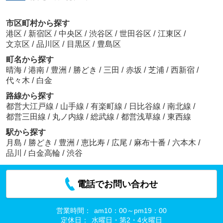
市区町村から探す
港区
/
新宿区
/
中央区
/
渋谷区
/
世田谷区
/
江東区
/
文京区
/
品川区
/
目黒区
/
豊島区
町名から探す
晴海
/
港南
/
豊洲
/
勝どき
/
三田
/
赤坂
/
芝浦
/
西新宿
/
代々木
/
白金
路線から探す
都営大江戸線
/
山手線
/
有楽町線
/
日比谷線
/
南北線
/
都営三田線
/
丸ノ内線
/
総武線
/
都営浅草線
/
東西線
駅から探す
月島
/
勝どき
/
豊洲
/
恵比寿
/
広尾
/
麻布十番
/
六本木
/
品川
/
白金高輪
/
渋谷
電話でお問い合わせ
営業時間：
am10：00～pm19：00
定休日：
水曜日・第2・4火曜日