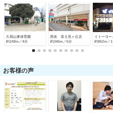
久我山東保育園
西友 富士見ヶ丘店
約248m／4分
約346m／5分
約862m／1
お客様の声