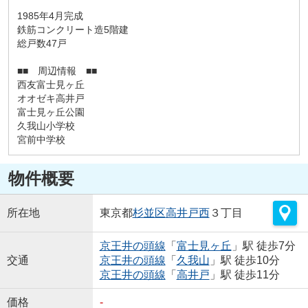
1985年4月完成
鉄筋コンクリート造5階建
総戸数47戸
■■ 周辺情報 ■■
西友富士見ヶ丘
オオゼキ高井戸
富士見ヶ丘公園
久我山小学校
宮前中学校
物件概要
所在地
東京都
杉並区
高井戸西
３丁目
京王井の頭線
「
富士見ヶ丘
」駅 徒歩7分
交通
京王井の頭線
「
久我山
」駅 徒歩10分
京王井の頭線
「
高井戸
」駅 徒歩11分
価格
-