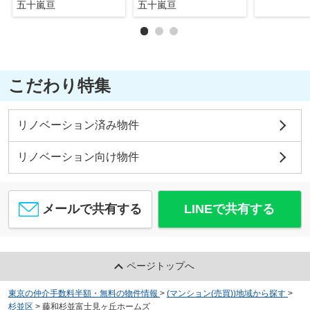
五十嵐亘
五十嵐亘
こだわり特集
リノベーション済み物件
リノベーション向け物件
メールで共有する
LINEで共有する
ページトップへ
東京の仲介手数料半額・無料の物件情報
>
(マンション(売買))地域から探す
>
杉並区
>
藤和杉並富士見ヶ丘ホームズ