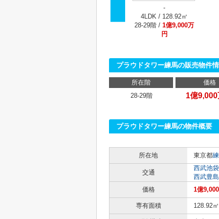
-
4LDK / 128.92㎡
28‐29階 /
1億9,000万
円
プラウドタワー練馬の販売物件情
所在階
価格
1億9,00
28‐29階
プラウドタワー練馬の物件概要
所在地
東京都
練
西武池袋
交通
西武豊島
価格
1億9,00
専有面積
128.92㎡