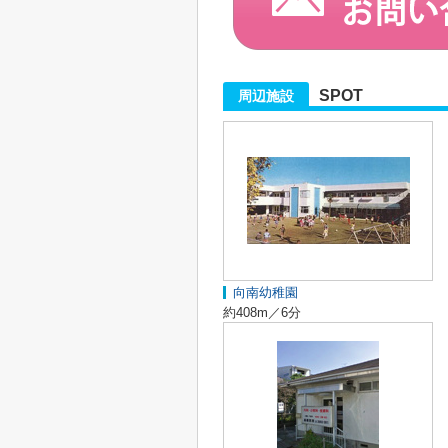
SPOT
周辺施設
向南幼稚園
約408m／6分