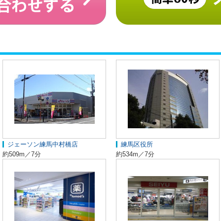
ジェーソン練馬中村橋店
練馬区役所
約509m／7分
約534m／7分