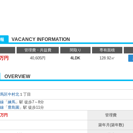
VACANCY INFORMATION
報
管理費・共益費
間取り
専有面積
0万円
40,605円
4LDK
128.92㎡
OVERVIEW
馬区
中村北
１丁目
線
「
練馬
」駅 徒歩7～8分
線
「
豊島園
」駅 徒歩11分
0万円
管理費
築年月(築年数)