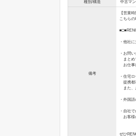
種別/構造
中古マン
【営業時間1
こちらの
■□■RE
・他社に
・お問い
まとめ
お仕事前
備考
・住宅ロ
提携都市
また、お
・外国語
・自社で
お客様の
ぜひRE