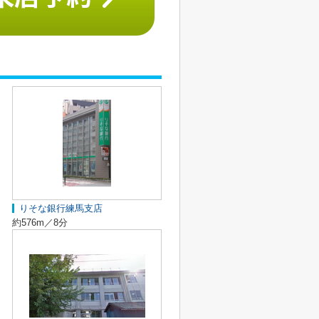
りそな銀行練馬支店
約576m／8分