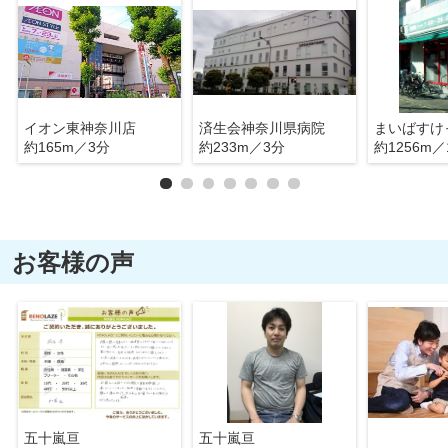
イオン東神奈川店
済生会神奈川県病院
約165m／3分
約233m／3分
約1256m／
お客様の声
五十嵐亘
五十嵐亘