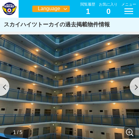
閲覧履歴
お気に入り
メニュー
Language
1
0
日本語
スカイハイツトーカイの過去掲載物件情報
1 / 5