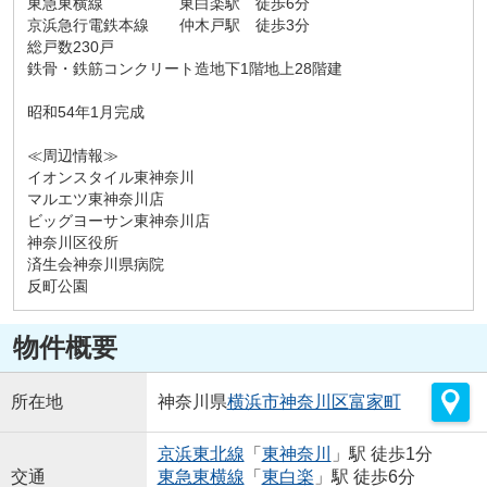
東急東横線 東白楽駅 徒歩6分
京浜急行電鉄本線 仲木戸駅 徒歩3分
総戸数230戸
鉄骨・鉄筋コンクリート造地下1階地上28階建
昭和54年1月完成
≪周辺情報≫
イオンスタイル東神奈川
マルエツ東神奈川店
ビッグヨーサン東神奈川店
神奈川区役所
済生会神奈川県病院
反町公園
物件概要
所在地
神奈川県
横浜市神奈川区
富家町
京浜東北線
「
東神奈川
」駅 徒歩1分
交通
東急東横線
「
東白楽
」駅 徒歩6分