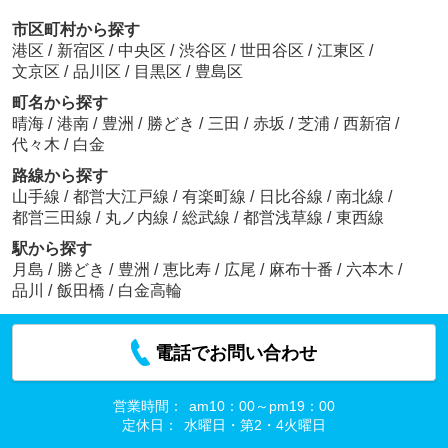
市区町村から探す
港区
/
新宿区
/
中央区
/
渋谷区
/
世田谷区
/
江東区
/
文京区
/
品川区
/
目黒区
/
豊島区
町名から探す
晴海
/
港南
/
豊洲
/
勝どき
/
三田
/
赤坂
/
芝浦
/
西新宿
/
代々木
/
白金
路線から探す
山手線
/
都営大江戸線
/
有楽町線
/
日比谷線
/
南北線
/
都営三田線
/
丸ノ内線
/
総武線
/
都営浅草線
/
東西線
駅から探す
月島
/
勝どき
/
豊洲
/
恵比寿
/
広尾
/
麻布十番
/
六本木
/
品川
/
飯田橋
/
白金高輪
電話でお問い合わせ
営業時間：
am10：00～pm19：00
定休日：
水曜日・第2・4火曜日