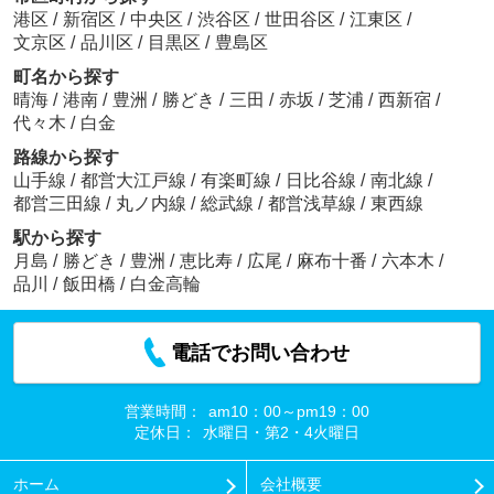
港区
/
新宿区
/
中央区
/
渋谷区
/
世田谷区
/
江東区
/
文京区
/
品川区
/
目黒区
/
豊島区
町名から探す
晴海
/
港南
/
豊洲
/
勝どき
/
三田
/
赤坂
/
芝浦
/
西新宿
/
代々木
/
白金
路線から探す
山手線
/
都営大江戸線
/
有楽町線
/
日比谷線
/
南北線
/
都営三田線
/
丸ノ内線
/
総武線
/
都営浅草線
/
東西線
駅から探す
月島
/
勝どき
/
豊洲
/
恵比寿
/
広尾
/
麻布十番
/
六本木
/
品川
/
飯田橋
/
白金高輪
電話でお問い合わせ
営業時間：
am10：00～pm19：00
定休日：
水曜日・第2・4火曜日
ホーム
会社概要