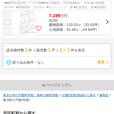
■■練馬区春日町一丁目戸建■■ ■土地権利：所有権 ■地目：宅地 ■土地面積：
81.48㎡ ■建物面積：110.53㎡ ■セットバック：無 ■私道負担：無 ■接道幅
員：東側約5.0ｍ公道 間口約6.0ｍ ■...
7,199
万
円
4LDK
建物面積：110.53㎡（33.43坪）
土地面積：81.48㎡（24.64坪）
1
1
1～1
該当物件数
件
販売数
戸
件を表示
変更
絞り込み条件：
なし
ページトップへ
東京の仲介手数料半額・無料の物件情報
>
(戸建(売買))地域から探す
>
練馬区
>
春日町の戸建(売買)
市区町村から探す