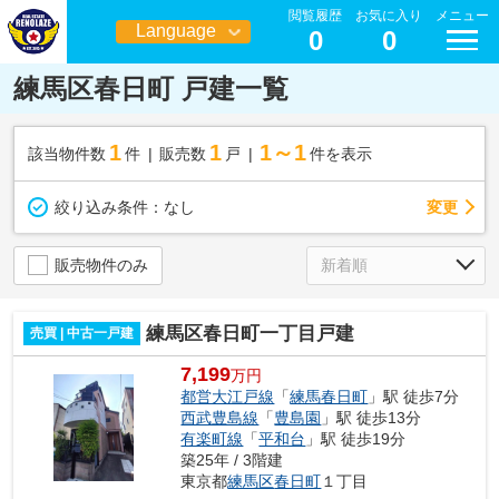
閲覧履歴
お気に入り
メニュー
Language
0
0
日本語
練馬区春日町 戸建一覧
1
1
1～1
該当物件数
件
販売数
戸
件を表示
変更
絞り込み条件：
なし
販売物件のみ
練馬区春日町一丁目戸建
売買 | 中古一戸建
7,199
万円
都営大江戸線
「
練馬春日町
」駅 徒歩7分
西武豊島線
「
豊島園
」駅 徒歩13分
有楽町線
「
平和台
」駅 徒歩19分
築25年 / 3階建
東京都
練馬区
春日町
１丁目