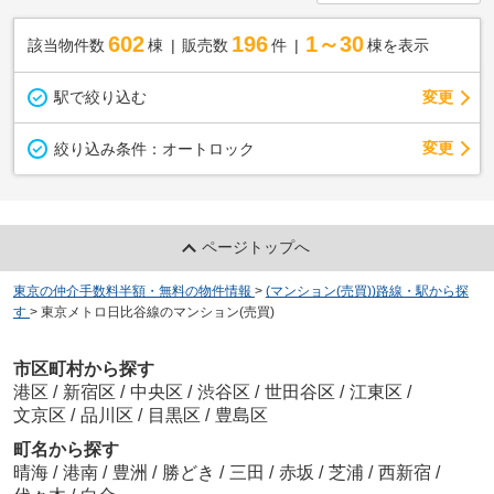
602
196
1～30
該当物件数
棟
販売数
件
棟を表示
駅で絞り込む
変更
変更
絞り込み条件：
オートロック
ページトップへ
東京の仲介手数料半額・無料の物件情報
>
(マンション(売買))路線・駅から探
す
>
東京メトロ日比谷線のマンション(売買)
市区町村から探す
港区
/
新宿区
/
中央区
/
渋谷区
/
世田谷区
/
江東区
/
文京区
/
品川区
/
目黒区
/
豊島区
町名から探す
晴海
/
港南
/
豊洲
/
勝どき
/
三田
/
赤坂
/
芝浦
/
西新宿
/