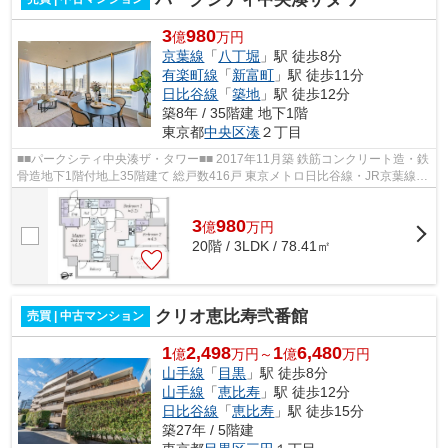
3
980
億
万円
京葉線
「
八丁堀
」駅 徒歩8分
有楽町線
「
新富町
」駅 徒歩11分
日比谷線
「
築地
」駅 徒歩12分
築8年 / 35階建 地下1階
東京都
中央区
湊
２丁目
■■パークシティ中央湊ザ・タワー■■ 2017年11月築 鉄筋コンクリート造・鉄
骨造地下1階付地上35階建て 総戸数416戸 東京メトロ日比谷線・JR京葉線
「八丁堀」駅徒歩8分 オートロック ...
3
980
億
万
円
20階 / 3LDK / 78.41㎡
クリオ恵比寿弐番館
売買 | 中古マンション
1
2,498
1
6,480
億
万円～
億
万円
山手線
「
目黒
」駅 徒歩8分
山手線
「
恵比寿
」駅 徒歩12分
日比谷線
「
恵比寿
」駅 徒歩15分
築27年 / 5階建