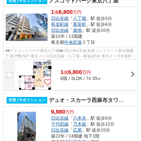
アスコットパーク東京八丁堀
売買 | 中古マンション
1
6,800
億
万円
日比谷線
「
八丁堀
」駅 徒歩5分
有楽町線
「
新富町
」駅 徒歩6分
日比谷線
「
築地
」駅 徒歩10分
築15年 / 11階建
東京都
中央区
湊
２丁目
■■アスコットパーク東京八丁堀■■ 2011年8月築 鉄筋コンクリート造11階建
て 総戸数29戸 東京メトロ日比谷線「八丁堀」駅徒歩5分 東京メトロ有楽町線
「新富町」駅徒歩6分 ペット飼育...
1
6,800
億
万
円
6階 / 3LDK / 74.39㎡
デュオ・スカーラ西麻布タワーWEST
売買 | 中古マンション
9,980
万円
日比谷線
「
六本木
」駅 徒歩5分
千代田線
「
乃木坂
」駅 徒歩12分
日比谷線
「
広尾
」駅 徒歩15分
築22年 / 14階建 地下1階