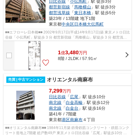
日比谷線
「
小伝馬町
」駅 徒歩3分
都営新宿線
「
馬喰横山
」駅 徒歩3分
都営浅草線
「
東日本橋
」駅 徒歩5分
築23年 / 13階建 地下1階
東京都
中央区
日本橋大伝馬町
■■エフローレ日本橋■■ 2002年9月17日(平成14年9月17日)築 東京メトロ日比
谷線「小伝馬町」駅徒歩 3 分 都営新宿線「馬喰横山」駅徒歩 3 分 都営浅草
線「東日本橋」駅徒歩 5 分 東京...
1
3,480
億
万
円
8階 / 2LDK / 57.91㎡
オリエンタル南麻布
売買 | 中古マンション
7,299
万円
日比谷線
「
広尾
」駅 徒歩10分
南北線
「
白金高輪
」駅 徒歩12分
南北線
「
白金台
」駅 徒歩16分
築41年 / 7階建
東京都
港区
南麻布
４丁目
■■オリエンタル南麻布■■ 1984年11月築 鉄骨鉄筋コンクリート・鉄筋コンク
リート造地上7階建 総戸数49戸 東京メトロ日比谷線「広尾」駅徒歩10分 都