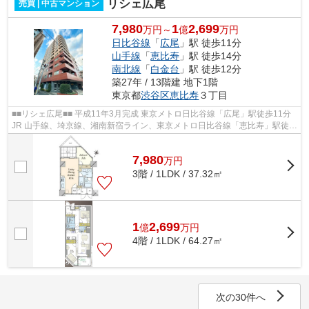
リシェ広尾
売買 | 中古マンション
7,980
1
2,699
万円～
億
万円
日比谷線
「
広尾
」駅 徒歩11分
山手線
「
恵比寿
」駅 徒歩14分
南北線
「
白金台
」駅 徒歩12分
築27年 / 13階建 地下1階
東京都
渋谷区
恵比寿
３丁目
■■リシェ広尾■■ 平成11年3月完成 東京メトロ日比谷線「広尾」駅徒歩11分
JR 山手線、埼京線、湘南新宿ライン、東京メトロ日比谷線「恵比寿」駅徒歩
14分 東京メトロ南北線、都営地下...
7,980
万
円
3階 / 1LDK / 37.32㎡
1
2,699
億
万
円
4階 / 1LDK / 64.27㎡
次の30件へ