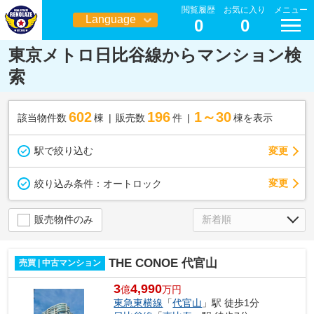
閲覧履歴
お気に入り
メニュー
Language
0
0
日本語
東京メトロ日比谷線からマンション検
索
602
196
1～30
該当物件数
棟
販売数
件
棟を表示
駅で絞り込む
変更
変更
絞り込み条件：
オートロック
販売物件のみ
THE CONOE 代官山
売買 | 中古マンション
3
4,990
億
万円
東急東横線
「
代官山
」駅 徒歩1分