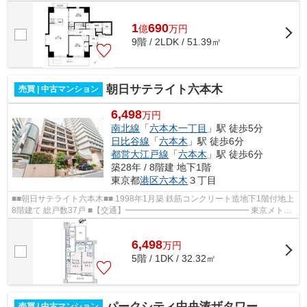
大規模修繕計画実施済 エレベー...
1
690
億
万
円
9階 / 2LDK / 51.39㎡
朝日サテライト六本木
売買 | 中古マンション
6,498
万円
南北線
「
六本木一丁目
」駅 徒歩5分
日比谷線
「
六本木
」駅 徒歩6分
都営大江戸線
「
六本木
」駅 徒歩6分
築28年 / 8階建 地下1階
東京都
港区
六本木
３丁目
■■朝日サテライト六本木■■ 1998年1月築 鉄筋コンクリート造地下1階付地上
8階建て 総戸数37戸 ■【交通】━━━━━━━━━━━━━━━ 東京メトロ
南北線『六本木一丁目』駅徒歩5分 東京メトロ日...
6,498
万
円
5階 / 1DK / 32.32㎡
パークシティ中央湊ザタワー
売買 | 中古マンション