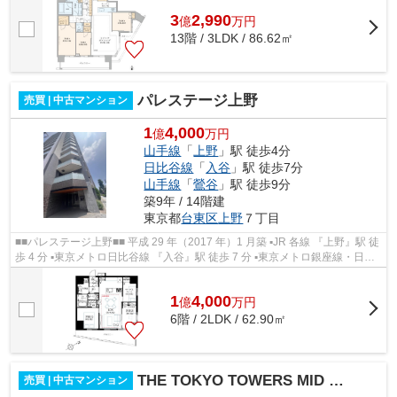
3
2,990
億
万
円
13階 / 3LDK / 86.62㎡
パレステージ上野
売買 | 中古マンション
1
4,000
億
万円
山手線
「
上野
」駅 徒歩4分
日比谷線
「
入谷
」駅 徒歩7分
山手線
「
鶯谷
」駅 徒歩9分
築9年 / 14階建
東京都
台東区
上野
７丁目
■■パレステージ上野■■ 平成 29 年（2017 年）1 月築 ▪JR 各線 『上野』駅 徒
歩 4 分 ▪東京メトロ日比谷線 『入谷』駅 徒歩 7 分 ▪東京メトロ銀座線・日比
谷線 『上野』駅 徒歩 8 分 ...
1
4,000
億
万
円
6階 / 2LDK / 62.90㎡
THE TOKYO TOWERS MID TOWER
売買 | 中古マンション