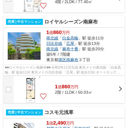
4階 / 2LDK / 77.40㎡
ロイヤルシーズン南麻布
売買 | 中古マンション
1
860
億
万円
南北線
「
白金高輪
」駅 徒歩11分
日比谷線
「
広尾
」駅 徒歩13分
南北線
「
麻布十番
」駅 徒歩20分
築5年 / 7階建
東京都
港区
南麻布
３丁目
■■ロイヤルシーズン南麻布■■ 令和2年12月完成 東京メトロ南北線 「白金高
輪」駅 徒歩11分 東京メトロ日比谷線 「広尾」駅 徒歩13分 オートロック・
宅配ボックス完備 ペット飼育可...
1
860
億
万
円
2階 / 1LDK / 50.03㎡
コスモ元浅草
売買 | 中古マンション
1
2,490
億
万円