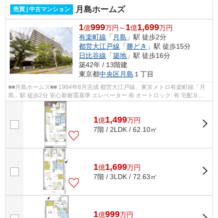
月島ホームズ
売買 | 中古マンション
1
999
1
1,699
億
万円～
億
万円
有楽町線
「
月島
」駅 徒歩2分
都営大江戸線
「
勝どき
」駅 徒歩15分
日比谷線
「
築地
」駅 徒歩16分
築42年 / 13階建
東京都
中央区
月島
１丁目
■■月島ホームズ■■ 1984年8月完成 都営大江戸線、東京メトロ有楽町線「月
島」駅 徒歩2分 安心新耐震基準 エレベーター:有 オートロック: 有 宅配ＢＯ
Ｘ:有
1
1,499
億
万
円
7階 / 2LDK / 62.10㎡
1
1,699
億
万
円
7階 / 3LDK / 72.63㎡
1
999
億
万
円