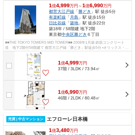
1
4,999
1
6,990
億
万円～
億
万円
都営大江戸線
「
勝どき
」駅 徒歩5分
有楽町線
「
月島
」駅 徒歩15分
日比谷線
「
築地
」駅 徒歩22分
築18年 / 58階建 地下2階
東京都
中央区
勝どき
６丁目
■■THE TOKYO TOWERS MID TOWER■■ 2008年1月築 鉄筋コンクリート
造 地下2階付58階建て 都営大江戸線「勝どき」駅徒歩5分 ▪オリックス・住
商・東急不動産旧分譲×前田建設・大成建...
1
4,999
億
万
円
37階 / 3LDK / 73.94㎡
1
6,990
億
万
円
46階 / 2LDK / 80.48㎡
エフローレ日本橋
売買 | 中古マンション
1
3,480
億
万円