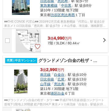
日比谷線
「
恵比寿
」駅 徒歩7分
東急東横線
「
中目黒
」駅 徒歩8分
築10年 / 13階建 地下2階
東京都
渋谷区
恵比寿西
１丁目
■■THE CONOE 代官山■■ 2016年2月完成 東急東横線「代官山」駅 徒歩1分
東京メトロ日比谷線「恵比寿」駅 徒歩7分 ＪＲ山手線、埼京線、湘南新宿ラ
イン「恵比寿」駅 徒歩11分 管理体...
3
4,990
億
万
円
7階 / 3LDK / 80.44㎡
グランドメゾン白金の杜ザ・タワー
売買 | 中古マンション
3
2,990
億
万円
南北線
「
白金台
」駅 徒歩10分
日比谷線
「
広尾
」駅 徒歩13分
山手線
「
恵比寿
」駅 徒歩15分
築11年 / 30階建 地下1階
東京都
港区
白金
６丁目
■■グランドメゾン白金の杜ザ・タワー■■ 平成27年5月築 鉄筋コンクリート
造地下1階地上30階建 総戸数334戸 東京メトロ南北線「白金台」駅徒歩10分
東京メトロ日比谷線「広尾」駅徒歩1...