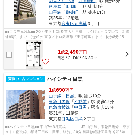
都営大江戸線
「
新御徒町
」駅 徒歩5分
銀座線
「
田原町
」駅 徒歩8分
山手線
「
御徒町
」駅 徒歩14分
築25年 / 12階建
東京都
台東区
元浅草
３丁目
■■コスモ元浅草■■ 2000年10月築 都営大江戸線、つくばエクスプレス『新御
徒町駅』まで…徒歩5分 東京メトロ銀座線『田原町駅』まで…徒歩8分 JR山
手線、JR京浜東北線『御徒町駅』まで…...
1
2,490
億
万
円
8階 / 2LDK / 66.30㎡
ハイシティ目黒
売買 | 中古マンション
1
690
億
万円
山手線
「
目黒
」駅 徒歩10分
東急目黒線
「
不動前
」駅 徒歩12分
東急東横線
「
中目黒
」駅 徒歩18分
築31年 / 11階建
東京都
目黒区
目黒
２丁目
■■ハイシティ目黒■■ 平成7年8月完成 JR 山手線、東急目黒線、東京
メトロ南北線、都営三田線「目黒」駅徒歩10分 長期修繕計画書有 令和6年