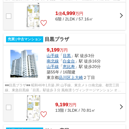
前」駅徒歩 6 分 東京メトロ銀座線、東...
1
4,999
億
万
円
6階 / 2LDK / 57.16㎡
目黒プラザ
売買 | 中古マンション
9,199
万円
山手線
「
目黒
」駅 徒歩3分
南北線
「
白金台
」駅 徒歩16分
山手線
「
恵比寿
」駅 徒歩20分
築55年 / 16階建
東京都
品川区
上大崎
２丁目
■■目黒プラザ■■ 昭和46年1月築 JR 山手線、東京メトロ南北線、都営三田
線、東急目黒線「目黒」駅徒歩 3 分 風格漂うヴィンテージマンション オー
トロック 防犯カメラ 不在時も便利...
9,199
万
円
13階 / 3LDK / 70.81㎡