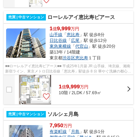
ローレルアイ恵比寿ピアース
売買 | 中古マンション
1
9,999
億
万円
山手線
「
恵比寿
」駅 徒歩8分
日比谷線
「
広尾
」駅 徒歩12分
東急東横線
「
代官山
」駅 徒歩20分
築13年 / 14階建
東京都
渋谷区
恵比寿
１丁目
■■ローレルアイ恵比寿ピアース■■ 平成25年1月築 JR 山手線、埼京線、湘南
新宿ライン、東京メトロ日比谷線「恵比寿」駅徒歩 8 分 華やぐ洗練の都心
『恵比寿』 『渋谷』『代官山』『...
1
9,999
億
万
円
10階 / 2LDK / 57.69㎡
ソルシェ月島
売買 | 中古マンション
7,950
万円
有楽町線
「
月島
」駅 徒歩1分