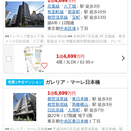
1
4,699
億
万円
京葉線
「
八丁堀
」駅 徒歩3分
有楽町線
「
新富町
」駅 徒歩10分
都営浅草線
「
宝町
」駅 徒歩13分
築6年 / 12階建
東京都
中央区
湊
１丁目
■■クレヴィア東京八丁堀 Chuo Minato■■ 令和2年7月完成 JR 京葉線、東京
メトロ日比谷線「八丁堀」駅徒歩 3 分 伊藤忠都市開発(株)旧分譲・クレヴィ
アシリーズ 「東京」駅、『銀座...
1
4,699
億
万
円
4階 / 3LDK / 62.85㎡
ガレリア・マーレ日本橋
売買 | 中古マンション
1
6,699
億
万円
都営浅草線
「
東日本橋
」駅 徒歩3分
都営新宿線
「
馬喰横山
」駅 徒歩3分
日比谷線
「
人形町
」駅 徒歩7分
築22年 / 17階建 地下1階
東京都
中央区
東日本橋
１丁目
■■ガレリア・マーレ日本橋■■ 平成16年2月完成 都営浅草線「東日本橋」駅