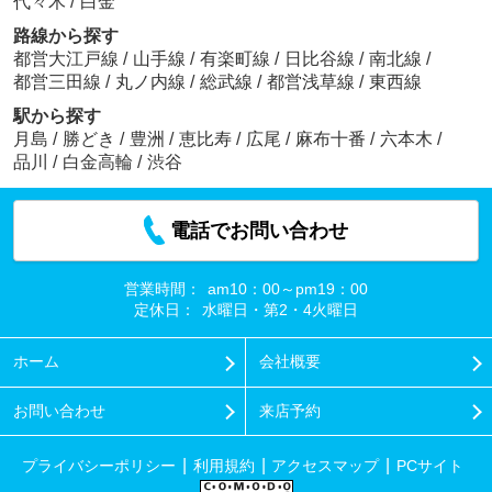
代々木
/
白金
路線から探す
都営大江戸線
/
山手線
/
有楽町線
/
日比谷線
/
南北線
/
都営三田線
/
丸ノ内線
/
総武線
/
都営浅草線
/
東西線
駅から探す
月島
/
勝どき
/
豊洲
/
恵比寿
/
広尾
/
麻布十番
/
六本木
/
品川
/
白金高輪
/
渋谷
電話でお問い合わせ
営業時間：
am10：00～pm19：00
定休日：
水曜日・第2・4火曜日
ホーム
会社概要
お問い合わせ
来店予約
プライバシーポリシー
利用規約
アクセスマップ
PCサイト