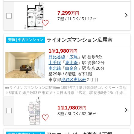
営三田線・南北線「白金高輪」駅徒...
7,299
万
円
7階 / 1LDK / 51.12㎡
ライオンズマンション広尾南
売買 | 中古マンション
1
1,980
億
万円
日比谷線
「
広尾
」駅 徒歩8分
山手線
「
恵比寿
」駅 徒歩12分
南北線
「
白金台
」駅 徒歩20分
築29年 / 8階建 地下1階
東京都
渋谷区
恵比寿
２丁目
■■ライオンズマンション広尾南■■ 1997年7月築 鉄骨鉄筋コンクリート造地
上8階建て 総戸数53戸 東京メトロ日比谷線 「広尾」駅 徒歩8分 JR山手線
「恵比寿」駅 徒歩12分 ペット2匹ま...
1
1,980
億
万
円
3階 / 3LDK / 62.06㎡