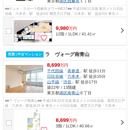
東京都
港区
西麻布
１丁目
■■デュオ・スカーラ西麻布タワーWEST■■ 平成15年11月築 東京メトロ日比
谷線「六本木」駅 徒歩5分 都営大江戸線「六本木」駅 徒歩5分 東京メト
ロ千代田線「乃木坂」駅 徒歩12分 ...
9,980
万
円
12階 / 1LDK / 41.41㎡
ラ ヴォーグ南青山
売買 | 中古マンション
8,699
万円
千代田線
「
表参道
」駅 徒歩11分
日比谷線
「
六本木
」駅 徒歩15分
山手線
「
渋谷
」駅 徒歩17分
築22年 / 13階建
東京都
港区
南青山
６丁目
■■ラ ヴォーグ南青山■■ 平成15年10月完成 東京メトロ日比谷線、都営大江戸
線「六本木」駅徒歩15 分 東京メトロ日比谷線、都営大江戸線「六本木」駅
徒歩15 分 JR 山手線、埼京線、湘...
8,699
万
円
3階 / 1LDK / 40.66㎡