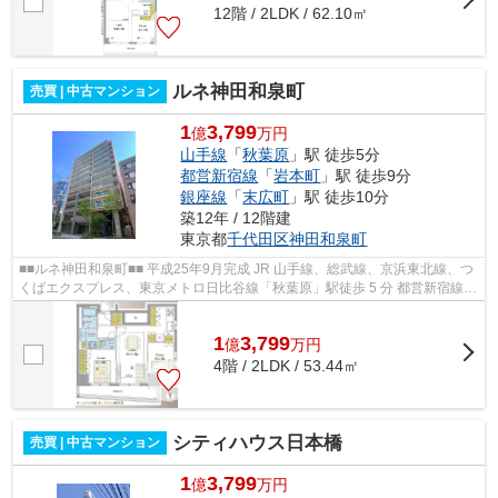
12階 / 2LDK / 62.10㎡
ルネ神田和泉町
売買 | 中古マンション
1
3,799
億
万円
山手線
「
秋葉原
」駅 徒歩5分
都営新宿線
「
岩本町
」駅 徒歩9分
銀座線
「
末広町
」駅 徒歩10分
築12年 / 12階建
東京都
千代田区
神田和泉町
■■ルネ神田和泉町■■ 平成25年9月完成 JR 山手線、総武線、京浜東北線、つ
くばエクスプレス、東京メトロ日比谷線「秋葉原」駅徒歩 5 分 都営新宿線
「岩本町」駅徒歩9分 東京メトロ銀...
1
3,799
億
万
円
4階 / 2LDK / 53.44㎡
シティハウス日本橋
売買 | 中古マンション
1
3,799
億
万円