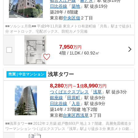
都営大江戸線
「
勝どき
」駅 徒歩15分
日比谷線
「
築地
」駅 徒歩19分
築28年 / 8階建
東京都
中央区
佃
２丁目
■■ソルシェ月島■■ 平成9年11月築 東京メトロ有楽町線「月島」駅まで徒歩1
分 オートロック、宅配ボックス、防犯カメラ完備
7,950
万
円
4階 / 1LDK / 60.92㎡
浅草タワー
売買 | 中古マンション
8,280
1
8,990
万円～
億
万円
つくばエクスプレス
「
浅草
」駅 徒歩3分
銀座線
「
田原町
」駅 徒歩9分
日比谷線
「
入谷
」駅 徒歩9分
築14年 / 37階建 地下2階
東京都
台東区
西浅草
３丁目
■■浅草タワー■■ 2012年２月築 総戸数693戸 地上３７階建、高層免震構造タ
ワーマンション つくばエクスプレス『浅草』駅より徒歩３分 東京メトロ銀座
線『田原町』駅より徒歩9分 東京...