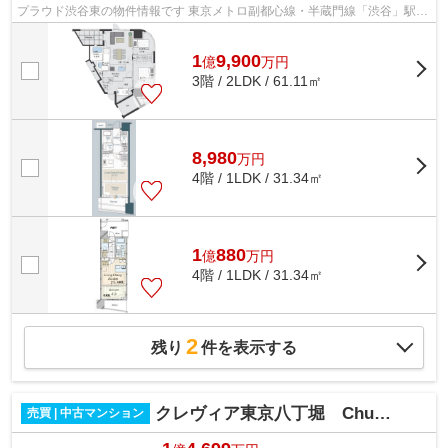
プラウド渋谷東の物件情報です 東京メトロ副都心線・半蔵門線「渋谷」駅徒
歩9分 東京メトロ日比谷線「恵比...
1
9,900
億
万
円
3階 / 2LDK / 61.11㎡
8,980
万
円
4階 / 1LDK / 31.34㎡
1
880
億
万
円
4階 / 1LDK / 31.34㎡
2
残り
件を表示する
クレヴィア東京八丁堀 Chuo Minato
売買 | 中古マンション