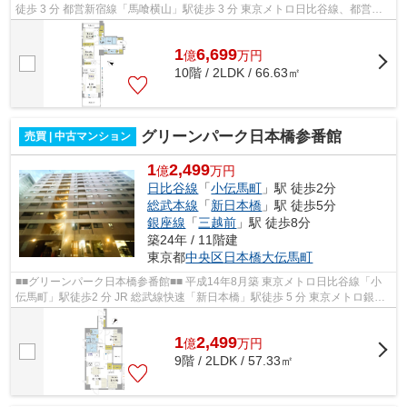
徒歩 3 分 都営新宿線「馬喰横山」駅徒歩 3 分 東京メトロ日比谷線、都営浅
草線「人形町」駅徒歩7分 フロン...
1
6,699
億
万
円
10階 / 2LDK / 66.63㎡
グリーンパーク日本橋参番館
売買 | 中古マンション
1
2,499
億
万円
日比谷線
「
小伝馬町
」駅 徒歩2分
総武本線
「
新日本橋
」駅 徒歩5分
銀座線
「
三越前
」駅 徒歩8分
築24年 / 11階建
東京都
中央区
日本橋大伝馬町
■■グリーンパーク日本橋参番館■■ 平成14年8月築 東京メトロ日比谷線「小
伝馬町」駅徒歩2 分 JR 総武線快速「新日本橋」駅徒歩 5 分 東京メトロ銀座
線、半蔵門線「三越前」駅徒歩 8 ...
1
2,499
億
万
円
9階 / 2LDK / 57.33㎡