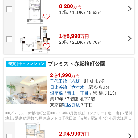
8,280
万
円
12階 / 1LDK / 45.63㎡
1
8,990
億
万
円
20階 / 2LDK / 75.76㎡
プレミスト赤坂檜町公園
売買 | 中古マンション
2
4,990
億
万円
千代田線
「
赤坂
」駅 徒歩7分
日比谷線
「
六本木
」駅 徒歩9分
銀座線
「
青山一丁目
」駅 徒歩11分
築13年 / 7階建 地下2階
東京都
港区
赤坂
７丁目
■■プレミスト赤坂檜町公園■■ 2013年3月築 鉄筋コンクリート造 地下2階付
地上7階建 総戸数75戸 東京メトロ千代田線『赤坂』駅徒歩7分 都営大江戸
線・東京メトロ日比谷線『六本木』駅...
2
4,990
億
万
円