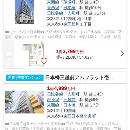
東西線
「
茅場町
」駅 徒歩4分
東西線
「
日本橋
」駅 徒歩10分
日比谷線
「
人形町
」駅 徒歩17分
築23年 / 12階建 地下1階
東京都
中央区
新川
１丁目
■■シティハウス日本橋■■ 平成15年8月築 東京メトロ日比谷線、東西線「茅
場町」駅徒歩 4 分 東京メトロ銀座線、東西線、都営浅草線「日本橋」駅徒歩
10 分 ◆各種コンシェルジュサービ...
1
3,799
億
万
円
4階 / 2LDK / 54.82㎡
日本橋三越前アムフラット壱番館
売買 | 中古マンション
1
4,999
億
万円
日比谷線
「
人形町
」駅 徒歩4分
銀座線
「
三越前
」駅 徒歩6分
東西線
「
日本橋
」駅 徒歩7分
築21年 / 10階建
東京都
中央区
日本橋小舟町
■■日本橋三越前アムフラット壱番館■■ 平成17年1月築 東京メトロ日比谷
線、都営浅草線「人形町」駅徒歩 4 分 東京メトロ銀座線、半蔵門線「三越