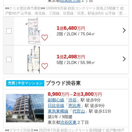
東京都
目黒区
三田
１丁目
■■クリオ恵比寿弐番館■■ 1999年8月築 鉄筋コンクリート造地上5階建て 総
戸数66戸 山手線、南北線、三田線、目黒線「目黒」駅徒歩8分 山手線「恵比
寿」駅徒歩12分 〇オートロック 〇...
1
6,480
億
万
円
2階 / 2LDK / 75.04㎡
1
2,498
億
万
円
5階 / 2LDK / 55.98㎡
プラウド渋谷東
売買 | 中古マンション
8,980
2
3,800
万円～
億
万円
副都心線
「
渋谷
」駅 徒歩9分
日比谷線
「
恵比寿
」駅 徒歩9分
東急東横線
「
代官山
」駅 徒歩11分
築1年 / 9階建
東京都
渋谷区
東
２丁目
■■プラウド渋谷東■■ 2025年7月築 鉄筋コンクリート造9階建て 総戸数48戸