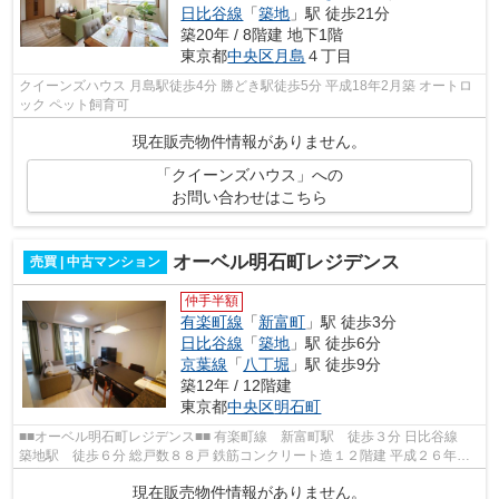
日比谷線
「
築地
」駅 徒歩21分
築20年 / 8階建 地下1階
東京都
中央区
月島
４丁目
クイーンズハウス 月島駅徒歩4分 勝どき駅徒歩5分 平成18年2月築 オートロ
ック ペット飼育可
現在販売物件情報がありません。
「クイーンズハウス」への
お問い合わせはこちら
オーベル明石町レジデンス
売買 | 中古マンション
仲手半額
有楽町線
「
新富町
」駅 徒歩3分
日比谷線
「
築地
」駅 徒歩6分
京葉線
「
八丁堀
」駅 徒歩9分
築12年 / 12階建
東京都
中央区
明石町
■■オーベル明石町レジデンス■■ 有楽町線 新富町駅 徒歩３分 日比谷線
築地駅 徒歩６分 総戸数８８戸 鉄筋コンクリート造１２階建 平成２６年２
月完成
現在販売物件情報がありません。