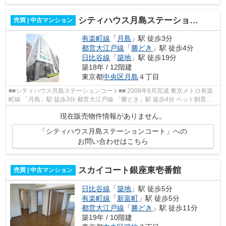
シティハウス月島ステーションコート
売買 | 中古マンション
有楽町線
「
月島
」駅 徒歩3分
都営大江戸線
「
勝どき
」駅 徒歩4分
日比谷線
「
築地
」駅 徒歩19分
築18年 / 12階建
東京都
中央区
月島
４丁目
■■シティハウス月島ステーションコート■■ 2008年8月完成 東京メトロ有楽
町線 「月島」駅 徒歩3分 都営大江戸線 「勝どき」駅 徒歩4分 ペット飼育可
能 再開発の進む注目エリアです♪ ...
現在販売物件情報がありません。
「シティハウス月島ステーションコート」への
お問い合わせはこちら
スカイコート銀座東壱番館
売買 | 中古マンション
日比谷線
「
築地
」駅 徒歩5分
有楽町線
「
新富町
」駅 徒歩5分
都営大江戸線
「
勝どき
」駅 徒歩11分
築19年 / 10階建