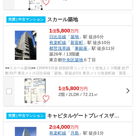
スカール築地
売買 | 中古マンション
1
5,800
億
万円
日比谷線
「
築地
」駅 徒歩5分
有楽町線
「
新富町
」駅 徒歩10分
都営浅草線
「
東銀座
」駅 徒歩11分
築26年 / 13階建
東京都
中央区
築地
６丁目
■■スカール築地■■ 1999年9月築 鉄筋鉄骨コンクリート造地上１３階建 総戸
数39戸 東京メトロ日比谷線「築地」駅徒歩5分 東京メトロ有楽町線「新富
町」駅徒歩10分 東京メトロ日比谷線...
1
5,800
億
万
円
2階 / 2LDK / 72.21㎡
キャピタルゲートプレイスザタワー
売買 | 中古マンション
2
4,000
億
万円
有楽町線
「
月島
」駅 徒歩1分