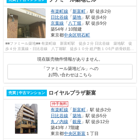
有楽町線
「
新富町
」駅 徒歩2分
日比谷線
「
築地
」駅 徒歩4分
京葉線
「
八丁堀
」駅 徒歩9分
築54年 / 10階建
東京都
中央区
明石町
■■ファミール築地■■ 有楽町線 新富町駅 徒歩２分 日比谷線 築地駅 徒
歩４分 京葉線・日比谷線 八丁堀駅 徒歩１０分 総戸数１０6戸 鉄骨鉄筋コ
ンクリート・一部鉄筋コンクリー...
現在販売物件情報がありません。
「ファミール築地ビル」への
お問い合わせはこちら
ロイヤルプラザ新富
売買 | 中古マンション
仲手無料
有楽町線
「
新富町
」駅 徒歩2分
日比谷線
「
築地
」駅 徒歩5分
丸ノ内線
「
銀座
」駅 徒歩12分
築43年 / 7階建
東京都
中央区
新富
１丁目