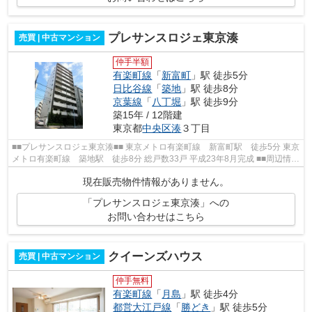
プレサンスロジェ東京湊
売買 | 中古マンション
仲手半額
有楽町線
「
新富町
」駅 徒歩5分
日比谷線
「
築地
」駅 徒歩8分
京葉線
「
八丁堀
」駅 徒歩9分
築15年 / 12階建
東京都
中央区
湊
３丁目
■■プレサンスロジェ東京湊■■ 東京メトロ有楽町線 新富町駅 徒歩5分 東京
メトロ有楽町線 築地駅 徒歩8分 総戸数33戸 平成23年8月完成 ■■周辺情報
■■ ファミリーマート どらっぐばば...
現在販売物件情報がありません。
「プレサンスロジェ東京湊」への
お問い合わせはこちら
クイーンズハウス
売買 | 中古マンション
仲手無料
有楽町線
「
月島
」駅 徒歩4分
都営大江戸線
「
勝どき
」駅 徒歩5分