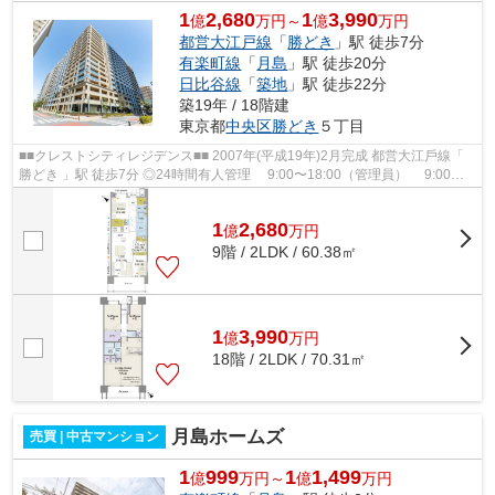
1
2,680
1
3,990
億
万円～
億
万円
都営大江戸線
「
勝どき
」駅 徒歩7分
有楽町線
「
月島
」駅 徒歩20分
日比谷線
「
築地
」駅 徒歩22分
築19年 / 18階建
東京都
中央区
勝どき
５丁目
■■クレストシティレジデンス■■ 2007年(平成19年)2⽉完成 都営⼤江⼾線「
勝どき 」駅 徒歩7分 ◎24時間有⼈管理 9:00〜18:00（管理員） 9:00〜
20:00（コンシェルジュ） 24時間...
1
2,680
億
万
円
9階 / 2LDK / 60.38㎡
1
3,990
億
万
円
18階 / 2LDK / 70.31㎡
月島ホームズ
売買 | 中古マンション
1
999
1
1,499
億
万円～
億
万円