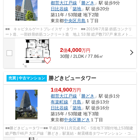
都営大江戸線
「
勝どき
」駅 徒歩9分
日比谷線
「
築地
」駅 徒歩20分
築11年 / 53階建 地下2階
東京都
中央区
月島
１丁目
■■ キャピタルゲートプレイスザ・タワー ■■ 2015年7月築 鉄筋コンクリ
ート造、一部鉄骨鉄筋コンクリート造 地上 53 階 総戸数737戸 東京メトロ
有楽町線「月島」駅徒歩1分 都営大...
2
4,000
億
万
円
30階 / 2LDK / 77.86㎡
勝どきビュータワー
売買 | 中古マンション
1
4,900
億
万円
都営大江戸線
「
勝どき
」駅 徒歩1分
有楽町線
「
月島
」駅 徒歩13分
日比谷線
「
築地
」駅 徒歩16分
築15年 / 53階建 地下3階
東京都
中央区
勝どき
１丁目
■■勝どきビュータワー■■ 平成22年11月完成 RC・S造地下3階付地上53階建
総戸数/746戸 大江戸線「勝どき」駅直結・耐震構造タワーマンション ・コン
シェルジュサービス＆24時間有人...