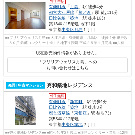
仲手半額
有楽町線
「
月島
」駅 徒歩4分
都営大江戸線
「
勝どき
」駅 徒歩11分
日比谷線
「
築地
」駅 徒歩16分
築13年 / 15階建 地下1階
東京都
中央区
月島
１丁目
■■ブリリアウェリス月島■■ 大江戸線・有楽町線 月島駅 徒歩４分 総戸数
１８０戸 鉄筋コンクリート造１５地下１階建 平成２５年１月完成 ■■共有部
分■■ トリプルロック ホテルライ...
現在販売物件情報がありません。
「ブリリアウェリス月島」への
お問い合わせはこちら
秀和築地レジデンス
売買 | 中古マンション
仲手無料
有楽町線
「
新富町
」駅 徒歩1分
日比谷線
「
築地
」駅 徒歩3分
都営浅草線
「
東銀座
」駅 徒歩7分
築55年 / 12階建
東京都
中央区
築地
２丁目
■■秀和築地レジデンス■■ ■昭和46年2月竣工 ■鉄筋コンクリート造地上12階