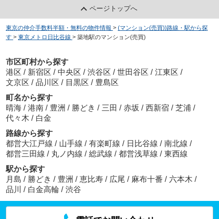
ページトップへ
東京の仲介手数料半額・無料の物件情報
>
(マンション(売買))路線・駅から探
す
>
東京メトロ日比谷線
>
築地駅のマンション(売買)
市区町村から探す
港区
/
新宿区
/
中央区
/
渋谷区
/
世田谷区
/
江東区
/
文京区
/
品川区
/
目黒区
/
豊島区
町名から探す
晴海
/
港南
/
豊洲
/
勝どき
/
三田
/
赤坂
/
西新宿
/
芝浦
/
代々木
/
白金
路線から探す
都営大江戸線
/
山手線
/
有楽町線
/
日比谷線
/
南北線
/
都営三田線
/
丸ノ内線
/
総武線
/
都営浅草線
/
東西線
駅から探す
月島
/
勝どき
/
豊洲
/
恵比寿
/
広尾
/
麻布十番
/
六本木
/
品川
/
白金高輪
/
渋谷