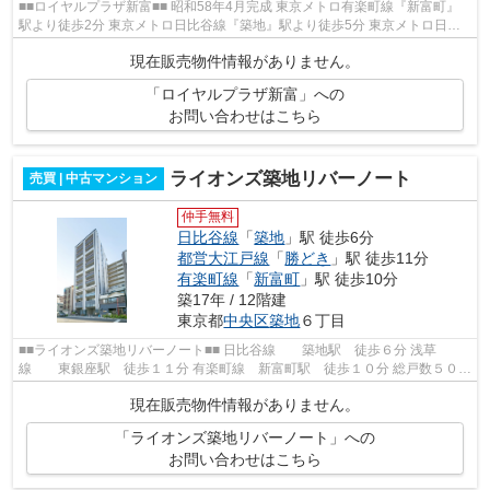
■■ロイヤルプラザ新富■■ 昭和58年4月完成 東京メトロ有楽町線『新富町』
駅より徒歩2分 東京メトロ日比谷線『築地』駅より徒歩5分 東京メトロ日比
谷線・銀座線・丸ノ内線『銀座』駅よ...
現在販売物件情報がありません。
「ロイヤルプラザ新富」への
お問い合わせはこちら
ライオンズ築地リバーノート
売買 | 中古マンション
仲手無料
日比谷線
「
築地
」駅 徒歩6分
都営大江戸線
「
勝どき
」駅 徒歩11分
有楽町線
「
新富町
」駅 徒歩10分
築17年 / 12階建
東京都
中央区
築地
６丁目
■■ライオンズ築地リバーノート■■ 日比谷線 築地駅 徒歩６分 浅草
線 東銀座駅 徒歩１１分 有楽町線 新富町駅 徒歩１０分 総戸数５０戸
鉄筋コンクリート造地上１２階建 平...
現在販売物件情報がありません。
「ライオンズ築地リバーノート」への
お問い合わせはこちら