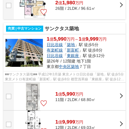
2
1,980
億
万
円
26階 / 2LDK / 96.61㎡
サンクタス築地
売買 | 中古マンション
1
5,990
1
9,999
億
万円～
億
万円
日比谷線
「
築地
」駅 徒歩5分
有楽町線
「
新富町
」駅 徒歩8分
日比谷線
「
東銀座
」駅 徒歩12分
築26年 / 12階建 地下1階
東京都
中央区
築地
７丁目
■■サンクタス築地■■ 平成12年3月築 東京メトロ日比谷線「築地」駅 徒歩5分
東京メトロ有楽町線「新富町」駅 徒歩8分 都営浅草線「東銀座」駅 徒歩12分
【ペット飼育】可（体長50 c...
1
5,990
億
万
円
11階 / 2LDK / 68.80㎡
1
9,999
億
万
円
12階 / 2LDK / 69.03㎡