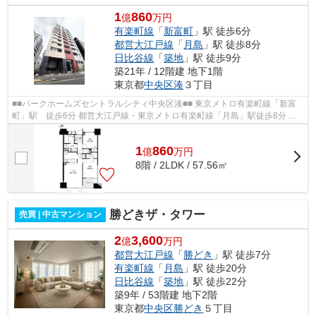
1
860
億
万円
有楽町線
「
新富町
」駅 徒歩6分
都営大江戸線
「
月島
」駅 徒歩8分
日比谷線
「
築地
」駅 徒歩9分
築21年 / 12階建 地下1階
東京都
中央区
湊
３丁目
■■パークホームズセントラルシティ中央区湊■■ 東京メトロ有楽町線「新富
町」駅 徒歩6分 都営大江戸線・東京メトロ有楽町線「月島」駅徒歩8分 東
京メトロ日比谷線「築地」駅徒歩9分 ...
1
860
億
万
円
8階 / 2LDK / 57.56㎡
勝どきザ・タワー
売買 | 中古マンション
2
3,600
億
万円
都営大江戸線
「
勝どき
」駅 徒歩7分
有楽町線
「
月島
」駅 徒歩20分
日比谷線
「
築地
」駅 徒歩22分
築9年 / 53階建 地下2階
東京都
中央区
勝どき
５丁目