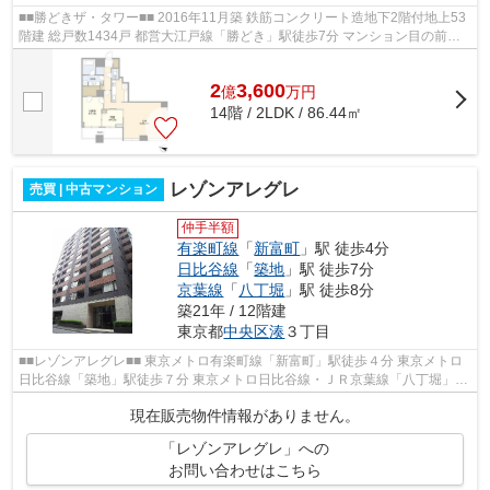
■■勝どきザ・タワー■■ 2016年11月築 鉄筋コンクリート造地下2階付地上53
階建 総戸数1434戸 都営大江戸線「勝どき」駅徒歩7分 マンション目の前
（徒歩1分）に東京BRT「勝どき」停が...
2
3,600
億
万
円
14階 / 2LDK / 86.44㎡
レゾンアレグレ
売買 | 中古マンション
仲手半額
有楽町線
「
新富町
」駅 徒歩4分
日比谷線
「
築地
」駅 徒歩7分
京葉線
「
八丁堀
」駅 徒歩8分
築21年 / 12階建
東京都
中央区
湊
３丁目
■■レゾンアレグレ■■ 東京メトロ有楽町線「新富町」駅徒歩４分 東京メトロ
日比谷線「築地」駅徒歩７分 東京メトロ日比谷線・ＪＲ京葉線「八丁堀」駅
徒歩８分 東京メトロ有楽町線・都営...
現在販売物件情報がありません。
「レゾンアレグレ」への
お問い合わせはこちら