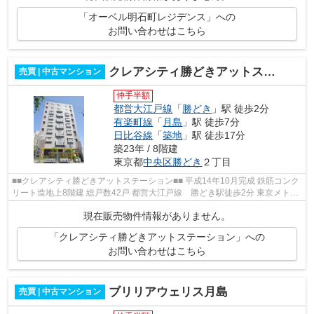
「オーベル明石町レジデンス」への
お問い合わせはこちら
クレアシティ勝どきアットステーション
売買 | 中古マンション
仲手半額
都営大江戸線
「
勝どき
」駅 徒歩2分
有楽町線
「
月島
」駅 徒歩7分
日比谷線
「
築地
」駅 徒歩17分
築23年 / 8階建
東京都
中央区
勝どき
２丁目
■■クレアシティ勝どきアットステーション■■ 平成14年10月完成 鉄筋コンク
リート造地上8階建 総戸数42戸 都営大江戸線 勝どき駅徒歩2分 東京メトロ
有楽町線 月島駅徒歩7分 2017年1...
現在販売物件情報がありません。
「クレアシティ勝どきアットステーション」への
お問い合わせはこちら
ブリリアウェリス月島
売買 | 中古マンション