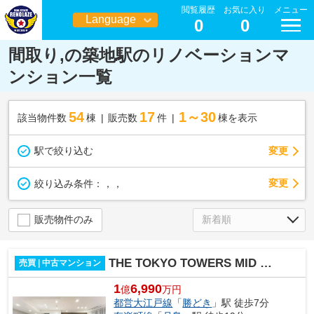
閲覧履歴
お気に入り
メニュー
Language
0
0
日本語
間取り,の築地駅のリノベーションマ
ンション一覧
54
17
1～30
該当物件数
棟
販売数
件
棟を表示
駅で絞り込む
変更
変更
絞り込み条件：
，，
販売物件のみ
THE TOKYO TOWERS MID TOWER
売買 | 中古マンション
1
6,990
億
万円
都営大江戸線
「
勝どき
」駅 徒歩7分