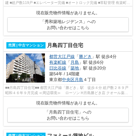
建 ■総戸数119戸 ■エレベーター完備 ■オートロック完備 ■常駐管理 有楽町線
『新富町』駅より徒歩1分 日比谷...
現在販売物件情報がありません。
「秀和築地レジデンス」への
お問い合わせはこちら
月島四丁目住宅
売買 | 中古マンション
都営大江戸線
「
勝どき
」駅 徒歩4分
有楽町線
「
月島
」駅 徒歩6分
日比谷線
「
築地
」駅 徒歩20分
築54年 / 14階建
東京都
中央区
月島
４丁目
■■月島四丁目住宅■■ 都営大江戸線「勝どき」駅 徒歩４分 総戸数２８９戸
昭和４６年９月完成 ≪周辺環境≫ ローソン H月島勝どき店 クオール薬局
月島店 文化堂勝どき店 ピノキオ...
現在販売物件情報がありません。
「月島四丁目住宅」への
お問い合わせはこちら
ファミール築地ビル
売買 | 中古マンション