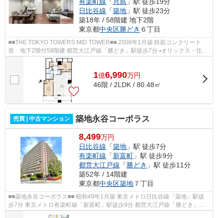
有楽町線
「
月島
」駅 徒歩19分
日比谷線
「
築地
」駅 徒歩23分
築18年 / 58階建 地下2階
東京都
中央区
勝どき
６丁目
■■THE TOKYO TOWERS MID TOWER■■ 2008年1月築 鉄筋コンクリート
造 地下2階付58階建 都営大江戸線「勝どき」駅徒歩7分 ▪オリックス・住
商・東急不動産旧分譲×前田建設・大成建設施...
1
6,990
億
万
円
46階 / 2LDK / 80.48㎡
築地永谷コーポラス
売買 | 中古マンション
8,499
万円
日比谷線
「
築地
」駅 徒歩7分
有楽町線
「
新富町
」駅 徒歩9分
都営大江戸線
「
勝どき
」駅 徒歩11分
築52年 / 14階建
東京都
中央区
築地
７丁目
■■築地永谷コーポラス■■ 昭和49年1月築 東京メトロ日比谷線「築地」駅徒
歩7分 東京メトロ有楽町線「新富町」駅徒歩9分 都営大江戸線「勝どき」駅
徒歩11分 東京メトロ日比谷線、都営...