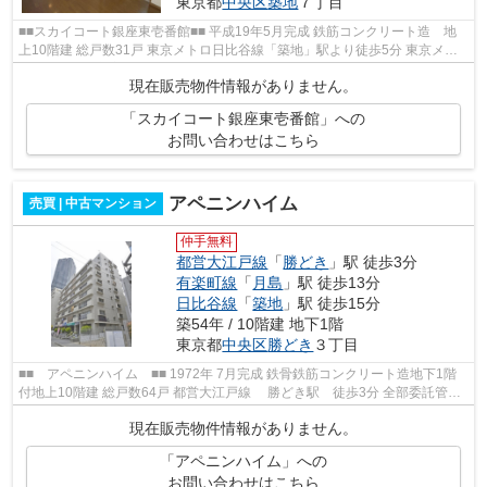
東京都
中央区
築地
７丁目
■■スカイコート銀座東壱番館■■ 平成19年5月完成 鉄筋コンクリート造 地
上10階建 総戸数31戸 東京メトロ日比谷線「築地」駅より徒歩5分 東京メト
ロ有楽町線「新富町」駅より徒歩5分 ...
現在販売物件情報がありません。
「スカイコート銀座東壱番館」への
お問い合わせはこちら
アペニンハイム
売買 | 中古マンション
仲手無料
都営大江戸線
「
勝どき
」駅 徒歩3分
有楽町線
「
月島
」駅 徒歩13分
日比谷線
「
築地
」駅 徒歩15分
築54年 / 10階建 地下1階
東京都
中央区
勝どき
３丁目
■■ アペニンハイム ■■ 1972年 7月完成 鉄骨鉄筋コンクリート造地下1階
付地上10階建 総戸数64戸 都営大江戸線 勝どき駅 徒歩3分 全部委託管理
敷地内に平置き駐車場あり ≪周...
現在販売物件情報がありません。
「アペニンハイム」への
お問い合わせはこちら