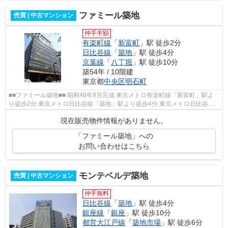
ファミール築地
売買 | 中古マンション
仲手半額
有楽町線
「
新富町
」駅 徒歩2分
日比谷線
「
築地
」駅 徒歩4分
京葉線
「
八丁堀
」駅 徒歩10分
築54年 / 10階建
東京都
中央区
明石町
■■ファミール築地■■ 昭和46年9月完成 東京メトロ有楽町線「新富町」駅よ
り徒歩2分 東京メトロ日比谷線「築地」駅より徒歩4分 東京メトロ日比谷
線・JR京葉線「八丁堀」駅より徒歩10分...
現在販売物件情報がありません。
「ファミール築地」への
お問い合わせはこちら
モンテベルデ築地
売買 | 中古マンション
仲手無料
日比谷線
「
築地
」駅 徒歩4分
銀座線
「
銀座
」駅 徒歩10分
都営大江戸線
「
築地市場
」駅 徒歩6分