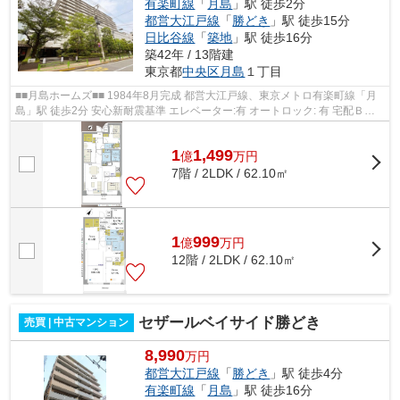
有楽町線
「
月島
」駅 徒歩2分
都営大江戸線
「
勝どき
」駅 徒歩15分
日比谷線
「
築地
」駅 徒歩16分
築42年 / 13階建
東京都
中央区
月島
１丁目
■■月島ホームズ■■ 1984年8月完成 都営大江戸線、東京メトロ有楽町線「月
島」駅 徒歩2分 安心新耐震基準 エレベーター:有 オートロック: 有 宅配ＢＯ
Ｘ:有
1
1,499
億
万
円
7階 / 2LDK / 62.10㎡
1
999
億
万
円
12階 / 2LDK / 62.10㎡
セザールベイサイド勝どき
売買 | 中古マンション
8,990
万円
都営大江戸線
「
勝どき
」駅 徒歩4分
有楽町線
「
月島
」駅 徒歩16分