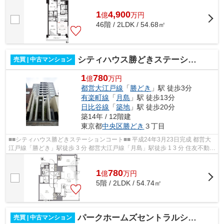
1
4,900
億
万
円
46階 / 2LDK / 54.68㎡
シティハウス勝どきステーションコート
売買 | 中古マンション
1
780
億
万円
都営大江戸線
「
勝どき
」駅 徒歩3分
有楽町線
「
月島
」駅 徒歩13分
日比谷線
「
築地
」駅 徒歩20分
築14年 / 12階建
東京都
中央区
勝どき
３丁目
■■シティハウス勝どきステーションコート■■ 平成24年3月23日完成 都営大
江戸線「勝どき」駅徒歩 3 分 都営大江戸線「月島」駅徒歩 1 3 分 住友不動産
旧分譲シティハウスシリーズ！ ...
1
780
億
万
円
5階 / 2LDK / 54.74㎡
パークホームズセントラルシティ中央区湊
売買 | 中古マンション