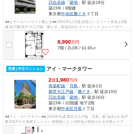
日比谷線
「
築地
」駅 徒歩18分
築23年 / 8階建
東京都
中央区
勝どき
３丁目
■■セザールベイサイド勝どき■■ 2002年12月築 鉄筋コンクリート造地上8階
建 総戸数28戸 大江戸線「勝どき」駅徒歩4分 オートロック エレベーター ペ
ット飼育可能
8,990
万
円
7階 / 2LDK / 61.65㎡
アイ・マークタワー
売買 | 中古マンション
2
1,980
億
万円
有楽町線
「
月島
」駅 徒歩1分
都営大江戸線
「
勝どき
」駅 徒歩10分
日比谷線
「
築地
」駅 徒歩16分
築23年 / 32階建 地下2階
東京都
中央区
月島
１丁目
■■アイ・マークタワー■■ 2003年完成 都営大江戸線「月島」駅 徒歩1分 総戸
数358戸の大規模マンション 再開発により活性化が期待される月島エリア 大
理石を基調とした高級感あるロビ...