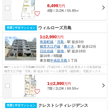
8,499
万
円
4階 / 2LDK / 55.89㎡
ウィルローズ月島
売買 | 中古マンション
1
2,990
億
万円
有楽町線
「
月島
」駅 徒歩3分
都営大江戸線
「
勝どき
」駅 徒歩12分
日比谷線
「
築地
」駅 徒歩18分
築16年 / 8階建
東京都
中央区
月島
１丁目
■■ウィルローズ月島■■ 2010年（平成22年）3月完成 東京メトロ有楽町線・
都営大江戸線『月島』駅 徒歩３分 ペット飼育可（細則有） 宅配ボックスあ
り 【周辺環境】 ダイエー月島店...
1
2,990
億
万
円
7階 / 2LDK / 69.59㎡
クレストシティレジデンス
売買 | 中古マンション