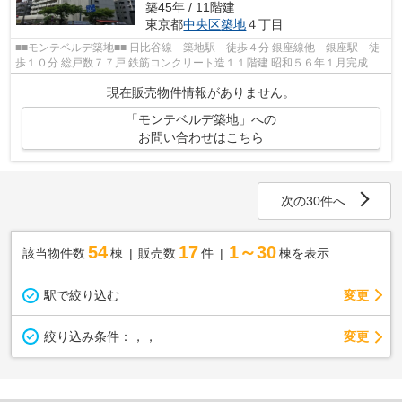
築45年 / 11階建
東京都
中央区
築地
４丁目
■■モンテベルデ築地■■ 日比谷線 築地駅 徒歩４分 銀座線他 銀座駅 徒
歩１０分 総戸数７７戸 鉄筋コンクリート造１１階建 昭和５６年１月完成
現在販売物件情報がありません。
「モンテベルデ築地」への
お問い合わせはこちら
次の30件へ
54
17
1～30
該当物件数
棟
販売数
件
棟を表示
駅で絞り込む
変更
変更
絞り込み条件：
，，