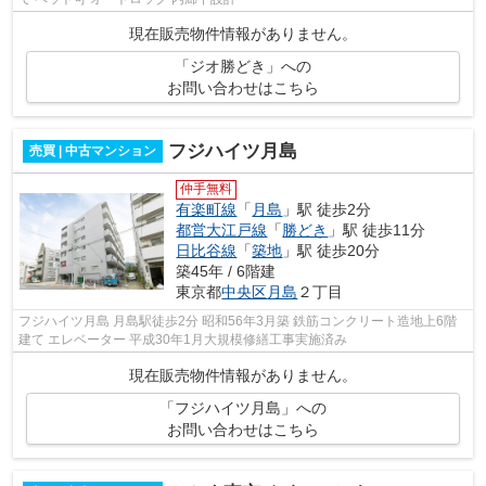
現在販売物件情報がありません。
「ジオ勝どき」への
お問い合わせはこちら
フジハイツ月島
売買 | 中古マンション
仲手無料
有楽町線
「
月島
」駅 徒歩2分
都営大江戸線
「
勝どき
」駅 徒歩11分
日比谷線
「
築地
」駅 徒歩20分
築45年 / 6階建
東京都
中央区
月島
２丁目
フジハイツ月島 月島駅徒歩2分 昭和56年3月築 鉄筋コンクリート造地上6階
建て エレベーター 平成30年1月大規模修繕工事実施済み
現在販売物件情報がありません。
「フジハイツ月島」への
お問い合わせはこちら