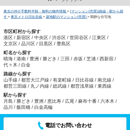
東京の仲介手数料半額・無料の物件情報
>
(マンション(売買))路線・駅から探
す
>
東京メトロ日比谷線
>
築地駅のマンション(売買)
>
閑静な住宅地
市区町村から探す
港区
/
新宿区
/
中央区
/
渋谷区
/
世田谷区
/
江東区
/
文京区
/
品川区
/
目黒区
/
豊島区
町名から探す
晴海
/
港南
/
豊洲
/
勝どき
/
三田
/
赤坂
/
芝浦
/
西新宿
/
代々木
/
白金
路線から探す
山手線
/
都営大江戸線
/
有楽町線
/
日比谷線
/
南北線
/
都営三田線
/
丸ノ内線
/
総武線
/
都営浅草線
/
東西線
駅から探す
月島
/
勝どき
/
豊洲
/
恵比寿
/
広尾
/
麻布十番
/
六本木
/
品川
/
飯田橋
/
白金高輪
電話でお問い合わせ