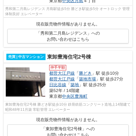
東京都
中央区
月島
４丁目
秀和第二月島レジデンス 月島駅徒歩5分 勝どき駅徒歩5分 オートロック 管理
体制良好 エレベーター
現在販売物件情報がありません。
「秀和第二月島レジデンス」への
お問い合わせはこちら
東卸豊海住宅2号棟
売買 | 中古マンション
仲手半額
都営大江戸線
「
勝どき
」駅 徒歩10分
都営大江戸線
「
築地市場
」駅 徒歩27分
日比谷線
「
築地
」駅 徒歩25分
築52年 / 14階建
東京都
中央区
豊海町
東卸豊海住宅2号棟 勝どき駅徒歩10分 鉄骨鉄筋コンクリート造地上14階建て
昭和48年11月築 常駐管理 エレベーター
現在販売物件情報がありません。
「東卸豊海住宅2号棟」への
お問い合わせはこちら