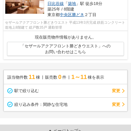
日比谷線
「
築地
」駅 徒歩18分
築25年 / 8階建
東京都
中央区
勝どき
２丁目
セザールアクアフロント勝どきウエスト 平成13年3月完成 鉄筋コンクリート
造地上8階建て 総戸数35戸 通勤管理
現在販売物件情報がありません。
「セザールアクアフロント勝どきウエスト」への
お問い合わせはこちら
11
0
1～11
該当物件数
棟
販売数
件
棟を表示
駅で絞り込む
変更
変更
絞り込み条件：
閑静な住宅地
ページトップへ