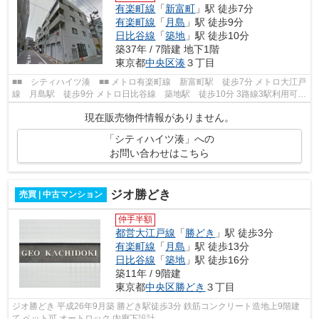
有楽町線
「
新富町
」駅 徒歩7分
有楽町線
「
月島
」駅 徒歩9分
日比谷線
「
築地
」駅 徒歩10分
築37年 / 7階建 地下1階
東京都
中央区
湊
３丁目
■■ シティハイツ湊 ■■ メトロ有楽町線 新富町駅 徒歩7分 メトロ大江戸
線 月島駅 徒歩9分 メトロ日比谷線 築地駅 徒歩10分 3路線3駅利用可能
☆ オートロックあり 平成元年8月...
現在販売物件情報がありません。
「シティハイツ湊」への
お問い合わせはこちら
ジオ勝どき
売買 | 中古マンション
仲手半額
都営大江戸線
「
勝どき
」駅 徒歩3分
有楽町線
「
月島
」駅 徒歩13分
日比谷線
「
築地
」駅 徒歩16分
築11年 / 9階建
東京都
中央区
勝どき
３丁目
ジオ勝どき 平成26年9月築 勝どき駅徒歩3分 鉄筋コンクリート造地上9階建
て ペット可 オートロック 内廊下設計