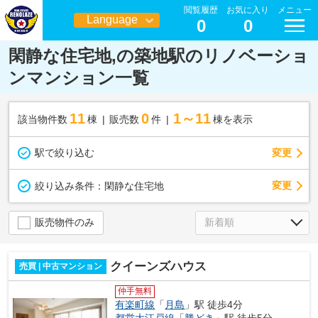
閲覧履歴
お気に入り
メニュー
Language
0
0
日本語
閑静な住宅地,の築地駅のリノベーショ
ンマンション一覧
11
0
1～11
該当物件数
棟
販売数
件
棟を表示
駅で絞り込む
変更
変更
絞り込み条件：
閑静な住宅地
販売物件のみ
クイーンズハウス
売買 | 中古マンション
仲手無料
有楽町線
「
月島
」駅 徒歩4分
都営大江戸線
「
勝どき
」駅 徒歩5分