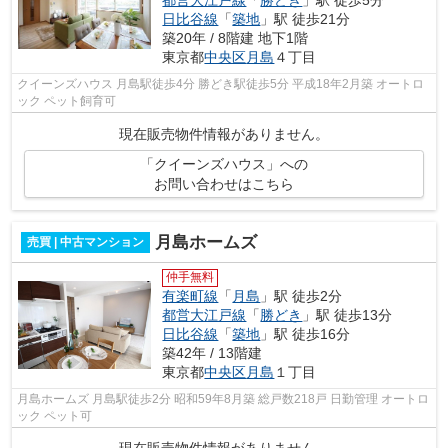
日比谷線
「
築地
」駅 徒歩21分
築20年 / 8階建 地下1階
東京都
中央区
月島
４丁目
クイーンズハウス 月島駅徒歩4分 勝どき駅徒歩5分 平成18年2月築 オートロ
ック ペット飼育可
現在販売物件情報がありません。
「クイーンズハウス」への
お問い合わせはこちら
月島ホームズ
売買 | 中古マンション
仲手無料
有楽町線
「
月島
」駅 徒歩2分
都営大江戸線
「
勝どき
」駅 徒歩13分
日比谷線
「
築地
」駅 徒歩16分
築42年 / 13階建
東京都
中央区
月島
１丁目
月島ホームズ 月島駅徒歩2分 昭和59年8月築 総戸数218戸 日勤管理 オートロ
ック ペット可