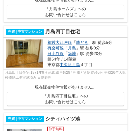
現在販売物件情報がありません。
「月島ホームズ」への
お問い合わせはこちら
月島四丁目住宅
売買 | 中古マンション
都営大江戸線
「
勝どき
」駅 徒歩5分
有楽町線
「
月島
」駅 徒歩9分
日比谷線
「
築地
」駅 徒歩20分
築54年 / 14階建
東京都
中央区
月島
４丁目
月島四丁目住宅 1971年9月完成 総戸数287戸 勝どき駅徒歩5分 平成26年大規
模修繕工事実施済み 日勤管理
現在販売物件情報がありません。
「月島四丁目住宅」への
お問い合わせはこちら
シティハイツ湊
売買 | 中古マンション
仲手無料