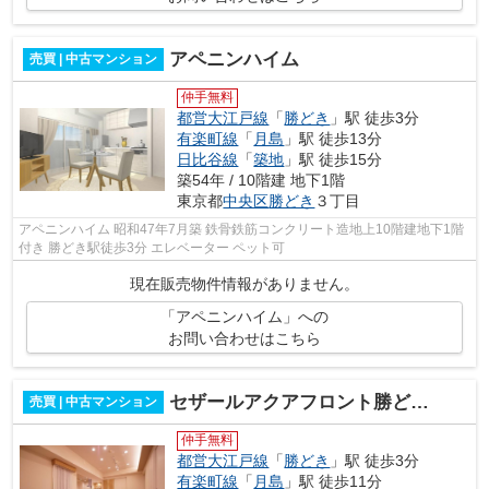
アペニンハイム
売買 | 中古マンション
仲手無料
都営大江戸線
「
勝どき
」駅 徒歩3分
有楽町線
「
月島
」駅 徒歩13分
日比谷線
「
築地
」駅 徒歩15分
築54年 / 10階建 地下1階
東京都
中央区
勝どき
３丁目
アペニンハイム 昭和47年7月築 鉄骨鉄筋コンクリート造地上10階建地下1階
付き 勝どき駅徒歩3分 エレベーター ペット可
現在販売物件情報がありません。
「アペニンハイム」への
お問い合わせはこちら
セザールアクアフロント勝どきウエスト
売買 | 中古マンション
仲手無料
都営大江戸線
「
勝どき
」駅 徒歩3分
有楽町線
「
月島
」駅 徒歩11分