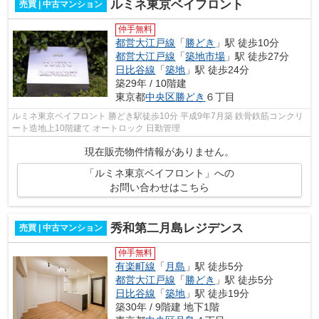
ルミネ東京ベイフロント
売買 | 中古マンション
仲手無料
都営大江戸線
「
勝どき
」駅 徒歩10分
都営大江戸線
「
築地市場
」駅 徒歩27分
日比谷線
「
築地
」駅 徒歩24分
築29年 / 10階建
東京都
中央区
勝どき
６丁目
ルミネ東京ベイフロント 勝どき駅徒歩10分 平成9年7月築 鉄骨鉄筋コンクリ
ート造地上10階建て オートロック 日勤管理
現在販売物件情報がありません。
「ルミネ東京ベイフロント」への
お問い合わせはこちら
秀和第二月島レジデンス
売買 | 中古マンション
仲手無料
有楽町線
「
月島
」駅 徒歩5分
都営大江戸線
「
勝どき
」駅 徒歩5分
日比谷線
「
築地
」駅 徒歩19分
築30年 / 9階建 地下1階