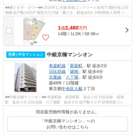
■■勝どきザ・タワー■■ 2016年11月築 鉄筋コンクリート造地下2階付地上53
階建 総戸数1420戸 都営大江戸線「勝どき」駅徒歩6分 24時間有人管理 ペッ
ト飼育可 ◆◆充実の共有施設（一...
1
2,480
億
万
円
14階 / 1LDK / 58.98㎡
中銀京橋マンシオン
売買 | 中古マンション
有楽町線
「
新富町
」駅 徒歩2分
日比谷線
「
築地
」駅 徒歩4分
京葉線
「
八丁堀
」駅 徒歩6分
築48年 / 12階建
東京都
中央区
入船
３丁目
■■中銀京橋マンシオン■■ 有楽町線 新富町駅 徒歩２分 日比谷線 築地
駅 徒歩４分 日比谷線 八丁堀駅 徒歩５分 総戸数４２戸 鉄骨鉄筋コンク
リート造１２階建 １９７８年１月完...
現在販売物件情報がありません。
「中銀京橋マンシオン」への
お問い合わせはこちら