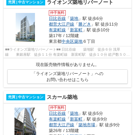
ライオンズ築地リバーノート
売買 | 中古マンション
仲手無料
日比谷線
「
築地
」駅 徒歩6分
都営大江戸線
「
勝どき
」駅 徒歩11分
有楽町線
「
新富町
」駅 徒歩10分
築17年 / 12階建
東京都
中央区
築地
６丁目
■■ライオンズ築地リバーノート■■ 日比谷線 築地駅 徒歩６分 浅草
線 東銀座駅 徒歩１１分 有楽町線 新富町駅 徒歩１０分 総戸数５０戸
鉄筋コンクリート造地上１２階建 平...
現在販売物件情報がありません。
「ライオンズ築地リバーノート」への
お問い合わせはこちら
スカール築地
売買 | 中古マンション
仲手無料
日比谷線
「
築地
」駅 徒歩5分
有楽町線
「
新富町
」駅 徒歩9分
都営大江戸線
「
築地市場
」駅 徒歩9分
築26年 / 13階建