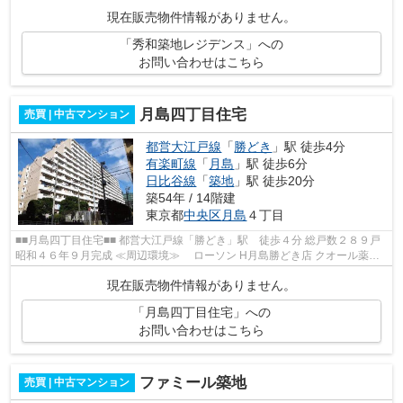
み)■ ■インターネット対応■ ■CATV...
現在販売物件情報がありません。
「秀和築地レジデンス」への
お問い合わせはこちら
月島四丁目住宅
売買 | 中古マンション
都営大江戸線
「
勝どき
」駅 徒歩4分
有楽町線
「
月島
」駅 徒歩6分
日比谷線
「
築地
」駅 徒歩20分
築54年 / 14階建
東京都
中央区
月島
４丁目
■■月島四丁目住宅■■ 都営大江戸線「勝どき」駅 徒歩４分 総戸数２８９戸
昭和４６年９月完成 ≪周辺環境≫ ローソン H月島勝どき店 クオール薬局
月島店 文化堂勝どき店 ピノキオ...
現在販売物件情報がありません。
「月島四丁目住宅」への
お問い合わせはこちら
ファミール築地
売買 | 中古マンション