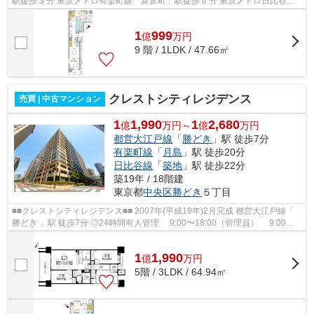
駅徒歩 3 分 東京メトロ有楽町線「新富町」駅徒歩 6 分 東京メトロ日比谷
線、都営浅草線「東銀座」駅徒歩 8 ...
1
999
億
万
円
9 階 / 1LDK / 47.66㎡
クレストシティレジデンス
売買 | 中古マンション
1
1,990
1
2,680
億
万円～
億
万円
都営大江戸線
「
勝どき
」駅 徒歩7分
有楽町線
「
月島
」駅 徒歩20分
日比谷線
「
築地
」駅 徒歩22分
築19年 / 18階建
東京都
中央区
勝どき
５丁目
■■クレストシティレジデンス■■ 2007年(平成19年)2⽉完成 都営⼤江⼾線「
勝どき 」駅 徒歩7分 ◎24時間有⼈管理 9:00〜18:00（管理員） 9:00〜
20:00（コンシェルジュ） 24時間...
1
1,990
億
万
円
5階 / 3LDK / 64.94㎡