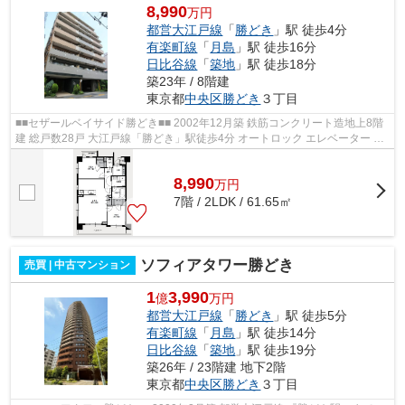
8,990
万円
都営大江戸線
「
勝どき
」駅 徒歩4分
有楽町線
「
月島
」駅 徒歩16分
日比谷線
「
築地
」駅 徒歩18分
築23年 / 8階建
東京都
中央区
勝どき
３丁目
■■セザールベイサイド勝どき■■ 2002年12月築 鉄筋コンクリート造地上8階
建 総戸数28戸 大江戸線「勝どき」駅徒歩4分 オートロック エレベーター ペ
ット飼育可能
8,990
万
円
7階 / 2LDK / 61.65㎡
ソフィアタワー勝どき
売買 | 中古マンション
1
3,990
億
万円
都営大江戸線
「
勝どき
」駅 徒歩5分
有楽町線
「
月島
」駅 徒歩14分
日比谷線
「
築地
」駅 徒歩19分
築26年 / 23階建 地下2階
東京都
中央区
勝どき
３丁目