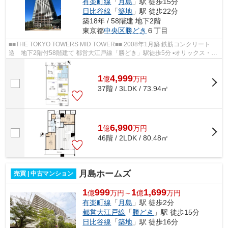
有楽町線
「
月島
」駅 徒歩15分
日比谷線
「
築地
」駅 徒歩22分
築18年 / 58階建 地下2階
東京都
中央区
勝どき
６丁目
■■THE TOKYO TOWERS MID TOWER■■ 2008年1月築 鉄筋コンクリート
造 地下2階付58階建て 都営大江戸線「勝どき」駅徒歩5分 ▪オリックス・住
商・東急不動産旧分譲×前田建設・大成建...
1
4,999
億
万
円
37階 / 3LDK / 73.94㎡
1
6,990
億
万
円
46階 / 2LDK / 80.48㎡
月島ホームズ
売買 | 中古マンション
1
999
1
1,699
億
万円～
億
万円
有楽町線
「
月島
」駅 徒歩2分
都営大江戸線
「
勝どき
」駅 徒歩15分
日比谷線
「
築地
」駅 徒歩16分