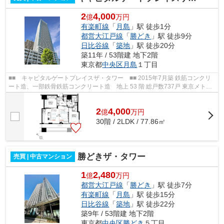
2
4,000
億
万円
有楽町線
「
月島
」駅 徒歩1分
都営大江戸線
「
勝どき
」駅 徒歩9分
日比谷線
「
築地
」駅 徒歩20分
築11年 / 53階建 地下2階
東京都
中央区
月島
１丁目
■■ キャピタルゲートプレイスザ・タワー ■■ 2015年7月築 鉄筋コンクリ
ート造、一部鉄骨鉄筋コンクリート造 地上 53 階 総戸数737戸 東京メトロ
有楽町線「月島」駅徒歩1分 都営大...
2
4,000
億
万
円
30階 / 2LDK / 77.86㎡
勝どきザ・タワー
売買 | 中古マンション
1
2,480
億
万円
都営大江戸線
「
勝どき
」駅 徒歩7分
有楽町線
「
月島
」駅 徒歩15分
日比谷線
「
築地
」駅 徒歩22分
築9年 / 53階建 地下2階
東京都
中央区
勝どき
５丁目