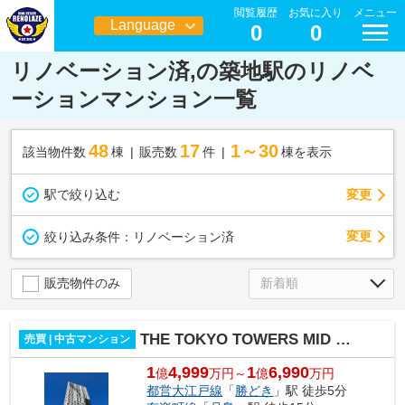
閲覧履歴
お気に入り
メニュー
Language
0
0
日本語
リノベーション済,の築地駅のリノベ
ーションマンション一覧
48
17
1～30
該当物件数
棟
販売数
件
棟を表示
駅で絞り込む
変更
変更
絞り込み条件：
リノベーション済
販売物件のみ
THE TOKYO TOWERS MID TOWER
売買 | 中古マンション
1
4,999
1
6,990
億
万円～
億
万円
都営大江戸線
「
勝どき
」駅 徒歩5分