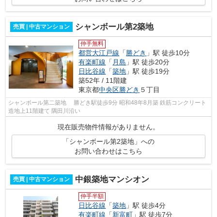
シャンボール第2築地
売買 | 中古マンション
仲手無料
都営大江戸線
「
勝どき
」駅 徒歩10分
有楽町線
「
月島
」駅 徒歩20分
日比谷線
「
築地
」駅 徒歩19分
築52年 / 11階建
東京都
中央区
勝どき
５丁目
シャンボール第二築地 勝どき駅徒歩9分 昭和48年8月築 鉄筋コンクリート
造地上11階建て 隅田川沿い
現在販売物件情報がありません。
「シャンボール第2築地」への
お問い合わせはこちら
中銀築地マンシオン
売買 | 中古マンション
仲手半額
日比谷線
「
築地
」駅 徒歩4分
有楽町線
「
新富町
」駅 徒歩7分