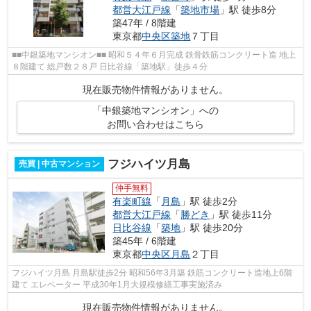
都営大江戸線
「
築地市場
」駅 徒歩8分
築47年 / 8階建
東京都
中央区
築地
７丁目
■■中銀築地マンシオン■■ 昭和５４年６月完成 鉄骨鉄筋コンクリート造 地上
８階建て 総戸数２８戸 日比谷線「築地駅」徒歩４分
現在販売物件情報がありません。
「中銀築地マンシオン」への
お問い合わせはこちら
フジハイツ月島
売買 | 中古マンション
仲手無料
有楽町線
「
月島
」駅 徒歩2分
都営大江戸線
「
勝どき
」駅 徒歩11分
日比谷線
「
築地
」駅 徒歩20分
築45年 / 6階建
東京都
中央区
月島
２丁目
フジハイツ月島 月島駅徒歩2分 昭和56年3月築 鉄筋コンクリート造地上6階
建て エレベーター 平成30年1月大規模修繕工事実施済み
現在販売物件情報がありません。