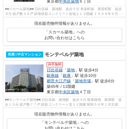
東京都
中央区
築地
６丁目
■■スカール築地■■ 日比谷線 築地駅 徒歩５分 有楽町線 新富町駅 徒歩
９分 総戸数３９戸 鉄骨鉄筋コンクリート造地上１３階建 １９９９年９月完
成 ■■周辺情報■■ 中央築地六郵便...
現在販売物件情報がありません。
「スカール築地」への
お問い合わせはこちら
モンテベルデ築地
売買 | 中古マンション
仲手無料
日比谷線
「
築地
」駅 徒歩4分
銀座線
「
銀座
」駅 徒歩10分
都営大江戸線
「
築地市場
」駅 徒歩6分
築45年 / 11階建
東京都
中央区
築地
４丁目
■■モンテベルデ築地■■ 日比谷線 築地駅 徒歩４分 銀座線他 銀座駅 徒
歩１０分 総戸数７７戸 鉄筋コンクリート造１１階建 昭和５６年１月完成
現在販売物件情報がありません。
「モンテベルデ築地」への
お問い合わせはこちら