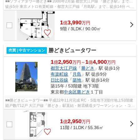
■■ソフィアタワー勝どき■■ 2000年2月築 都営大江戸線 『勝どき駅』まで…
徒歩5分 東京メトロ有楽町線・都営大江戸線『月島駅』まで…徒歩14分 ペッ
ト飼育／犬・猫1匹まで飼育可（細則...
1
3,990
億
万
円
9階 / 3LDK / 90.00㎡
勝どきビュータワー
売買 | 中古マンション
1
2,950
1
4,900
億
万円～
億
万円
都営大江戸線
「
勝どき
」駅 徒歩1分
有楽町線
「
月島
」駅 徒歩9分
日比谷線
「
築地
」駅 徒歩14分
築15年 / 53階建 地下3階
東京都
中央区
勝どき
１丁目
■■勝どきビュータワー■■ 平成22年11月完成 RC・S造地下3階付地上53階建
総戸数/712戸 大江戸線「勝どき」駅直結・耐震構造タワーマンション ・コン
シェルジュサービス＆24時間有人...
1
2,950
億
万
円
11階 / 1LDK / 55.36㎡