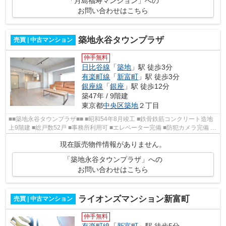
「月島福寿マンション」への
お問い合わせはこちら
築地永谷タウンプラザ
売買 | 中古マンション
仲手無料
日比谷線
「
築地
」駅 徒歩3分
有楽町線
「
新富町
」駅 徒歩3分
銀座線
「
銀座
」駅 徒歩12分
築47年 / 9階建
東京都
中央区
築地
２丁目
■■築地永谷タウンプラザ■■ ■昭和54年8月竣工 ■鉄骨鉄筋コンクリート造地
上9階建 ■総戸数52戸 ■事務所利用可 ■エレベーター完備 ■防犯カメラ完備 ■
管理体制良好 日比谷線『築地』駅よ...
現在販売物件情報がありません。
「築地永谷タウンプラザ」への
お問い合わせはこちら
ライオンズマンション新富町
売買 | 中古マンション
仲手無料
有楽町線
「
新富町
」駅 徒歩5分