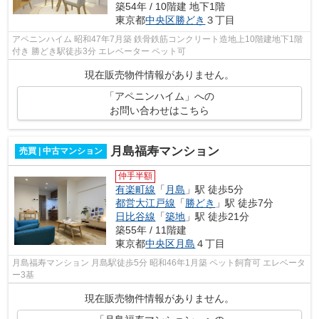
築54年 / 10階建 地下1階
東京都
中央区
勝どき
３丁目
アペニンハイム 昭和47年7月築 鉄骨鉄筋コンクリート造地上10階建地下1階
付き 勝どき駅徒歩3分 エレベーター ペット可
現在販売物件情報がありません。
「アペニンハイム」への
お問い合わせはこちら
月島福寿マンション
売買 | 中古マンション
仲手半額
有楽町線
「
月島
」駅 徒歩5分
都営大江戸線
「
勝どき
」駅 徒歩7分
日比谷線
「
築地
」駅 徒歩21分
築55年 / 11階建
東京都
中央区
月島
４丁目
月島福寿マンション 月島駅徒歩5分 昭和46年1月築 ペット飼育可 エレベータ
ー3基
現在販売物件情報がありません。