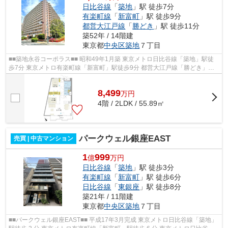
日比谷線
「
築地
」駅 徒歩7分
有楽町線
「
新富町
」駅 徒歩9分
都営大江戸線
「
勝どき
」駅 徒歩11分
築52年 / 14階建
東京都
中央区
築地
７丁目
■■築地永谷コーポラス■■ 昭和49年1月築 東京メトロ日比谷線「築地」駅徒
歩7分 東京メトロ有楽町線「新富町」駅徒歩9分 都営大江戸線「勝どき」駅
徒歩11分 東京メトロ日比谷線、都営...
8,499
万
円
4階 / 2LDK / 55.89㎡
パークウェル銀座EAST
売買 | 中古マンション
1
999
億
万円
日比谷線
「
築地
」駅 徒歩3分
有楽町線
「
新富町
」駅 徒歩6分
日比谷線
「
東銀座
」駅 徒歩8分
築21年 / 11階建
東京都
中央区
築地
７丁目
■■パークウェル銀座EAST■■ 平成17年3月完成 東京メトロ日比谷線「築地」