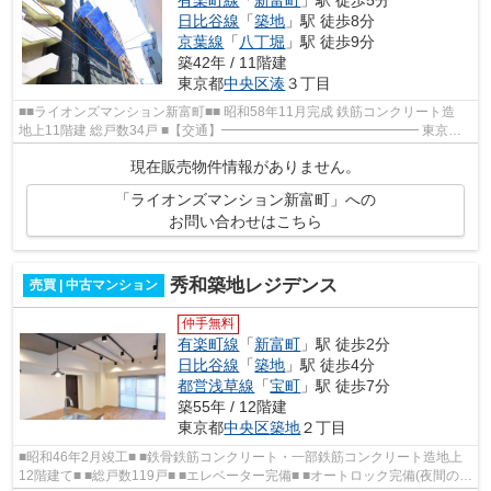
日比谷線
「
築地
」駅 徒歩8分
京葉線
「
八丁堀
」駅 徒歩9分
築42年 / 11階建
東京都
中央区
湊
３丁目
■■ライオンズマンション新富町■■ 昭和58年11月完成 鉄筋コンクリート造
地上11階建 総戸数34戸 ■【交通】━━━━━━━━━━━━━━━ 東京メ
トロ有楽町線『新富町』駅徒歩5分 東京メトロ日比...
現在販売物件情報がありません。
「ライオンズマンション新富町」への
お問い合わせはこちら
秀和築地レジデンス
売買 | 中古マンション
仲手無料
有楽町線
「
新富町
」駅 徒歩2分
日比谷線
「
築地
」駅 徒歩4分
都営浅草線
「
宝町
」駅 徒歩7分
築55年 / 12階建
東京都
中央区
築地
２丁目
■昭和46年2月竣工■ ■鉄骨鉄筋コンクリート・一部鉄筋コンクリート造地上
12階建て■ ■総戸数119戸■ ■エレベーター完備■ ■オートロック完備(夜間の