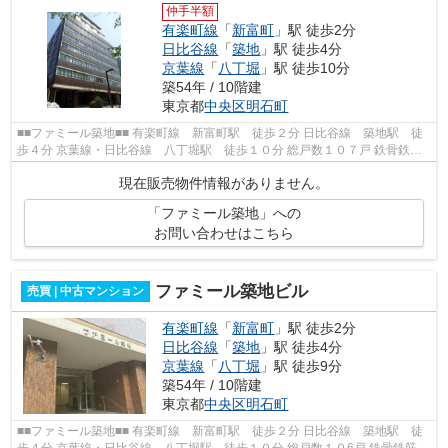
仲手半額
有楽町線
「
新富町
」駅 徒歩2分
日比谷線
「
築地
」駅 徒歩4分
京葉線
「
八丁堀
」駅 徒歩10分
築54年 / 10階建
東京都
中央区
明石町
■■ファミール築地■■ 有楽町線 新富町駅 徒歩２分 日比谷線 築地駅 徒
歩４分 京葉線・日比谷線 八丁堀駅 徒歩１０分 総戸数１０７戸 鉄骨鉄筋
コンクリート造１０階建 昭和４６...
現在販売物件情報がありません。
「ファミール築地」への
お問い合わせはこちら
ファミール築地ビル
売買 | 中古マンション
有楽町線
「
新富町
」駅 徒歩2分
日比谷線
「
築地
」駅 徒歩4分
京葉線
「
八丁堀
」駅 徒歩9分
築54年 / 10階建
東京都
中央区
明石町
■■ファミール築地■■ 有楽町線 新富町駅 徒歩２分 日比谷線 築地駅 徒