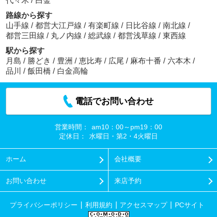
代々木
/
白金
路線から探す
山手線
/
都営大江戸線
/
有楽町線
/
日比谷線
/
南北線
/
都営三田線
/
丸ノ内線
/
総武線
/
都営浅草線
/
東西線
駅から探す
月島
/
勝どき
/
豊洲
/
恵比寿
/
広尾
/
麻布十番
/
六本木
/
品川
/
飯田橋
/
白金高輪
電話でお問い合わせ
営業時間：
am10：00～pm19：00
定休日：
水曜日・第2・4火曜日
ホーム
会社概要
お問い合わせ
来店予約
プライバシーポリシー
利用規約
アクセスマップ
PCサイト