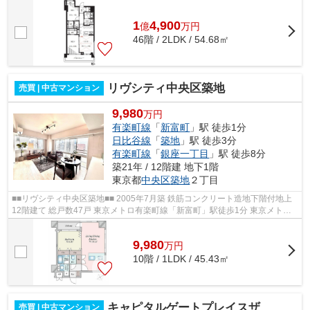
1
4,900
億
万
円
46階 / 2LDK / 54.68㎡
リヴシティ中央区築地
売買 | 中古マンション
9,980
万円
有楽町線
「
新富町
」駅 徒歩1分
日比谷線
「
築地
」駅 徒歩3分
有楽町線
「
銀座一丁目
」駅 徒歩8分
築21年 / 12階建 地下1階
東京都
中央区
築地
２丁目
■■リヴシティ中央区築地■■ 2005年7月築 鉄筋コンクリート造地下階付地上
12階建て 総戸数47戸 東京メトロ有楽町線「新富町」駅徒歩1分 東京メトロ
日比谷線「築地」駅徒歩3分 東京メト...
9,980
万
円
10階 / 1LDK / 45.43㎡
キャピタルゲートプレイスザタワー
売買 | 中古マンション