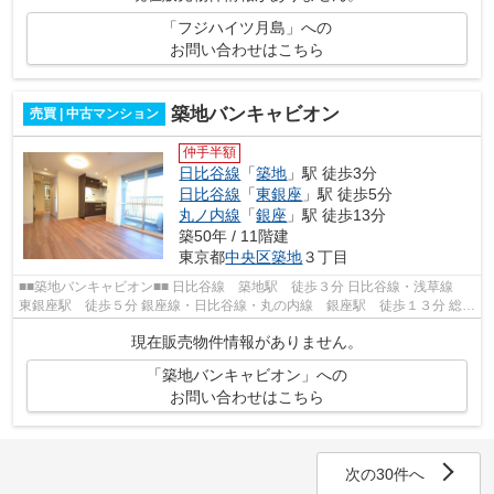
「フジハイツ月島」への
お問い合わせはこちら
築地バンキャビオン
売買 | 中古マンション
仲手半額
日比谷線
「
築地
」駅 徒歩3分
日比谷線
「
東銀座
」駅 徒歩5分
丸ノ内線
「
銀座
」駅 徒歩13分
築50年 / 11階建
東京都
中央区
築地
３丁目
■■築地バンキャビオン■■ 日比谷線 築地駅 徒歩３分 日比谷線・浅草線
東銀座駅 徒歩５分 銀座線・日比谷線・丸の内線 銀座駅 徒歩１３分 総戸
数５８戸 鉄骨鉄筋コンクリート造...
現在販売物件情報がありません。
「築地バンキャビオン」への
お問い合わせはこちら
次の30件へ