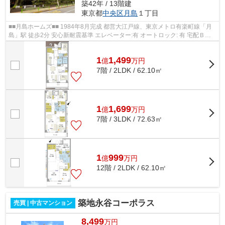
築42年 / 13階建
東京都
中央区
月島
１丁目
■■月島ホームズ■■ 1984年8月完成 都営大江戸線、東京メトロ有楽町線「月
島」駅 徒歩2分 安心新耐震基準 エレベーター:有 オートロック: 有 宅配ＢＯ
Ｘ:有
1
1,499
億
万
円
7階 / 2LDK / 62.10㎡
1
1,699
億
万
円
7階 / 3LDK / 72.63㎡
1
999
億
万
円
12階 / 2LDK / 62.10㎡
築地永谷コーポラス
売買 | 中古マンション
8,499
万円