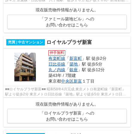
歩４分 京葉線・日比谷線 八丁堀駅 徒歩１０分 総戸数１０6戸 鉄骨鉄筋コ
ンクリート・一部鉄筋コンクリー...
現在販売物件情報がありません。
「ファミール築地ビル」への
お問い合わせはこちら
ロイヤルプラザ新富
売買 | 中古マンション
仲手無料
有楽町線
「
新富町
」駅 徒歩2分
日比谷線
「
築地
」駅 徒歩5分
丸ノ内線
「
銀座
」駅 徒歩12分
築43年 / 7階建
東京都
中央区
新富
１丁目
■■ロイヤルプラザ新富■■ 昭和58年4月完成 東京メトロ有楽町線『新富町』
駅より徒歩2分 東京メトロ日比谷線『築地』駅より徒歩5分 東京メトロ日比
谷線・銀座線・丸ノ内線『銀座』駅よ...
現在販売物件情報がありません。
「ロイヤルプラザ新富」への
お問い合わせはこちら