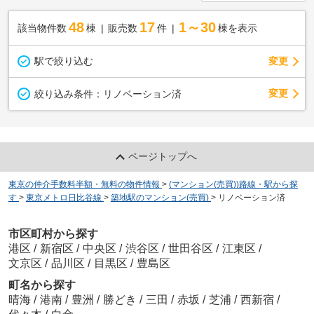
48
17
1～30
該当物件数
棟
販売数
件
棟を表示
駅で絞り込む
変更
変更
絞り込み条件：
リノベーション済
ページトップへ
東京の仲介手数料半額・無料の物件情報
>
(マンション(売買))路線・駅から探
す
>
東京メトロ日比谷線
>
築地駅のマンション(売買)
>
リノベーション済
市区町村から探す
港区
/
新宿区
/
中央区
/
渋谷区
/
世田谷区
/
江東区
/
文京区
/
品川区
/
目黒区
/
豊島区
町名から探す
晴海
/
港南
/
豊洲
/
勝どき
/
三田
/
赤坂
/
芝浦
/
西新宿
/