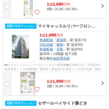
1
2,680
億
万
円
9階 / 2LDK / 60.38㎡
マイキャッスルリバーフロントタワー銀座東
売買 | 中古マンション
1
1,999
億
万円
有楽町線
「
新富町
」駅 徒歩7分
日比谷線
「
築地
」駅 徒歩8分
有楽町線
「
月島
」駅 徒歩9分
築28年 / 14階建 地下1階
東京都
中央区
明石町
■■マイキャッスルリバーフロントタワー銀座東■■ 1998年2月（平成10年）
完成 東京メトロ有楽町線『新富町』駅徒歩7分 東京メトロ日比谷線『築地』
駅徒歩8分 都営大江戸線、東京メトロ...
1
1,999
億
万
円
3階 / 3LDK / 60.30㎡
セザールベイサイド勝どき
売買 | 中古マンション