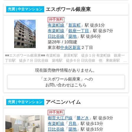
エスポワール銀座東
売買 | 中古マンション
仲手無料
有楽町線
「
新富町
」駅 徒歩1分
有楽町線
「
銀座一丁目
」駅 徒歩7分
日比谷線
「
築地
」駅 徒歩6分
築28年 / 10階建
東京都
中央区
新富
２丁目
■■エスポワール銀座東■■ 有楽町線 新富町駅 徒歩１分 有楽町線 銀座一
丁目駅 徒歩７分 日比谷線 築地駅 徒歩６分 日比谷線 他 東銀座駅 徒
歩８分 京葉線 他 八丁堀駅 徒...
現在販売物件情報がありません。
「エスポワール銀座東」への
お問い合わせはこちら
アペニンハイム
売買 | 中古マンション
仲手無料
都営大江戸線
「
勝どき
」駅 徒歩3分
有楽町線
「
月島
」駅 徒歩13分
日比谷線
「
築地
」駅 徒歩15分