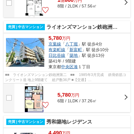
1
860
億
万
円
8階 / 2LDK / 57.56㎡
ライオンズマンション鉄砲洲第二
売買 | 中古マンション
5,780
万円
京葉線
「
八丁堀
」駅 徒歩4分
有楽町線
「
新富町
」駅 徒歩10分
日比谷線
「
築地
」駅 徒歩13分
築41年 / 9階建
東京都
中央区
湊
１丁目
■■ ライオンズマンション鉄砲洲第二 ■■ 1985年3月完成 鉄骨鉄筋コ
ンクリート造 地上9階建て 総戸数36戸 ■【交通】
━━━━━━━━━━━━━━━ 東京メトロ日比谷線・JR京葉線【八丁...
5,780
万
円
6階 / 1LDK / 37.26㎡
秀和築地レジデンス
売買 | 中古マンション
4,490
万円