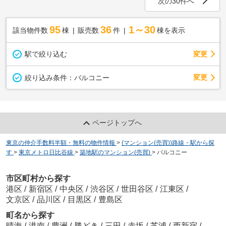
次の30件へ
95
36
1～30
該当物件数
棟
販売数
件
棟を表示
駅で絞り込む
変更
変更
絞り込み条件：
バルコニー
ページトップへ
東京の仲介手数料半額・無料の物件情報
>
(マンション(売買))路線・駅から探
す
>
東京メトロ日比谷線
>
築地駅のマンション(売買)
>
バルコニー
市区町村から探す
港区
/
新宿区
/
中央区
/
渋谷区
/
世田谷区
/
江東区
/
文京区
/
品川区
/
目黒区
/
豊島区
町名から探す
晴海
/
港南
/
豊洲
/
勝どき
/
三田
/
赤坂
/
芝浦
/
西新宿
/