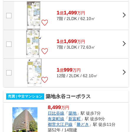
Ｘ:有
1
1,499
億
万
円
7階 / 2LDK / 62.10㎡
1
1,699
億
万
円
7階 / 3LDK / 72.63㎡
1
999
億
万
円
12階 / 2LDK / 62.10㎡
築地永谷コーポラス
売買 | 中古マンション
8,499
万円
日比谷線
「
築地
」駅 徒歩7分
有楽町線
「
新富町
」駅 徒歩9分
都営大江戸線
「
勝どき
」駅 徒歩11分
築52年 / 14階建