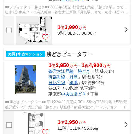
■■ソフィアタワー勝どき■■ 2000年2月築 都営大江戸線 『勝どき駅』まで…
徒歩5分 東京メトロ有楽町線・都営大江戸線『月島駅』まで…徒歩14分 ペッ
ト飼育／犬・猫1匹まで飼育可（細則...
1
3,990
億
万
円
9階 / 3LDK / 90.00㎡
勝どきビュータワー
売買 | 中古マンション
1
2,950
1
4,900
億
万円～
億
万円
都営大江戸線
「
勝どき
」駅 徒歩1分
有楽町線
「
月島
」駅 徒歩9分
日比谷線
「
築地
」駅 徒歩14分
築15年 / 53階建 地下3階
東京都
中央区
勝どき
１丁目
■■勝どきビュータワー■■ 平成22年11月完成 RC・S造地下3階付地上53階建
総戸数/712戸 大江戸線「勝どき」駅直結・耐震構造タワーマンション ・コン
シェルジュサービス＆24時間有人...
1
2,950
億
万
円
11階 / 1LDK / 55.36㎡