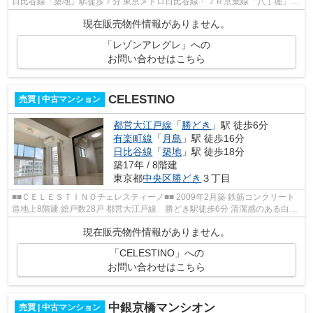
日比谷線「築地」駅徒歩７分 東京メトロ日比谷線・ＪＲ京葉線「八丁堀」駅
徒歩８分 東京メトロ有楽町線・都営...
現在販売物件情報がありません。
「レゾンアレグレ」への
お問い合わせはこちら
CELESTINO
売買 | 中古マンション
都営大江戸線
「
勝どき
」駅 徒歩6分
有楽町線
「
月島
」駅 徒歩16分
日比谷線
「
築地
」駅 徒歩18分
築17年 / 8階建
東京都
中央区
勝どき
３丁目
■■ＣＥＬＥＳＴＩＮＯチェレスティーノ■■ 2009年2月築 鉄筋コンクリート
造地上8階建 総戸数28戸 都営大江戸線 勝どき駅徒歩6分 清潔感のある白を
基調とし、すっきりとした外観デザ...
現在販売物件情報がありません。
「CELESTINO」への
お問い合わせはこちら
中銀京橋マンシオン
売買 | 中古マンション