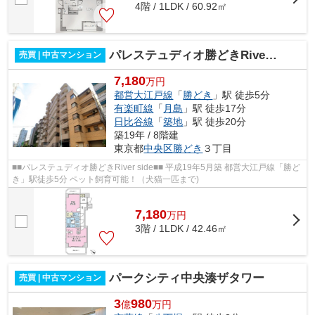
4階 / 1LDK / 60.92㎡
パレステュディオ勝どきRiver side
売買 | 中古マンション
7,180
万円
都営大江戸線
「
勝どき
」駅 徒歩5分
有楽町線
「
月島
」駅 徒歩17分
日比谷線
「
築地
」駅 徒歩20分
築19年 / 8階建
東京都
中央区
勝どき
３丁目
■■パレステュディオ勝どきRiver side■■ 平成19年5月築 都営大江戸線「勝ど
き」駅徒歩5分 ペット飼育可能！（犬猫一匹まで)
7,180
万
円
3階 / 1LDK / 42.46㎡
パークシティ中央湊ザタワー
売買 | 中古マンション
3
980
億
万円