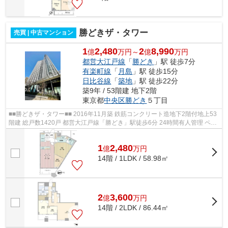
勝どきザ・タワー
売買 | 中古マンション
1
2,480
2
8,990
億
万円～
億
万円
都営大江戸線
「
勝どき
」駅 徒歩7分
有楽町線
「
月島
」駅 徒歩15分
日比谷線
「
築地
」駅 徒歩22分
築9年 / 53階建 地下2階
東京都
中央区
勝どき
５丁目
■■勝どきザ・タワー■■ 2016年11月築 鉄筋コンクリート造地下2階付地上53
階建 総戸数1420戸 都営大江戸線「勝どき」駅徒歩6分 24時間有人管理 ペッ
ト飼育可 ◆◆充実の共有施設（一...
1
2,480
億
万
円
14階 / 1LDK / 58.98㎡
2
3,600
億
万
円
14階 / 2LDK / 86.44㎡