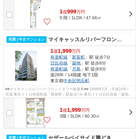
線、都営浅草線「東銀座」駅徒歩 8 ...
1
999
億
万
円
9 階 / 1LDK / 47.66㎡
マイキャッスルリバーフロントタワー銀座東
売買 | 中古マンション
1
1,999
億
万円
有楽町線
「
新富町
」駅 徒歩7分
日比谷線
「
築地
」駅 徒歩8分
有楽町線
「
月島
」駅 徒歩9分
築28年 / 14階建 地下1階
東京都
中央区
明石町
■■マイキャッスルリバーフロントタワー銀座東■■ 1998年2月（平成10年）
完成 東京メトロ有楽町線『新富町』駅徒歩7分 東京メトロ日比谷線『築地』
駅徒歩8分 都営大江戸線、東京メトロ...
1
1,999
億
万
円
3階 / 3LDK / 60.30㎡
セザールベイサイド勝どき
売買 | 中古マンション