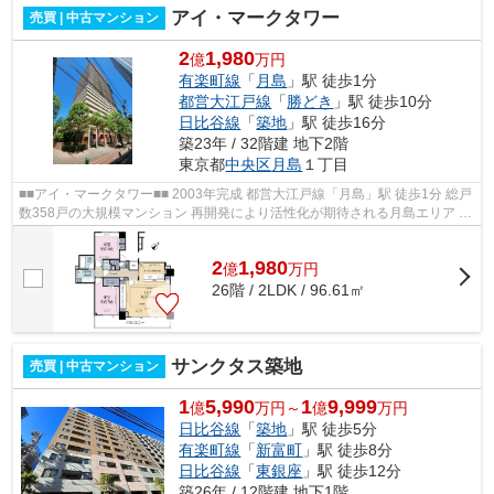
アイ・マークタワー
売買 | 中古マンション
2
1,980
億
万円
有楽町線
「
月島
」駅 徒歩1分
都営大江戸線
「
勝どき
」駅 徒歩10分
日比谷線
「
築地
」駅 徒歩16分
築23年 / 32階建 地下2階
東京都
中央区
月島
１丁目
■■アイ・マークタワー■■ 2003年完成 都営大江戸線「月島」駅 徒歩1分 総戸
数358戸の大規模マンション 再開発により活性化が期待される月島エリア 大
理石を基調とした高級感あるロビ...
2
1,980
億
万
円
26階 / 2LDK / 96.61㎡
サンクタス築地
売買 | 中古マンション
1
5,990
1
9,999
億
万円～
億
万円
日比谷線
「
築地
」駅 徒歩5分
有楽町線
「
新富町
」駅 徒歩8分
日比谷線
「
東銀座
」駅 徒歩12分
築26年 / 12階建 地下1階