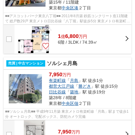
築15年 / 11階建
東京都
中央区
湊
２丁目
■■アスコットパーク東京八丁堀■■ 2011年8月築 鉄筋コンクリート造11階建
て 総戸数29戸 東京メトロ日比谷線「八丁堀」駅徒歩5分 東京メトロ有楽町線
「新富町」駅徒歩6分 ペット飼育...
1
6,800
億
万
円
6階 / 3LDK / 74.39㎡
ソルシェ月島
売買 | 中古マンション
7,950
万円
有楽町線
「
月島
」駅 徒歩1分
都営大江戸線
「
勝どき
」駅 徒歩15分
日比谷線
「
築地
」駅 徒歩19分
築28年 / 8階建
東京都
中央区
佃
２丁目
■■ソルシェ月島■■ 平成9年11月築 東京メトロ有楽町線「月島」駅まで徒歩1
分 オートロック、宅配ボックス、防犯カメラ完備
7,950
万
円