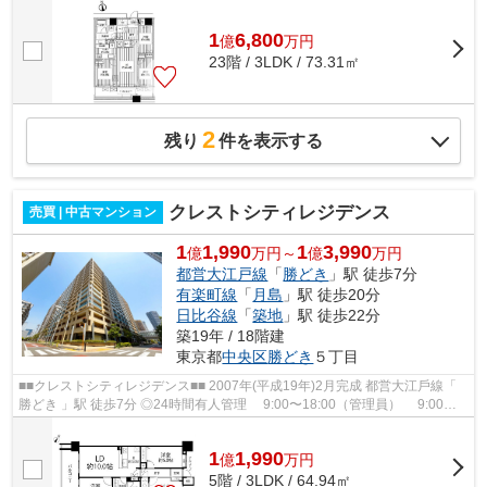
1
6,800
億
万
円
23階 / 3LDK / 73.31㎡
2
残り
件を表示する
クレストシティレジデンス
売買 | 中古マンション
1
1,990
1
3,990
億
万円～
億
万円
都営大江戸線
「
勝どき
」駅 徒歩7分
有楽町線
「
月島
」駅 徒歩20分
日比谷線
「
築地
」駅 徒歩22分
築19年 / 18階建
東京都
中央区
勝どき
５丁目
■■クレストシティレジデンス■■ 2007年(平成19年)2⽉完成 都営⼤江⼾線「
勝どき 」駅 徒歩7分 ◎24時間有⼈管理 9:00〜18:00（管理員） 9:00〜
20:00（コンシェルジュ） 24時間...
1
1,990
億
万
円
5階 / 3LDK / 64.94㎡