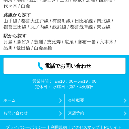
代々木
/
白金
路線から探す
山手線
/
都営大江戸線
/
有楽町線
/
日比谷線
/
南北線
/
都営三田線
/
丸ノ内線
/
総武線
/
都営浅草線
/
東西線
駅から探す
月島
/
勝どき
/
豊洲
/
恵比寿
/
広尾
/
麻布十番
/
六本木
/
品川
/
飯田橋
/
白金高輪
電話でお問い合わせ
営業時間：
am10：00～pm19：00
定休日：
水曜日・第2・4火曜日
ホーム
会社概要
お問い合わせ
来店予約
プライバシーポリシー
利用規約
アクセスマップ
PCサイト