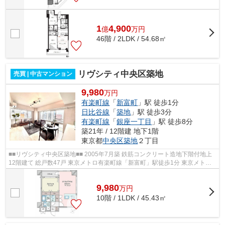
1
4,900
億
万
円
46階 / 2LDK / 54.68㎡
リヴシティ中央区築地
売買 | 中古マンション
9,980
万円
有楽町線
「
新富町
」駅 徒歩1分
日比谷線
「
築地
」駅 徒歩3分
有楽町線
「
銀座一丁目
」駅 徒歩8分
築21年 / 12階建 地下1階
東京都
中央区
築地
２丁目
■■リヴシティ中央区築地■■ 2005年7月築 鉄筋コンクリート造地下階付地上
12階建て 総戸数47戸 東京メトロ有楽町線「新富町」駅徒歩1分 東京メトロ
日比谷線「築地」駅徒歩3分 東京メト...
9,980
万
円
10階 / 1LDK / 45.43㎡