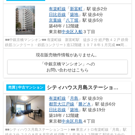
有楽町線
「
新富町
」駅 徒歩2分
日比谷線
「
築地
」駅 徒歩4分
京葉線
「
八丁堀
」駅 徒歩5分
築48年 / 12階建
東京都
中央区
入船
３丁目
■■中銀京橋マンシオン■■ 有楽町線 新富町駅 徒歩２分 総戸数４２戸 鉄骨
鉄筋コンクリート・鉄筋コンクリート造12階建 １９７８年１月完成 ■■周辺
情報■■ まいばすけっと 新富町駅...
現在販売物件情報がありません。
「中銀京橋マンシオン」への
お問い合わせはこちら
シティハウス月島ステーションコート
売買 | 中古マンション
有楽町線
「
月島
」駅 徒歩3分
都営大江戸線
「
勝どき
」駅 徒歩6分
日比谷線
「
築地
」駅 徒歩19分
築18年 / 12階建
東京都
中央区
月島
４丁目
■■シティハウス月島ステーションコート■■ 東京メトロ有楽町線「月島」駅
徒歩３分 ２００８年８月完成 総戸数７１戸 地上１２階建て 駅徒歩３分の駅