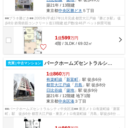
築21年 / 13階建
東京都
中央区
勝どき
５丁目
■■プラネ勝どき■■ 2005年(平成17年)1月完成 都営大江戸線『勝どき駅』 徒
歩8分 鉄骨鉄筋コンクリート造13階建 総戸数/全46戸 ペット飼育可能
1
599
億
万
円
4階 / 3LDK / 69.02㎡
パークホームズセントラルシティ中央区湊
売買 | 中古マンション
1
860
億
万円
有楽町線
「
新富町
」駅 徒歩6分
都営大江戸線
「
月島
」駅 徒歩8分
日比谷線
「
築地
」駅 徒歩9分
築21年 / 12階建 地下1階
東京都
中央区
湊
３丁目
■■パークホームズセントラルシティ中央区湊■■ 東京メトロ有楽町線「新富
町」駅 徒歩6分 都営大江戸線・東京メトロ有楽町線「月島」駅徒歩8分 東
京メトロ日比谷線「築地」駅徒歩9分 ...