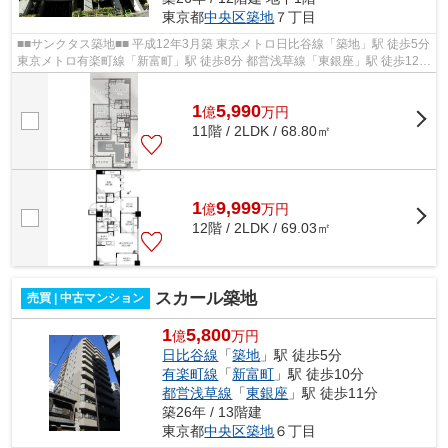
東京都
中央区
築地
７丁目
■■サンクタス築地■■ 平成12年3月築 東京メトロ日比谷線「築地」駅 徒歩5分
東京メトロ有楽町線「新富町」駅 徒歩8分 都営浅草線「東銀座」駅 徒歩12分
【ペット飼育】可（体長50 c...
1
5,990
億
万
円
11階 / 2LDK / 68.80㎡
1
9,999
億
万
円
12階 / 2LDK / 69.03㎡
スカール築地
売買 | 中古マンション
1
5,800
億
万円
日比谷線
「
築地
」駅 徒歩5分
有楽町線
「
新富町
」駅 徒歩10分
都営浅草線
「
東銀座
」駅 徒歩11分
築26年 / 13階建
東京都
中央区
築地
６丁目