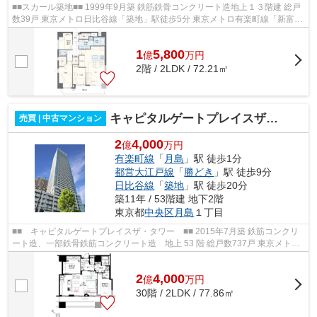
■■スカール築地■■ 1999年9月築 鉄筋鉄骨コンクリート造地上１３階建 総戸
数39戸 東京メトロ日比谷線「築地」駅徒歩5分 東京メトロ有楽町線「新富
町」駅徒歩10分 東京メトロ日比谷線...
1
5,800
億
万
円
2階 / 2LDK / 72.21㎡
キャピタルゲートプレイスザタワー
売買 | 中古マンション
2
4,000
億
万円
有楽町線
「
月島
」駅 徒歩1分
都営大江戸線
「
勝どき
」駅 徒歩9分
日比谷線
「
築地
」駅 徒歩20分
築11年 / 53階建 地下2階
東京都
中央区
月島
１丁目
■■ キャピタルゲートプレイスザ・タワー ■■ 2015年7月築 鉄筋コンクリ
ート造、一部鉄骨鉄筋コンクリート造 地上 53 階 総戸数737戸 東京メトロ
有楽町線「月島」駅徒歩1分 都営大...
2
4,000
億
万
円
30階 / 2LDK / 77.86㎡