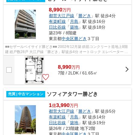
8,990
万円
都営大江戸線
「
勝どき
」駅 徒歩4分
有楽町線
「
月島
」駅 徒歩16分
日比谷線
「
築地
」駅 徒歩18分
築23年 / 8階建
東京都
中央区
勝どき
３丁目
■■セザールベイサイド勝どき■■ 2002年12月築 鉄筋コンクリート造地上8階
建 総戸数28戸 大江戸線「勝どき」駅徒歩4分 オートロック エレベーター ペ
ット飼育可能
8,990
万
円
7階 / 2LDK / 61.65㎡
ソフィアタワー勝どき
売買 | 中古マンション
1
3,990
億
万円
都営大江戸線
「
勝どき
」駅 徒歩5分
有楽町線
「
月島
」駅 徒歩14分
日比谷線
「
築地
」駅 徒歩19分
築26年 / 23階建 地下2階
東京都
中央区
勝どき
３丁目