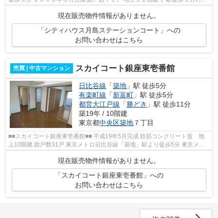
近立地。 主要駅までのアクセ...
現在販売物件情報がありません。
「シティハウス月島ステーションコート」への
お問い合わせはこちら
スカイコート銀座東壱番館
売買 | 中古マンション
日比谷線
「
築地
」駅 徒歩5分
有楽町線
「
新富町
」駅 徒歩5分
都営大江戸線
「
勝どき
」駅 徒歩11分
築19年 / 10階建
東京都
中央区
築地
７丁目
■■スカイコート銀座東壱番館■■ 平成19年5月完成 鉄筋コンクリート造 地
上10階建 総戸数31戸 東京メトロ日比谷線「築地」駅より徒歩5分 東京メト
ロ有楽町線「新富町」駅より徒歩5分 ...
現在販売物件情報がありません。
「スカイコート銀座東壱番館」への
お問い合わせはこちら