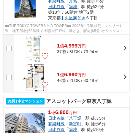
有楽町線
「
月島
」駅 徒歩15分
日比谷線
「
築地
」駅 徒歩22分
築18年 / 58階建 地下2階
東京都
中央区
勝どき
６丁目
■■THE TOKYO TOWERS MID TOWER■■ 2008年1月築 鉄筋コンクリート
造 地下2階付58階建て 都営大江戸線「勝どき」駅徒歩5分 ▪オリックス・住
商・東急不動産旧分譲×前田建設・大成建...
1
4,999
億
万
円
37階 / 3LDK / 73.94㎡
1
6,990
億
万
円
46階 / 2LDK / 80.48㎡
アスコットパーク東京八丁堀
売買 | 中古マンション
1
6,800
億
万円
日比谷線
「
八丁堀
」駅 徒歩5分
有楽町線
「
新富町
」駅 徒歩6分
日比谷線
「
築地
」駅 徒歩10分