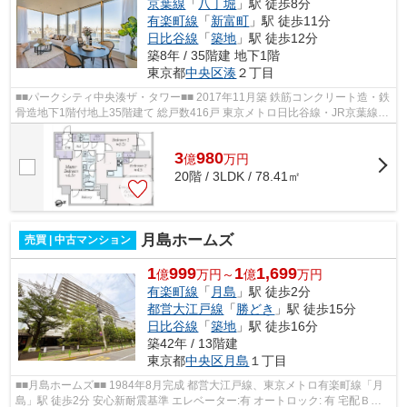
京葉線
「
八丁堀
」駅 徒歩8分
有楽町線
「
新富町
」駅 徒歩11分
日比谷線
「
築地
」駅 徒歩12分
築8年 / 35階建 地下1階
東京都
中央区
湊
２丁目
■■パークシティ中央湊ザ・タワー■■ 2017年11月築 鉄筋コンクリート造・鉄
骨造地下1階付地上35階建て 総戸数416戸 東京メトロ日比谷線・JR京葉線
「八丁堀」駅徒歩8分 オートロック ...
3
980
億
万
円
20階 / 3LDK / 78.41㎡
月島ホームズ
売買 | 中古マンション
1
999
1
1,699
億
万円～
億
万円
有楽町線
「
月島
」駅 徒歩2分
都営大江戸線
「
勝どき
」駅 徒歩15分
日比谷線
「
築地
」駅 徒歩16分
築42年 / 13階建
東京都
中央区
月島
１丁目
■■月島ホームズ■■ 1984年8月完成 都営大江戸線、東京メトロ有楽町線「月
島」駅 徒歩2分 安心新耐震基準 エレベーター:有 オートロック: 有 宅配ＢＯ