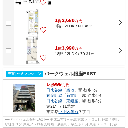
1
2,680
億
万
円
9階 / 2LDK / 60.38㎡
1
3,990
億
万
円
18階 / 2LDK / 70.31㎡
パークウェル銀座EAST
売買 | 中古マンション
1
999
億
万円
日比谷線
「
築地
」駅 徒歩3分
有楽町線
「
新富町
」駅 徒歩6分
日比谷線
「
東銀座
」駅 徒歩8分
築21年 / 11階建
東京都
中央区
築地
７丁目
■■パークウェル銀座EAST■■ 平成17年3月完成 東京メトロ日比谷線「築地」
駅徒歩 3 分 東京メトロ有楽町線「新富町」駅徒歩 6 分 東京メトロ日比谷