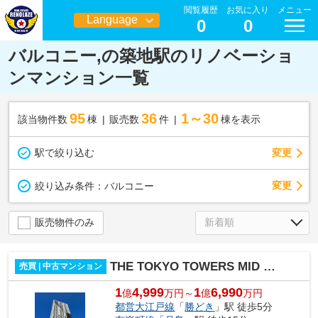
閲覧履歴
お気に入り
メニュー
Language
0
0
日本語
バルコニー,の築地駅のリノベーショ
ンマンション一覧
95
36
1～30
該当物件数
棟
販売数
件
棟を表示
駅で絞り込む
変更
変更
絞り込み条件：
バルコニー
販売物件のみ
THE TOKYO TOWERS MID TOWER
売買 | 中古マンション
1
4,999
1
6,990
億
万円～
億
万円
都営大江戸線
「
勝どき
」駅 徒歩5分