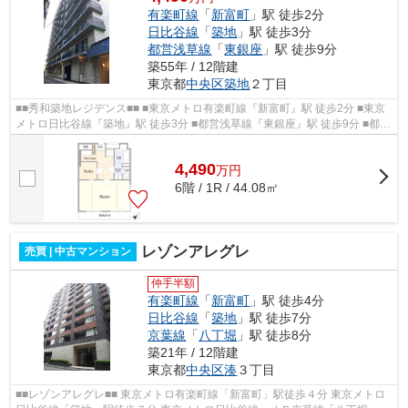
有楽町線
「
新富町
」駅 徒歩2分
日比谷線
「
築地
」駅 徒歩3分
都営浅草線
「
東銀座
」駅 徒歩9分
築55年 / 12階建
東京都
中央区
築地
２丁目
■■秀和築地レジデンス■■ ■東京メトロ有楽町線『新富町』駅 徒歩2分 ■東京
メトロ日比谷線『築地』駅 徒歩3分 ■都営浅草線『東銀座』駅 徒歩9分 ■都営
大江戸線『築地市場』駅 徒歩12分 ...
4,490
万
円
6階 / 1R / 44.08㎡
レゾンアレグレ
売買 | 中古マンション
仲手半額
有楽町線
「
新富町
」駅 徒歩4分
日比谷線
「
築地
」駅 徒歩7分
京葉線
「
八丁堀
」駅 徒歩8分
築21年 / 12階建
東京都
中央区
湊
３丁目
■■レゾンアレグレ■■ 東京メトロ有楽町線「新富町」駅徒歩４分 東京メトロ