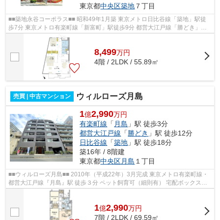
東京都
中央区
築地
７丁目
■■築地永谷コーポラス■■ 昭和49年1月築 東京メトロ日比谷線「築地」駅徒
歩7分 東京メトロ有楽町線「新富町」駅徒歩9分 都営大江戸線「勝どき」駅
徒歩11分 東京メトロ日比谷線、都営...
8,499
万
円
4階 / 2LDK / 55.89㎡
ウィルローズ月島
売買 | 中古マンション
1
2,990
億
万円
有楽町線
「
月島
」駅 徒歩3分
都営大江戸線
「
勝どき
」駅 徒歩12分
日比谷線
「
築地
」駅 徒歩18分
築16年 / 8階建
東京都
中央区
月島
１丁目
■■ウィルローズ月島■■ 2010年（平成22年）3月完成 東京メトロ有楽町線・
都営大江戸線『月島』駅 徒歩３分 ペット飼育可（細則有） 宅配ボックスあ
り 【周辺環境】 ダイエー月島店...
1
2,990
億
万
円
7階 / 2LDK / 69.59㎡