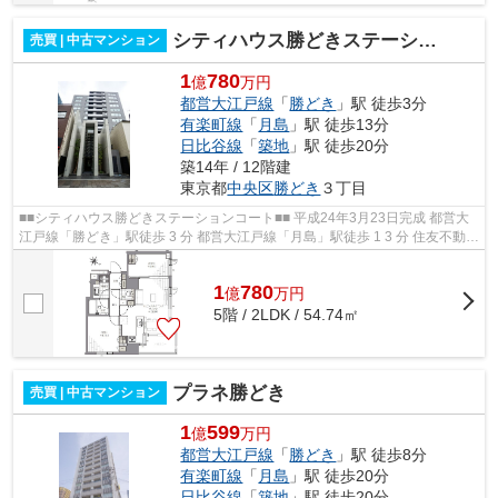
シティハウス勝どきステーションコート
売買 | 中古マンション
1
780
億
万円
都営大江戸線
「
勝どき
」駅 徒歩3分
有楽町線
「
月島
」駅 徒歩13分
日比谷線
「
築地
」駅 徒歩20分
築14年 / 12階建
東京都
中央区
勝どき
３丁目
■■シティハウス勝どきステーションコート■■ 平成24年3月23日完成 都営大
江戸線「勝どき」駅徒歩 3 分 都営大江戸線「月島」駅徒歩 1 3 分 住友不動産
旧分譲シティハウスシリーズ！ ...
1
780
億
万
円
5階 / 2LDK / 54.74㎡
プラネ勝どき
売買 | 中古マンション
1
599
億
万円
都営大江戸線
「
勝どき
」駅 徒歩8分
有楽町線
「
月島
」駅 徒歩20分
日比谷線
「
築地
」駅 徒歩20分