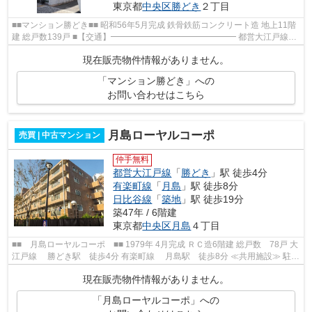
東京都
中央区
勝どき
２丁目
■■マンション勝どき■■ 昭和56年5月完成 鉄骨鉄筋コンクリート造 地上11階
建 総戸数139戸 ■【交通】━━━━━━━━━━━━━━━ 都営大江戸線
勝どき駅 徒歩2分 都営大江戸線 月島駅 徒歩8分...
現在販売物件情報がありません。
「マンション勝どき」への
お問い合わせはこちら
月島ローヤルコーポ
売買 | 中古マンション
仲手無料
都営大江戸線
「
勝どき
」駅 徒歩4分
有楽町線
「
月島
」駅 徒歩8分
日比谷線
「
築地
」駅 徒歩19分
築47年 / 6階建
東京都
中央区
月島
４丁目
■■ 月島ローヤルコーポ ■■ 1979年 4月完成 ＲＣ造6階建 総戸数 78戸 大
江戸線 勝どき駅 徒歩4分 有楽町線 月島駅 徒歩8分 ≪共用施設≫ 駐輪
場・駐車場・バイク置場 エレベ...
現在販売物件情報がありません。
「月島ローヤルコーポ」への