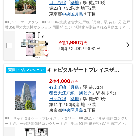
日比谷線
「
築地
」駅 徒歩16分
築23年 / 32階建 地下2階
東京都
中央区
月島
１丁目
■■アイ・マークタワー■■ 2003年完成 都営大江戸線「月島」駅 徒歩1分 総戸
数358戸の大規模マンション 再開発により活性化が期待される月島エリア 大
理石を基調とした高級感あるロビ...
2
1,980
億
万
円
26階 / 2LDK / 96.61㎡
キャピタルゲートプレイスザタワー
売買 | 中古マンション
2
4,000
億
万円
有楽町線
「
月島
」駅 徒歩1分
都営大江戸線
「
勝どき
」駅 徒歩9分
日比谷線
「
築地
」駅 徒歩20分
築11年 / 53階建 地下2階
東京都
中央区
月島
１丁目
■■ キャピタルゲートプレイスザ・タワー ■■ 2015年7月築 鉄筋コンクリ
ート造、一部鉄骨鉄筋コンクリート造 地上 53 階 総戸数737戸 東京メトロ
有楽町線「月島」駅徒歩1分 都営大...