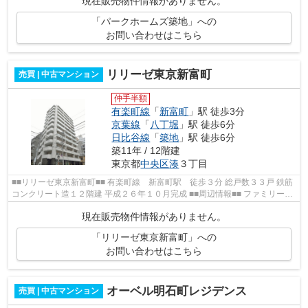
現在販売物件情報がありません。
「パークホームズ築地」への
お問い合わせはこちら
リリーゼ東京新富町
売買 | 中古マンション
仲手半額
有楽町線
「
新富町
」駅 徒歩3分
京葉線
「
八丁堀
」駅 徒歩6分
日比谷線
「
築地
」駅 徒歩6分
築11年 / 12階建
東京都
中央区
湊
３丁目
■■リリーゼ東京新富町■■ 有楽町線 新富町駅 徒歩３分 総戸数３３戸 鉄筋
コンクリート造１２階建 平成２６年１０月完成 ■■周辺情報■■ ファミリーマ
ート入船三丁目店 セブン-イレ...
現在販売物件情報がありません。
「リリーゼ東京新富町」への
お問い合わせはこちら
オーベル明石町レジデンス
売買 | 中古マンション