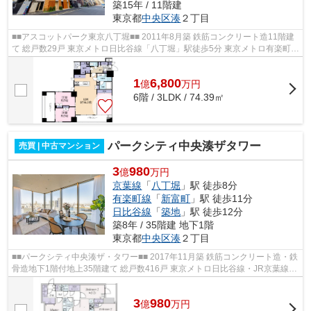
築15年 / 11階建
東京都
中央区
湊
２丁目
■■アスコットパーク東京八丁堀■■ 2011年8月築 鉄筋コンクリート造11階建
て 総戸数29戸 東京メトロ日比谷線「八丁堀」駅徒歩5分 東京メトロ有楽町線
「新富町」駅徒歩6分 ペット飼育...
1
6,800
億
万
円
6階 / 3LDK / 74.39㎡
パークシティ中央湊ザタワー
売買 | 中古マンション
3
980
億
万円
京葉線
「
八丁堀
」駅 徒歩8分
有楽町線
「
新富町
」駅 徒歩11分
日比谷線
「
築地
」駅 徒歩12分
築8年 / 35階建 地下1階
東京都
中央区
湊
２丁目
■■パークシティ中央湊ザ・タワー■■ 2017年11月築 鉄筋コンクリート造・鉄
骨造地下1階付地上35階建て 総戸数416戸 東京メトロ日比谷線・JR京葉線
「八丁堀」駅徒歩8分 オートロック ...
3
980
億
万
円