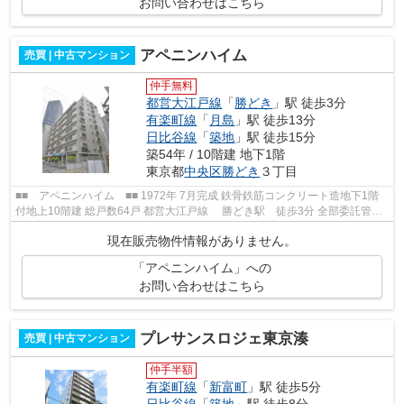
お問い合わせはこちら
アペニンハイム
売買 | 中古マンション
仲手無料
都営大江戸線
「
勝どき
」駅 徒歩3分
有楽町線
「
月島
」駅 徒歩13分
日比谷線
「
築地
」駅 徒歩15分
築54年 / 10階建 地下1階
東京都
中央区
勝どき
３丁目
■■ アペニンハイム ■■ 1972年 7月完成 鉄骨鉄筋コンクリート造地下1階
付地上10階建 総戸数64戸 都営大江戸線 勝どき駅 徒歩3分 全部委託管理
敷地内に平置き駐車場あり ≪周...
現在販売物件情報がありません。
「アペニンハイム」への
お問い合わせはこちら
プレサンスロジェ東京湊
売買 | 中古マンション
仲手半額
有楽町線
「
新富町
」駅 徒歩5分