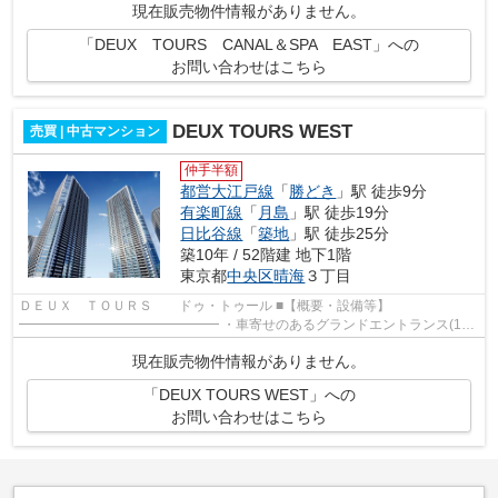
現在販売物件情報がありません。
「DEUX TOURS CANAL＆SPA EAST」への
お問い合わせはこちら
DEUX TOURS WEST
売買 | 中古マンション
仲手半額
都営大江戸線
「
勝どき
」駅 徒歩9分
有楽町線
「
月島
」駅 徒歩19分
日比谷線
「
築地
」駅 徒歩25分
築10年 / 52階建 地下1階
東京都
中央区
晴海
３丁目
ＤＥＵＸ ＴＯＵＲＳ ドゥ・トゥール ■【概要・設備等】
━━━━━━━━━━━━━━━ ・車寄せのあるグランドエントランス(1階)
・二層吹抜のグランドエントランスホール(1階) ・グランドロ...
現在販売物件情報がありません。
「DEUX TOURS WEST」への
お問い合わせはこちら