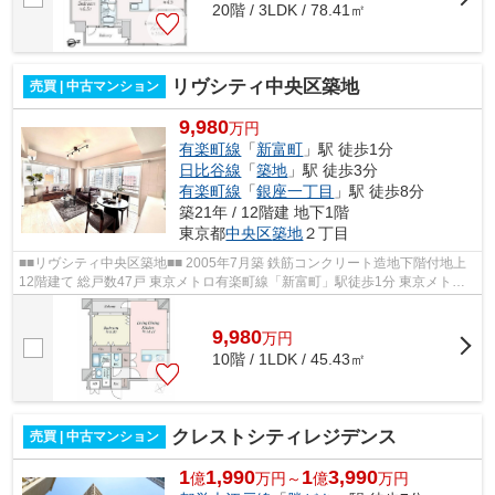
20階 / 3LDK / 78.41㎡
リヴシティ中央区築地
売買 | 中古マンション
9,980
万円
有楽町線
「
新富町
」駅 徒歩1分
日比谷線
「
築地
」駅 徒歩3分
有楽町線
「
銀座一丁目
」駅 徒歩8分
築21年 / 12階建 地下1階
東京都
中央区
築地
２丁目
■■リヴシティ中央区築地■■ 2005年7月築 鉄筋コンクリート造地下階付地上
12階建て 総戸数47戸 東京メトロ有楽町線「新富町」駅徒歩1分 東京メトロ
日比谷線「築地」駅徒歩3分 東京メト...
9,980
万
円
10階 / 1LDK / 45.43㎡
クレストシティレジデンス
売買 | 中古マンション
1
1,990
1
3,990
億
万円～
億
万円