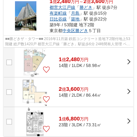
1
2,480
2
3,600
億
万円～
億
万円
都営大江戸線
「
勝どき
」駅 徒歩7分
有楽町線
「
月島
」駅 徒歩15分
日比谷線
「
築地
」駅 徒歩22分
築9年 / 53階建 地下2階
東京都
中央区
勝どき
５丁目
■■勝どきザ・タワー■■ 2016年11月築 鉄筋コンクリート造地下2階付地上53
階建 総戸数1420戸 都営大江戸線「勝どき」駅徒歩6分 24時間有人管理 ペッ
ト飼育可 ◆◆充実の共有施設（一...
1
2,480
億
万
円
14階 / 1LDK / 58.98㎡
2
3,600
億
万
円
14階 / 2LDK / 86.44㎡
1
6,800
億
万
円
23階 / 3LDK / 73.31㎡