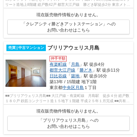
リート造地上8階建 総戸数42戸 都営大江戸線 勝どき駅徒歩2分 東京メトロ
有楽町線 月島駅徒歩7分 2017年1...
現在販売物件情報がありません。
「クレアシティ勝どきアットステーション」への
お問い合わせはこちら
ブリリアウェリス月島
売買 | 中古マンション
仲手半額
有楽町線
「
月島
」駅 徒歩4分
都営大江戸線
「
勝どき
」駅 徒歩11分
日比谷線
「
築地
」駅 徒歩16分
築13年 / 15階建 地下1階
東京都
中央区
月島
１丁目
■■ブリリアウェリス月島■■ 大江戸線・有楽町線 月島駅 徒歩４分 総戸数
１８０戸 鉄筋コンクリート造１５地下１階建 平成２５年１月完成 ■■共有部
分■■ トリプルロック ホテルライ...
現在販売物件情報がありません。
「ブリリアウェリス月島」への
お問い合わせはこちら