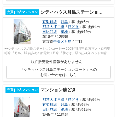
シティハウス月島ステーションコート
売買 | 中古マンション
有楽町線
「
月島
」駅 徒歩3分
都営大江戸線
「
勝どき
」駅 徒歩4分
日比谷線
「
築地
」駅 徒歩19分
築18年 / 12階建
東京都
中央区
月島
４丁目
■■シティハウス月島ステーションコート■■ 2008年8月完成 東京メトロ有楽
町線 「月島」駅 徒歩3分 都営大江戸線 「勝どき」駅 徒歩4分 ペット飼育可
能 再開発の進む注目エリアです♪ ...
現在販売物件情報がありません。
「シティハウス月島ステーションコート」への
お問い合わせはこちら
マンション勝どき
売買 | 中古マンション
都営大江戸線
「
勝どき
」駅 徒歩2分
有楽町線
「
月島
」駅 徒歩8分
日比谷線
「
築地
」駅 徒歩15分
築45年 / 11階建