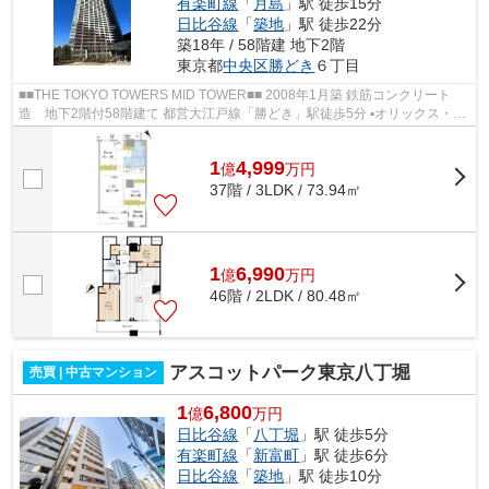
有楽町線
「
月島
」駅 徒歩15分
日比谷線
「
築地
」駅 徒歩22分
築18年 / 58階建 地下2階
東京都
中央区
勝どき
６丁目
■■THE TOKYO TOWERS MID TOWER■■ 2008年1月築 鉄筋コンクリート
造 地下2階付58階建て 都営大江戸線「勝どき」駅徒歩5分 ▪オリックス・住
商・東急不動産旧分譲×前田建設・大成建...
1
4,999
億
万
円
37階 / 3LDK / 73.94㎡
1
6,990
億
万
円
46階 / 2LDK / 80.48㎡
アスコットパーク東京八丁堀
売買 | 中古マンション
1
6,800
億
万円
日比谷線
「
八丁堀
」駅 徒歩5分
有楽町線
「
新富町
」駅 徒歩6分
日比谷線
「
築地
」駅 徒歩10分