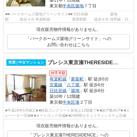
築11年 / 12階建
東京都
中央区
築地
７丁目
■■パークホームズ築地グリーンサイド■■ 日比谷線 築地
駅 徒歩４分 有楽町線 新富町駅 徒歩６分 浅草線・日比
谷線 東銀座駅 徒歩９分 大江戸線 ...
現在販売物件情報がありません。
「パークホームズ築地グリーンサイド」への
お問い合わせはこちら
プレシス東京湊THERESIDENCE
売買 | 中古マンション
仲手半額
有楽町線
「
新富町
」駅 徒歩5分
京葉線
「
八丁堀
」駅 徒歩6分
日比谷線
「
築地
」駅 徒歩8分
築10年 / 12階建
東京都
中央区
湊
２丁目
■平成28年5月竣工■ ■鉄筋コンクリート造地上12階建て■ ■総戸数46戸■ ■エ
レベーター完備■ ■オートロック完備■ ■24時間セキュリティシステム完備■ ■
宅配ボックス完備■ ■24時間ゴ...
現在販売物件情報がありません。
「プレシス東京湊THERESIDENCE」への