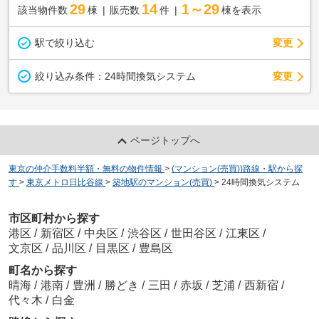
29
14
1～29
該当物件数
棟
販売数
件
棟を表示
駅で絞り込む
変更
変更
絞り込み条件：
24時間換気システム
ページトップへ
東京の仲介手数料半額・無料の物件情報
>
(マンション(売買))路線・駅から探
す
>
東京メトロ日比谷線
>
築地駅のマンション(売買)
>
24時間換気システム
市区町村から探す
港区
/
新宿区
/
中央区
/
渋谷区
/
世田谷区
/
江東区
/
文京区
/
品川区
/
目黒区
/
豊島区
町名から探す
晴海
/
港南
/
豊洲
/
勝どき
/
三田
/
赤坂
/
芝浦
/
西新宿
/
代々木
/
白金