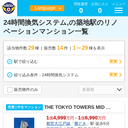
閲覧履歴
お気に入り
メニュー
Language
0
0
日本語
24時間換気システム,の築地駅のリノ
ベーションマンション一覧
29
14
1～29
該当物件数
棟
販売数
件
棟を表示
駅で絞り込む
変更
変更
絞り込み条件：
24時間換気システム
販売物件のみ
THE TOKYO TOWERS MID TOWER
売買 | 中古マンション
1
4,999
1
6,990
億
万円～
億
万円
都営大江戸線
「
勝どき
」駅 徒歩5分