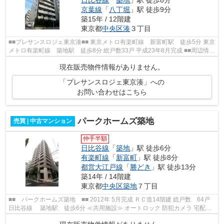
日比谷線
「
築地
」駅 徒歩8分
京葉線
「
八丁堀
」駅 徒歩9分
築15年 / 12階建
東京都
中央区
湊
３丁目
■■プレサンスロジェ東京湊■■ 東京メトロ有楽町線 新富町駅 徒歩5分 東京
メトロ有楽町線 築地駅 徒歩8分 総戸数33戸 平成23年8月完成 ■■周辺情報
■■ ファミリーマート どらっぐばば...
現在販売物件情報がありません。
「プレサンスロジェ東京湊」への
お問い合わせはこちら
パークホームズ築地
売買 | 中古マンション
仲手半額
日比谷線
「
築地
」駅 徒歩6分
有楽町線
「
新富町
」駅 徒歩8分
都営大江戸線
「
勝どき
」駅 徒歩13分
築14年 / 14階建
東京都
中央区
築地
７丁目
■■ パークホームズ築地 ■■ 2012年 5月完成 ＲＣ造14階建 総戸数 64戸
日比谷線 築地駅 徒歩6分 ≪共用施設≫ オートロック 防犯カメラ 宅配
BOX エレベーター ≪周辺情報≫ セブ...