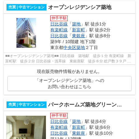
オープンレジデンシア築地
売買 | 中古マンション
仲手半額
日比谷線
「
築地
」駅 徒歩1分
有楽町線
「
新富町
」駅 徒歩2分
日比谷線
「
東銀座
」駅 徒歩8分
築9年 / 10階建 地下1階
東京都
中央区
築地
２丁目
■■オープンレジデンシア築地■■ 日比谷線 築地駅 徒歩１分 有楽町線 新
富町駅 徒歩２分 日比谷線・浅草線 東銀座駅 徒歩８分 総戸数３９戸 鉄
筋コンクリート造地下1階地上１０...
現在販売物件情報がありません。
「オープンレジデンシア築地」への
お問い合わせはこちら
パークホームズ築地グリーンサイド
売買 | 中古マンション
仲手半額
日比谷線
「
築地
」駅 徒歩4分
有楽町線
「
新富町
」駅 徒歩6分
日比谷線
「
東銀座
」駅 徒歩10分