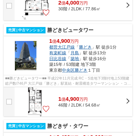
2
4,000
億
万
円
30階 / 2LDK / 77.86㎡
勝どきビュータワー
売買 | 中古マンション
1
4,900
億
万円
都営大江戸線
「
勝どき
」駅 徒歩1分
有楽町線
「
月島
」駅 徒歩13分
日比谷線
「
築地
」駅 徒歩16分
築15年 / 53階建 地下3階
東京都
中央区
勝どき
１丁目
■■勝どきビュータワー■■ 平成22年11月完成 RC・S造地下3階付地上53階建
総戸数/746戸 大江戸線「勝どき」駅直結・耐震構造タワーマンション ・コン
シェルジュサービス＆24時間有人...
1
4,900
億
万
円
46階 / 2LDK / 54.68㎡
勝どきザ・タワー
売買 | 中古マンション