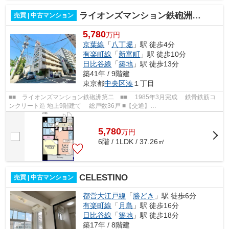
ライオンズマンション鉄砲洲第二
売買 | 中古マンション
5,780
万円
京葉線
「
八丁堀
」駅 徒歩4分
有楽町線
「
新富町
」駅 徒歩10分
日比谷線
「
築地
」駅 徒歩13分
築41年 / 9階建
東京都
中央区
湊
１丁目
■■ ライオンズマンション鉄砲洲第二 ■■ 1985年3月完成 鉄骨鉄筋コ
ンクリート造 地上9階建て 総戸数36戸 ■【交通】
━━━━━━━━━━━━━━━ 東京メトロ日比谷線・JR京葉線【八丁...
5,780
万
円
6階 / 1LDK / 37.26㎡
CELESTINO
売買 | 中古マンション
都営大江戸線
「
勝どき
」駅 徒歩6分
有楽町線
「
月島
」駅 徒歩16分
日比谷線
「
築地
」駅 徒歩18分
築17年 / 8階建