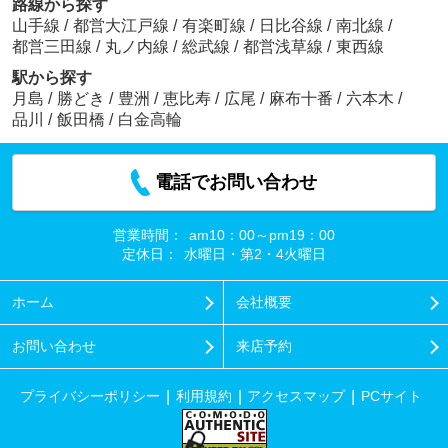
路線から探す
山手線
/
都営大江戸線
/
有楽町線
/
日比谷線
/
南北線
/
都営三田線
/
丸ノ内線
/
総武線
/
都営浅草線
/
東西線
駅から探す
月島
/
勝どき
/
豊洲
/
恵比寿
/
広尾
/
麻布十番
/
六本木
/
品川
/
飯田橋
/
白金高輪
電話でお問い合わせ
営業時間：
am10：00～pm19：00
定休日：
水曜日・第2・4火曜日
ホーム
会社概要
お問い合わせ
来店予約
プライバシーポリシー
利用規約
アクセスマップ
PCサイト