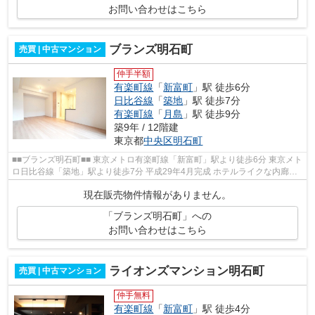
お問い合わせはこちら
ブランズ明石町
売買 | 中古マンション
仲手半額
有楽町線
「
新富町
」駅 徒歩6分
日比谷線
「
築地
」駅 徒歩7分
有楽町線
「
月島
」駅 徒歩9分
築9年 / 12階建
東京都
中央区
明石町
■■ブランズ明石町■■ 東京メトロ有楽町線「新富町」駅より徒歩6分 東京メト
ロ日比谷線「築地」駅より徒歩7分 平成29年4月完成 ホテルライクな内廊下
設計 ダブルオートロック ペット...
現在販売物件情報がありません。
「ブランズ明石町」への
お問い合わせはこちら
ライオンズマンション明石町
売買 | 中古マンション
仲手無料
有楽町線
「
新富町
」駅 徒歩4分