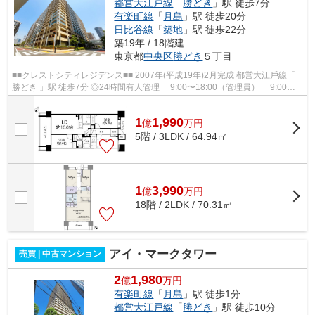
都営大江戸線
「
勝どき
」駅 徒歩7分
有楽町線
「
月島
」駅 徒歩20分
日比谷線
「
築地
」駅 徒歩22分
築19年 / 18階建
東京都
中央区
勝どき
５丁目
■■クレストシティレジデンス■■ 2007年(平成19年)2⽉完成 都営⼤江⼾線「
勝どき 」駅 徒歩7分 ◎24時間有⼈管理 9:00〜18:00（管理員） 9:00〜
20:00（コンシェルジュ） 24時間...
1
1,990
億
万
円
5階 / 3LDK / 64.94㎡
1
3,990
億
万
円
18階 / 2LDK / 70.31㎡
アイ・マークタワー
売買 | 中古マンション
2
1,980
億
万円
有楽町線
「
月島
」駅 徒歩1分
都営大江戸線
「
勝どき
」駅 徒歩10分