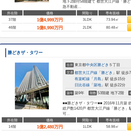
地下2階付58階建て 都営大江戸線「勝
急不動産...
所在階
価格
間取り
専有面積
1
億
4,999
万円
37階
3LDK
73.94㎡
1
億
6,990
万円
46階
2LDK
80.48㎡
勝どきザ・タワー
東京都
中央区
勝どき
５丁目
住所
交通
都営大江戸線
「
勝どき
」駅 徒歩
有楽町線
「
月島
」駅 徒歩15分
日比谷線
「
築地
」駅 徒歩22分
築9年
53階建 地下2階
築年
階数
■■勝どきザ・タワー■■ 2016年11月
総戸数1420戸 都営大江戸線「勝どき」
可...
所在階
価格
間取り
専有面積
1
億
2,480
万円
14階
1LDK
58.98㎡