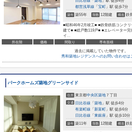
日比谷線
「
築地
」駅 徒歩4分
都営浅草線
「
宝町
」駅 徒歩7分
築55年
12階建
鉄
築年
階数
構造
■昭和46年2月竣工■ ■鉄骨鉄筋コンク
建て■ ■総戸数119戸■ ■エレベーター完
イ...
所在階
価格
間取り
専有面積
過去に掲載していた物件です。
秀和築地レジデンスへのお問い合わせは
パークホームズ築地グリーンサイド
東京都
中央区
築地
７丁目
住所
交通
日比谷線
「
築地
」駅 徒歩4分
有楽町線
「
新富町
」駅 徒歩6分
日比谷線
「
東銀座
」駅 徒歩10分
築11年
12階建
鉄
築年
階数
構造