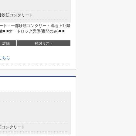
骨鉄筋コンクリート
リート・一部鉄筋コンクリート造地上12階
備■ ■オートロック完備(夜間のみ)■ ■
詳細
検討リスト
こちら
筋コンクリート