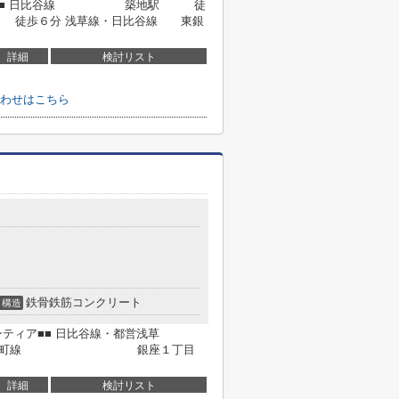
サイド■■ 日比谷線 築地駅 徒
歩６分 浅草線・日比谷線 東銀
詳細
検討リスト
わせはこちら
鉄骨鉄筋コンクリート
構造
ティア■■ 日比谷線・都営浅草
 有楽町線 銀座１丁目
詳細
検討リスト