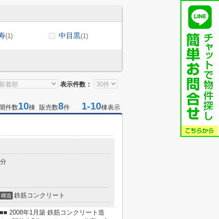
寿
中目黒
(1)
(1)
表示件数：
10
8
1-10
開件数
棟 販売数
件
棟表示
5分
鉄筋コンクリート
構造
OWER■■ 2008年1月築 鉄筋コンクリート造