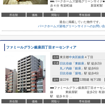
■■パークホームズ築地グリーン
歩４分 有楽町線 新富町駅 徒
座...
所在階
価格
間取り
専有面積
過去に掲載していた物件です。
パークホームズ築地グリーンサイドへのお問い合
ファミールグラン銀座四丁目オーセンティア
東京都
中央区
銀座
４丁目
住所
交通
日比谷線
「
東銀座
」駅 徒歩2分
丸ノ内線
「
銀座
」駅 徒歩6分
日比谷線
「
築地
」駅 徒歩4分
築22年
13階建 地下1階
築年
階数
■■ファミールグラン銀座四丁目オーセン
線 東銀座駅 徒歩2分
駅 徒歩８分 ...
所在階
価格
間取り
専有面積