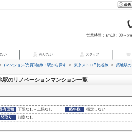
営業時間：am10：00～p
>
(マンション(売買))路線・駅から探す
>
東京メトロ日比谷線
>
築地駅の
築地駅のリノベーションマンション一覧
専有面積
下限なし～上限なし
築年数
指定しない
間取り
指定なし