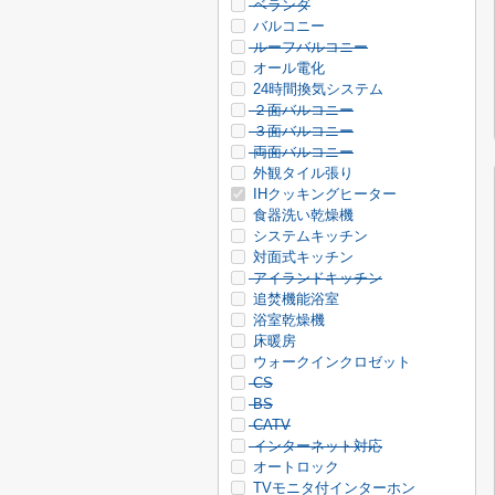
ベランダ
バルコニー
ルーフバルコニー
オール電化
24時間換気システム
２面バルコニー
３面バルコニー
両面バルコニー
外観タイル張り
IHクッキングヒーター
食器洗い乾燥機
システムキッチン
対面式キッチン
アイランドキッチン
追焚機能浴室
浴室乾燥機
床暖房
ウォークインクロゼット
CS
BS
CATV
インターネット対応
オートロック
TVモニタ付インターホン