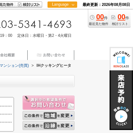
Language
最終更新：2026年08月08日
00
00
日本語
件
件
中文
最近見た物件
検討リスト
m19：00 定休日：水曜日・第2・4火曜日
マンション(売買)
>
IHクッキングヒータ