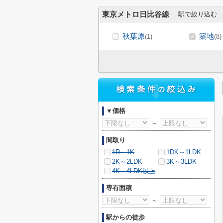
東京メトロ日比谷線
駅で絞り込む
秋葉原
築地
(1)
(8)
▼価格
～
間取り
1R～1K
1DK～1LDK
2K～2LDK
3K～3LDK
4K～4LDK以上
専有面積
～
駅からの徒歩