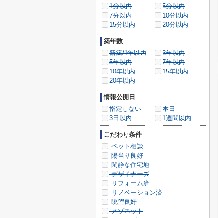
1分以内
5分以内
7分以内
10分以内
15分以内
20分以内
築年数
新築/1年以内
3年以内
5年以内
7年以内
10年以内
15年以内
20年以内
情報公開日
指定しない
本日
3日以内
1週間以内
こだわり条件
ペット相談
陽当り良好
閑静な住宅地
デザイナーズ
リフォーム済
リノベーション済
眺望良好
メゾネット