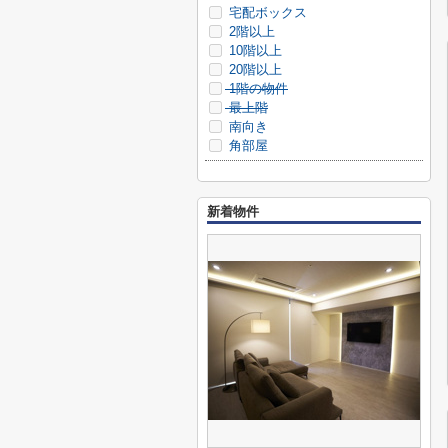
宅配ボックス
2階以上
10階以上
20階以上
1階の物件
最上階
南向き
角部屋
新着物件