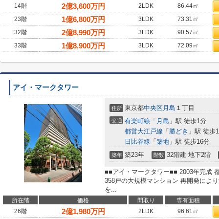
2
億
3,600
万円
14階
2LDK
86.44㎡
1
億
6,800
万円
23階
3LDK
73.31㎡
2
億
8,990
万円
32階
3LDK
90.57㎡
1
億
8,900
万円
33階
3LDK
72.09㎡
アイ・マークタワー
東京都
中央区
月島
１丁目
住所
交通
有楽町線
「
月島
」駅 徒歩1分
都営大江戸線
「
勝どき
」駅 徒歩1
日比谷線
「
築地
」駅 徒歩16分
築23年
32階建 地下2階
築年
階数
■■アイ・マークタワー■■ 2003年完成
358戸の大規模マンション 再開発によ
を...
所在階
価格
間取り
専有面積
2
億
1,980
万円
26階
2LDK
96.61㎡