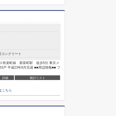
筋コンクリート
トロ有楽町線 新富町駅 徒歩5分 東京メ
戸 平成23年8月完成 ■■周辺情報■■ フ
詳細
検討リスト
はこちら