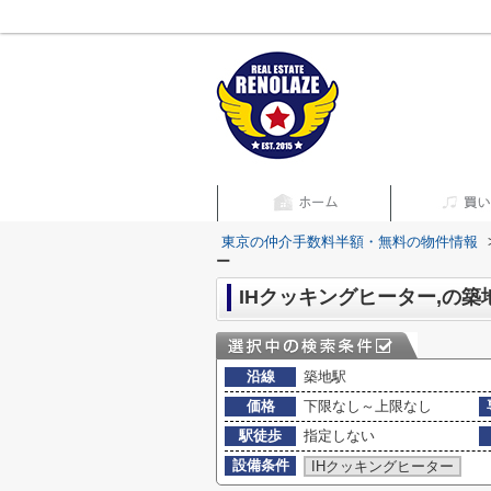
東京の仲介手数料半額・無料の物件情報
ー
IHクッキングヒーター,の
沿線
築地駅
価格
下限なし～上限なし
駅徒歩
指定しない
設備条件
IHクッキングヒーター