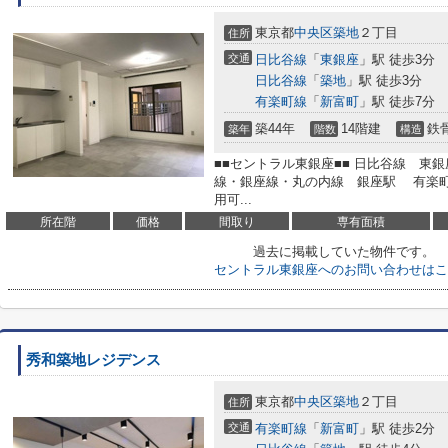
東京都
中央区
築地
２丁目
住所
交通
日比谷線
「
東銀座
」駅 徒歩3分
日比谷線
「
築地
」駅 徒歩3分
有楽町線
「
新富町
」駅 徒歩7分
築44年
14階建
鉄
築年
階数
構造
■■セントラル東銀座■■ 日比谷線 
線・銀座線・丸の内線 銀座駅 有楽
用可...
所在階
価格
間取り
専有面積
過去に掲載していた物件です。
セントラル東銀座へのお問い合わせはこ
秀和築地レジデンス
東京都
中央区
築地
２丁目
住所
交通
有楽町線
「
新富町
」駅 徒歩2分