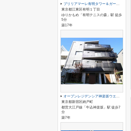
ブリリアマーレ有明タワー＆ガーデン
東京都江東区有明１丁目
ゆりかもめ「有明テニスの森」駅 徒歩
5分
築17年
オープンレジデンシア神楽坂ウエスト・テラス
東京都新宿区納戸町
都営大江戸線「牛込神楽坂」駅 徒歩7
分
築7年