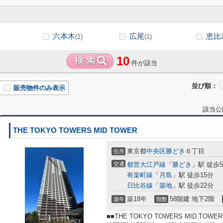
六本木
広尾
恵比
(1)
(1)
10
件が該当
並び順：
販売物件のみ表示
該当公
THE TOKYO TOWERS MID TOWER
東京都
中央区
勝どき
６丁目
住所
交通
都営大江戸線
「
勝どき
」駅 徒歩
有楽町線
「
月島
」駅 徒歩15分
日比谷線
「
築地
」駅 徒歩22分
築18年
58階建 地下2階
築年
階数
■■THE TOKYO TOWERS MID T