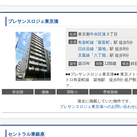
プレサンスロジェ東京湊
東京都
中央区
湊
３丁目
住所
交通
有楽町線
「
新富町
」駅 徒歩5分
日比谷線
「
築地
」駅 徒歩8分
京葉線
「
八丁堀
」駅 徒歩9分
築15年
12階建
鉄
築年
階数
構造
■■プレサンスロジェ東京湊■■ 東京メ
トロ有楽町線 築地駅 徒歩8分 総戸数33
ァ...
所在階
価格
間取り
専有面積
過去に掲載していた物件です。
プレサンスロジェ東京湊へのお問い合わせ
セントラル東銀座