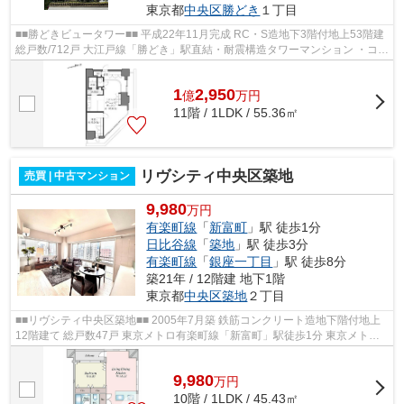
東京都
中央区
勝どき
１丁目
■■勝どきビュータワー■■ 平成22年11月完成 RC・S造地下3階付地上53階建
総戸数/712戸 大江戸線「勝どき」駅直結・耐震構造タワーマンション ・コン
シェルジュサービス＆24時間有人...
1
2,950
億
万
円
11階 / 1LDK / 55.36㎡
リヴシティ中央区築地
売買 | 中古マンション
9,980
万円
有楽町線
「
新富町
」駅 徒歩1分
日比谷線
「
築地
」駅 徒歩3分
有楽町線
「
銀座一丁目
」駅 徒歩8分
築21年 / 12階建 地下1階
東京都
中央区
築地
２丁目
■■リヴシティ中央区築地■■ 2005年7月築 鉄筋コンクリート造地下階付地上
12階建て 総戸数47戸 東京メトロ有楽町線「新富町」駅徒歩1分 東京メトロ
日比谷線「築地」駅徒歩3分 東京メト...
9,980
万
円
10階 / 1LDK / 45.43㎡