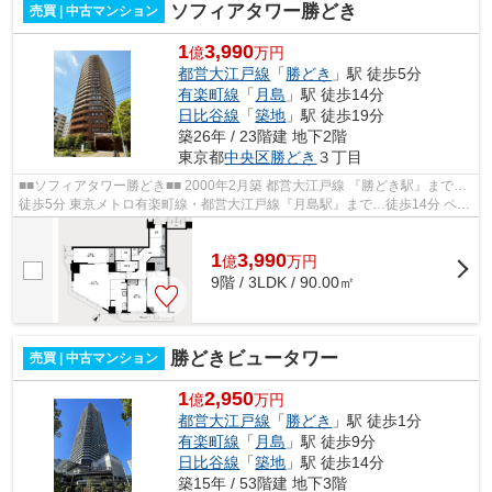
ソフィアタワー勝どき
売買 | 中古マンション
1
3,990
億
万円
都営大江戸線
「
勝どき
」駅 徒歩5分
有楽町線
「
月島
」駅 徒歩14分
日比谷線
「
築地
」駅 徒歩19分
築26年 / 23階建 地下2階
東京都
中央区
勝どき
３丁目
■■ソフィアタワー勝どき■■ 2000年2月築 都営大江戸線 『勝どき駅』まで…
徒歩5分 東京メトロ有楽町線・都営大江戸線『月島駅』まで…徒歩14分 ペッ
ト飼育／犬・猫1匹まで飼育可（細則...
1
3,990
億
万
円
9階 / 3LDK / 90.00㎡
勝どきビュータワー
売買 | 中古マンション
1
2,950
億
万円
都営大江戸線
「
勝どき
」駅 徒歩1分
有楽町線
「
月島
」駅 徒歩9分
日比谷線
「
築地
」駅 徒歩14分
築15年 / 53階建 地下3階