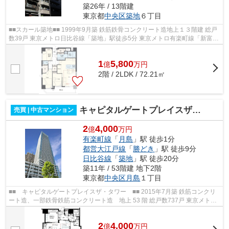
築26年 / 13階建
東京都
中央区
築地
６丁目
■■スカール築地■■ 1999年9月築 鉄筋鉄骨コンクリート造地上１３階建 総戸
数39戸 東京メトロ日比谷線「築地」駅徒歩5分 東京メトロ有楽町線「新富
町」駅徒歩10分 東京メトロ日比谷線...
1
5,800
億
万
円
2階 / 2LDK / 72.21㎡
キャピタルゲートプレイスザタワー
売買 | 中古マンション
2
4,000
億
万円
有楽町線
「
月島
」駅 徒歩1分
都営大江戸線
「
勝どき
」駅 徒歩9分
日比谷線
「
築地
」駅 徒歩20分
築11年 / 53階建 地下2階
東京都
中央区
月島
１丁目
■■ キャピタルゲートプレイスザ・タワー ■■ 2015年7月築 鉄筋コンクリ
ート造、一部鉄骨鉄筋コンクリート造 地上 53 階 総戸数737戸 東京メトロ
有楽町線「月島」駅徒歩1分 都営大...
2
4,000
億
万
円