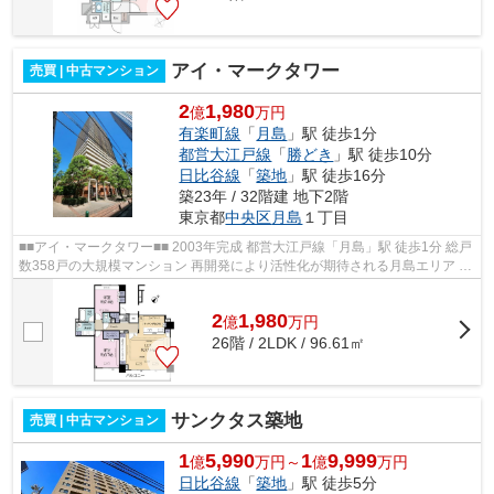
アイ・マークタワー
売買 | 中古マンション
2
1,980
億
万円
有楽町線
「
月島
」駅 徒歩1分
都営大江戸線
「
勝どき
」駅 徒歩10分
日比谷線
「
築地
」駅 徒歩16分
築23年 / 32階建 地下2階
東京都
中央区
月島
１丁目
■■アイ・マークタワー■■ 2003年完成 都営大江戸線「月島」駅 徒歩1分 総戸
数358戸の大規模マンション 再開発により活性化が期待される月島エリア 大
理石を基調とした高級感あるロビ...
2
1,980
億
万
円
26階 / 2LDK / 96.61㎡
サンクタス築地
売買 | 中古マンション
1
5,990
1
9,999
億
万円～
億
万円
日比谷線
「
築地
」駅 徒歩5分