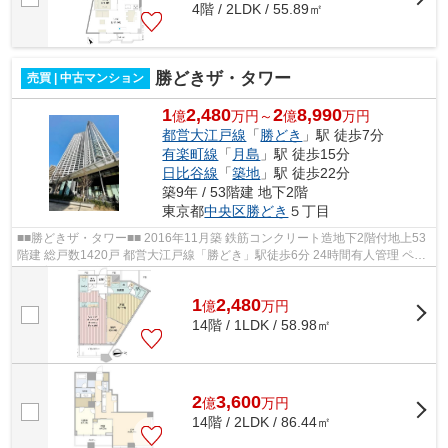
4階 / 2LDK / 55.89㎡
勝どきザ・タワー
売買 | 中古マンション
1
2,480
2
8,990
億
万円～
億
万円
都営大江戸線
「
勝どき
」駅 徒歩7分
有楽町線
「
月島
」駅 徒歩15分
日比谷線
「
築地
」駅 徒歩22分
築9年 / 53階建 地下2階
東京都
中央区
勝どき
５丁目
■■勝どきザ・タワー■■ 2016年11月築 鉄筋コンクリート造地下2階付地上53
階建 総戸数1420戸 都営大江戸線「勝どき」駅徒歩6分 24時間有人管理 ペッ
ト飼育可 ◆◆充実の共有施設（一...
1
2,480
億
万
円
14階 / 1LDK / 58.98㎡
2
3,600
億
万
円
14階 / 2LDK / 86.44㎡