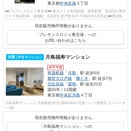
東京都
中央区
湊
３丁目
■■プレサンスロジェ東京湊■■ 東京メトロ有楽町線 新富町駅 徒歩5分 東京
メトロ有楽町線 築地駅 徒歩8分 総戸数33戸 平成23年8月完成 ■■周辺情報
■■ ファミリーマート どらっぐばば...
現在販売物件情報がありません。
「プレサンスロジェ東京湊」への
お問い合わせはこちら
月島福寿マンション
売買 | 中古マンション
仲手半額
有楽町線
「
月島
」駅 徒歩5分
都営大江戸線
「
勝どき
」駅 徒歩7分
日比谷線
「
築地
」駅 徒歩21分
築55年 / 11階建
東京都
中央区
月島
４丁目
月島福寿マンション 月島駅徒歩5分 昭和46年1月築 ペット飼育可 エレベータ
ー3基
現在販売物件情報がありません。
「月島福寿マンション」への