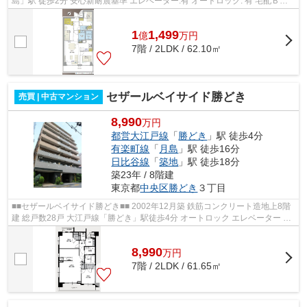
島」駅 徒歩2分 安心新耐震基準 エレベーター:有 オートロック: 有 宅配ＢＯ
Ｘ:有
1
1,499
億
万
円
7階 / 2LDK / 62.10㎡
セザールベイサイド勝どき
売買 | 中古マンション
8,990
万円
都営大江戸線
「
勝どき
」駅 徒歩4分
有楽町線
「
月島
」駅 徒歩16分
日比谷線
「
築地
」駅 徒歩18分
築23年 / 8階建
東京都
中央区
勝どき
３丁目
■■セザールベイサイド勝どき■■ 2002年12月築 鉄筋コンクリート造地上8階
建 総戸数28戸 大江戸線「勝どき」駅徒歩4分 オートロック エレベーター ペ
ット飼育可能
8,990
万
円
7階 / 2LDK / 61.65㎡