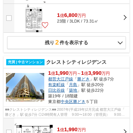
1
6,800
億
万
円
23階 / 3LDK / 73.31㎡
2
残り
件を表示する
クレストシティレジデンス
売買 | 中古マンション
1
1,990
1
3,990
億
万円～
億
万円
都営大江戸線
「
勝どき
」駅 徒歩7分
有楽町線
「
月島
」駅 徒歩20分
日比谷線
「
築地
」駅 徒歩22分
築19年 / 18階建
東京都
中央区
勝どき
５丁目
■■クレストシティレジデンス■■ 2007年(平成19年)2⽉完成 都営⼤江⼾線「
勝どき 」駅 徒歩7分 ◎24時間有⼈管理 9:00〜18:00（管理員） 9:00〜
20:00（コンシェルジュ） 24時間...
1
1,990
億
万
円