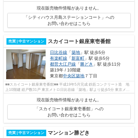
能 再開発の進む注目エリアです♪ ...
現在販売物件情報がありません。
「シティハウス月島ステーションコート」への
お問い合わせはこちら
スカイコート銀座東壱番館
売買 | 中古マンション
日比谷線
「
築地
」駅 徒歩5分
有楽町線
「
新富町
」駅 徒歩5分
都営大江戸線
「
勝どき
」駅 徒歩11分
築19年 / 10階建
東京都
中央区
築地
７丁目
■■スカイコート銀座東壱番館■■ 平成19年5月完成 鉄筋コンクリート造 地
上10階建 総戸数31戸 東京メトロ日比谷線「築地」駅より徒歩5分 東京メト
ロ有楽町線「新富町」駅より徒歩5分 ...
現在販売物件情報がありません。
「スカイコート銀座東壱番館」への
お問い合わせはこちら
マンション勝どき
売買 | 中古マンション