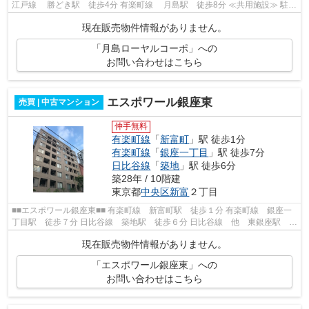
江戸線 勝どき駅 徒歩4分 有楽町線 月島駅 徒歩8分 ≪共用施設≫ 駐輪
場・駐車場・バイク置場 エレベ...
現在販売物件情報がありません。
「月島ローヤルコーポ」への
お問い合わせはこちら
エスポワール銀座東
売買 | 中古マンション
仲手無料
有楽町線
「
新富町
」駅 徒歩1分
有楽町線
「
銀座一丁目
」駅 徒歩7分
日比谷線
「
築地
」駅 徒歩6分
築28年 / 10階建
東京都
中央区
新富
２丁目
■■エスポワール銀座東■■ 有楽町線 新富町駅 徒歩１分 有楽町線 銀座一
丁目駅 徒歩７分 日比谷線 築地駅 徒歩６分 日比谷線 他 東銀座駅 徒
歩８分 京葉線 他 八丁堀駅 徒...
現在販売物件情報がありません。
「エスポワール銀座東」への
お問い合わせはこちら