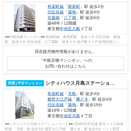
有楽町線
「
新富町
」駅 徒歩2分
日比谷線
「
築地
」駅 徒歩4分
京葉線
「
八丁堀
」駅 徒歩6分
築48年 / 12階建
東京都
中央区
入船
３丁目
■■中銀京橋マンシオン■■ 有楽町線 新富町駅 徒歩２分 日比谷線 築地
駅 徒歩４分 日比谷線 八丁堀駅 徒歩５分 総戸数４２戸 鉄骨鉄筋コンク
リート造１２階建 １９７８年１月完...
現在販売物件情報がありません。
「中銀京橋マンシオン」への
お問い合わせはこちら
シティハウス月島ステーションコート
売買 | 中古マンション
有楽町線
「
月島
」駅 徒歩3分
都営大江戸線
「
勝どき
」駅 徒歩4分
日比谷線
「
築地
」駅 徒歩19分
築18年 / 12階建
東京都
中央区
月島
４丁目
■■シティハウス月島ステーションコート■■ 2008年8月完成 東京メトロ有楽
町線 「月島」駅 徒歩3分 都営大江戸線 「勝どき」駅 徒歩4分 ペット飼育可