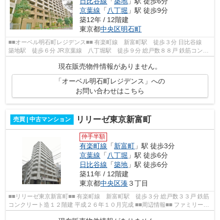
日比谷線
「
築地
」駅 徒歩6分
京葉線
「
八丁堀
」駅 徒歩9分
築12年 / 12階建
東京都
中央区
明石町
■■オーベル明石町レジデンス■■ 有楽町線 新富町駅 徒歩３分 日比谷線
築地駅 徒歩６分 JR京葉線 八丁堀駅 徒歩９分 総戸数８８戸 鉄筋コンク
リート造１２階建 平成２６年２月...
現在販売物件情報がありません。
「オーベル明石町レジデンス」への
お問い合わせはこちら
リリーゼ東京新富町
売買 | 中古マンション
仲手半額
有楽町線
「
新富町
」駅 徒歩3分
京葉線
「
八丁堀
」駅 徒歩6分
日比谷線
「
築地
」駅 徒歩6分
築11年 / 12階建
東京都
中央区
湊
３丁目
■■リリーゼ東京新富町■■ 有楽町線 新富町駅 徒歩３分 総戸数３３戸 鉄筋
コンクリート造１２階建 平成２６年１０月完成 ■■周辺情報■■ ファミリーマ
ート入船三丁目店 セブン-イレ...