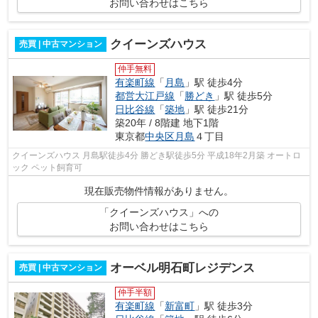
お問い合わせはこちら
クイーンズハウス
売買 | 中古マンション
仲手無料
有楽町線
「
月島
」駅 徒歩4分
都営大江戸線
「
勝どき
」駅 徒歩5分
日比谷線
「
築地
」駅 徒歩21分
築20年 / 8階建 地下1階
東京都
中央区
月島
４丁目
クイーンズハウス 月島駅徒歩4分 勝どき駅徒歩5分 平成18年2月築 オートロ
ック ペット飼育可
現在販売物件情報がありません。
「クイーンズハウス」への
お問い合わせはこちら
オーベル明石町レジデンス
売買 | 中古マンション
仲手半額
有楽町線
「
新富町
」駅 徒歩3分