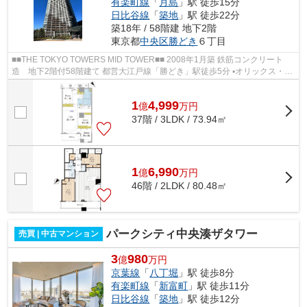
有楽町線
「
月島
」駅 徒歩15分
日比谷線
「
築地
」駅 徒歩22分
築18年 / 58階建 地下2階
東京都
中央区
勝どき
６丁目
■■THE TOKYO TOWERS MID TOWER■■ 2008年1月築 鉄筋コンクリート
造 地下2階付58階建て 都営大江戸線「勝どき」駅徒歩5分 ▪オリックス・住
商・東急不動産旧分譲×前田建設・大成建...
1
4,999
億
万
円
37階 / 3LDK / 73.94㎡
1
6,990
億
万
円
46階 / 2LDK / 80.48㎡
パークシティ中央湊ザタワー
売買 | 中古マンション
3
980
億
万円
京葉線
「
八丁堀
」駅 徒歩8分
有楽町線
「
新富町
」駅 徒歩11分
日比谷線
「
築地
」駅 徒歩12分