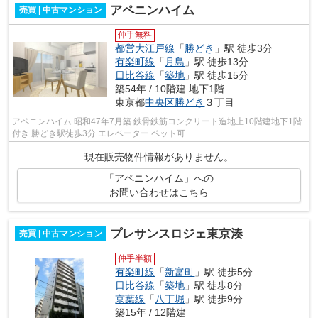
アペニンハイム
売買 | 中古マンション
仲手無料
都営大江戸線
「
勝どき
」駅 徒歩3分
有楽町線
「
月島
」駅 徒歩13分
日比谷線
「
築地
」駅 徒歩15分
築54年 / 10階建 地下1階
東京都
中央区
勝どき
３丁目
アペニンハイム 昭和47年7月築 鉄骨鉄筋コンクリート造地上10階建地下1階
付き 勝どき駅徒歩3分 エレベーター ペット可
現在販売物件情報がありません。
「アペニンハイム」への
お問い合わせはこちら
プレサンスロジェ東京湊
売買 | 中古マンション
仲手半額
有楽町線
「
新富町
」駅 徒歩5分
日比谷線
「
築地
」駅 徒歩8分
京葉線
「
八丁堀
」駅 徒歩9分
築15年 / 12階建