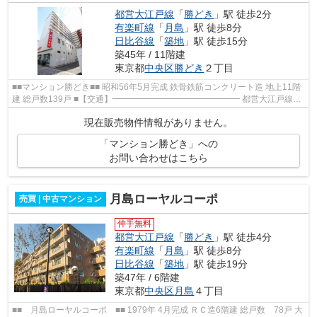
都営大江戸線
「
勝どき
」駅 徒歩2分
有楽町線
「
月島
」駅 徒歩8分
日比谷線
「
築地
」駅 徒歩15分
築45年 / 11階建
東京都
中央区
勝どき
２丁目
■■マンション勝どき■■ 昭和56年5月完成 鉄骨鉄筋コンクリート造 地上11階
建 総戸数139戸 ■【交通】━━━━━━━━━━━━━━━ 都営大江戸線
勝どき駅 徒歩2分 都営大江戸線 月島駅 徒歩8分...
現在販売物件情報がありません。
「マンション勝どき」への
お問い合わせはこちら
月島ローヤルコーポ
売買 | 中古マンション
仲手無料
都営大江戸線
「
勝どき
」駅 徒歩4分
有楽町線
「
月島
」駅 徒歩8分
日比谷線
「
築地
」駅 徒歩19分
築47年 / 6階建
東京都
中央区
月島
４丁目
■■ 月島ローヤルコーポ ■■ 1979年 4月完成 ＲＣ造6階建 総戸数 78戸 大