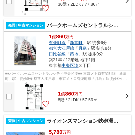
30階 / 2LDK / 77.86㎡
パークホームズセントラルシティ中央区湊
売買 | 中古マンション
1
860
億
万円
有楽町線
「
新富町
」駅 徒歩6分
都営大江戸線
「
月島
」駅 徒歩8分
日比谷線
「
築地
」駅 徒歩9分
築21年 / 12階建 地下1階
東京都
中央区
湊
３丁目
■■パークホームズセントラルシティ中央区湊■■ 東京メトロ有楽町線「新富
町」駅 徒歩6分 都営大江戸線・東京メトロ有楽町線「月島」駅徒歩8分 東
京メトロ日比谷線「築地」駅徒歩9分 ...
1
860
億
万
円
8階 / 2LDK / 57.56㎡
ライオンズマンション鉄砲洲第二
売買 | 中古マンション
5,780
万円