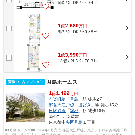
5階 / 3LDK / 64.94㎡
1
2,680
億
万
円
9階 / 2LDK / 60.38㎡
1
3,990
億
万
円
18階 / 2LDK / 70.31㎡
月島ホームズ
売買 | 中古マンション
1
1,499
億
万円
有楽町線
「
月島
」駅 徒歩2分
都営大江戸線
「
勝どき
」駅 徒歩15分
日比谷線
「
築地
」駅 徒歩16分
築42年 / 13階建
東京都
中央区
月島
１丁目
■■月島ホームズ■■ 1984年8月完成 都営大江戸線、東京メトロ有楽町線「月