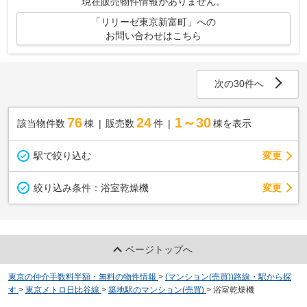
現在販売物件情報がありません。
「リリーゼ東京新富町」への
お問い合わせはこちら
次の30件へ
76
24
1～30
該当物件数
棟
販売数
件
棟を表示
駅で絞り込む
変更
変更
絞り込み条件：
浴室乾燥機
ページトップへ
東京の仲介手数料半額・無料の物件情報
>
(マンション(売買))路線・駅から探
す
>
東京メトロ日比谷線
>
築地駅のマンション(売買)
>
浴室乾燥機