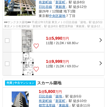
有楽町線
「
新富町
」駅 徒歩8分
日比谷線
「
東銀座
」駅 徒歩12分
築26年 / 12階建 地下1階
東京都
中央区
築地
７丁目
■■サンクタス築地■■ 平成12年3月築 東京メトロ日比谷線「築地」駅 徒歩5分
東京メトロ有楽町線「新富町」駅 徒歩8分 都営浅草線「東銀座」駅 徒歩12分
【ペット飼育】可（体長50 c...
1
5,990
億
万
円
11階 / 2LDK / 68.80㎡
1
9,999
億
万
円
12階 / 2LDK / 69.03㎡
スカール築地
売買 | 中古マンション
1
5,800
億
万円
日比谷線
「
築地
」駅 徒歩5分
有楽町線
「
新富町
」駅 徒歩10分
都営浅草線
「
東銀座
」駅 徒歩11分