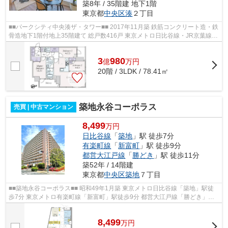
築8年 / 35階建 地下1階
東京都
中央区
湊
２丁目
■■パークシティ中央湊ザ・タワー■■ 2017年11月築 鉄筋コンクリート造・鉄
骨造地下1階付地上35階建て 総戸数416戸 東京メトロ日比谷線・JR京葉線
「八丁堀」駅徒歩8分 オートロック ...
3
980
億
万
円
20階 / 3LDK / 78.41㎡
築地永谷コーポラス
売買 | 中古マンション
8,499
万円
日比谷線
「
築地
」駅 徒歩7分
有楽町線
「
新富町
」駅 徒歩9分
都営大江戸線
「
勝どき
」駅 徒歩11分
築52年 / 14階建
東京都
中央区
築地
７丁目
■■築地永谷コーポラス■■ 昭和49年1月築 東京メトロ日比谷線「築地」駅徒
歩7分 東京メトロ有楽町線「新富町」駅徒歩9分 都営大江戸線「勝どき」駅
徒歩11分 東京メトロ日比谷線、都営...
8,499
万
円