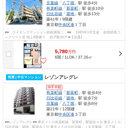
京葉線
「
八丁堀
」駅 徒歩4分
有楽町線
「
新富町
」駅 徒歩10分
日比谷線
「
築地
」駅 徒歩13分
築41年 / 9階建
東京都
中央区
湊
１丁目
■■ ライオンズマンション鉄砲洲第二 ■■ 1985年3月完成 鉄骨鉄筋コ
ンクリート造 地上9階建て 総戸数36戸 ■【交通】
━━━━━━━━━━━━━━━ 東京メトロ日比谷線・JR京葉線【八丁...
5,780
万
円
6階 / 1LDK / 37.26㎡
レゾンアレグレ
売買 | 中古マンション
仲手半額
有楽町線
「
新富町
」駅 徒歩4分
日比谷線
「
築地
」駅 徒歩7分
京葉線
「
八丁堀
」駅 徒歩8分
築21年 / 12階建
東京都
中央区
湊
３丁目
■■レゾンアレグレ■■ 東京メトロ有楽町線「新富町」駅徒歩４分 東京メトロ
日比谷線「築地」駅徒歩７分 東京メトロ日比谷線・ＪＲ京葉線「八丁堀」駅