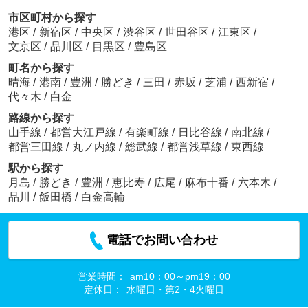
市区町村から探す
港区
/
新宿区
/
中央区
/
渋谷区
/
世田谷区
/
江東区
/
文京区
/
品川区
/
目黒区
/
豊島区
町名から探す
晴海
/
港南
/
豊洲
/
勝どき
/
三田
/
赤坂
/
芝浦
/
西新宿
/
代々木
/
白金
路線から探す
山手線
/
都営大江戸線
/
有楽町線
/
日比谷線
/
南北線
/
都営三田線
/
丸ノ内線
/
総武線
/
都営浅草線
/
東西線
駅から探す
月島
/
勝どき
/
豊洲
/
恵比寿
/
広尾
/
麻布十番
/
六本木
/
品川
/
飯田橋
/
白金高輪
電話でお問い合わせ
営業時間：
am10：00～pm19：00
定休日：
水曜日・第2・4火曜日