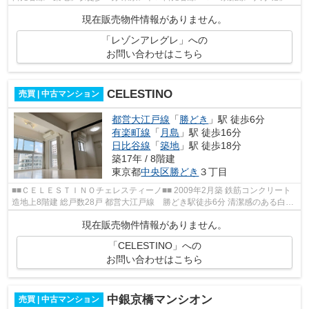
徒歩８分 東京メトロ有楽町線・都営...
現在販売物件情報がありません。
「レゾンアレグレ」への
お問い合わせはこちら
CELESTINO
売買 | 中古マンション
都営大江戸線
「
勝どき
」駅 徒歩6分
有楽町線
「
月島
」駅 徒歩16分
日比谷線
「
築地
」駅 徒歩18分
築17年 / 8階建
東京都
中央区
勝どき
３丁目
■■ＣＥＬＥＳＴＩＮＯチェレスティーノ■■ 2009年2月築 鉄筋コンクリート
造地上8階建 総戸数28戸 都営大江戸線 勝どき駅徒歩6分 清潔感のある白を
基調とし、すっきりとした外観デザ...
現在販売物件情報がありません。
「CELESTINO」への
お問い合わせはこちら
中銀京橋マンシオン
売買 | 中古マンション