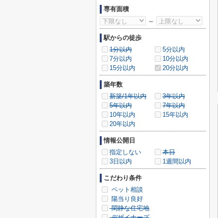
専有面積
～
駅からの徒歩
1分以内
5分以内
7分以内
10分以内
15分以内
20分以内
築年数
新築/1年以内
3年以内
5年以内
7年以内
10年以内
15年以内
20年以内
情報公開日
指定しない
本日
3日以内
1週間以内
こだわり条件
ペット相談
陽当り良好
閑静な住宅地
デザイナーズ