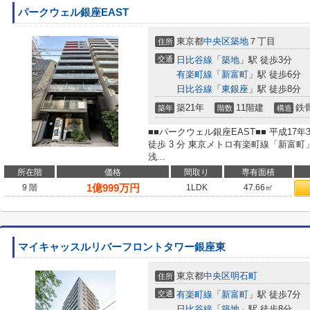
パークウェル銀座EAST
東京都
中央区
築地
７丁目
住所
交通
日比谷線
「
築地
」駅 徒歩3分
有楽町線
「
新富町
」駅 徒歩6分
日比谷線
「
東銀座
」駅 徒歩8分
築21年
11階建
鉄
築年
階数
構造
■■パークウェル銀座EAST■■ 平成1
徒歩 3 分 東京メトロ有楽町線「新富町
浅...
所在階
価格
間取り
専有面積
1
億
999
万円
9 階
1LDK
47.66㎡
マイキャッスルリバーフロントタワー銀座東
東京都
中央区
明石町
住所
交通
有楽町線
「
新富町
」駅 徒歩7分
日比谷線
「
築地
」駅 徒歩8分