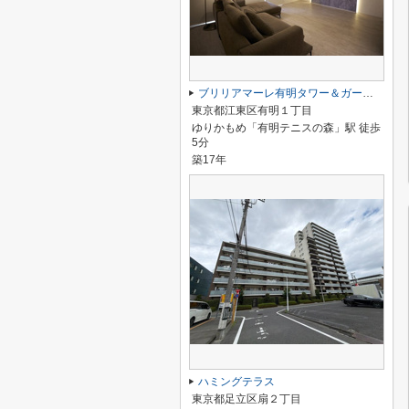
ブリリアマーレ有明タワー＆ガーデン
東京都江東区有明１丁目
ゆりかもめ「有明テニスの森」駅 徒歩
5分
築17年
ハミングテラス
東京都足立区扇２丁目