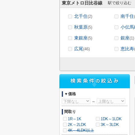
東京メトロ日比谷線
駅で絞り込む
北千住
南千住
(2)
秋葉原
小伝馬
(5)
東銀座
銀座
(5)
(1)
広尾
恵比寿
(46)
▼価格
～
間取り
1R～1K
1DK～1LDK
2K～2LDK
3K～3LDK
4K～4LDK以上