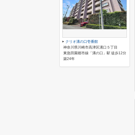
クリオ溝の口壱番館
神奈川県川崎市高津区溝口５丁目
東急田園都市線「溝の口」駅 徒歩12分
築24年