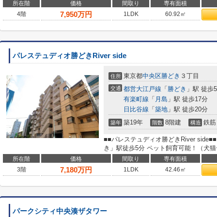
所在階
価格
間取り
専有面積
7,950
万円
4階
1LDK
60.92㎡
パレステュディオ勝どきRiver side
東京都
中央区
勝どき
３丁目
住所
交通
都営大江戸線
「
勝どき
」駅 徒歩
有楽町線
「
月島
」駅 徒歩17分
日比谷線
「
築地
」駅 徒歩20分
築19年
8階建
鉄筋
築年
階数
構造
■■パレステュディオ勝どきRiver side
き」駅徒歩5分 ペット飼育可能！（犬猫
所在階
価格
間取り
専有面積
7,180
万円
3階
1LDK
42.46㎡
パークシティ中央湊ザタワー