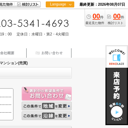
Language
最終更新：2026年08月07日
00
00
日本語
件
件
中文
最近見た物件
検討リスト
m19：00 定休日：水曜日・第2・4火曜日
マンション(売買)