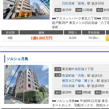
日比谷線
「
築地
」駅 徒歩10分
築15年
11階建
鉄
築年
階数
構造
■■アスコットパーク東京八丁堀■■ 201
総戸数29戸 東京メトロ日比谷線「八丁
富町...
所在階
価格
間取り
専有面積
1
億
6,800
万円
6階
3LDK
74.39㎡
ソルシェ月島
東京都
中央区
佃
２丁目
住所
交通
有楽町線
「
月島
」駅 徒歩1分
都営大江戸線
「
勝どき
」駅 徒歩1
日比谷線
「
築地
」駅 徒歩19分
築28年
8階建
鉄骨
築年
階数
構造
■■ソルシェ月島■■ 平成9年11月築 
オートロック、宅配ボックス、防犯カメ