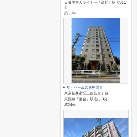
日暮里舎人ライナー「高野」駅 徒歩1
分
築11年
ザ・パームス東中野Ⅱ
東京都新宿区上落合２丁目
東西線「落合」駅 徒歩3分
築24年