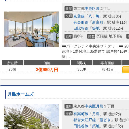
東京都
中央区
湊
２丁目
住所
交通
京葉線
「
八丁堀
」駅 徒歩8分
有楽町線
「
新富町
」駅 徒歩11分
日比谷線
「
築地
」駅 徒歩12分
築8年
35階建 地下1階
築年
階数
■■パークシティ中央湊ザ・タワー■■ 2
造地下1階付地上35階建て 総戸数416
堀」...
所在階
価格
間取り
専有面積
3
億
980
万円
20階
3LDK
78.41㎡
月島ホームズ
東京都
中央区
月島
１丁目
住所
交通
有楽町線
「
月島
」駅 徒歩2分
都営大江戸線
「
勝どき
」駅 徒歩1
日比谷線
「
築地
」駅 徒歩16分