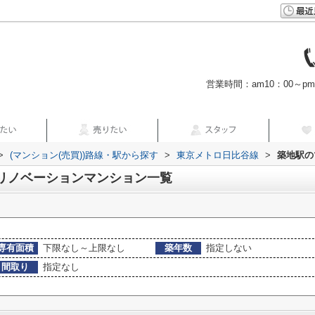
営業時間：am10：00～p
>
(マンション(売買))路線・駅から探す
>
東京メトロ日比谷線
>
築地駅の
のリノベーションマンション一覧
専有面積
下限なし～上限なし
築年数
指定しない
間取り
指定なし