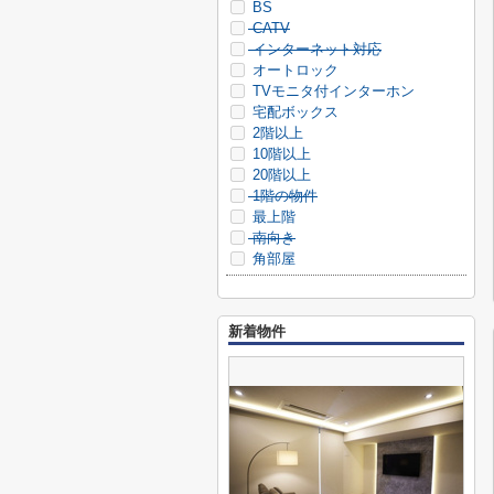
BS
CATV
インターネット対応
オートロック
TVモニタ付インターホン
宅配ボックス
2階以上
10階以上
20階以上
1階の物件
最上階
南向き
角部屋
新着物件