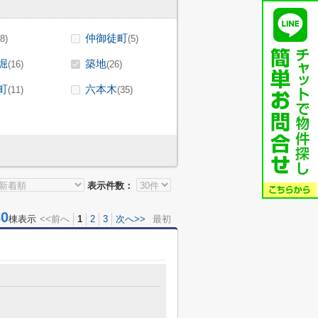
仲御徒町
(8)
(5)
堀
築地
(16)
(26)
町
六本木
(11)
(35)
表示件数：
0
棟表示
<<前へ
1
2
3
次へ>>
最初