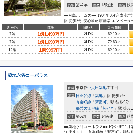
築42年
13階建
鉄
築年
階数
構造
■■月島ホームズ■■ 1984年8月完成
駅 徒歩2分 安心新耐震基準 エレベーター
所在階
価格
間取り
専有面積
1
億
1,499
万円
7階
2LDK
62.10㎡
1
億
1,699
万円
7階
3LDK
72.63㎡
1
億
999
万円
12階
2LDK
62.10㎡
築地永谷コーポラス
東京都
中央区
築地
７丁目
住所
交通
日比谷線
「
築地
」駅 徒歩7分
有楽町線
「
新富町
」駅 徒歩9分
都営大江戸線
「
勝どき
」駅 徒歩1
築52年
14階建
鉄
築年
階数
構造
■■築地永谷コーポラス■■ 昭和49年1
分 東京メトロ有楽町線「新富町」駅徒歩