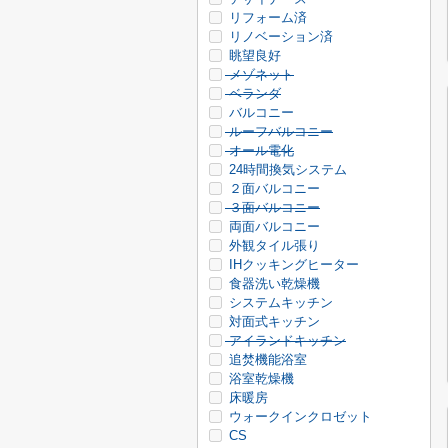
リフォーム済
リノベーション済
眺望良好
メゾネット
ベランダ
バルコニー
ルーフバルコニー
オール電化
24時間換気システム
２面バルコニー
３面バルコニー
両面バルコニー
外観タイル張り
IHクッキングヒーター
食器洗い乾燥機
システムキッチン
対面式キッチン
アイランドキッチン
追焚機能浴室
浴室乾燥機
床暖房
ウォークインクロゼット
CS