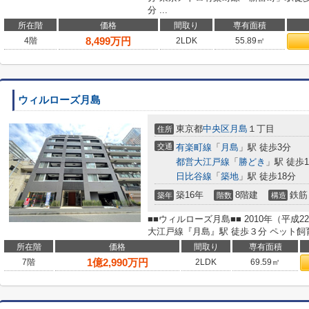
分 ...
所在階
価格
間取り
専有面積
8,499
万円
4階
2LDK
55.89㎡
ウィルローズ月島
東京都
中央区
月島
１丁目
住所
交通
有楽町線
「
月島
」駅 徒歩3分
都営大江戸線
「
勝どき
」駅 徒歩1
日比谷線
「
築地
」駅 徒歩18分
築16年
8階建
鉄筋
築年
階数
構造
■■ウィルローズ月島■■ 2010年（平成
大江戸線『月島』駅 徒歩３分 ペット飼育
所在階
価格
間取り
専有面積
1
億
2,990
万円
7階
2LDK
69.59㎡