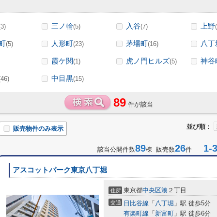
三ノ輪
入谷
上野
(3)
(5)
(7)
町
人形町
茅場町
八丁
(5)
(23)
(16)
霞ケ関
虎ノ門ヒルズ
神谷
(1)
(5)
中目黒
(46)
(15)
89
件が該当
並び順：
販売物件のみ表示
89
26
1-3
該当公開件数
棟 販売数
件
アスコットパーク東京八丁堀
東京都
中央区
湊
２丁目
住所
交通
日比谷線
「
八丁堀
」駅 徒歩5分
有楽町線
「
新富町
」駅 徒歩6分