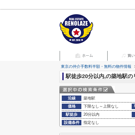
東京の仲介手数料半額・無料の物件情報
駅徒歩20分以内,の築地駅
沿線
築地駅
価格
下限なし～上限なし
駅徒歩
20分以内
設備条件
指定なし