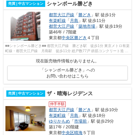
シャンボール勝どき
売買 | 中古マンション
都営大江戸線
「
勝どき
」駅 徒歩1分
有楽町線
「
月島
」駅 徒歩11分
都営大江戸線
「
築地市場
」駅 徒歩19分
築46年 / 7階建
東京都
中央区
勝どき
４丁目
■■シャンボール勝どき■■ 都営大江戸線 勝どき駅 徒歩1分 東京メトロ有楽
町線・都営大江戸線 月島駅 徒歩11分 総戸数77戸 鉄筋コンクリート造 昭
和55年4月完成 ≪周辺情報≫ ファ...
現在販売物件情報がありません。
「シャンボール勝どき」への
お問い合わせはこちら
ザ・晴海レジデンス
売買 | 中古マンション
仲手半額
都営大江戸線
「
勝どき
」駅 徒歩10分
有楽町線
「
月島
」駅 徒歩18分
ゆりかもめ
「
市場前
」駅 徒歩29分
築17年 / 20階建
東京都
中央区
晴海
５丁目