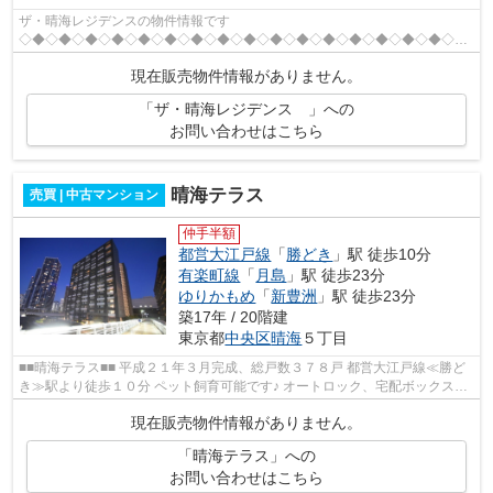
ザ・晴海レジデンスの物件情報です
◇◆◇◆◇◆◇◆◇◆◇◆◇◆◇◆◇◆◇◆◇◆◇◆◇◆◇◆◇◆◇◆◇◆
平成 21 年 3 月築 総戸数 438 戸 地上 20 階建 都営大江戸線「勝どき」駅 徒
現在販売物件情報がありません。
歩10分 《共用施設》 【1階...
「ザ・晴海レジデンス 」への
お問い合わせはこちら
晴海テラス
売買 | 中古マンション
仲手半額
都営大江戸線
「
勝どき
」駅 徒歩10分
有楽町線
「
月島
」駅 徒歩23分
ゆりかもめ
「
新豊洲
」駅 徒歩23分
築17年 / 20階建
東京都
中央区
晴海
５丁目
■■晴海テラス■■ 平成２１年３月完成、総戸数３７８戸 都営大江戸線≪勝ど
き≫駅より徒歩１０分 ペット飼育可能です♪ オートロック、宅配ボックス完
備 ２４時間ゴミ出し可能です！！...
現在販売物件情報がありません。
「晴海テラス」への
お問い合わせはこちら