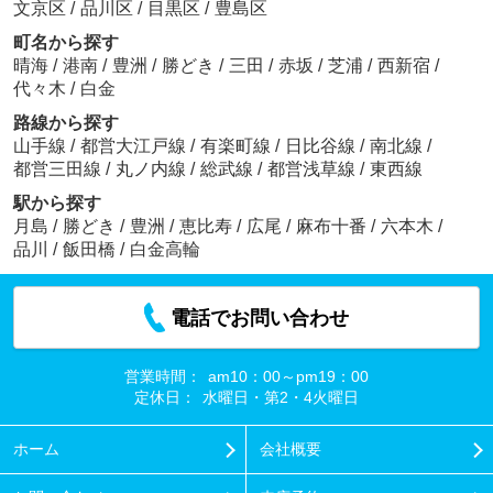
文京区
/
品川区
/
目黒区
/
豊島区
町名から探す
晴海
/
港南
/
豊洲
/
勝どき
/
三田
/
赤坂
/
芝浦
/
西新宿
/
代々木
/
白金
路線から探す
山手線
/
都営大江戸線
/
有楽町線
/
日比谷線
/
南北線
/
都営三田線
/
丸ノ内線
/
総武線
/
都営浅草線
/
東西線
駅から探す
月島
/
勝どき
/
豊洲
/
恵比寿
/
広尾
/
麻布十番
/
六本木
/
品川
/
飯田橋
/
白金高輪
電話でお問い合わせ
営業時間：
am10：00～pm19：00
定休日：
水曜日・第2・4火曜日
ホーム
会社概要