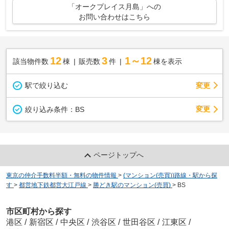
「オークプレイス月島」への
お問い合わせはこちら
12
3
1～12
該当物件数
棟
販売数
件
棟を表示
駅で絞り込む
変更
変更
絞り込み条件：
BS
ページトップへ
東京の仲介手数料半額・無料の物件情報
>
(マンション(売買))路線・駅から探
す
>
都営地下鉄都営大江戸線
>
勝どき駅のマンション(売買)
>
BS
市区町村から探す
港区
/
新宿区
/
中央区
/
渋谷区
/
世田谷区
/
江東区
/