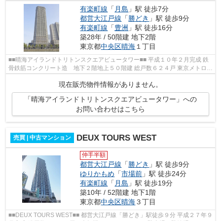
有楽町線
「
月島
」駅 徒歩7分
都営大江戸線
「
勝どき
」駅 徒歩9分
有楽町線
「
豊洲
」駅 徒歩16分
築28年 / 50階建 地下2階
東京都
中央区
晴海
１丁目
■■晴海アイランドトリトンスクエアビュータワー■■ 平成１０年２月完成 鉄
骨鉄筋コンクリート造 地下２階地上５０階建 総戸数６２４戸 東京メトロ有
楽町線・都営大江戸線「月島」駅...
現在販売物件情報がありません。
「晴海アイランドトリトンスクエアビュータワー」への
お問い合わせはこちら
DEUX TOURS WEST
売買 | 中古マンション
仲手半額
都営大江戸線
「
勝どき
」駅 徒歩9分
ゆりかもめ
「
市場前
」駅 徒歩24分
有楽町線
「
月島
」駅 徒歩19分
築10年 / 52階建 地下1階
東京都
中央区
晴海
３丁目
■■DEUX TOURS WEST■■ 都営大江戸線「勝どき」駅徒歩９分 平成２７年９