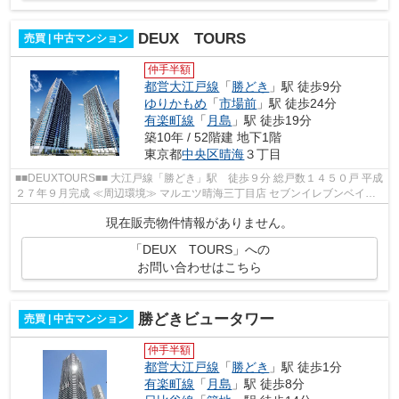
DEUX TOURS
売買 | 中古マンション
仲手半額
都営大江戸線
「
勝どき
」駅 徒歩9分
ゆりかもめ
「
市場前
」駅 徒歩24分
有楽町線
「
月島
」駅 徒歩19分
築10年 / 52階建 地下1階
東京都
中央区
晴海
３丁目
■■DEUXTOURS■■ 大江戸線「勝どき」駅 徒歩９分 総戸数１４５０戸 平成
２７年９月完成 ≪周辺環境≫ マルエツ晴海三丁目店 セブンイレブンベイシ
ティ晴海店 成城石井晴海トリトン...
現在販売物件情報がありません。
「DEUX TOURS」への
お問い合わせはこちら
勝どきビュータワー
売買 | 中古マンション
仲手半額
都営大江戸線
「
勝どき
」駅 徒歩1分
有楽町線
「
月島
」駅 徒歩8分