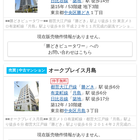
日比谷線
「
築地
」駅 徒歩14分
築15年 / 53階建 地下3階
東京都
中央区
勝どき
１丁目
■■勝どきビュータワー■■ 都営大江戸線『勝どき』駅より徒歩１分 東京メト
ロ有楽町線『月島』駅より徒歩８分 平成２２年１１月完成の築浅マンション
総戸数７１２戸・地上５３階の大...
現在販売物件情報がありません。
「勝どきビュータワー」への
お問い合わせはこちら
オークプレイス月島
売買 | 中古マンション
仲手無料
都営大江戸線
「
勝どき
」駅 徒歩6分
有楽町線
「
月島
」駅 徒歩6分
日比谷線
「
築地
」駅 徒歩17分
築12年 / 10階建
東京都
中央区
月島
３丁目
■■オークプレイス月島■■ 東京メトロ有楽町線・都営大江戸線『月島』駅よ
り徒歩６分 都営大江戸線『勝どき』駅より徒歩６分 ２０１４年２月完成の築
浅マンションです！！ 総戸数７７...
現在販売物件情報がありません。