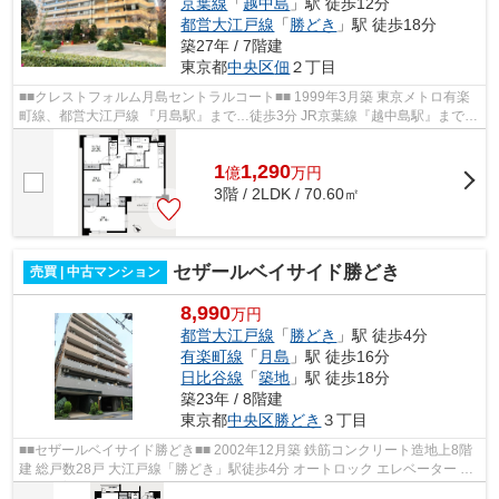
京葉線
「
越中島
」駅 徒歩12分
都営大江戸線
「
勝どき
」駅 徒歩18分
築27年 / 7階建
東京都
中央区
佃
２丁目
■■クレストフォルム月島セントラルコート■■ 1999年3月築 東京メトロ有楽
町線、都営大江戸線 『月島駅』まで…徒歩3分 JR京葉線『越中島駅』まで…
徒歩12分 ◆オートロック ◆エレベータ...
1
1,290
億
万
円
3階 / 2LDK / 70.60㎡
セザールベイサイド勝どき
売買 | 中古マンション
8,990
万円
都営大江戸線
「
勝どき
」駅 徒歩4分
有楽町線
「
月島
」駅 徒歩16分
日比谷線
「
築地
」駅 徒歩18分
築23年 / 8階建
東京都
中央区
勝どき
３丁目
■■セザールベイサイド勝どき■■ 2002年12月築 鉄筋コンクリート造地上8階
建 総戸数28戸 大江戸線「勝どき」駅徒歩4分 オートロック エレベーター ペ
ット飼育可能