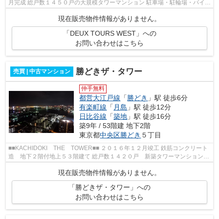
月完成 総戸数１４５０戸の大規模タワーマンション 駐車場・駐輪場・バイク
置き場完備 共用施設・セキュリテ...
現在販売物件情報がありません。
「DEUX TOURS WEST」への
お問い合わせはこちら
勝どきザ・タワー
売買 | 中古マンション
仲手無料
都営大江戸線
「
勝どき
」駅 徒歩6分
有楽町線
「
月島
」駅 徒歩12分
日比谷線
「
築地
」駅 徒歩16分
築9年 / 53階建 地下2階
東京都
中央区
勝どき
５丁目
■■KACHIDOKI THE TOWER■■ ２０１６年１２月竣工 鉄筋コンクリート
造 地下２階付地上５３階建て 総戸数１４２０戸 新築タワーマンション
■【交通】━━━━━━━━━━━━━━━ 都営...
現在販売物件情報がありません。
「勝どきザ・タワー」への
お問い合わせはこちら