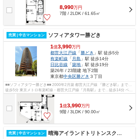
8,990
万
円
7階 / 2LDK / 61.65㎡
ソフィアタワー勝どき
売買 | 中古マンション
1
3,990
億
万円
都営大江戸線
「
勝どき
」駅 徒歩5分
有楽町線
「
月島
」駅 徒歩14分
日比谷線
「
築地
」駅 徒歩19分
築26年 / 23階建 地下2階
東京都
中央区
勝どき
３丁目
■■ソフィアタワー勝どき■■ 2000年2月築 都営大江戸線 『勝どき駅』まで…
徒歩5分 東京メトロ有楽町線・都営大江戸線『月島駅』まで…徒歩14分 ペッ
ト飼育／犬・猫1匹まで飼育可（細則...
1
3,990
億
万
円
9階 / 3LDK / 90.00㎡
晴海アイランドトリトンスクエアビュータワー
売買 | 中古マンション