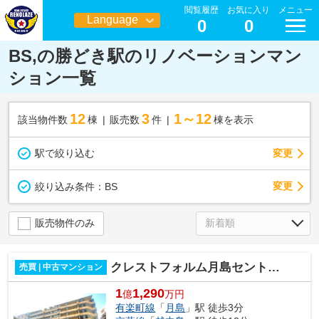
閲覧履歴
お気に入り
メニュー
Language
0
0
日本語
BS,の勝どき駅のリノベーションマン
ション一覧
12
3
1～12
該当物件数
棟
販売数
件
棟を表示
駅で絞り込む
変更
変更
絞り込み条件：
BS
販売物件のみ
クレストフォルム月島セントラルコート
売買 | 中古マンション
1
1,290
億
万円
有楽町線
「
月島
」駅 徒歩3分