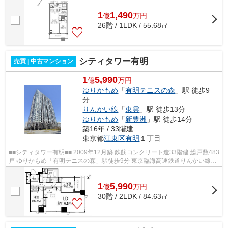
1
1,490
億
万
円
26階 / 1LDK / 55.68㎡
シティタワー有明
売買 | 中古マンション
1
5,990
億
万円
ゆりかもめ
「
有明テニスの森
」駅 徒歩9
分
りんかい線
「
東雲
」駅 徒歩13分
ゆりかもめ
「
新豊洲
」駅 徒歩14分
築16年 / 33階建
東京都
江東区
有明
１丁目
■■シティタワー有明■■ 2009年12月築 鉄筋コンクリート造33階建 総戸数483
戸 ゆりかもめ「有明テニスの森」駅徒歩9分 東京臨海高速鉄道りんかい線
「東雲」駅徒歩13分 24時間有人管理...
1
5,990
億
万
円
30階 / 2LDK / 84.63㎡