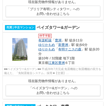
現在販売物件情報がありません。
「ブリリア有明シティタワー」への
お問い合わせはこちら
ベイズタワー&ガーデン
売買 | 中古マンション
仲手半額
有楽町線
「
豊洲
」駅 徒歩11分
ゆりかもめ
「
新豊洲
」駅 徒歩6分
ゆりかもめ
「
有明テニスの森
」駅 徒歩20
分
築10年 / 32階建 地下1階
東京都
江東区
豊洲
６丁目
■■ベイズタワー&ガーデン■■ 平成28年7月完成 免震機能と制震機能の双方を
備えた、「免制震複合システム」採用 ■【交通】
━━━━━━━━━━━━━━━ 東京メトロ有楽町線『豊洲』駅徒歩11分...
現在販売物件情報がありません。
「ベイズタワー&ガーデン」への
お問い合わせはこちら