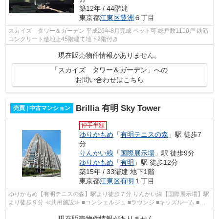
築12年 / 44階建
東京都
江東区
豊洲
６丁目
スカイズ タワー＆ガーデン 平成26年8月完成 ペット可 総戸数1110戸 鉄筋
コンクリート造地上45階建て地下2階付き
現在販売物件情報がありません。
「スカイズ タワー＆ガーデン」への
お問い合わせはこちら
Brillia 有明 Sky Tower
売買 | 中古マンション
仲手半額
ゆりかもめ
「
有明テニスの森
」駅 徒歩7
分
りんかい線
「
国際展示場
」駅 徒歩9分
ゆりかもめ
「
有明
」駅 徒歩12分
築15年 / 33階建 地下1階
東京都
江東区
有明
１丁目
ゆりかもめ【有明テニスの森】駅より徒歩７分 りんかい線【国際展示場】駅
より徒歩９分 ≪共用施設≫ ■コンシェルジュ ■ラウンジ ■キッズルーム ■プ
ライベートテラス ■プール・ジム ■オ...
現在販売物件情報がありません。