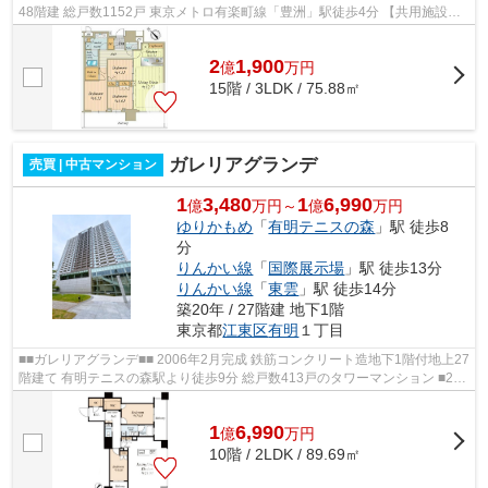
48階建 総戸数1152戸 東京メトロ有楽町線「豊洲」駅徒歩4分 【共用施設】
・ウエルカムホール ・ウエルカム...
2
1,900
億
万
円
15階 / 3LDK / 75.88㎡
ガレリアグランデ
売買 | 中古マンション
1
3,480
1
6,990
億
万円～
億
万円
ゆりかもめ
「
有明テニスの森
」駅 徒歩8
分
りんかい線
「
国際展示場
」駅 徒歩13分
りんかい線
「
東雲
」駅 徒歩14分
築20年 / 27階建 地下1階
東京都
江東区
有明
１丁目
■■ガレリアグランデ■■ 2006年2月完成 鉄筋コンクリート造地下1階付地上27
階建て 有明テニスの森駅より徒歩9分 総戸数413戸のタワーマンション ■24
時間有人管理 ■24時間遠隔管理シス...
1
6,990
億
万
円
10階 / 2LDK / 89.69㎡