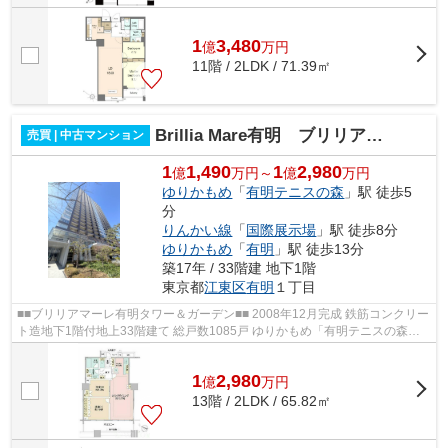
1
3,480
億
万
円
11階 / 2LDK / 71.39㎡
Brillia Mare有明 ブリリアマーレ有明
売買 | 中古マンション
1
1,490
1
2,980
億
万円～
億
万円
ゆりかもめ
「
有明テニスの森
」駅 徒歩5
分
りんかい線
「
国際展示場
」駅 徒歩8分
ゆりかもめ
「
有明
」駅 徒歩13分
築17年 / 33階建 地下1階
東京都
江東区
有明
１丁目
■■ブリリアマーレ有明タワー＆ガーデン■■ 2008年12月完成 鉄筋コンクリー
ト造地下1階付地上33階建て 総戸数1085戸 ゆりかもめ「有明テニスの森」
駅徒歩5分 りんかい線「国際展示場」...
1
2,980
億
万
円
13階 / 2LDK / 65.82㎡