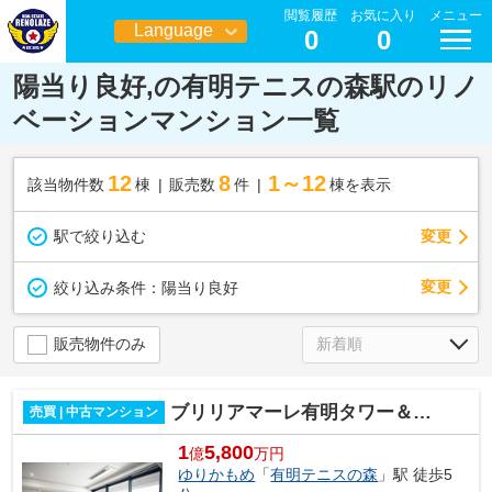
閲覧履歴
お気に入り
メニュー
Language
0
0
日本語
陽当り良好,の有明テニスの森駅のリノ
ベーションマンション一覧
12
8
1～12
該当物件数
棟
販売数
件
棟を表示
駅で絞り込む
変更
変更
絞り込み条件：
陽当り良好
販売物件のみ
ブリリアマーレ有明タワー＆ガーデン
売買 | 中古マンション
1
5,800
億
万円
ゆりかもめ
「
有明テニスの森
」駅 徒歩5