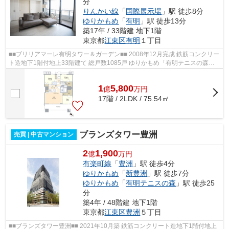
分
りんかい線
「
国際展示場
」駅 徒歩8分
ゆりかもめ
「
有明
」駅 徒歩13分
築17年 / 33階建 地下1階
東京都
江東区
有明
１丁目
■■ブリリアマーレ有明タワー＆ガーデン■■ 2008年12月完成 鉄筋コンクリー
ト造地下1階付地上33階建て 総戸数1085戸 ゆりかもめ「有明テニスの森」
駅徒歩5分 りんかい線「国際展示場」...
1
5,800
億
万
円
17階 / 2LDK / 75.54㎡
ブランズタワー豊洲
売買 | 中古マンション
2
1,900
億
万円
有楽町線
「
豊洲
」駅 徒歩4分
ゆりかもめ
「
新豊洲
」駅 徒歩7分
ゆりかもめ
「
有明テニスの森
」駅 徒歩25
分
築4年 / 48階建 地下1階
東京都
江東区
豊洲
５丁目
■■ブランズタワー豊洲■■ 2021年10月築 鉄筋コンクリート造地下1階付地上