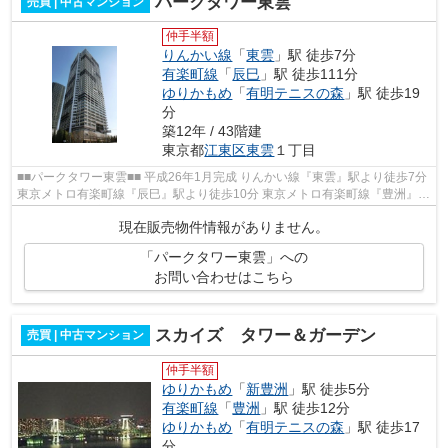
パークタワー東雲
売買 | 中古マンション
仲手半額
りんかい線
「
東雲
」駅 徒歩7分
有楽町線
「
辰巳
」駅 徒歩111分
ゆりかもめ
「
有明テニスの森
」駅 徒歩19
分
築12年 / 43階建
東京都
江東区
東雲
１丁目
■■パークタワー東雲■■ 平成26年1月完成 りんかい線『東雲』駅より徒歩7分
東京メトロ有楽町線『辰巳』駅より徒歩10分 東京メトロ有楽町線『豊洲』駅
より徒歩16分 安心24時間有人管...
現在販売物件情報がありません。
「パークタワー東雲」への
お問い合わせはこちら
スカイズ タワー＆ガーデン
売買 | 中古マンション
仲手半額
ゆりかもめ
「
新豊洲
」駅 徒歩5分
有楽町線
「
豊洲
」駅 徒歩12分
ゆりかもめ
「
有明テニスの森
」駅 徒歩17
分