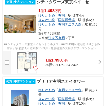
シティタワーズ東京ベイ セントラルタワー
売買 | 中古マンション
1
1,498
億
万円
ゆりかもめ
「
有明
」駅 徒歩4分
りんかい線
「
国際展示場
」駅 徒歩6分
ゆりかもめ
「
有明テニスの森
」駅 徒歩8
分
築7年 / 33階建
東京都
江東区
有明
２丁目
■■シティタワーズ東京ベイセントラルタワー■■ 2019年7月完成 ゆりかもめ
「有明」駅 徒歩4分 総戸数1539戸・免震構造の大規模タワーマンション ト
リプルセキュリティシステム ホテル...
1
1,498
億
万
円
30階 / 2LDK / 54.24㎡
ブリリア有明スカイタワー
売買 | 中古マンション
ゆりかもめ
「
有明テニスの森
」駅 徒歩7
分
りんかい線
「
国際展示場
」駅 徒歩9分
ゆりかもめ
「
有明
」駅 徒歩10分