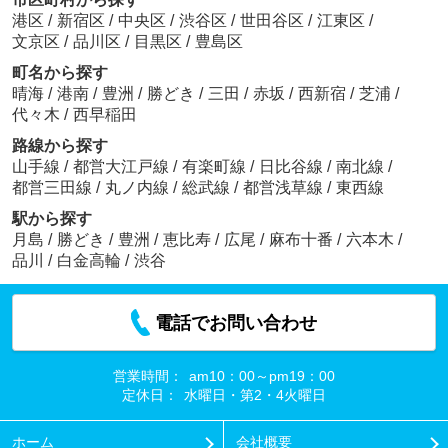
港区
/
新宿区
/
中央区
/
渋谷区
/
世田谷区
/
江東区
/
文京区
/
品川区
/
目黒区
/
豊島区
町名から探す
晴海
/
港南
/
豊洲
/
勝どき
/
三田
/
赤坂
/
西新宿
/
芝浦
/
代々木
/
西早稲田
路線から探す
山手線
/
都営大江戸線
/
有楽町線
/
日比谷線
/
南北線
/
都営三田線
/
丸ノ内線
/
総武線
/
都営浅草線
/
東西線
駅から探す
月島
/
勝どき
/
豊洲
/
恵比寿
/
広尾
/
麻布十番
/
六本木
/
品川
/
白金高輪
/
渋谷
電話でお問い合わせ
営業時間：
am10：00～pm19：00
定休日：
水曜日・第2・4火曜日
ホーム
会社概要