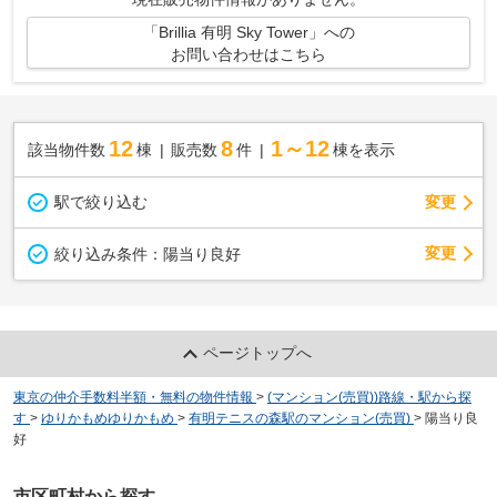
「Brillia 有明 Sky Tower」への
お問い合わせはこちら
12
8
1～12
該当物件数
棟
販売数
件
棟を表示
駅で絞り込む
変更
変更
絞り込み条件：
陽当り良好
ページトップへ
東京の仲介手数料半額・無料の物件情報
>
(マンション(売買))路線・駅から探
す
>
ゆりかもめゆりかもめ
>
有明テニスの森駅のマンション(売買)
>
陽当り良
好
市区町村から探す