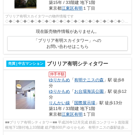
築15年 / 33階建 地下1階
東京都
江東区
有明
１丁目
ブリリア有明スカイタワーの物件情報です
◇◆◇◆◇◆◇◆◇◆◇◆◇◆◇◆◇◆◇◆◇◆◇◆◇◆◇◆◇◆◇◆◇◆
平成 ２２年 １２月築 総戸数 １０８９戸 地上 ３３階 地下１階建 ゆりかもめ
現在販売物件情報がありません。
「有明テニスの森」駅 ...
「ブリリア有明スカイタワー」への
お問い合わせはこちら
ブリリア有明シティタワー
売買 | 中古マンション
仲手半額
ゆりかもめ
「
有明テニスの森
」駅 徒歩8
分
ゆりかもめ
「
お台場海浜公園
」駅 徒歩12
分
りんかい線
「
国際展示場
」駅 徒歩13分
築11年 / 33階建 地下1階
東京都
江東区
有明
１丁目
■■ブリリア有明シティタワー■■ 平成26年12月完成 鉄筋コンクリート造陸屋
根地下1階付地上33階建 総戸数600戸 ゆりかもめ 有明テニスの森駅徒歩8
分 ゆりかもめ お台場海浜公園駅徒...