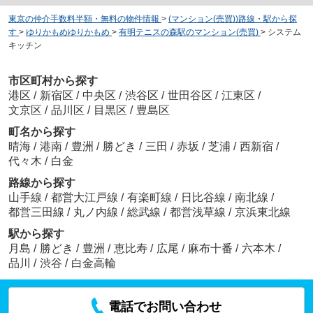
東京の仲介手数料半額・無料の物件情報
>
(マンション(売買))路線・駅から探
す
>
ゆりかもめゆりかもめ
>
有明テニスの森駅のマンション(売買)
>
システム
キッチン
市区町村から探す
港区
/
新宿区
/
中央区
/
渋谷区
/
世田谷区
/
江東区
/
文京区
/
品川区
/
目黒区
/
豊島区
町名から探す
晴海
/
港南
/
豊洲
/
勝どき
/
三田
/
赤坂
/
芝浦
/
西新宿
/
代々木
/
白金
路線から探す
山手線
/
都営大江戸線
/
有楽町線
/
日比谷線
/
南北線
/
都営三田線
/
丸ノ内線
/
総武線
/
都営浅草線
/
京浜東北線
駅から探す
月島
/
勝どき
/
豊洲
/
恵比寿
/
広尾
/
麻布十番
/
六本木
/
品川
/
渋谷
/
白金高輪
電話でお問い合わせ