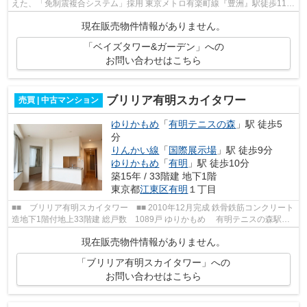
えた、「免制震複合システム」採用 東京メトロ有楽町線『豊洲』駅徒歩11
分 ゆりかもめ『新豊洲』駅...
現在販売物件情報がありません。
「ベイズタワー&ガーデン」への
お問い合わせはこちら
ブリリア有明スカイタワー
売買 | 中古マンション
ゆりかもめ
「
有明テニスの森
」駅 徒歩5
分
りんかい線
「
国際展示場
」駅 徒歩9分
ゆりかもめ
「
有明
」駅 徒歩10分
築15年 / 33階建 地下1階
東京都
江東区
有明
１丁目
■■ ブリリア有明スカイタワー ■■ 2010年12月完成 鉄骨鉄筋コンクリート
造地下1階付地上33階建 総戸数 1089戸 ゆりかもめ 有明テニスの森駅
徒歩5分 りんかい線 国際展示場駅...
現在販売物件情報がありません。
「ブリリア有明スカイタワー」への
お問い合わせはこちら