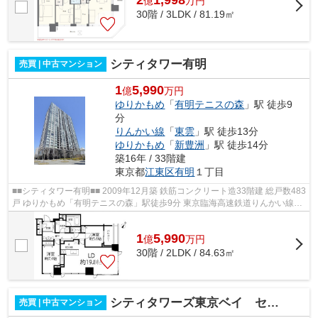
億
万
円
30階 / 3LDK / 81.19㎡
シティタワー有明
売買 | 中古マンション
1
5,990
億
万円
ゆりかもめ
「
有明テニスの森
」駅 徒歩9
分
りんかい線
「
東雲
」駅 徒歩13分
ゆりかもめ
「
新豊洲
」駅 徒歩14分
築16年 / 33階建
東京都
江東区
有明
１丁目
■■シティタワー有明■■ 2009年12月築 鉄筋コンクリート造33階建 総戸数483
戸 ゆりかもめ「有明テニスの森」駅徒歩9分 東京臨海高速鉄道りんかい線
「東雲」駅徒歩13分 24時間有人管理...
1
5,990
億
万
円
30階 / 2LDK / 84.63㎡
シティタワーズ東京ベイ セントラルタワー
売買 | 中古マンション