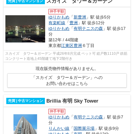
スカイズ タワー＆ガーデン
売買 | 中古マンション
仲手半額
ゆりかもめ
「
新豊洲
」駅 徒歩5分
有楽町線
「
豊洲
」駅 徒歩12分
ゆりかもめ
「
有明テニスの森
」駅 徒歩17
分
築12年 / 44階建
東京都
江東区
豊洲
６丁目
スカイズ タワー＆ガーデン 平成26年8月完成 ペット可 総戸数1110戸 鉄筋
コンクリート造地上45階建て地下2階付き
現在販売物件情報がありません。
「スカイズ タワー＆ガーデン」への
お問い合わせはこちら
Brillia 有明 Sky Tower
売買 | 中古マンション
仲手半額
ゆりかもめ
「
有明テニスの森
」駅 徒歩7
分
りんかい線
「
国際展示場
」駅 徒歩9分
ゆりかもめ
「
有明
」駅 徒歩12分