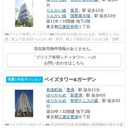
分
りんかい線
「
東雲
」駅 徒歩12分
りんかい線
「
国際展示場
」駅 徒歩13分
築11年 / 33階建 地下1階
東京都
江東区
有明
１丁目
■■ブリリア有明シティタワー■■ 2014年12月築 ゆりかもめ「有明テニスの
森」駅より徒歩8分 りんかい線「東雲」駅より徒歩12分 りんかい線「国際展
示場」駅より徒歩13分 【共用施設】...
現在販売物件情報がありません。
「ブリリア有明シティタワー」への
お問い合わせはこちら
ベイズタワー&ガーデン
売買 | 中古マンション
有楽町線
「
豊洲
」駅 徒歩11分
ゆりかもめ
「
新豊洲
」駅 徒歩6分
ゆりかもめ
「
有明テニスの森
」駅 徒歩20
分
築10年 / 32階建 地下1階
東京都
江東区
豊洲
６丁目
■■ベイズタワー&ガーデン■■ 2016年6月完成 免震機能と制震機能の双方を備