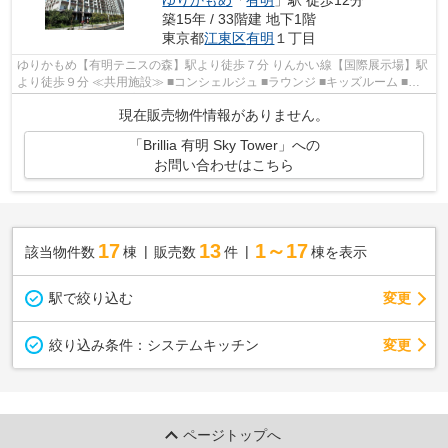
築15年 / 33階建 地下1階
東京都
江東区
有明
１丁目
ゆりかもめ【有明テニスの森】駅より徒歩７分 りんかい線【国際展示場】駅
より徒歩９分 ≪共用施設≫ ■コンシェルジュ ■ラウンジ ■キッズルーム ■プ
ライベートテラス ■プール・ジム ■オ...
現在販売物件情報がありません。
「Brillia 有明 Sky Tower」への
お問い合わせはこちら
17
13
1～17
該当物件数
棟
販売数
件
棟を表示
駅で絞り込む
変更
変更
絞り込み条件：
システムキッチン
ページトップへ