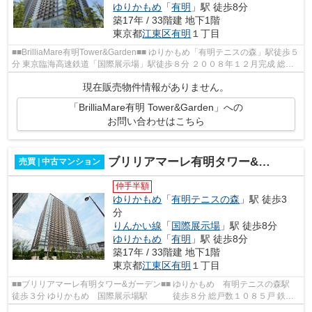
ゆりかもめ
「
有明
」駅 徒歩8分
築17年 / 33階建 地下1階
東京都
江東区
有明
１丁目
■■BrilliaMare有明Tower&Garden■■ ゆりかもめ「有明テニスの森」駅徒歩５
分 東京臨海高速鉄道「国際展示場」駅徒歩８分 ２００８年１２月完成 総戸
数１０８５戸のビッグコミュ...
現在販売物件情報がありません。
「BrilliaMare有明 Tower&Garden」への
お問い合わせはこちら
ブリリアマーレ有明タワー&ガーデン
売買 | 中古マンション
仲手半額
ゆりかもめ
「
有明テニスの森
」駅 徒歩3
分
りんかい線
「
国際展示場
」駅 徒歩8分
ゆりかもめ
「
有明
」駅 徒歩8分
築17年 / 33階建 地下1階
東京都
江東区
有明
１丁目
■■ブリリアマーレ有明タワー&ガーデン■■ ゆりかもめ 有明テニスの森駅
徒歩３分 ゆりかもめ 国際展示場駅 徒歩８分 総戸数１０８５戸 鉄筋
コンクリート造地下1階地上３...