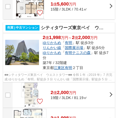
1
5,600
億
万
円
15階 / 3LDK / 70.41㎡
シティタワーズ東京ベイ ウエストタワー
売買 | 中古マンション
2
1,998
2
2,000
億
万円～
億
万円
ゆりかもめ
「
有明
」駅 徒歩3分
りんかい線
「
国際展示場
」駅 徒歩5分
ゆりかもめ
「
有明テニスの森
」駅 徒歩7
分
築7年 / 32階建
東京都
江東区
有明
２丁目
■■シティタワーズ東京ベイ ウエストタワー■■ 令和 1 年（2019 年）7 月完
成 ゆりかもめ「有明」駅徒歩 3 分 りんかい線「国際展示場」駅徒歩 5 分 総
戸数1539 戸 ペット飼育可（...
2
2,000
億
万
円
19階 / 3LDK / 81.19㎡
2
1,998