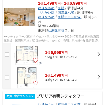
1
1,498
1
6,998
億
万円～
億
万円
ゆりかもめ
「
有明
」駅 徒歩4分
りんかい線
「
国際展示場
」駅 徒歩6分
ゆりかもめ
「
有明テニスの森
」駅 徒歩8
分
築7年 / 33階建
東京都
江東区
有明
２丁目
■■シティタワーズ東京ベイセントラルタワー■■ 2019年7月完成 東京臨海高
速鉄道「国際展示場」駅 徒歩6分 ゆりかもめ「有明」駅 徒歩4分 総戸数1539
戸・免震構造の大規模タワーマンシ...
1
6,998
億
万
円
15階 / 3LDK / 70.49㎡
1
1,498
億
万
円
30階 / 2LDK / 54.24㎡
ブリリア有明シティタワー
売買 | 中古マンション
ゆりかもめ
「
有明テニスの森
」駅 徒歩8