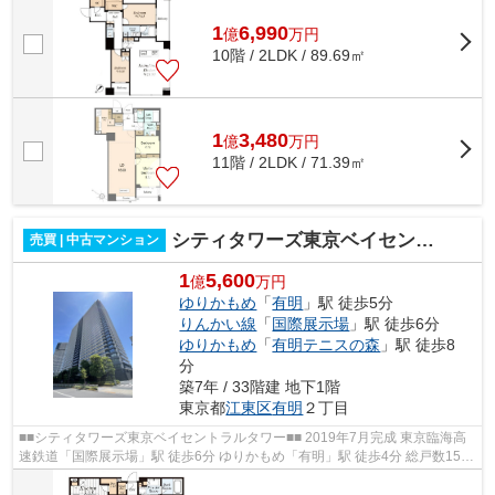
1
6,990
億
万
円
10階 / 2LDK / 89.69㎡
1
3,480
億
万
円
11階 / 2LDK / 71.39㎡
シティタワーズ東京ベイセントラルタワー
売買 | 中古マンション
1
5,600
億
万円
ゆりかもめ
「
有明
」駅 徒歩5分
りんかい線
「
国際展示場
」駅 徒歩6分
ゆりかもめ
「
有明テニスの森
」駅 徒歩8
分
築7年 / 33階建 地下1階
東京都
江東区
有明
２丁目
■■シティタワーズ東京ベイセントラルタワー■■ 2019年7月完成 東京臨海高
速鉄道「国際展示場」駅 徒歩6分 ゆりかもめ「有明」駅 徒歩4分 総戸数1539
戸・免震構造の大規模タワーマンシ...