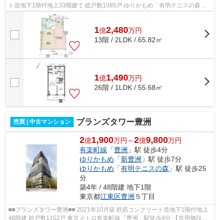
ト造地下1階付地上33階建て 総戸数1085戸 ゆりかもめ「有明テニスの森」
駅徒歩5分 りんかい線「国際展示場」...
1
2,480
億
万
円
13階 / 2LDK / 65.82㎡
1
1,490
億
万
円
26階 / 1LDK / 55.68㎡
ブランズタワー豊洲
売買 | 中古マンション
2
1,900
2
9,800
億
万円～
億
万円
有楽町線
「
豊洲
」駅 徒歩4分
ゆりかもめ
「
新豊洲
」駅 徒歩7分
ゆりかもめ
「
有明テニスの森
」駅 徒歩25
分
築4年 / 48階建 地下1階
東京都
江東区
豊洲
５丁目
■■ブランズタワー豊洲■■ 2021年10月築 鉄筋コンクリート造地下1階付地上
48階建 総戸数1152戸 東京メトロ有楽町線「豊洲」駅徒歩4分 【共用施設】