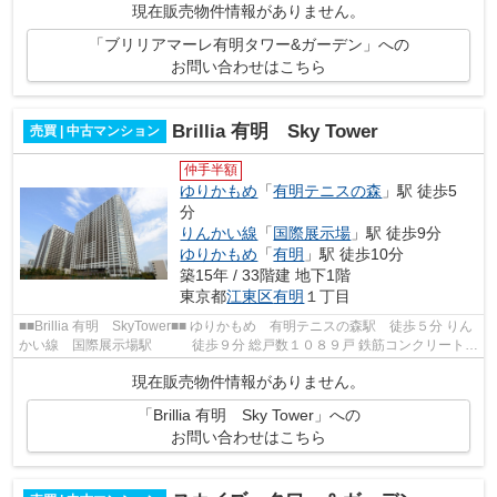
現在販売物件情報がありません。
「ブリリアマーレ有明タワー&ガーデン」への
お問い合わせはこちら
Brillia 有明 Sky Tower
売買 | 中古マンション
仲手半額
ゆりかもめ
「
有明テニスの森
」駅 徒歩5
分
りんかい線
「
国際展示場
」駅 徒歩9分
ゆりかもめ
「
有明
」駅 徒歩10分
築15年 / 33階建 地下1階
東京都
江東区
有明
１丁目
■■Brillia 有明 SkyTower■■ ゆりかもめ 有明テニスの森駅 徒歩５分 りん
かい線 国際展示場駅 徒歩９分 総戸数１０８９戸 鉄筋コンクリート造
地下１階地上３３階建 平成２２...
現在販売物件情報がありません。
「Brillia 有明 Sky Tower」への
お問い合わせはこちら