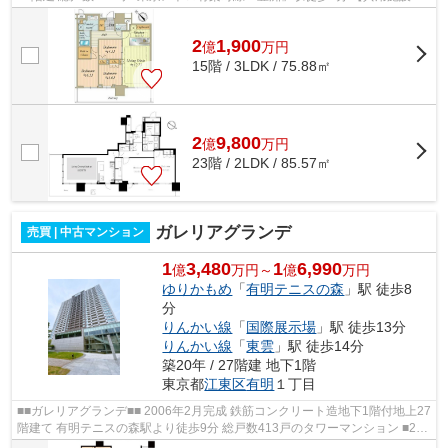
・ウエルカムホール ・ウエルカム...
2
1,900
億
万
円
15階 / 3LDK / 75.88㎡
2
9,800
億
万
円
23階 / 2LDK / 85.57㎡
ガレリアグランデ
売買 | 中古マンション
1
3,480
1
6,990
億
万円～
億
万円
ゆりかもめ
「
有明テニスの森
」駅 徒歩8
分
りんかい線
「
国際展示場
」駅 徒歩13分
りんかい線
「
東雲
」駅 徒歩14分
築20年 / 27階建 地下1階
東京都
江東区
有明
１丁目
■■ガレリアグランデ■■ 2006年2月完成 鉄筋コンクリート造地下1階付地上27
階建て 有明テニスの森駅より徒歩9分 総戸数413戸のタワーマンション ■24
時間有人管理 ■24時間遠隔管理シス...