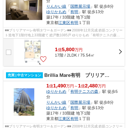
分
りんかい線
「
国際展示場
」駅 徒歩8分
ゆりかもめ
「
有明
」駅 徒歩13分
築17年 / 33階建 地下1階
東京都
江東区
有明
１丁目
■■ブリリアマーレ有明タワー＆ガーデン■■ 2008年12月完成 鉄筋コンクリー
ト造地下1階付地上33階建て 総戸数1085戸 ゆりかもめ「有明テニスの森」
駅徒歩5分 りんかい線「国際展示場」...
1
5,800
億
万
円
17階 / 2LDK / 75.54㎡
Brillia Mare有明 ブリリアマーレ有明
売買 | 中古マンション
1
1,490
1
2,480
億
万円～
億
万円
ゆりかもめ
「
有明テニスの森
」駅 徒歩5
分
りんかい線
「
国際展示場
」駅 徒歩8分
ゆりかもめ
「
有明
」駅 徒歩13分
築17年 / 33階建 地下1階
東京都
江東区
有明
１丁目
■■ブリリアマーレ有明タワー＆ガーデン■■ 2008年12月完成 鉄筋コンクリー