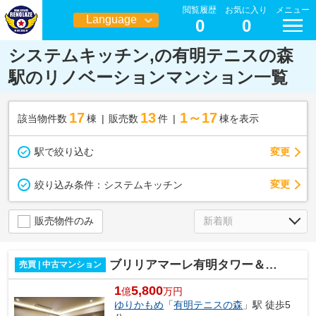
閲覧履歴
お気に入り
メニュー
Language
0
0
日本語
システムキッチン,の有明テニスの森
駅のリノベーションマンション一覧
17
13
1～17
該当物件数
棟
販売数
件
棟を表示
駅で絞り込む
変更
変更
絞り込み条件：
システムキッチン
販売物件のみ
ブリリアマーレ有明タワー＆ガーデン
売買 | 中古マンション
1
5,800
億
万円
ゆりかもめ
「
有明テニスの森
」駅 徒歩5