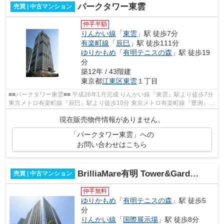
パークタワー東雲
売買 | 中古マンション
仲手半額
りんかい線
「
東雲
」駅 徒歩7分
有楽町線
「
辰巳
」駅 徒歩111分
ゆりかもめ
「
有明テニスの森
」駅 徒歩19
分
築12年 / 43階建
東京都
江東区
東雲
１丁目
■■パークタワー東雲■■ 平成26年1月完成 りんかい線『東雲』駅より徒歩7分
東京メトロ有楽町線『辰巳』駅より徒歩10分 東京メトロ有楽町線『豊洲』駅
より徒歩16分 安心24時間有人管...
現在販売物件情報がありません。
「パークタワー東雲」への
お問い合わせはこちら
BrilliaMare有明 Tower&Garden
売買 | 中古マンション
仲手無料
ゆりかもめ
「
有明テニスの森
」駅 徒歩5
分
りんかい線
「
国際展示場
」駅 徒歩8分