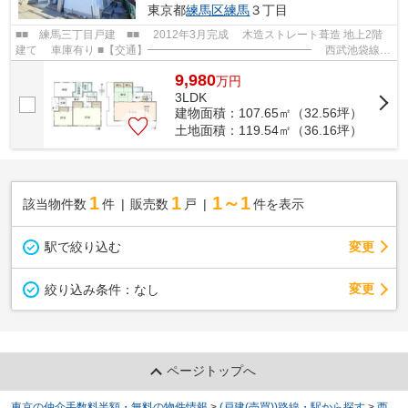
東京都
練馬区
練馬
３丁目
■■ 練馬三丁目戸建 ■■ 2012年3月完成 木造ストレート葺造 地上2階
建て 車庫有り ■【交通】━━━━━━━━━━━━━━━ 西武池袋線
【練馬】駅より徒歩8分 都営大江戸線【練馬】駅よ...
9,980
万
円
3LDK
建物面積：107.65㎡（32.56坪）
土地面積：119.54㎡（36.16坪）
1
1
1～1
該当物件数
件
販売数
戸
件を表示
駅で絞り込む
変更
変更
絞り込み条件：
なし
ページトップへ
東京の仲介手数料半額・無料の物件情報
>
(戸建(売買))路線・駅から探す
>
西