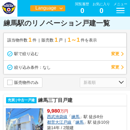
閲覧履歴
お気に入り
メニュー
Language
0
0
日本語
練馬駅のリノベーション戸建一覧
1
1
1～1
該当物件数
件
販売数
戸
件を表示
駅で絞り込む
変更
変更
絞り込み条件：
なし
販売物件のみ
練馬三丁目戸建
売買 | 中古一戸建
9,980
万円
西武池袋線
「
練馬
」駅 徒歩8分
都営大江戸線
「
練馬
」駅 徒歩10分
築14年 / 2階建