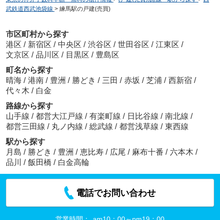
武鉄道西武池袋線
>
練馬駅の戸建(売買)
市区町村から探す
港区
/
新宿区
/
中央区
/
渋谷区
/
世田谷区
/
江東区
/
文京区
/
品川区
/
目黒区
/
豊島区
町名から探す
晴海
/
港南
/
豊洲
/
勝どき
/
三田
/
赤坂
/
芝浦
/
西新宿
/
代々木
/
白金
路線から探す
山手線
/
都営大江戸線
/
有楽町線
/
日比谷線
/
南北線
/
都営三田線
/
丸ノ内線
/
総武線
/
都営浅草線
/
東西線
駅から探す
月島
/
勝どき
/
豊洲
/
恵比寿
/
広尾
/
麻布十番
/
六本木
/
品川
/
飯田橋
/
白金高輪
電話でお問い合わせ
営業時間：
am10：00～pm19：00