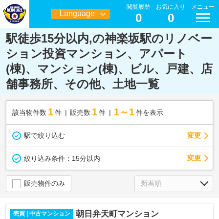
閲覧履歴
お気に入り
メニュー
Language
0
0
日本語
駅徒歩15分以内,の神楽坂駅のリノベー
ション投資マンション、アパート
(棟)、マンション(棟)、ビル、戸建、店
舗事務所、その他、土地一覧
1
1
1～1
該当物件数
件
販売数
件
件を表示
駅で絞り込む
変更
変更
絞り込み条件：
15分以内
販売物件のみ
朝日弁天町マンション
売買 | 中古マンション