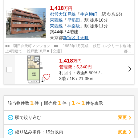
1,418
万円
都営大江戸線
「
牛込柳町
」駅 徒歩5分
東西線
「
早稲田
」駅 徒歩10分
東西線
「
神楽坂
」駅 徒歩11分
築44年 / 4階建
東京都
新宿区
弁天町
■■ 朝日弁天町マンション ■■ 1982年1月完成 鉄筋コンクリート造 地
上4階建て 総戸数18戸 ■【交通】━━━━━━━━━━━━━━━ 都営
大江戸線【牛込柳町】駅より徒歩5分 東京メトロ...
1,418
万
円
管理費：5,340円
利回り：表面5.50% / -
3階 / 1K / 21.35㎡
1
1
1～1
該当物件数
件
販売数
件
件を表示
駅で絞り込む
変更
変更
絞り込み条件：
15分以内