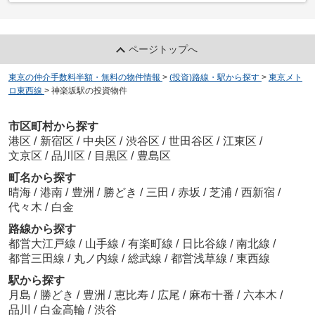
ページトップへ
東京の仲介手数料半額・無料の物件情報
>
(投資)路線・駅から探す
>
東京メト
ロ東西線
>
神楽坂駅の投資物件
市区町村から探す
港区
/
新宿区
/
中央区
/
渋谷区
/
世田谷区
/
江東区
/
文京区
/
品川区
/
目黒区
/
豊島区
町名から探す
晴海
/
港南
/
豊洲
/
勝どき
/
三田
/
赤坂
/
芝浦
/
西新宿
/
代々木
/
白金
路線から探す
都営大江戸線
/
山手線
/
有楽町線
/
日比谷線
/
南北線
/
都営三田線
/
丸ノ内線
/
総武線
/
都営浅草線
/
東西線
駅から探す
月島
/
勝どき
/
豊洲
/
恵比寿
/
広尾
/
麻布十番
/
六本木
/
品川
/
白金高輪
/
渋谷