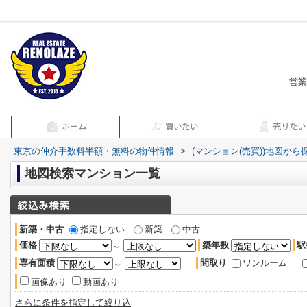
営業
東京の仲介手数料半額・無料の物件情報
>
(マンション(売買))地図から
地図検索マンション一覧
新築・中古
指定しない
新築
中古
価格
築年数
駅
～
専有面積
間取り
ワンルーム
～
画像あり
動画あり
さらに条件を指定して絞り込