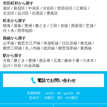
市区町村から探す
港区
/
新宿区
/
中央区
/
渋谷区
/
世田谷区
/
江東区
/
文京区
/
品川区
/
目黒区
/
豊島区
町名から探す
晴海
/
港南
/
豊洲
/
勝どき
/
三田
/
赤坂
/
西新宿
/
芝浦
/
代々木
/
西早稲田
路線から探す
山手線
/
都営大江戸線
/
有楽町線
/
日比谷線
/
南北線
/
都営三田線
/
丸ノ内線
/
総武線
/
都営浅草線
/
東西線
駅から探す
月島
/
勝どき
/
豊洲
/
恵比寿
/
広尾
/
麻布十番
/
六本木
/
品川
/
渋谷
/
白金高輪
電話でお問い合わせ
営業時間：
am10：00～pm19：00
定休日：
水曜日・第2・4火曜日