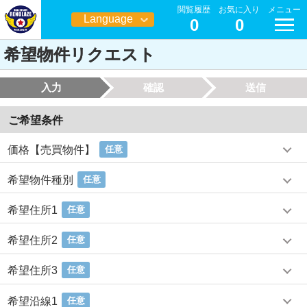
閲覧履歴
お気に入り
メニュー
Language
0
0
日本語
希望物件リクエスト
入力
確認
送信
ご希望条件
価格【売買物件】
任意
希望物件種別
任意
希望住所1
任意
希望住所2
任意
希望住所3
任意
希望沿線1
任意