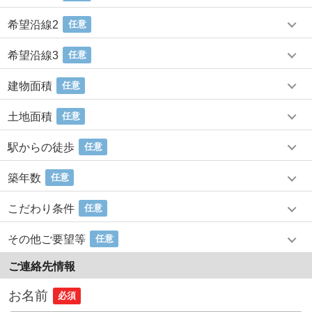
希望沿線2
任意
希望沿線3
任意
建物面積
任意
土地面積
任意
駅からの徒歩
任意
築年数
任意
こだわり条件
任意
その他ご要望等
任意
ご連絡先情報
お名前
必須