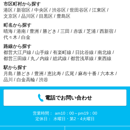
市区町村から探す
港区
/
新宿区
/
中央区
/
渋谷区
/
世田谷区
/
江東区
/
文京区
/
品川区
/
目黒区
/
豊島区
町名から探す
晴海
/
港南
/
豊洲
/
勝どき
/
三田
/
赤坂
/
芝浦
/
西新宿
/
代々木
/
白金
路線から探す
都営大江戸線
/
山手線
/
有楽町線
/
日比谷線
/
南北線
/
都営三田線
/
丸ノ内線
/
総武線
/
都営浅草線
/
東西線
駅から探す
月島
/
勝どき
/
豊洲
/
恵比寿
/
広尾
/
麻布十番
/
六本木
/
品川
/
白金高輪
/
渋谷
電話でお問い合わせ
営業時間：
am10：00～pm19：00
定休日：
水曜日・第2・4火曜日