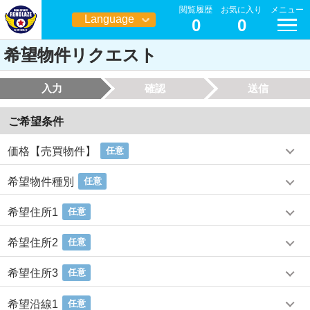
閲覧履歴
お気に入り
メニュー
Language
0
0
日本語
希望物件リクエスト
入力
確認
送信
ご希望条件
価格【売買物件】
任意
希望物件種別
任意
希望住所1
任意
希望住所2
任意
希望住所3
任意
希望沿線1
任意