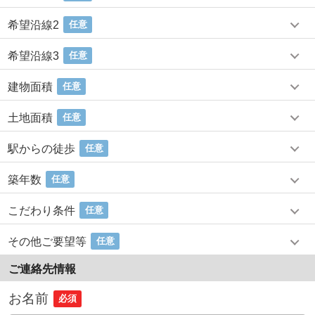
希望沿線2
任意
希望沿線3
任意
建物面積
任意
土地面積
任意
駅からの徒歩
任意
築年数
任意
こだわり条件
任意
その他ご要望等
任意
ご連絡先情報
お名前
必須