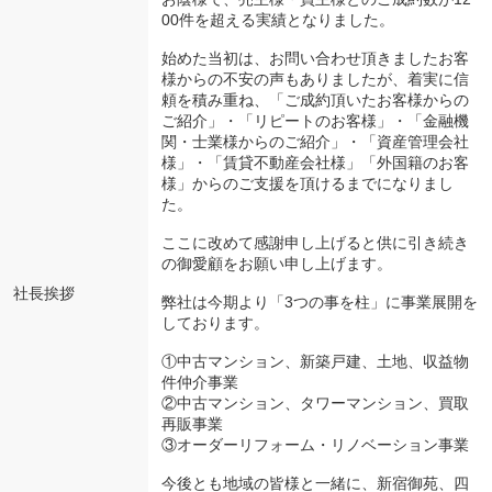
00件を超える実績となりました。
始めた当初は、お問い合わせ頂きましたお客
様からの不安の声もありましたが、着実に信
頼を積み重ね、「ご成約頂いたお客様からの
ご紹介」・「リピートのお客様」・「金融機
関・士業様からのご紹介」・「資産管理会社
様」・「賃貸不動産会社様」「外国籍のお客
様」からのご支援を頂けるまでになりまし
た。
ここに改めて感謝申し上げると供に引き続き
の御愛顧をお願い申し上げます。
社長挨拶
弊社は今期より「3つの事を柱」に事業展開を
しております。
①中古マンション、新築戸建、土地、収益物
件仲介事業
②中古マンション、タワーマンション、買取
再販事業
③オーダーリフォーム・リノベーション事業
今後とも地域の皆様と一緒に、新宿御苑、四