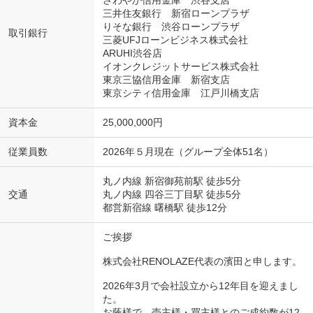
三井住友銀行 新宿ローンプラザ
りそな銀行 渋谷ローンプラザ
取引銀行
三菱UFJローンビジネス株式会社
ARUHI渋谷店
イオンクレジットサービス株式会社
東京三協信用金庫 新宿支店
東京シティ信用金庫 江戸川橋支店
資本金
25,000,000円
従業員数
2026年５月現在（グループ全体51名）
丸ノ内線 新宿御苑前駅 徒歩5分
交通
丸ノ内線 四谷三丁目駅 徒歩5分
都営新宿線 曙橋駅 徒歩12分
ご挨拶
株式会社RENOLAZE代表の濱田と申します。
2026年3月で会社設立から12年目を迎えまし
た。
お蔭様で、売主様・買主様とのご成約数が12