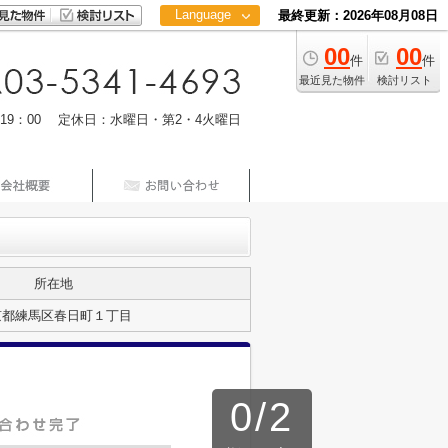
Language
最終更新：2026年08月08日
00
00
日本語
件
件
中文
最近見た物件
検討リスト
m19：00 定休日：水曜日・第2・4火曜日
所在地
京都練馬区春日町１丁目
0
/
2