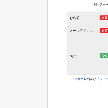
下記フォ
お名前
必須
メールアドレス
必須
OK
内容
※
利用規約
及び
プライ