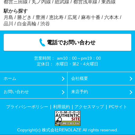
都営三田線
/
丸ノ内線
/
総武線
/
都営浅草線
/
東西線
駅から探す
月島
/
勝どき
/
豊洲
/
恵比寿
/
広尾
/
麻布十番
/
六本木
/
品川
/
白金高輪
/
渋谷
電話でお問い合わせ
営業時間：
am10：00～pm19：00
定休日：
水曜日・第2・4火曜日
ホーム
会社概要
お問い合わせ
来店予約
プライバシーポリシー
利用規約
アクセスマップ
PCサイト
Copyright(c) 株式会社RENOLAZE All rights reserved.