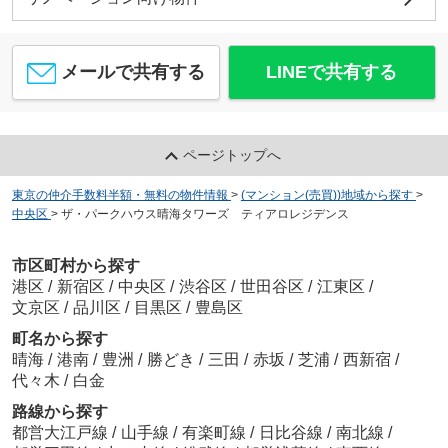
メールで共有する
LINEで共有する
ページトップへ
東京の仲介手数料半額・無料の物件情報
>
(マンション(売買))地域から探す
>
中央区
>
ザ・パークハウス晴海タワーズ ティアロレジデンス
市区町村から探す
港区
/
新宿区
/
中央区
/
渋谷区
/
世田谷区
/
江東区
/
文京区
/
品川区
/
目黒区
/
豊島区
町名から探す
晴海
/
港南
/
豊洲
/
勝どき
/
三田
/
赤坂
/
芝浦
/
西新宿
/
代々木
/
白金
路線から探す
都営大江戸線
/
山手線
/
有楽町線
/
日比谷線
/
南北線
/