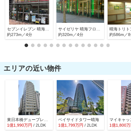
セブンイレブン 晴海2丁目店
サイゼリヤ 晴海フロント店
約273m／4分
約320m／4分
約586m／
エリアの近い物件
東日本橋デュープレックスポーション
ベイサイドタワー晴海
1
億
1,990
万
円
/ 2LDK
1
億
1,799
万
円
/ 2LDK
1
億
1,800
万