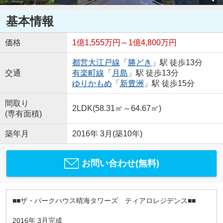
基本情報
価格
1億1,555万円～1億4,800万円
都営大江戸線
「
勝どき
」駅 徒歩13分
交通
有楽町線
「
月島
」駅 徒歩13分
ゆりかもめ
「
新豊洲
」駅 徒歩15分
間取り
2LDK(58.31㎡～64.67㎡)
(専有面積)
築年月
2016年 3月(築10年)
お問い合わせ(無料)
■■ザ・パークハウス晴海タワーズ ティアロレジデンス■■
2016年 3月完成