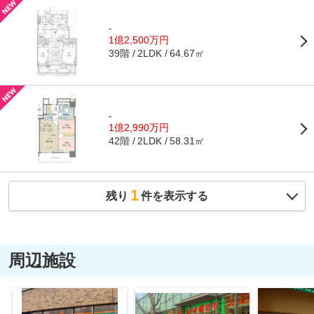
-
1億2,500万円
39階
64.67㎡
2LDK
-
1億2,990万円
42階
58.31㎡
2LDK
1
残り
件を表示する
周辺施設