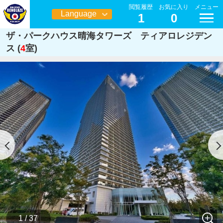
閲覧履歴
お気に入り
メニュー
Language
1
0
日本語
ザ・パークハウス晴海タワーズ ティアロレジデン
ス (
4
室)
1 / 37