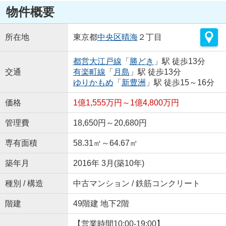
物件概要
所在地
東京都
中央区
晴海
２丁目
都営大江戸線
「
勝どき
」駅 徒歩13分
交通
有楽町線
「
月島
」駅 徒歩13分
ゆりかもめ
「
新豊洲
」駅 徒歩15～16分
価格
1億1,555万円～1億4,800万円
管理費
18,650円～20,680円
専有面積
58.31㎡～64.67㎡
築年月
2016年 3月(築10年)
種別 / 構造
中古マンション / 鉄筋コンクリート
階建
49階建 地下2階
【営業時間10:00-19:00】