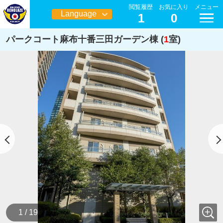
閲覧履歴
お気に入り
メニュー
Language
1
0
日本語
パークコート麻布十番三田ガーデン棟 (
1
室)
1 / 19