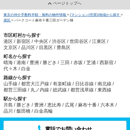
ページトップへ
東京の仲介手数料半額・無料の物件情報
>
(マンション(売買))地域から探す
>
港区
>
パークコート麻布十番三田ガーデン棟
市区町村から探す
港区
/
新宿区
/
中央区
/
渋谷区
/
世田谷区
/
江東区
/
文京区
/
品川区
/
目黒区
/
豊島区
町名から探す
晴海
/
港南
/
豊洲
/
勝どき
/
三田
/
赤坂
/
芝浦
/
西新宿
/
代々木
/
白金
路線から探す
山手線
/
都営大江戸線
/
有楽町線
/
日比谷線
/
南北線
/
都営三田線
/
丸ノ内線
/
総武線
/
都営浅草線
/
東西線
駅から探す
月島
/
勝どき
/
豊洲
/
恵比寿
/
広尾
/
麻布十番
/
六本木
/
品川
/
飯田橋
/
白金高輪
電話でお問い合わせ