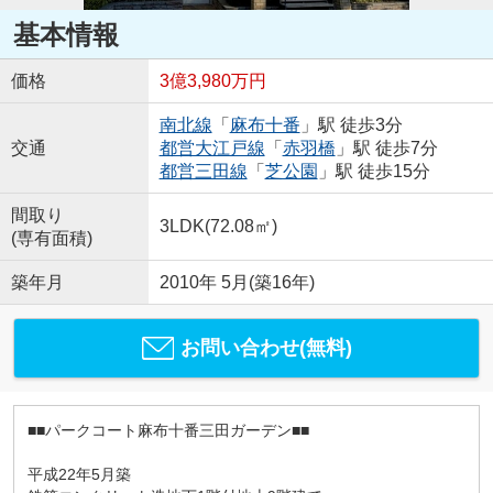
基本情報
価格
3億3,980万円
南北線
「
麻布十番
」駅 徒歩3分
交通
都営大江戸線
「
赤羽橋
」駅 徒歩7分
都営三田線
「
芝公園
」駅 徒歩15分
間取り
3LDK(72.08㎡)
(専有面積)
築年月
2010年 5月(築16年)
お問い合わせ(無料)
■■パークコート麻布十番三田ガーデン■■
平成22年5月築