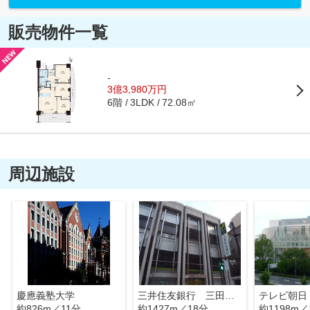
販売物件一覧
-
3億3,980万円
6階
72.08㎡
3LDK
周辺施設
慶應義塾大学
三井住友銀行 三田通支店
テレビ朝日
約826m／11分
約1427m／18分
約1198m／