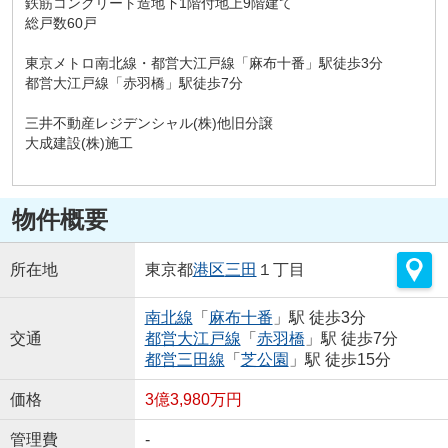
鉄筋コンクリート造地下1階付地上9階建て
総戸数60戸
東京メトロ南北線・都営大江戸線「麻布十番」駅徒歩3分
都営大江戸線「赤羽橋」駅徒歩7分
三井不動産レジデンシャル(株)他旧分譲
大成建設(株)施工
物件概要
所在地
東京都
港区
三田
１丁目
南北線
「
麻布十番
」駅 徒歩3分
交通
都営大江戸線
「
赤羽橋
」駅 徒歩7分
都営三田線
「
芝公園
」駅 徒歩15分
価格
3億3,980万円
管理費
-