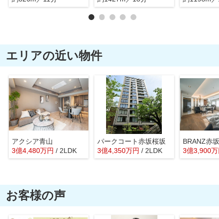
エリアの近い物件
アクシア青山
パークコート赤坂桜坂
BRANZ赤
3
億
4,480
万
円
/ 2LDK
3
億
4,350
万
円
/ 2LDK
3
億
3,900
万
お客様の声