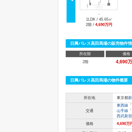
-
1LDK / 45.65㎡
2階 /
4,690万円
日興パレス高田馬場の販売物件情
所在階
価格
4,690
2階
日興パレス高田馬場の物件概要
所在地
東京都
新
東西線
「
交通
山手線
「
西武新宿
価格
4,690万