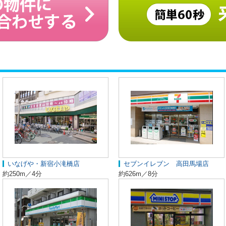
いなげや・新宿小滝橋店
セブンイレブン 高田馬場店
約250m／4分
約626m／8分