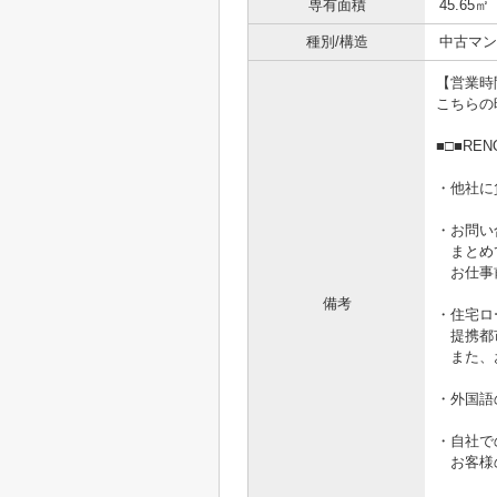
専有面積
45.65㎡
種別/構造
中古マン
【営業時間1
こちらの
■□■RE
・他社に
・お問い
まとめ
お仕事前
備考
・住宅ロ
提携都市
また、お
・外国語
・自社で
お客様の