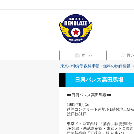
東京の仲介手数料半額・無料の物件情報
日興パレス高田馬場
■■日興パレス高田馬場■■
1981年8月築
鉄筋コンクリート造地下1階付地上5階
総戸数81戸
東京メトロ東⻄線 「落合」駅徒歩9分
JR各線・⻄武新宿線・東京メトロ東⻄
⻄武新宿線「下落合」駅 徒歩7分