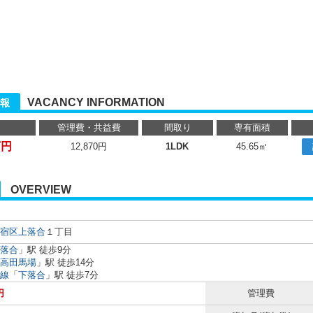
VACANCY INFORMATION
報
管理費・共益費
間取り
専有面積
万円
12,870円
1LDK
45.65㎡
OVERVIEW
宿区
上落合
１丁目
落合
」駅 徒歩9分
高田馬場
」駅 徒歩14分
線
「
下落合
」駅 徒歩7分
円
管理費