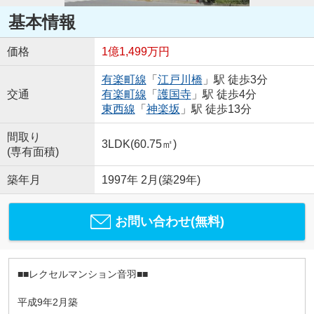
基本情報
価格
1億1,499万円
有楽町線
「
江戸川橋
」駅 徒歩3分
交通
有楽町線
「
護国寺
」駅 徒歩4分
東西線
「
神楽坂
」駅 徒歩13分
間取り
3LDK(60.75㎡)
(専有面積)
築年月
1997年 2月(築29年)
お問い合わせ(無料)
■■レクセルマンション音羽■■
平成9年2月築