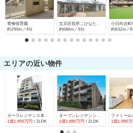
青柳保育園
文京区役所こひなた保育園
小日向台町
約299m／4分
約686m／9分
約632m／
エリアの近い物件
ガーラレジデンス本郷三丁目
オープンレジデンシア千駄木ヒルズ
ファミール
1
億
1,900
万
円
/ 2LDK
1
億
1,880
万
円
/ 2LDK
1
億
1,980
万