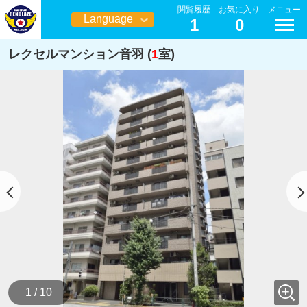
閲覧履歴
お気に入り
メニュー
Language
1
0
日本語
レクセルマンション音羽 (
1
室)
1 / 10