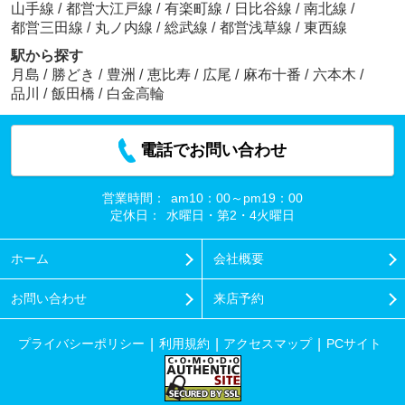
山手線
/
都営大江戸線
/
有楽町線
/
日比谷線
/
南北線
/
都営三田線
/
丸ノ内線
/
総武線
/
都営浅草線
/
東西線
駅から探す
月島
/
勝どき
/
豊洲
/
恵比寿
/
広尾
/
麻布十番
/
六本木
/
品川
/
飯田橋
/
白金高輪
電話でお問い合わせ
営業時間：
am10：00～pm19：00
定休日：
水曜日・第2・4火曜日
ホーム
会社概要
お問い合わせ
来店予約
プライバシーポリシー
利用規約
アクセスマップ
PCサイト