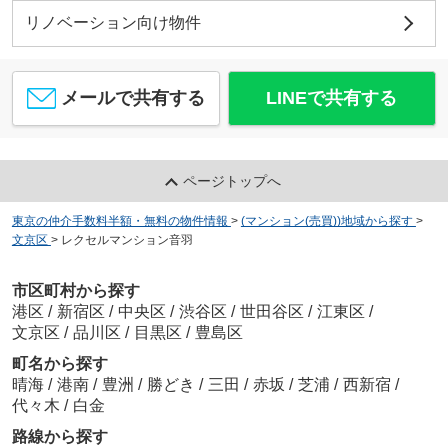
リノベーション向け物件
メールで共有する
LINEで共有する
ページトップへ
東京の仲介手数料半額・無料の物件情報
>
(マンション(売買))地域から探す
>
文京区
>
レクセルマンション音羽
市区町村から探す
港区
/
新宿区
/
中央区
/
渋谷区
/
世田谷区
/
江東区
/
文京区
/
品川区
/
目黒区
/
豊島区
町名から探す
晴海
/
港南
/
豊洲
/
勝どき
/
三田
/
赤坂
/
芝浦
/
西新宿
/
代々木
/
白金
路線から探す