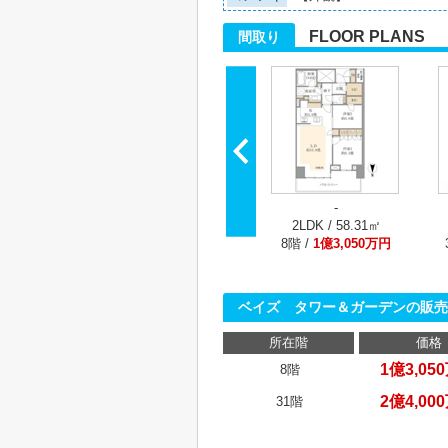
FLOOR PLANS
間取り
-
2LDK / 58.31㎡
8階 /
1億3,050万円
ベイズ タワー＆ガーデンの販売
所在階
価格
1億3,05
8階
2億4,00
31階