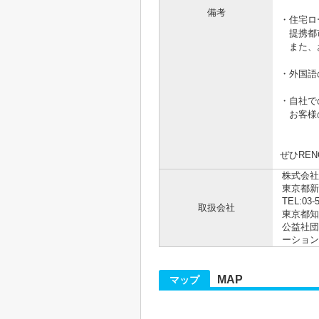
備考
・住宅ロ
提携都市
また、お
・外国語
・自社で
お客様の
ぜひRE
株式会社R
東京都新
TEL:03-
取扱会社
東京都知事
公益社団
ーション
MAP
マップ