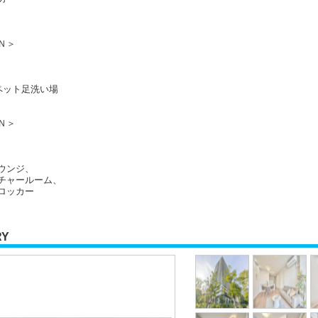
ＥＮ＞
ペット足洗い場
Ｎ＞
ウンジ、
チャールーム、
ロッカー
RY