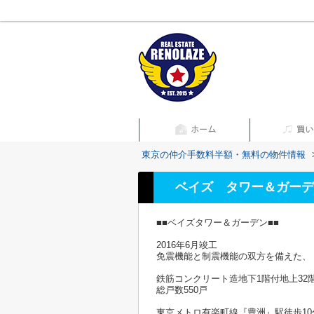
東京の仲介手数料半額・無料の物件情報
ベイズ タワー＆ガーデ
■■ベイズタワー＆ガーデン■■
2016年6月竣工
免震機能と制震機能の双方を備えた、
鉄筋コンクリート造地下1階付地上32
総戸数550戸
東京メトロ有楽町線『豊洲』駅徒歩