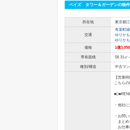
ベイズ タワー＆ガーデンの物件
所在地
東京都
江
有楽町線
交通
ゆりかも
ゆりかも
価格
1億3,0
専有面積
58.31㎡
種別/構造
中古マン
【営業時間1
こちらの
■□■RE
・他社に
・お問い
まとめ
お仕事前