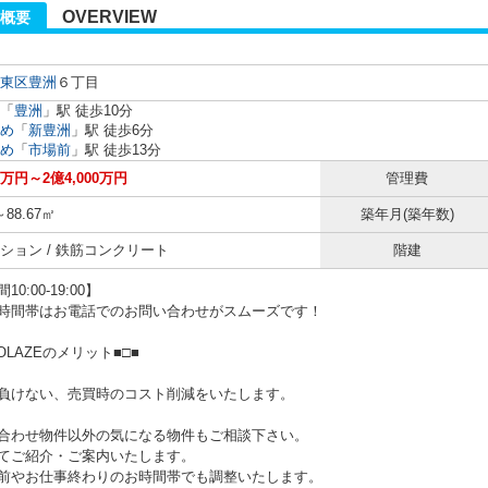
OVERVIEW
概要
東区
豊洲
６丁目
「
豊洲
」駅 徒歩10分
め
「
新豊洲
」駅 徒歩6分
め
「
市場前
」駅 徒歩13分
50万円～2億4,000万円
管理費
～88.67㎡
築年月(築年数)
ション / 鉄筋コンクリート
階建
0:00-19:00】
時間帯はお電話でのお問い合わせがスムーズです！
NOLAZEのメリット■□■
負けない、売買時のコスト削減をいたします。
合わせ物件以外の気になる物件もご相談下さい。
てご紹介・ご案内いたします。
やお仕事終わりのお時間帯でも調整いたします。