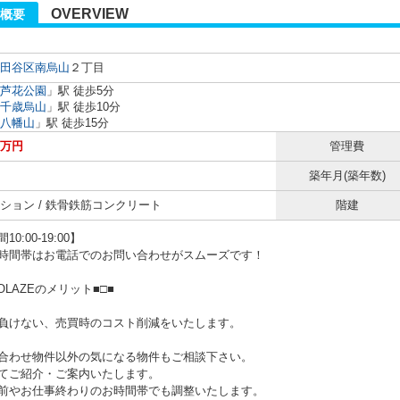
OVERVIEW
概要
田谷区
南烏山
２丁目
芦花公園
」駅 徒歩5分
千歳烏山
」駅 徒歩10分
八幡山
」駅 徒歩15分
0万円
管理費
築年月(築年数)
ション / 鉄骨鉄筋コンクリート
階建
0:00-19:00】
時間帯はお電話でのお問い合わせがスムーズです！
NOLAZEのメリット■□■
負けない、売買時のコスト削減をいたします。
合わせ物件以外の気になる物件もご相談下さい。
てご紹介・ご案内いたします。
やお仕事終わりのお時間帯でも調整いたします。