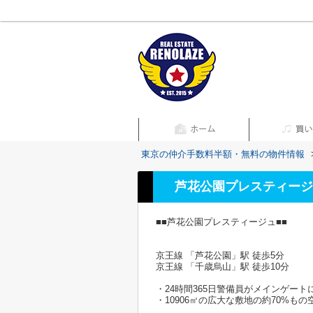
東京の仲介手数料半額・無料の物件情報
芦花公園プレスティージ
■■芦花公園プレスティージュ■■
京王線 「芦花公園」駅 徒歩5分
京王線 「千歳烏山」駅 徒歩10分
・24時間365日警備員がメインゲー
・10906㎡の広大な敷地の約70%も