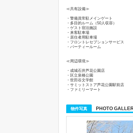
≪共有設備≫
・警備員常駐メインゲート
・多目的ルーム（50人収容）
・ゲスト宿泊施設
・来客駐車場
・居住者用駐車場
・フロントレセプションサービス
・パーティールーム
≪周辺環境≫
・成城石井芦花公園店
・区立泉橋公園
・世田谷文学館
・サミットストア芦花公園駅前店
・ファミリーマート
PHOTO GALLE
物件写真