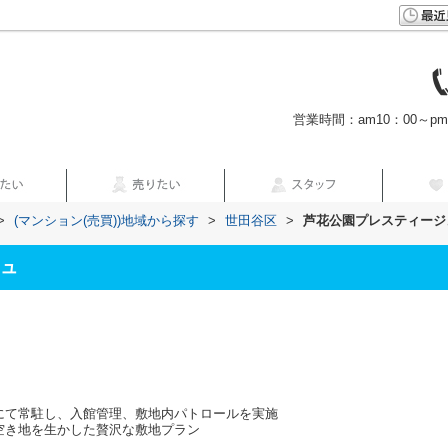
営業時間：am10：00～p
>
(マンション(売買))地域から探す
>
世田谷区
>
芦花公園プレスティージ
ュ
トにて常駐し、入館管理、敷地内パトロールを実施
の空き地を生かした贅沢な敷地プラン