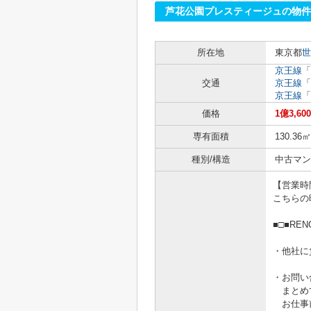
芦花公園プレスティージュの物件
所在地
東京都
世
京王線
「
交通
京王線
「
京王線
「
価格
1億3,60
専有面積
130.36㎡
種別/構造
中古マン
【営業時間1
こちらの
■□■RE
・他社に
・お問い
まとめ
お仕事前