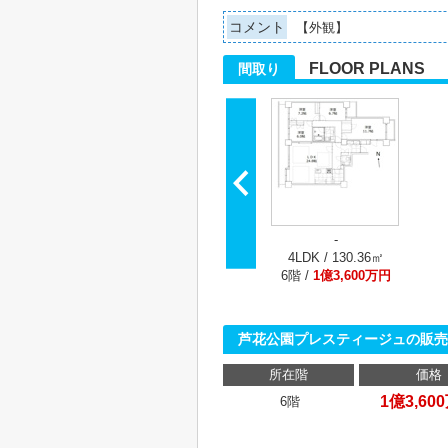
コメント
【外観】
FLOOR PLANS
間取り
-
4LDK / 130.36㎡
6階 /
1億3,600万円
芦花公園プレスティージュの販売
所在階
価格
1億3,60
6階