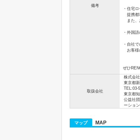
備考
・住宅ロ
提携都市
また、お
・外国語
・自社で
お客様の
ぜひRE
株式会社R
東京都新
TEL:03-
取扱会社
東京都知事
公益社団
ーション
MAP
マップ