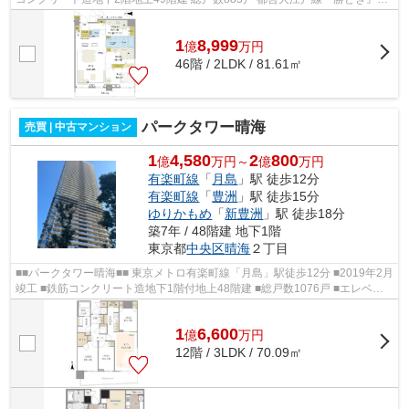
徒歩11分 東京メトロ有楽町線・都営...
1
8,999
億
万
円
46階 / 2LDK / 81.61㎡
パークタワー晴海
売買 | 中古マンション
1
4,580
2
800
億
万円～
億
万円
有楽町線
「
月島
」駅 徒歩12分
有楽町線
「
豊洲
」駅 徒歩15分
ゆりかもめ
「
新豊洲
」駅 徒歩18分
築7年 / 48階建 地下1階
東京都
中央区
晴海
２丁目
■■パークタワー晴海■■ 東京メトロ有楽町線「月島」駅徒歩12分 ■2019年2月
竣工 ■鉄筋コンクリート造地下1階付地上48階建 ■総戸数1076戸 ■エレベー
ター12基完備 ■ダブルオートロック完...
1
6,600
億
万
円
12階 / 3LDK / 70.09㎡