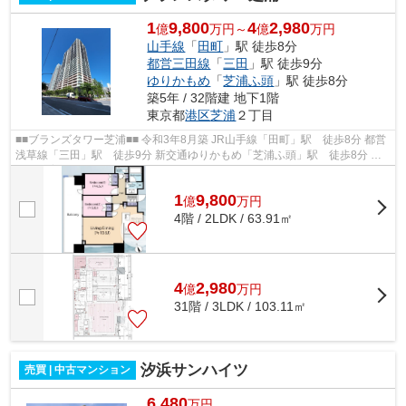
1
9,800
4
2,980
億
万円～
億
万円
山手線
「
田町
」駅 徒歩8分
都営三田線
「
三田
」駅 徒歩9分
ゆりかもめ
「
芝浦ふ頭
」駅 徒歩8分
築5年 / 32階建 地下1階
東京都
港区
芝浦
２丁目
■■ブランズタワー芝浦■■ 令和3年8月築 JR山手線「田町」駅 徒歩8分 都営
浅草線「三田」駅 徒歩9分 新交通ゆりかもめ「芝浦ふ頭」駅 徒歩8分 ペ
ット飼育可能
1
9,800
億
万
円
4階 / 2LDK / 63.91㎡
4
2,980
億
万
円
31階 / 3LDK / 103.11㎡
汐浜サンハイツ
売買 | 中古マンション
6,480
万円