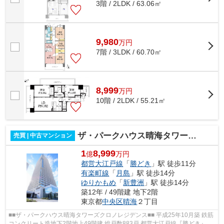
3階 / 2LDK / 63.06㎡
9,980
万
円
7階 / 3LDK / 60.70㎡
8,999
万
円
10階 / 2LDK / 55.21㎡
ザ・パークハウス晴海タワーズ クロノレジデンス
売買 | 中古マンション
1
8,999
億
万円
都営大江戸線
「
勝どき
」駅 徒歩11分
有楽町線
「
月島
」駅 徒歩14分
ゆりかもめ
「
新豊洲
」駅 徒歩14分
築12年 / 49階建 地下2階
東京都
中央区
晴海
２丁目
■■ザ・パークハウス晴海タワーズクロノレジデンス■■ 平成25年10月築 鉄筋
コンクリート造地下2階地上49階建 総戸数883戸 都営大江戸線『勝どき』駅