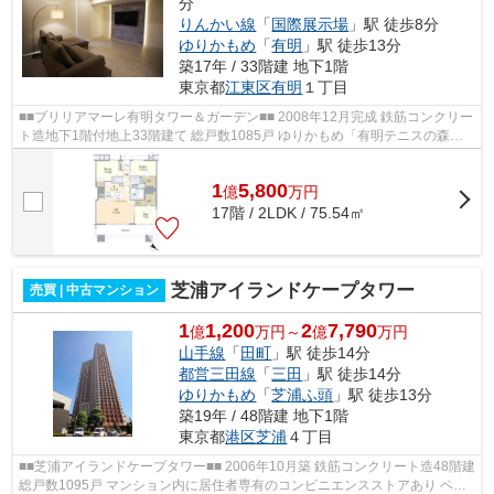
分
りんかい線
「
国際展示場
」駅 徒歩8分
ゆりかもめ
「
有明
」駅 徒歩13分
築17年 / 33階建 地下1階
東京都
江東区
有明
１丁目
■■ブリリアマーレ有明タワー＆ガーデン■■ 2008年12月完成 鉄筋コンクリー
ト造地下1階付地上33階建て 総戸数1085戸 ゆりかもめ「有明テニスの森」
駅徒歩5分 りんかい線「国際展示場」...
1
5,800
億
万
円
17階 / 2LDK / 75.54㎡
芝浦アイランドケープタワー
売買 | 中古マンション
1
1,200
2
7,790
億
万円～
億
万円
山手線
「
田町
」駅 徒歩14分
都営三田線
「
三田
」駅 徒歩14分
ゆりかもめ
「
芝浦ふ頭
」駅 徒歩13分
築19年 / 48階建 地下1階
東京都
港区
芝浦
４丁目
■■芝浦アイランドケープタワー■■ 2006年10月築 鉄筋コンクリート造48階建
総戸数1095戸 マンション内に居住者専有のコンビニエンスストアあり ペッ