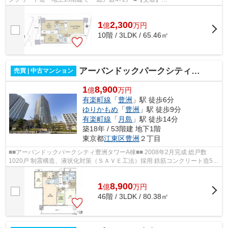
━━━━━━━━━━━━━━━ 東京メトロ有楽町線【豊洲】駅より...
1
2,300
億
万
円
10階 / 3LDK / 65.46㎡
アーバンドックパークシティ豊洲 タワーA棟
売買 | 中古マンション
1
8,900
億
万円
有楽町線
「
豊洲
」駅 徒歩6分
ゆりかもめ
「
豊洲
」駅 徒歩9分
有楽町線
「
月島
」駅 徒歩14分
築18年 / 53階建 地下1階
東京都
江東区
豊洲
２丁目
■■アーバンドックパークシティ豊洲タワーA棟■■ 2008年2月完成 総戸数
1020戸 制震構造、液状化対策（ＳＡＶＥ工法）採用 鉄筋コンクリート造53
階建て 東京メトロ有楽町線「豊洲」駅徒...
1
8,900
億
万
円
46階 / 3LDK / 80.38㎡