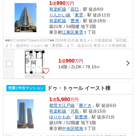
1
990
億
万円
有楽町線
「
辰巳
」駅 徒歩8分
りんかい線
「
東雲
」駅 徒歩11分
有楽町線
「
豊洲
」駅 徒歩18分
築21年 / 54階建 地下2階
東京都
江東区
東雲
１丁目
■■W Comfort Towers EAST■■ 2004年10月築 東京メトロ有楽町線『辰巳駅』
まで…徒歩8分 りんかい線『東雲駅』まで…徒歩11分 東京メトロ有楽町線・
ゆりかもめ『豊洲駅』まで…徒歩18分 ...
1
990
億
万
円
14階 / 2LDK / 78.10㎡
ドゥ・トゥール イースト棟
売買 | 中古マンション
1
5,980
億
万円
都営大江戸線
「
勝どき
」駅 徒歩5分
有楽町線
「
月島
」駅 徒歩15分
ゆりかもめ
「
新豊洲
」駅 徒歩21分
築10年 / 52階建 地下1階
東京都
中央区
晴海
３丁目