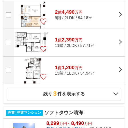
ト飼育可能 レンタサイクルあり 各...
2
4,490
億
万
円
9階 / 2LDK / 94.18㎡
1
2,390
億
万
円
11階 / 2LDK / 57.71㎡
1
1,200
億
万
円
13階 / 1LDK / 54.94㎡
3
残り
件を表示する
ソフトタウン晴海
売買 | 中古マンション
8,299
8,490
万円～
万円