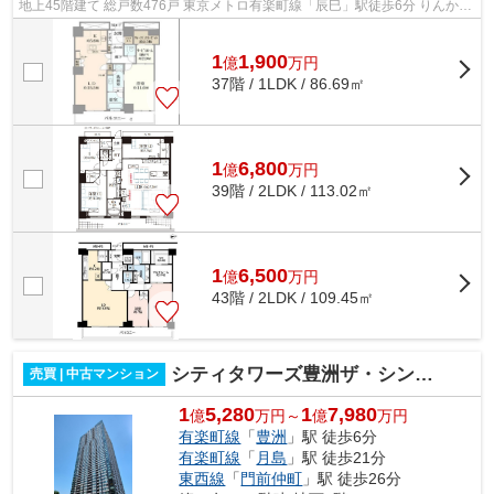
地上45階建て 総戸数476戸 東京メトロ有楽町線「辰巳」駅徒歩6分 りんかい
線「東雲」駅徒歩8分 ≪共用施設≫ フ...
1
1,900
億
万
円
37階 / 1LDK / 86.69㎡
1
6,800
億
万
円
39階 / 2LDK / 113.02㎡
1
6,500
億
万
円
43階 / 2LDK / 109.45㎡
シティタワーズ豊洲ザ・シンボル
売買 | 中古マンション
1
5,280
1
7,980
億
万円～
億
万円
有楽町線
「
豊洲
」駅 徒歩6分
有楽町線
「
月島
」駅 徒歩21分
東西線
「
門前仲町
」駅 徒歩26分