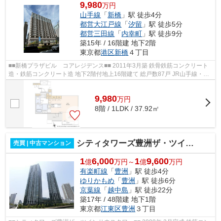
9,980
万円
山手線
「
新橋
」駅 徒歩4分
都営大江戸線
「
汐留
」駅 徒歩5分
都営三田線
「
内幸町
」駅 徒歩9分
築15年 / 16階建 地下2階
東京都
港区
新橋
４丁目
■■新橋プラザビル コアレジデンス■■ 2011年3月築 鉄骨鉄筋コンクリート
造・鉄筋コンクリート造 地下2階付地上16階建て 総戸数87戸 JR山手線・都
営浅草線「新橋」駅徒歩4分 都営大江...
9,980
万
円
8階 / 1LDK / 37.92㎡
シティタワーズ豊洲ザ・ツインサウスタワー
売買 | 中古マンション
1
6,000
1
9,600
億
万円～
億
万円
有楽町線
「
豊洲
」駅 徒歩4分
ゆりかもめ
「
豊洲
」駅 徒歩6分
京葉線
「
越中島
」駅 徒歩22分
築17年 / 48階建 地下1階
東京都
江東区
豊洲
３丁目