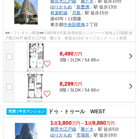
都営大江戸線
「
勝どき
」駅 徒歩10分
ゆりかもめ
「
新豊洲
」駅 徒歩13分
有楽町線
「
月島
」駅 徒歩15分
築43年 / 11階建
東京都
中央区
晴海
２丁目
■■ソフトタウン晴海■■ 1983年8月築 鉄骨鉄筋コンクリート造地上11階建 総
戸数234戸 都営大江戸線「勝どき」駅徒歩10分 オートロック ペット飼育可
能 防犯カメラ 自転車置き場(要確...
8,490
万
円
3階 / 2LDK / 54.88㎡
8,299
万
円
8階 / 3LDK / 54.88㎡
ドゥ・トゥール WEST
売買 | 中古マンション
1
3,800
1
9,880
億
万円～
億
万円
都営大江戸線
「
勝どき
」駅 徒歩5分
ゆりかもめ
「
市場前
」駅 徒歩18分