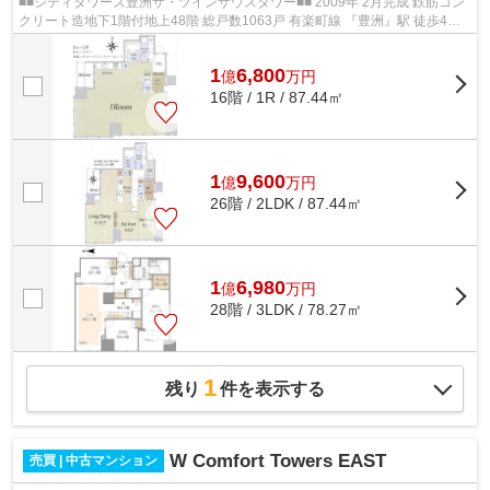
■■シティタワーズ豊洲ザ・ツインサウスタワー■■ 2009年 2月完成 鉄筋コン
クリート造地下1階付地上48階 総戸数1063戸 有楽町線 『豊洲』駅 徒歩4分
ゆりかもめ 『豊洲』駅 徒歩6分 ...
1
6,800
億
万
円
16階 / 1R / 87.44㎡
1
9,600
億
万
円
26階 / 2LDK / 87.44㎡
1
6,980
億
万
円
28階 / 3LDK / 78.27㎡
1
残り
件を表示する
W Comfort Towers EAST
売買 | 中古マンション