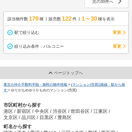
次の30件へ
179
122
1～30
該当物件数
棟
販売数
件
棟を表示
駅で絞り込む
変更
変更
絞り込み条件：
バルコニー
ページトップへ
東京の仲介手数料半額・無料の物件情報
>
(マンション(売買))路線・駅から探
す
>
ゆりかもめゆりかもめのマンション(売買)
市区町村から探す
港区
/
新宿区
/
中央区
/
渋谷区
/
世田谷区
/
江東区
/
文京区
/
品川区
/
目黒区
/
豊島区
町名から探す