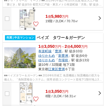
■■ドゥ・トゥール イースト■■ 2015年(平成27年)10月完成 都営大江戸線
「勝どき」駅 徒歩5分 都営大江戸線・東京メトロ有楽町線「月島」駅 徒歩15
分 充実の共用施設 ペット飼育可 ...
1
5,980
億
万
円
19階 / 2LDK / 70.70㎡
ベイズ タワー＆ガーデン
売買 | 中古マンション
1
3,050
2
4,000
億
万円～
億
万円
有楽町線
「
豊洲
」駅 徒歩10分
ゆりかもめ
「
新豊洲
」駅 徒歩6分
ゆりかもめ
「
市場前
」駅 徒歩13分
築10年 / 32階建 地下1階
東京都
江東区
豊洲
６丁目
■■ベイズタワー＆ガーデン■■ 2016年6月竣工 免震機能と制震機能の双方を
備えた、「免制震複合システム」採用 鉄筋コンクリート造地下1階付地上32
階建 総戸数550戸 東京メトロ有楽町...
1
3,050
億
万
円
8階 / 2LDK / 58.31㎡