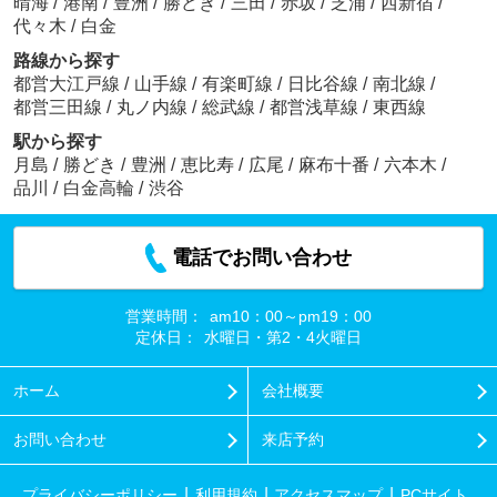
晴海
/
港南
/
豊洲
/
勝どき
/
三田
/
赤坂
/
芝浦
/
西新宿
/
代々木
/
白金
路線から探す
都営大江戸線
/
山手線
/
有楽町線
/
日比谷線
/
南北線
/
都営三田線
/
丸ノ内線
/
総武線
/
都営浅草線
/
東西線
駅から探す
月島
/
勝どき
/
豊洲
/
恵比寿
/
広尾
/
麻布十番
/
六本木
/
品川
/
白金高輪
/
渋谷
電話でお問い合わせ
営業時間：
am10：00～pm19：00
定休日：
水曜日・第2・4火曜日
ホーム
会社概要
お問い合わせ
来店予約
プライバシーポリシー
利用規約
アクセスマップ
PCサイト