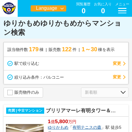
閲覧履歴
お気に入り
メニュー
Language
0
0
日本語
ゆりかもめゆりかもめからマンショ
ン検索
179
122
1～30
該当物件数
棟
販売数
件
棟を表示
駅で絞り込む
変更
変更
絞り込み条件：
バルコニー
販売物件のみ
ブリリアマーレ有明タワー＆ガーデン
売買 | 中古マンション
1
5,800
億
万円
ゆりかもめ
「
有明テニスの森
」駅 徒歩5