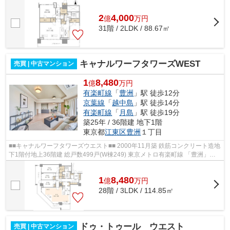
2
4,000
億
万
円
31階 / 2LDK / 88.67㎡
キャナルワーフタワーズWEST
売買 | 中古マンション
1
8,480
億
万円
有楽町線
「
豊洲
」駅 徒歩12分
京葉線
「
越中島
」駅 徒歩14分
有楽町線
「
月島
」駅 徒歩19分
築25年 / 36階建 地下1階
東京都
江東区
豊洲
１丁目
■■キャナルワーフタワーズウエスト■■ 2000年11月築 鉄筋コンクリート造地
下1階付地上36階建 総戸数499戸(W棟249) 東京メトロ有楽町線 「豊洲」駅
徒歩12分 オートロック 宅配ボック...
1
8,480
億
万
円
28階 / 3LDK / 114.85㎡
ドゥ・トゥール ウエスト
売買 | 中古マンション