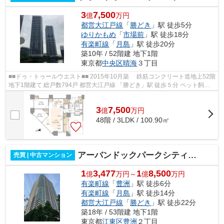
3
7,500
億
万円
都営大江戸線
「
勝どき
」駅 徒歩5分
ゆりかもめ
「
市場前
」駅 徒歩18分
有楽町線
「
月島
」駅 徒歩20分
築10年 / 52階建 地下1階
東京都
中央区
晴海
３丁目
■■ドゥ・トゥールウエスト■■ 2015年10月築 鉄筋コンクリート造地上52階
地下1階建て 総戸数794戸 都営大江戸線 「勝どき」駅 徒歩５分 ペット飼育
可能 オートロック・防犯カメラ完...
3
7,500
億
万
円
48階 / 3LDK / 100.90㎡
アーバンドックパークシティ豊洲タワーA
売買 | 中古マンション
1
3,477
1
8,500
億
万円～
億
万円
有楽町線
「
豊洲
」駅 徒歩6分
有楽町線
「
月島
」駅 徒歩14分
都営大江戸線
「
勝どき
」駅 徒歩22分
築18年 / 53階建 地下1階
東京都
江東区
豊洲
２丁目