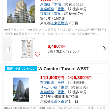
東西線
「
木場
」駅 徒歩11分
有楽町線
「
豊洲
」駅 徒歩18分
京葉線
「
潮見
」駅 徒歩17分
築43年 / 15階建
東京都
江東区
塩浜
２丁目
■■汐浜サンハイツ■■ 東京メトロ東西線『木場』駅より徒歩11分 ■昭和58年1
月竣工 ■鉄骨鉄筋コンクリート・鉄筋コンクリート造15階建 ■総戸数201戸 ■
エレベーター完備 ■駐車場完備 ■バ...
6,480
万
円
3階 / 3LDK / 72.00㎡
W Comfort Towers WEST
売買 | 中古マンション
1
1,900
1
6,800
億
万円～
億
万円
有楽町線
「
辰巳
」駅 徒歩8分
りんかい線
「
東雲
」駅 徒歩9分
有楽町線
「
豊洲
」駅 徒歩18分
築21年 / 45階建 地下2階
東京都
江東区
東雲
１丁目
■■W Comfort Towers WEST■■ 2005年2月築 鉄筋コンクリート造地下２階付