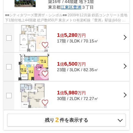
築16年 / 44階建 地下1階
東京都
江東区
豊洲
３丁目
■■シティタワーズ豊洲ザ・シンボル■■ 2009年12月築 鉄筋コンクリート造地
下1階付地上44階建 総戸数850戸 東京メトロ有楽町線『豊洲』駅徒歩6分 ス
カイラウンジ（32F）・スカイデ...
1
5,280
億
万
円
17階 / 3LDK / 70.15㎡
1
6,500
億
万
円
23階 / 3LDK / 82.35㎡
1
5,980
億
万
円
30階 / 2LDK / 72.27㎡
2
残り
件を表示する