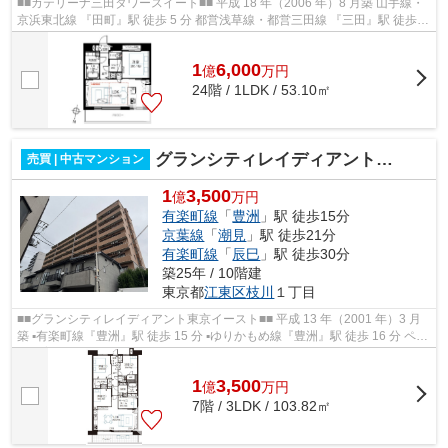
■■カテリーナ三田タワースイート■■ 平成 18 年（2006 年）8 月築 山手線・
京浜東北線 『田町』駅 徒歩 5 分 都営浅草線・都営三田線 『三田』駅 徒歩 3
分 ▪24 時間有人管理（夜間...
1
6,000
億
万
円
24階 / 1LDK / 53.10㎡
グランシティレイディアント東京イースト
売買 | 中古マンション
1
3,500
億
万円
有楽町線
「
豊洲
」駅 徒歩15分
京葉線
「
潮見
」駅 徒歩21分
有楽町線
「
辰巳
」駅 徒歩30分
築25年 / 10階建
東京都
江東区
枝川
１丁目
■■グランシティレイディアント東京イースト■■ 平成 13 年（2001 年）3 月
築 ▪有楽町線『豊洲』駅 徒歩 15 分 ▪ゆりかもめ線『豊洲』駅 徒歩 16 分 ペッ
ト飼育可 エレベーター、オー...
1
3,500
億
万
円
7階 / 3LDK / 103.82㎡