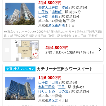
2
4,800
億
万円
都営大江戸線
「
汐留
」駅 徒歩3分
山手線
「
浜松町
」駅 徒歩7分
山手線
「
新橋
」駅 徒歩11分
築23年 / 47階建 地下2階
東京都
港区
東新橋
１丁目
■■東京ツインパークス■■ 2002年9月築 鉄筋コンクリート造地上47階地下2階
建て 総戸数1000戸 都営大江戸線「汐留」駅 徒歩3分 ＪＲ山手線「浜松町」
駅 徒歩7分 ＪＲ山手線「新橋」駅 ...
2
4,800
億
万
円
27階 / 1LDK＋1S(納戸) / 69.51㎡
カテリーナ三田タワースイート
売買 | 中古マンション
1
6,000
億
万円
山手線
「
田町
」駅 徒歩5分
都営三田線
「
三田
」駅 徒歩3分
ゆりかもめ
「
日の出
」駅 徒歩13分
築20年 / 36階建
東京都
港区
芝
４丁目