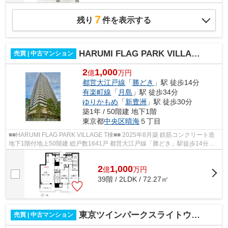
7
残り
件を表示する
HARUMI FLAG PARK VILLAGE T棟
売買 | 中古マンション
2
1,000
億
万円
都営大江戸線
「
勝どき
」駅 徒歩14分
有楽町線
「
月島
」駅 徒歩34分
ゆりかもめ
「
新豊洲
」駅 徒歩30分
築1年 / 50階建 地下1階
東京都
中央区
晴海
５丁目
■■HARUMI FLAG PARK VILLAGE T棟■■ 2025年8月築 鉄筋コンクリート造
地下1階付地上50階建 総戸数1641戸 都営大江戸線「勝どき」駅徒歩14分
【共用施設】 ○ パーティールームガーデン...
2
1,000
億
万
円
39階 / 2LDK / 72.27㎡
東京ツインパークスライトウィング
売買 | 中古マンション