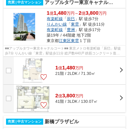
アップルタワー東京キャナルコート
売買 | 中古マンション
1
1,480
2
3,800
億
万円～
億
万円
有楽町線
「
辰巳
」駅 徒歩7分
りんかい線
「
東雲
」駅 徒歩11分
有楽町線
「
豊洲
」駅 徒歩17分
築19年 / 44階建 地下2階
東京都
江東区
東雲
１丁目
■■アップルタワー東京キャナルコート■■ 東京メトロ有楽町線「辰巳」駅徒
歩7分 りんかい線「東雲」駅徒歩11分 総戸数440戸 鉄筋コンクリート造
（RC）地下2階付地上44階建 2007年2月完...
1
1,480
億
万
円
21階 / 2LDK / 71.30㎡
2
3,800
億
万
円
41階 / 3LDK / 130.07㎡
新橋プラザビル
売買 | 中古マンション