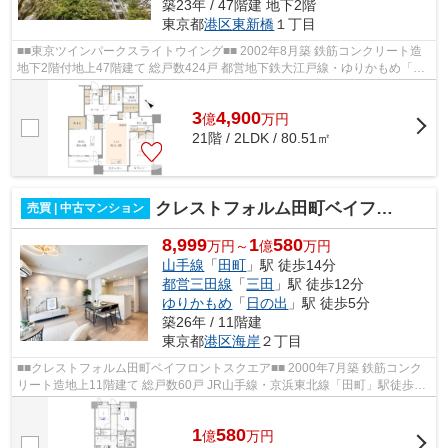
築23年 / 47階建 地下2階
東京都
港区
東新橋
１丁目
■■東京ツインパークスライトウイング■■ 2002年8月築 鉄筋コンクリート造
地下2階付地上47階建て 総戸数424戸 都営地下鉄大江戸線・ゆりかもめ「汐
留」駅徒歩3分 JR山手線・京浜東北根...
3
4,900
億
万
円
21階 / 2LDK / 80.51㎡
クレストフォルム田町ベイフロントスクエア
売買 | 中古マンション
8,999
1
580
万円～
億
万円
山手線
「
田町
」駅 徒歩14分
都営三田線
「
三田
」駅 徒歩12分
ゆりかもめ
「
日の出
」駅 徒歩5分
築26年 / 11階建
東京都
港区
海岸
２丁目
■■クレストフォルム田町ベイフロントスクエア■■ 2000年7月築 鉄筋コンク
リート造地上11階建て 総戸数60戸 JR山手線・京浜東北線「田町」駅徒歩14
分 ゆりかもめ線「日の出」駅徒歩5分...
1
580
億
万
円