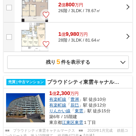
2
800
億
万
円
26階 / 3LDK / 78.67㎡
1
9,980
億
万
円
28階 / 3LDK / 81.64㎡
5
残り
件を表示する
プラウドシティ東雲キャナルマークス
売買 | 中古マンション
1
2,300
億
万円
有楽町線
「
豊洲
」駅 徒歩10分
有楽町線
「
辰巳
」駅 徒歩12分
りんかい線
「
東雲
」駅 徒歩15分
築6年 / 15階建
東京都
江東区
東雲
１丁目
■■ プラウドシティ東雲キャナルマークス ■■ 2020年1月完成 鉄筋コ
ンクリート造 地上15階建て 総戸数472戸 ■【交通】