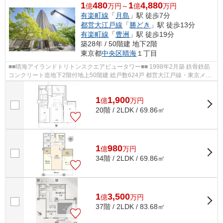
1
480
1
4,880
億
万円～
億
万円
有楽町線
「
月島
」駅 徒歩7分
都営大江戸線
「
勝どき
」駅 徒歩13分
有楽町線
「
豊洲
」駅 徒歩19分
築28年 / 50階建 地下2階
東京都
中央区
晴海
１丁目
■■晴海アイランドトリトンスクエアビュータワー■■ 1998年2月築 鉄骨鉄筋
コンクリート造地下2階付地上50階建 総戸数624戸 都営大江戸線・東京メト
ロ有楽町線「月島」駅 徒歩7分 オ...
1
1,900
億
万
円
20階 / 2LDK / 69.86㎡
1
980
億
万
円
34階 / 2LDK / 69.86㎡
1
3,500
億
万
円
37階 / 2LDK / 83.68㎡