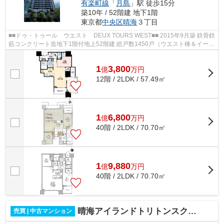
有楽町線
「
月島
」駅 徒歩15分
築10年 / 52階建 地下1階
東京都
中央区
晴海
３丁目
■■ドゥ・トゥール ウエスト DEUX TOURS WEST■■ 2015年9月築 鉄骨鉄
筋コンクリート造地下1階付地上52階建 総戸数1450戸（ウエスト棟＆イース
ト棟の合計） 都営大江戸線「勝どき」駅...
1
3,800
億
万
円
12階 / 2LDK / 57.49㎡
1
6,800
億
万
円
40階 / 2LDK / 70.70㎡
1
9,880
億
万
円
40階 / 2LDK / 70.70㎡
晴海アイランドトリトンスクエアビュータワー
売買 | 中古マンション