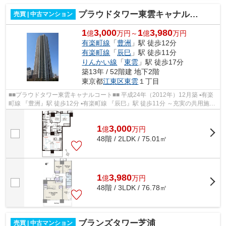
プラウドタワー東雲キャナルコート
売買 | 中古マンション
1
3,000
1
3,980
億
万円～
億
万円
有楽町線
「
豊洲
」駅 徒歩12分
有楽町線
「
辰巳
」駅 徒歩11分
りんかい線
「
東雲
」駅 徒歩17分
築13年 / 52階建 地下2階
東京都
江東区
東雲
１丁目
■■プラウドタワー東雲キャナルコート■■ 平成24年（2012年）12月築 ▪有楽
町線 『豊洲』駅 徒歩12分 ▪有楽町線 『辰巳』駅 徒歩11分 ～充実の共用施設
～ カフェラウンジ・フィットネ...
1
3,000
億
万
円
48階 / 2LDK / 75.01㎡
1
3,980
億
万
円
48階 / 3LDK / 76.78㎡
ブランズタワー芝浦
売買 | 中古マンション