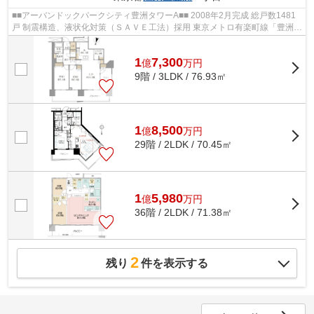
■■アーバンドックパークシティ豊洲タワーA■■ 2008年2月完成 総戸数1481
戸 制震構造、液状化対策（ＳＡＶＥ工法）採用 東京メトロ有楽町線「豊洲」
駅徒歩6分 ゆりかもめ「豊洲」駅徒...
1
7,300
億
万
円
9階 / 3LDK / 76.93㎡
1
8,500
億
万
円
29階 / 2LDK / 70.45㎡
1
5,980
億
万
円
36階 / 2LDK / 71.38㎡
2
残り
件を表示する