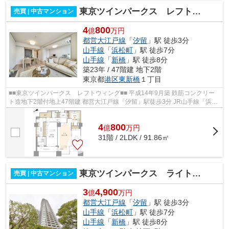
東京ツインパークス レフトウイング
売買 | 中古マンション
4
800
億
万円
都営大江戸線
「
汐留
」駅 徒歩3分
山手線
「
浜松町
」駅 徒歩7分
山手線
「
新橋
」駅 徒歩8分
築23年 / 47階建 地下2階
東京都
港区
東新橋
１丁目
■■東京ツインパークス レフトウィング■■ 平成14年9月築 鉄筋コンクリー
ト造地下2階付地上47階建 都営大江戸線「汐留」駅徒歩3分 JR山手線「浜松
町」駅徒歩7分 JR山手線「新橋」駅徒...
4
800
億
万
円
31階 / 2LDK / 91.86㎡
東京ツインパークス ライトウイング
売買 | 中古マンション
3
4,900
億
万円
都営大江戸線
「
汐留
」駅 徒歩3分
山手線
「
浜松町
」駅 徒歩7分
山手線
「
新橋
」駅 徒歩8分