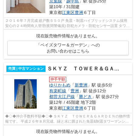
京葉線
「
越中島
」駅 徒歩25分
築10年 / 31階建
東京都
江東区
豊洲
６丁目
２０１６年７月完成 総戸数５５０戸 免震・制震ハイブリッドシステム採用
安心の２４時間有人管理(夜間警備員) 防犯カメラ・防犯センサー設置 タワー
マンションならではの充実の...
現在販売物件情報がありません。
「ベイズタワー＆ガーデン」への
お問い合わせはこちら
ＳＫＹＺ ＴＯＷＥＲ＆ＧＡＲＤＥＮ
売買 | 中古マンション
仲手半額
ゆりかもめ
「
新豊洲
」駅 徒歩5分
有楽町線
「
豊洲
」駅 徒歩12分
都営大江戸線
「
勝どき
」駅 徒歩27分
築12年 / 45階建 地下2階
東京都
江東区
豊洲
６丁目
◆◇◆仲介手数料半額◆◇◆ ＳＫＹＺ ＴＯＷＥＲ＆ＧＡＲＤＥＮの物件情
報です。 平成２６年８月完成、緑と水に囲まれた免震&制震タワーマンショ
ン 充実の共用施設、都心へのアクセ...
現在販売物件情報がありません。