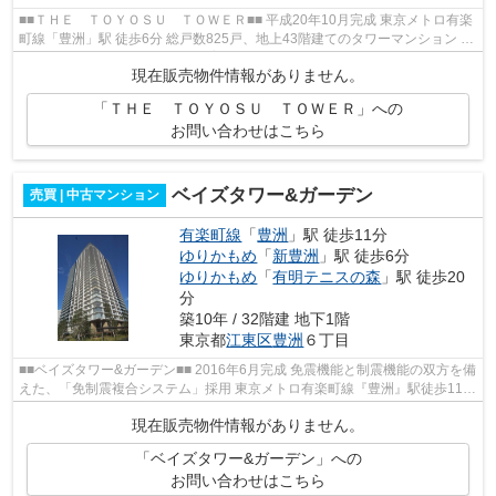
■■ＴＨＥ ＴＯＹＯＳＵ ＴＯＷＥＲ■■ 平成20年10月完成 東京メトロ有楽
町線「豊洲」駅 徒歩6分 総戸数825戸、地上43階建てのタワーマンション オ
ール電化システム採用 ペット飼育...
現在販売物件情報がありません。
「ＴＨＥ ＴＯＹＯＳＵ ＴＯＷＥＲ」への
お問い合わせはこちら
ベイズタワー&ガーデン
売買 | 中古マンション
有楽町線
「
豊洲
」駅 徒歩11分
ゆりかもめ
「
新豊洲
」駅 徒歩6分
ゆりかもめ
「
有明テニスの森
」駅 徒歩20
分
築10年 / 32階建 地下1階
東京都
江東区
豊洲
６丁目
■■ベイズタワー&ガーデン■■ 2016年6月完成 免震機能と制震機能の双方を備
えた、「免制震複合システム」採用 東京メトロ有楽町線『豊洲』駅徒歩11
分 ゆりかもめ『新豊洲』駅...
現在販売物件情報がありません。
「ベイズタワー&ガーデン」への
お問い合わせはこちら