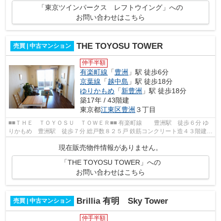
「東京ツインパークス レフトウイング」への
お問い合わせはこちら
THE TOYOSU TOWER
売買 | 中古マンション
仲手半額
有楽町線
「
豊洲
」駅 徒歩6分
京葉線
「
越中島
」駅 徒歩18分
ゆりかもめ
「
新豊洲
」駅 徒歩18分
築17年 / 43階建
東京都
江東区
豊洲
３丁目
■■ＴＨＥ ＴＯＹＯＳＵ ＴＯＷＥＲ■■ 有楽町線 豊洲駅 徒歩６分 ゆ
りかもめ 豊洲駅 徒歩７分 総戸数８２５戸 鉄筋コンクリート造４３階建
平成２０年１０月完成 ■■周辺情報...
現在販売物件情報がありません。
「THE TOYOSU TOWER」への
お問い合わせはこちら
Brillia 有明 Sky Tower
売買 | 中古マンション
仲手半額