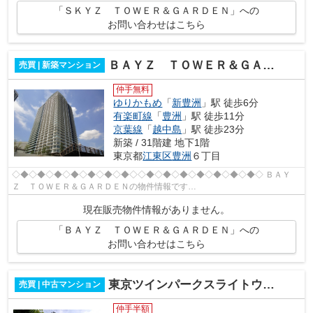
「ＳＫＹＺ ＴＯＷＥＲ＆ＧＡＲＤＥＮ」への
お問い合わせはこちら
ＢＡＹＺ ＴＯＷＥＲ＆ＧＡＲＤＥＮ
売買 | 新築マンション
仲手無料
ゆりかもめ
「
新豊洲
」駅 徒歩6分
有楽町線
「
豊洲
」駅 徒歩11分
京葉線
「
越中島
」駅 徒歩23分
新築 / 31階建 地下1階
東京都
江東区
豊洲
６丁目
◇◆◇◆◇◆◇◆◇◆◇◆◇◆◇◇◆◇◆◇◆◇◆◇◆◇◆◇◆◇ ＢＡＹ
Ｚ ＴＯＷＥＲ＆ＧＡＲＤＥＮの物件情報です
◇◆◇◆◇◆◇◆◇◆◇◆◇◆◇◇◆◇◆◇◆◇◆◇◆◇◆◇◆◇ 平成２８
現在販売物件情報がありません。
年７月完成 総戸数５５０戸 地下１階付３１階建 ■【交...
「ＢＡＹＺ ＴＯＷＥＲ＆ＧＡＲＤＥＮ」への
お問い合わせはこちら
東京ツインパークスライトウィング
売買 | 中古マンション
仲手半額