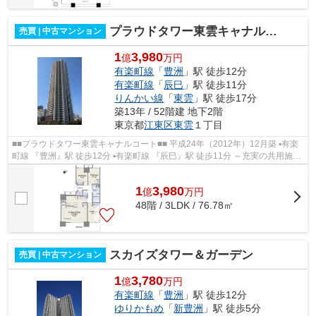
プラウドタワー東雲キャナルコート
売買 | 中古マンション
1
3,980
億
万円
有楽町線
「
豊洲
」駅 徒歩12分
有楽町線
「
辰巳
」駅 徒歩11分
りんかい線
「
東雲
」駅 徒歩17分
築13年 / 52階建 地下2階
東京都
江東区
東雲
１丁目
■■プラウドタワー東雲キャナルコート■■ 平成24年（2012年）12月築 ▪有楽
町線 『豊洲』駅 徒歩12分 ▪有楽町線 『辰巳』駅 徒歩11分 ～充実の共用施設
～ カフェラウンジ・フィットネ...
1
3,980
億
万
円
48階 / 3LDK / 76.78㎡
スカイズタワー＆ガーデン
売買 | 中古マンション
1
3,780
億
万円
有楽町線
「
豊洲
」駅 徒歩12分
ゆりかもめ
「
新豊洲
」駅 徒歩5分