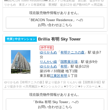
■■BEACON Tower Residence■■ 東京メトロ有楽町線 辰巳駅 徒歩9分 ゆ
りかもめ 東京メトロ有楽町線 豊洲駅 徒歩12分 総戸数440戸 ≪周辺施設
≫ イオン東雲ショッピングセンター ら...
現在販売物件情報がありません。
「BEACON Tower Residence」への
お問い合わせはこちら
Brillia 有明 Sky Tower
売買 | 中古マンション
仲手半額
ゆりかもめ
「
有明テニスの森
」駅 徒歩7
分
りんかい線
「
国際展示場
」駅 徒歩9分
ゆりかもめ
「
有明
」駅 徒歩12分
築15年 / 33階建 地下1階
東京都
江東区
有明
１丁目
ゆりかもめ【有明テニスの森】駅より徒歩７分 りんかい線【国際展示場】駅
より徒歩９分 ≪共用施設≫ ■コンシェルジュ ■ラウンジ ■キッズルーム ■プ
ライベートテラス ■プール・ジム ■オ...
現在販売物件情報がありません。
「Brillia 有明 Sky Tower」への
お問い合わせはこちら