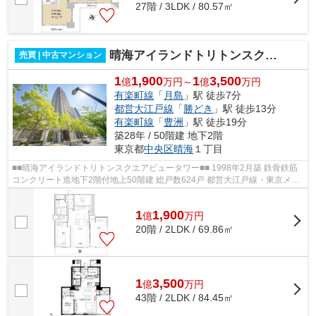
27階 / 3LDK / 80.57㎡
晴海アイランドトリトンスクエアビュータワー
売買 | 中古マンション
1
1,900
1
3,500
億
万円～
億
万円
有楽町線
「
月島
」駅 徒歩7分
都営大江戸線
「
勝どき
」駅 徒歩13分
有楽町線
「
豊洲
」駅 徒歩19分
築28年 / 50階建 地下2階
東京都
中央区
晴海
１丁目
■■晴海アイランドトリトンスクエアビュータワー■■ 1998年2月築 鉄骨鉄筋
コンクリート造地下2階付地上50階建 総戸数624戸 都営大江戸線・東京メト
ロ有楽町線「月島」駅 徒歩7分 オ...
1
1,900
億
万
円
20階 / 2LDK / 69.86㎡
1
3,500
億
万
円
43階 / 2LDK / 84.45㎡