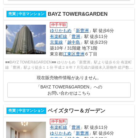
BAYZ TOWER&GARDEN
売買 | 中古マンション
仲手半額
ゆりかもめ
「
新豊洲
」駅 徒歩6分
有楽町線
「
豊洲
」駅 徒歩11分
京葉線
「
越中島
」駅 徒歩23分
築10年 / 31階建 地下1階
東京都
江東区
豊洲
６丁目
■■BAYZ TOWER&GARDEN■■ ゆりかもめ「新豊洲」駅より徒歩６分 有楽町
線「豊洲」駅より徒歩１１分 平成２８年７月完成の築後未入居物件 総戸数５
５０戸の大規模タワーマンション...
現在販売物件情報がありません。
「BAYZ TOWER&GARDEN」への
お問い合わせはこちら
ベイズタワー＆ガーデン
売買 | 中古マンション
仲手無料
有楽町線
「
豊洲
」駅 徒歩11分
ゆりかもめ
「
新豊洲
」駅 徒歩6分