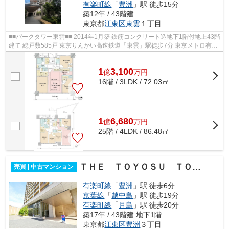
有楽町線
「
豊洲
」駅 徒歩15分
築12年 / 43階建
東京都
江東区
東雲
１丁目
■■パークタワー東雲■■ 2014年1月築 鉄筋コンクリート造地下1階付地上43階
建て 総戸数585戸 東京りんかい高速鉄道「東雲」駅徒歩7分 東京メトロ有楽
町線「辰巳」駅徒歩9分 オートロ...
1
3,100
億
万
円
16階 / 3LDK / 72.03㎡
1
6,680
億
万
円
25階 / 4LDK / 86.48㎡
ＴＨＥ ＴＯＹＯＳＵ ＴＯＷＥＲ
売買 | 中古マンション
有楽町線
「
豊洲
」駅 徒歩6分
京葉線
「
越中島
」駅 徒歩19分
有楽町線
「
月島
」駅 徒歩20分
築17年 / 43階建 地下1階
東京都
江東区
豊洲
３丁目