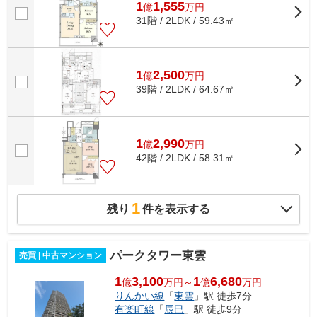
1
1,555
億
万
円
31階 / 2LDK / 59.43㎡
1
2,500
億
万
円
39階 / 2LDK / 64.67㎡
1
2,990
億
万
円
42階 / 2LDK / 58.31㎡
1
残り
件を表示する
パークタワー東雲
売買 | 中古マンション
1
3,100
1
6,680
億
万円～
億
万円
りんかい線
「
東雲
」駅 徒歩7分
有楽町線
「
辰巳
」駅 徒歩9分