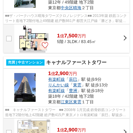
築12年 / 49階建 地下2階
東京都
中央区
晴海
２丁目
■■ザ・パークハウス晴海タワーズクロノレジデンス■■ 2013年築 鉄筋コンク
リート造地下2階付地上49階建 総戸数861戸 都営大江戸線「勝どき」駅徒歩
12分 東京メトロ有楽町線「月島」駅...
1
7,500
億
万
円
5階 / 3LDK / 83.45㎡
キャナルファーストタワー
売買 | 中古マンション
1
2,900
億
万円
有楽町線
「
辰巳
」駅 徒歩9分
りんかい線
「
東雲
」駅 徒歩13分
有楽町線
「
豊洲
」駅 徒歩18分
築18年 / 42階建 地下2階
東京都
江東区
東雲
１丁目
■■ キャナルファーストタワー ■■ 2008年 1月完成 鉄骨鉄筋コンクリート
造地下2階付地上42階建 総戸数415戸 東京メトロ有楽町線「辰巳」駅徒歩9
分 東京臨海高速鉄道「東雲」駅徒歩1...
1
2,900
億
万
円