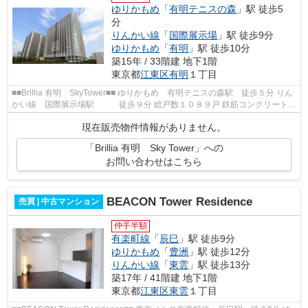
ゆりかもめ
「
有明テニスの森
」駅 徒歩5
分
りんかい線
「
国際展示場
」駅 徒歩9分
ゆりかもめ
「
有明
」駅 徒歩10分
築15年 / 33階建 地下1階
東京都
江東区
有明
１丁目
■■Brillia 有明 SkyTower■■ ゆりかもめ 有明テニスの森駅 徒歩５分 りん
かい線 国際展示場駅 徒歩９分 総戸数１０８９戸 鉄筋コンクリート造
地下１階地上３３階建 平成２２...
現在販売物件情報がありません。
「Brillia 有明 Sky Tower」への
お問い合わせはこちら
BEACON Tower Residence
売買 | 中古マンション
仲手半額
有楽町線
「
辰巳
」駅 徒歩9分
ゆりかもめ
「
豊洲
」駅 徒歩12分
りんかい線
「
東雲
」駅 徒歩13分
築17年 / 41階建 地下1階
東京都
江東区
東雲
１丁目