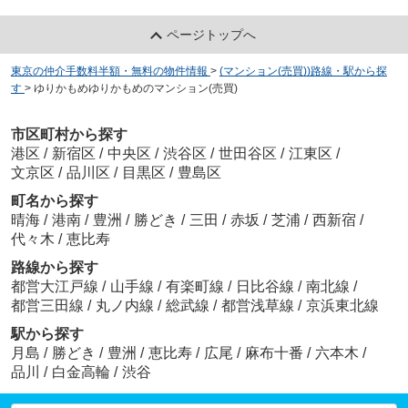
ページトップへ
東京の仲介手数料半額・無料の物件情報
>
(マンション(売買))路線・駅から探
す
>
ゆりかもめゆりかもめのマンション(売買)
市区町村から探す
港区
/
新宿区
/
中央区
/
渋谷区
/
世田谷区
/
江東区
/
文京区
/
品川区
/
目黒区
/
豊島区
町名から探す
晴海
/
港南
/
豊洲
/
勝どき
/
三田
/
赤坂
/
芝浦
/
西新宿
/
代々木
/
恵比寿
路線から探す
都営大江戸線
/
山手線
/
有楽町線
/
日比谷線
/
南北線
/
都営三田線
/
丸ノ内線
/
総武線
/
都営浅草線
/
京浜東北線
駅から探す
月島
/
勝どき
/
豊洲
/
恵比寿
/
広尾
/
麻布十番
/
六本木
/
品川
/
白金高輪
/
渋谷