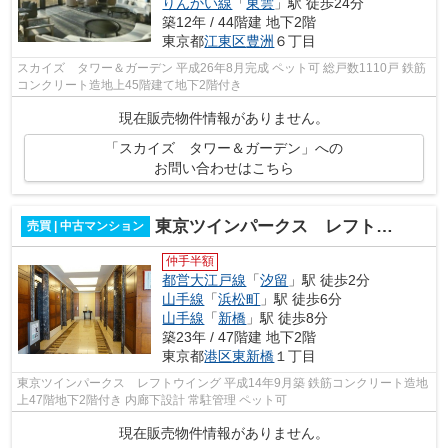
りんかい線
「
東雲
」駅 徒歩24分
築12年 / 44階建 地下2階
東京都
江東区
豊洲
６丁目
スカイズ タワー＆ガーデン 平成26年8月完成 ペット可 総戸数1110戸 鉄筋
コンクリート造地上45階建て地下2階付き
現在販売物件情報がありません。
「スカイズ タワー＆ガーデン」への
お問い合わせはこちら
東京ツインパークス レフトウイング
売買 | 中古マンション
仲手半額
都営大江戸線
「
汐留
」駅 徒歩2分
山手線
「
浜松町
」駅 徒歩6分
山手線
「
新橋
」駅 徒歩8分
築23年 / 47階建 地下2階
東京都
港区
東新橋
１丁目
東京ツインパークス レフトウイング 平成14年9月築 鉄筋コンクリート造地
上47階地下2階付き 内廊下設計 常駐管理 ペット可
現在販売物件情報がありません。