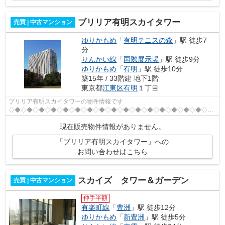
ブリリア有明スカイタワー
売買 | 中古マンション
ゆりかもめ
「
有明テニスの森
」駅 徒歩7
分
りんかい線
「
国際展示場
」駅 徒歩9分
ゆりかもめ
「
有明
」駅 徒歩10分
築15年 / 33階建 地下1階
東京都
江東区
有明
１丁目
ブリリア有明スカイタワーの物件情報です
◇◆◇◆◇◆◇◆◇◆◇◆◇◆◇◆◇◆◇◆◇◆◇◆◇◆◇◆◇◆◇◆◇◆
平成 ２２年 １２月築 総戸数 １０８９戸 地上 ３３階 地下１階建 ゆりかもめ
現在販売物件情報がありません。
「有明テニスの森」駅 ...
「ブリリア有明スカイタワー」への
お問い合わせはこちら
スカイズ タワー＆ガーデン
売買 | 中古マンション
仲手半額
有楽町線
「
豊洲
」駅 徒歩12分
ゆりかもめ
「
新豊洲
」駅 徒歩5分