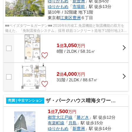
ゆりかもめ
「
新豊洲
」駅 徒歩6分
ゆりかもめ
「
市場前
」駅 徒歩13分
築10年 / 32階建 地下1階
東京都
江東区
豊洲
６丁目
■■ベイズタワー＆ガーデン■■ 2016年6月竣工 免震機能と制震機能の双方を
備えた、「免制震複合システム」採用 鉄筋コンクリート造地下1階付地上32
階建 総戸数550戸 東京メトロ有楽町...
1
3,050
億
万
円
8階 / 2LDK / 58.31㎡
2
4,000
億
万
円
31階 / 2LDK / 88.67㎡
ザ・パークハウス晴海タワーズクロノレジデンス
売買 | 中古マンション
1
7,500
億
万円
都営大江戸線
「
勝どき
」駅 徒歩12分
有楽町線
「
月島
」駅 徒歩15分
ゆりかもめ
「
新豊洲
」駅 徒歩14分