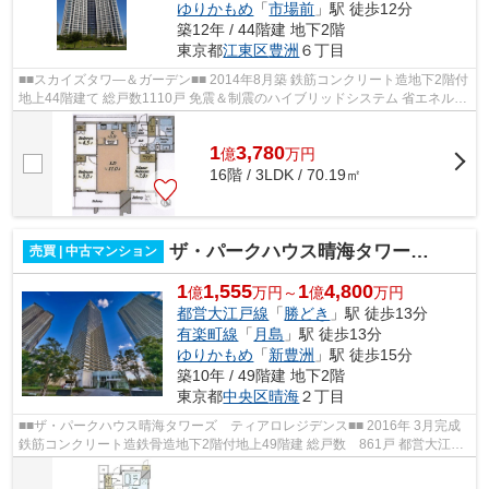
ゆりかもめ
「
市場前
」駅 徒歩12分
築12年 / 44階建 地下2階
東京都
江東区
豊洲
６丁目
■■スカイズタワ―＆ガーデン■■ 2014年8月築 鉄筋コンクリート造地下2階付
地上44階建て 総戸数1110戸 免震＆制震のハイブリッドシステム 省エネルギ
ー対策等級４（最高ランク）取得 ...
1
3,780
億
万
円
16階 / 3LDK / 70.19㎡
ザ・パークハウス晴海タワーズ ティアロレジデンス
売買 | 中古マンション
1
1,555
1
4,800
億
万円～
億
万円
都営大江戸線
「
勝どき
」駅 徒歩13分
有楽町線
「
月島
」駅 徒歩13分
ゆりかもめ
「
新豊洲
」駅 徒歩15分
築10年 / 49階建 地下2階
東京都
中央区
晴海
２丁目
■■ザ・パークハウス晴海タワーズ ティアロレジデンス■■ 2016年 3月完成
鉄筋コンクリート造鉄骨造地下2階付地上49階建 総戸数 861戸 都営大江戸
線「勝どき」駅徒歩13分 東京メトロ...