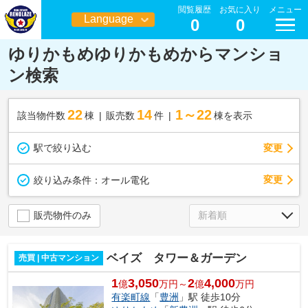
閲覧履歴
お気に入り
メニュー
Language
0
0
日本語
ゆりかもめゆりかもめからマンショ
ン検索
22
14
1～22
該当物件数
棟
販売数
件
棟を表示
駅で絞り込む
変更
変更
絞り込み条件：
オール電化
販売物件のみ
ベイズ タワー＆ガーデン
売買 | 中古マンション
1
3,050
2
4,000
億
万円～
億
万円
有楽町線
「
豊洲
」駅 徒歩10分