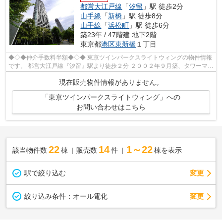
都営大江戸線
「
汐留
」駅 徒歩2分
山手線
「
新橋
」駅 徒歩8分
山手線
「
浜松町
」駅 徒歩6分
築23年 / 47階建 地下2階
東京都
港区
東新橋
１丁目
◆◇◆仲介手数料半額◆◇◆ 東京ツインパークスライトウィングの物件情報
です。 都営大江戸線『汐留』駅より徒歩２分 ２００２年９月築、タワーマン
ション３７階部分の角部屋です♪ リノ...
現在販売物件情報がありません。
「東京ツインパークスライトウィング」への
お問い合わせはこちら
22
14
1～22
該当物件数
棟
販売数
件
棟を表示
駅で絞り込む
変更
変更
絞り込み条件：
オール電化