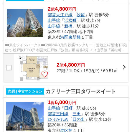
2
4,800
億
万円
都営大江戸線
「
汐留
」駅 徒歩3分
山手線
「
浜松町
」駅 徒歩7分
山手線
「
新橋
」駅 徒歩11分
築23年 / 47階建 地下2階
東京都
港区
東新橋
１丁目
■■東京ツインパークス■■ 2002年9月築 鉄筋コンクリート造地上47階地下2階
建て 総戸数1000戸 都営大江戸線「汐留」駅 徒歩3分 ＪＲ山手線「浜松町」
駅 徒歩7分 ＪＲ山手線「新橋」駅 ...
2
4,800
億
万
円
27階 / 1LDK＋1S(納戸) / 69.51㎡
カテリーナ三田タワースイート
売買 | 中古マンション
1
6,000
億
万円
山手線
「
田町
」駅 徒歩5分
都営三田線
「
三田
」駅 徒歩3分
ゆりかもめ
「
日の出
」駅 徒歩13分
築20年 / 36階建
東京都
港区
芝
４丁目