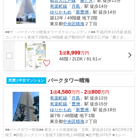
都営大江戸線
「
勝どき
」駅 徒歩11分
有楽町線
「
月島
」駅 徒歩14分
ゆりかもめ
「
新豊洲
」駅 徒歩14分
築12年 / 49階建 地下2階
東京都
中央区
晴海
２丁目
■■ザ・パークハウス晴海タワーズクロノレジデンス■■ 平成25年10月築 鉄筋
コンクリート造地下2階地上49階建 総戸数883戸 都営大江戸線『勝どき』駅
徒歩11分 東京メトロ有楽町線・都営...
1
8,999
億
万
円
46階 / 2LDK / 81.61㎡
パークタワー晴海
売買 | 中古マンション
1
4,580
2
800
億
万円～
億
万円
有楽町線
「
月島
」駅 徒歩12分
有楽町線
「
豊洲
」駅 徒歩15分
ゆりかもめ
「
新豊洲
」駅 徒歩18分
築7年 / 48階建 地下1階
東京都
中央区
晴海
２丁目
■■パークタワー晴海■■ 東京メトロ有楽町線「月島」駅徒歩12分 ■2019年2月
竣工 ■鉄筋コンクリート造地下1階付地上48階建 ■総戸数1076戸 ■エレベー