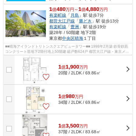
1
480
1
4,880
億
万円～
億
万円
有楽町線
「
月島
」駅 徒歩7分
都営大江戸線
「
勝どき
」駅 徒歩13分
有楽町線
「
豊洲
」駅 徒歩19分
築28年 / 50階建 地下2階
東京都
中央区
晴海
１丁目
■■晴海アイランドトリトンスクエアビュータワー■■ 1998年2月築 鉄骨鉄筋
コンクリート造地下2階付地上50階建 総戸数624戸 都営大江戸線・東京メト
ロ有楽町線「月島」駅 徒歩7分 オ...
1
1,900
億
万
円
20階 / 2LDK / 69.86㎡
1
980
億
万
円
34階 / 2LDK / 69.86㎡
1
3,500
億
万
円
37階 / 2LDK / 83.68㎡