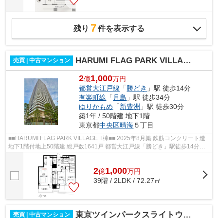
7
残り
件を表示する
HARUMI FLAG PARK VILLAGE T棟
売買 | 中古マンション
2
1,000
億
万円
都営大江戸線
「
勝どき
」駅 徒歩14分
有楽町線
「
月島
」駅 徒歩34分
ゆりかもめ
「
新豊洲
」駅 徒歩30分
築1年 / 50階建 地下1階
東京都
中央区
晴海
５丁目
■■HARUMI FLAG PARK VILLAGE T棟■■ 2025年8月築 鉄筋コンクリート造
地下1階付地上50階建 総戸数1641戸 都営大江戸線「勝どき」駅徒歩14分
【共用施設】 ○ パーティールームガーデン...
2
1,000
億
万
円
39階 / 2LDK / 72.27㎡
東京ツインパークスライトウィング
売買 | 中古マンション