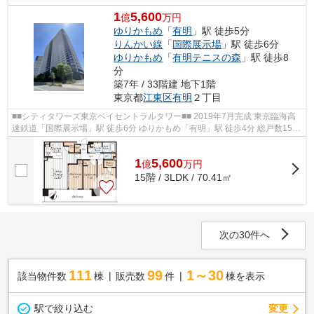
1
5,600
億
万円
ゆりかもめ
「
有明
」駅 徒歩5分
りんかい線
「
国際展示場
」駅 徒歩6分
ゆりかもめ
「
有明テニスの森
」駅 徒歩8
分
築7年 / 33階建 地下1階
東京都
江東区
有明
２丁目
■■シティタワーズ東京ベイセントラルタワー■■ 2019年7月完成 東京臨海高
速鉄道「国際展示場」駅 徒歩6分 ゆりかもめ「有明」駅 徒歩4分 総戸数1539
戸・免震構造の大規模タワーマンシ...
1
5,600
億
万
円
15階 / 3LDK / 70.41㎡
次の30件へ
111
99
1～30
該当物件数
棟
販売数
件
棟を表示
駅で絞り込む
変更