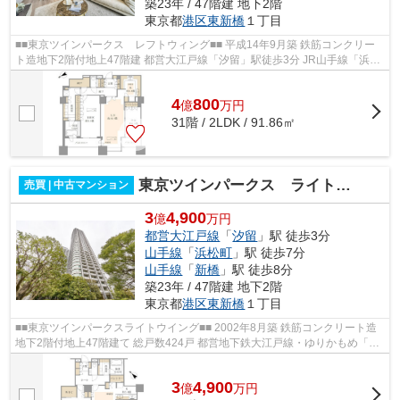
築23年 / 47階建 地下2階
東京都
港区
東新橋
１丁目
■■東京ツインパークス レフトウィング■■ 平成14年9月築 鉄筋コンクリー
ト造地下2階付地上47階建 都営大江戸線「汐留」駅徒歩3分 JR山手線「浜松
町」駅徒歩7分 JR山手線「新橋」駅徒...
4
800
億
万
円
31階 / 2LDK / 91.86㎡
東京ツインパークス ライトウイング
売買 | 中古マンション
3
4,900
億
万円
都営大江戸線
「
汐留
」駅 徒歩3分
山手線
「
浜松町
」駅 徒歩7分
山手線
「
新橋
」駅 徒歩8分
築23年 / 47階建 地下2階
東京都
港区
東新橋
１丁目
■■東京ツインパークスライトウイング■■ 2002年8月築 鉄筋コンクリート造
地下2階付地上47階建て 総戸数424戸 都営地下鉄大江戸線・ゆりかもめ「汐
留」駅徒歩3分 JR山手線・京浜東北根...
3
4,900
億
万
円