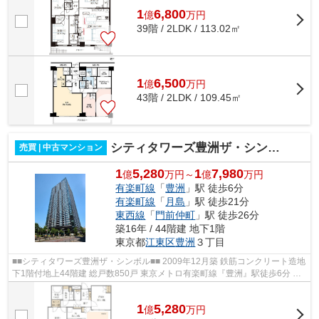
1
6,800
億
万
円
39階 / 2LDK / 113.02㎡
1
6,500
億
万
円
43階 / 2LDK / 109.45㎡
シティタワーズ豊洲ザ・シンボル
売買 | 中古マンション
1
5,280
1
7,980
億
万円～
億
万円
有楽町線
「
豊洲
」駅 徒歩6分
有楽町線
「
月島
」駅 徒歩21分
東西線
「
門前仲町
」駅 徒歩26分
築16年 / 44階建 地下1階
東京都
江東区
豊洲
３丁目
■■シティタワーズ豊洲ザ・シンボル■■ 2009年12月築 鉄筋コンクリート造地
下1階付地上44階建 総戸数850戸 東京メトロ有楽町線『豊洲』駅徒歩6分 ス
カイラウンジ（32F）・スカイデ...
1
5,280
億
万
円