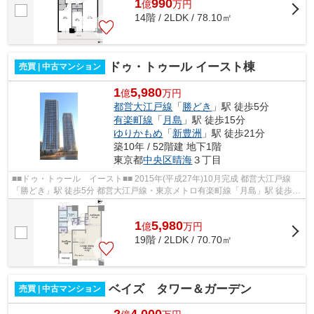
1
990
億
万
円
14階 / 2LDK / 78.10㎡
ドゥ・トゥール イースト棟
売買 | 中古マンション
1
5,980
億
万円
都営大江戸線
「
勝どき
」駅 徒歩5分
有楽町線
「
月島
」駅 徒歩15分
ゆりかもめ
「
新豊洲
」駅 徒歩21分
築10年 / 52階建 地下1階
東京都
中央区
晴海
３丁目
■■ドゥ・トゥール イースト■■ 2015年(平成27年)10月完成 都営大江戸線
「勝どき」駅 徒歩5分 都営大江戸線・東京メトロ有楽町線「月島」駅 徒歩15
分 充実の共用施設 ペット飼育可 ...
1
5,980
億
万
円
19階 / 2LDK / 70.70㎡
ベイズ タワー＆ガーデン
売買 | 中古マンション