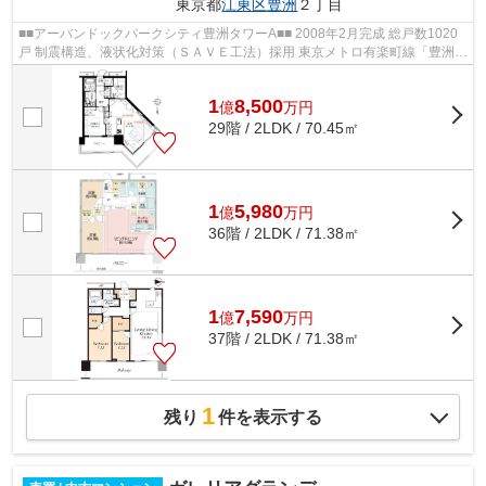
東京都
江東区
豊洲
２丁目
■■アーバンドックパークシティ豊洲タワーA■■ 2008年2月完成 総戸数1020
戸 制震構造、液状化対策（ＳＡＶＥ工法）採用 東京メトロ有楽町線「豊洲」
駅徒歩6分 ゆりかもめ「豊洲」駅徒...
1
8,500
億
万
円
29階 / 2LDK / 70.45㎡
1
5,980
億
万
円
36階 / 2LDK / 71.38㎡
1
7,590
億
万
円
37階 / 2LDK / 71.38㎡
1
残り
件を表示する