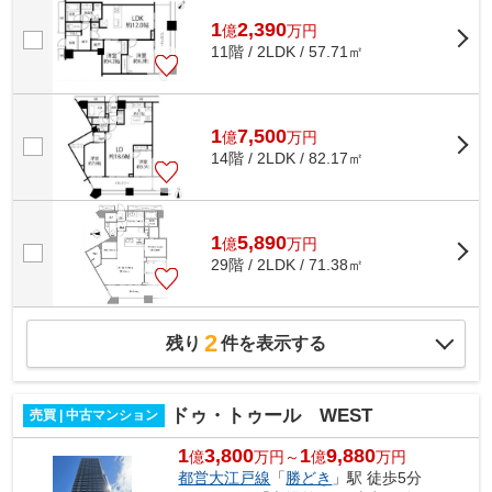
1
2,390
億
万
円
11階 / 2LDK / 57.71㎡
1
7,500
億
万
円
14階 / 2LDK / 82.17㎡
1
5,890
億
万
円
29階 / 2LDK / 71.38㎡
2
残り
件を表示する
ドゥ・トゥール WEST
売買 | 中古マンション
1
3,800
1
9,880
億
万円～
億
万円
都営大江戸線
「
勝どき
」駅 徒歩5分