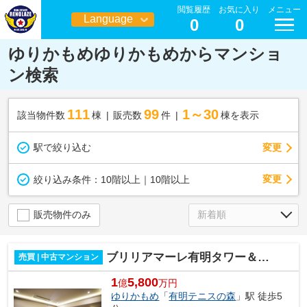
閲覧履歴
お気に入り
メニュー
Language
0
0
日本語
ゆりかもめゆりかもめからマンショ
ン検索
111
99
1～30
該当物件数
棟
販売数
件
棟を表示
駅で絞り込む
変更
変更
絞り込み条件：
10階以上｜10階以上
販売物件のみ
ブリリアマーレ有明タワー＆ガーデン
売買 | 中古マンション
1
5,800
億
万円
ゆりかもめ
「
有明テニスの森
」駅 徒歩5