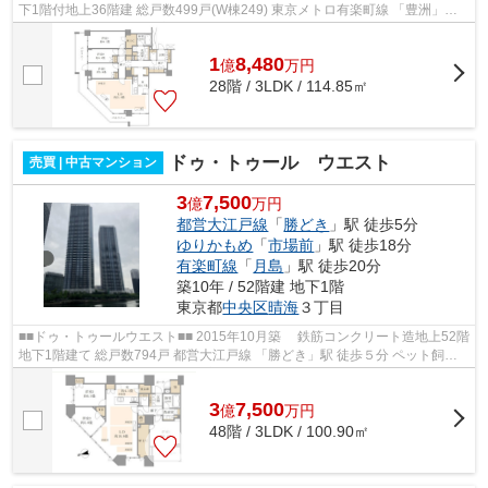
下1階付地上36階建 総戸数499戸(W棟249) 東京メトロ有楽町線 「豊洲」駅
徒歩12分 オートロック 宅配ボック...
1
8,480
億
万
円
28階 / 3LDK / 114.85㎡
ドゥ・トゥール ウエスト
売買 | 中古マンション
3
7,500
億
万円
都営大江戸線
「
勝どき
」駅 徒歩5分
ゆりかもめ
「
市場前
」駅 徒歩18分
有楽町線
「
月島
」駅 徒歩20分
築10年 / 52階建 地下1階
東京都
中央区
晴海
３丁目
■■ドゥ・トゥールウエスト■■ 2015年10月築 鉄筋コンクリート造地上52階
地下1階建て 総戸数794戸 都営大江戸線 「勝どき」駅 徒歩５分 ペット飼育
可能 オートロック・防犯カメラ完...
3
7,500
億
万
円
48階 / 3LDK / 100.90㎡