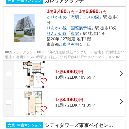
ガレリアグランデ
売買 | 中古マンション
1
3,480
1
6,990
億
万円～
億
万円
ゆりかもめ
「
有明テニスの森
」駅 徒歩8
分
りんかい線
「
国際展示場
」駅 徒歩13分
りんかい線
「
東雲
」駅 徒歩14分
築20年 / 27階建 地下1階
東京都
江東区
有明
１丁目
■■ガレリアグランデ■■ 2006年2月完成 鉄筋コンクリート造地下1階付地上27
階建て 有明テニスの森駅より徒歩9分 総戸数413戸のタワーマンション ■24
時間有人管理 ■24時間遠隔管理シス...
1
6,990
億
万
円
10階 / 2LDK / 89.69㎡
1
3,480
億
万
円
11階 / 2LDK / 71.39㎡
シティタワーズ東京ベイセントラルタワー
売買 | 中古マンション