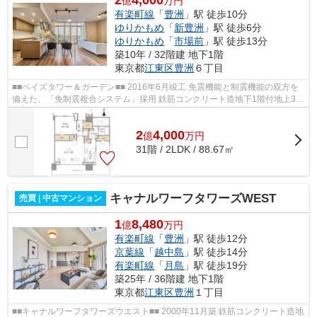
2
4,000
億
万円
有楽町線
「
豊洲
」駅 徒歩10分
ゆりかもめ
「
新豊洲
」駅 徒歩6分
ゆりかもめ
「
市場前
」駅 徒歩13分
築10年 / 32階建 地下1階
東京都
江東区
豊洲
６丁目
■■ベイズタワー＆ガーデン■■ 2016年6月竣工 免震機能と制震機能の双方を
備えた、「免制震複合システム」採用 鉄筋コンクリート造地下1階付地上31
階建 総戸数550戸 東京メトロ有楽町...
2
4,000
億
万
円
31階 / 2LDK / 88.67㎡
キャナルワーフタワーズWEST
売買 | 中古マンション
1
8,480
億
万円
有楽町線
「
豊洲
」駅 徒歩12分
京葉線
「
越中島
」駅 徒歩14分
有楽町線
「
月島
」駅 徒歩19分
築25年 / 36階建 地下1階
東京都
江東区
豊洲
１丁目
■■キャナルワーフタワーズウエスト■■ 2000年11月築 鉄筋コンクリート造地