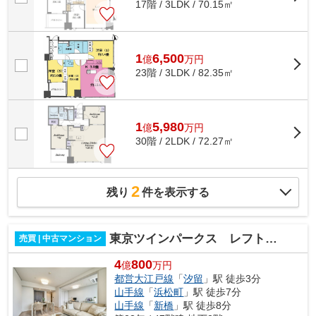
17階 / 3LDK / 70.15㎡
1
6,500
億
万
円
23階 / 3LDK / 82.35㎡
1
5,980
億
万
円
30階 / 2LDK / 72.27㎡
2
残り
件を表示する
東京ツインパークス レフトウイング
売買 | 中古マンション
4
800
億
万円
都営大江戸線
「
汐留
」駅 徒歩3分
山手線
「
浜松町
」駅 徒歩7分
山手線
「
新橋
」駅 徒歩8分