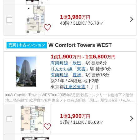
1
3,980
億
万
円
48階 / 3LDK / 76.78㎡
W Comfort Towers WEST
売買 | 中古マンション
1
1,900
1
6,800
億
万円～
億
万円
有楽町線
「
辰巳
」駅 徒歩8分
りんかい線
「
東雲
」駅 徒歩9分
有楽町線
「
豊洲
」駅 徒歩18分
築21年 / 45階建 地下2階
東京都
江東区
東雲
１丁目
■■W Comfort Towers WEST■■ 2005年2月築 鉄筋コンクリート造地下２階付
地上45階建て 総戸数476戸 東京メトロ有楽町線「辰巳」駅徒歩6分 りんかい
線「東雲」駅徒歩8分 ≪共用施設≫ フ...
1
1,900
億
万
円
37階 / 1LDK / 86.69㎡