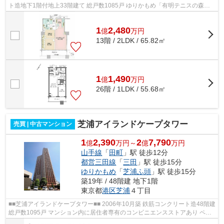
ト造地下1階付地上33階建て 総戸数1085戸 ゆりかもめ「有明テニスの森」
駅徒歩5分 りんかい線「国際展示場」...
1
2,480
億
万
円
13階 / 2LDK / 65.82㎡
1
1,490
億
万
円
26階 / 1LDK / 55.68㎡
芝浦アイランドケープタワー
売買 | 中古マンション
1
2,390
2
7,790
億
万円～
億
万円
山手線
「
田町
」駅 徒歩12分
都営三田線
「
三田
」駅 徒歩15分
ゆりかもめ
「
芝浦ふ頭
」駅 徒歩15分
築19年 / 48階建 地下1階
東京都
港区
芝浦
４丁目
■■芝浦アイランドケープタワー■■ 2006年10月築 鉄筋コンクリート造48階建
総戸数1095戸 マンション内に居住者専有のコンビニエンスストアあり ペッ
ト飼育可能 レンタサイクルあり 各...