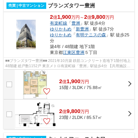
ブランズタワー豊洲
売買 | 中古マンション
2
1,900
2
9,800
億
万円～
億
万円
有楽町線
「
豊洲
」駅 徒歩4分
ゆりかもめ
「
新豊洲
」駅 徒歩7分
ゆりかもめ
「
有明テニスの森
」駅 徒歩25
分
築4年 / 48階建 地下1階
東京都
江東区
豊洲
５丁目
■■ブランズタワー豊洲■■ 2021年10月築 鉄筋コンクリート造地下1階付地上
48階建 総戸数1152戸 東京メトロ有楽町線「豊洲」駅徒歩4分 【共用施設】
・ウエルカムホール ・ウエルカム...
2
1,900
億
万
円
15階 / 3LDK / 75.88㎡
2
9,800
億
万
円
23階 / 2LDK / 85.57㎡