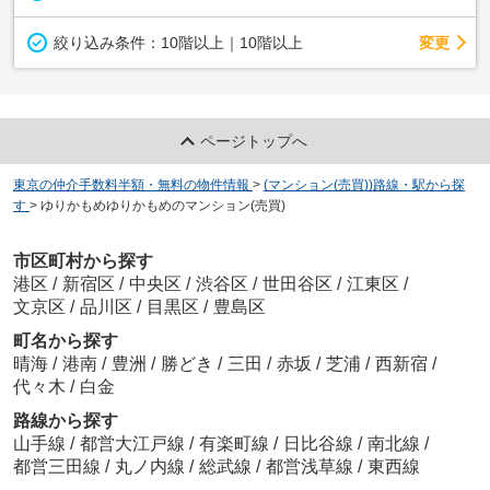
変更
絞り込み条件：
10階以上｜10階以上
ページトップへ
東京の仲介手数料半額・無料の物件情報
>
(マンション(売買))路線・駅から探
す
>
ゆりかもめゆりかもめのマンション(売買)
市区町村から探す
港区
/
新宿区
/
中央区
/
渋谷区
/
世田谷区
/
江東区
/
文京区
/
品川区
/
目黒区
/
豊島区
町名から探す
晴海
/
港南
/
豊洲
/
勝どき
/
三田
/
赤坂
/
芝浦
/
西新宿
/
代々木
/
白金
路線から探す
山手線
/
都営大江戸線
/
有楽町線
/
日比谷線
/
南北線
/
都営三田線
/
丸ノ内線
/
総武線
/
都営浅草線
/
東西線