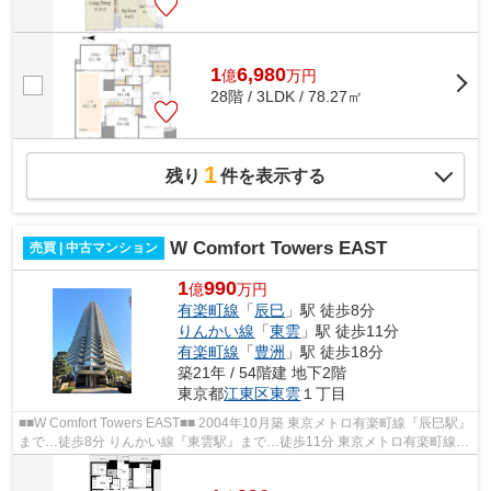
1
6,980
億
万
円
28階 / 3LDK / 78.27㎡
1
残り
件を表示する
W Comfort Towers EAST
売買 | 中古マンション
1
990
億
万円
有楽町線
「
辰巳
」駅 徒歩8分
りんかい線
「
東雲
」駅 徒歩11分
有楽町線
「
豊洲
」駅 徒歩18分
築21年 / 54階建 地下2階
東京都
江東区
東雲
１丁目
■■W Comfort Towers EAST■■ 2004年10月築 東京メトロ有楽町線『辰巳駅』
まで…徒歩8分 りんかい線『東雲駅』まで…徒歩11分 東京メトロ有楽町線・
ゆりかもめ『豊洲駅』まで…徒歩18分 ...