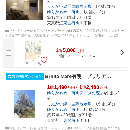
分
りんかい線
「
国際展示場
」駅 徒歩8分
ゆりかもめ
「
有明
」駅 徒歩13分
築17年 / 33階建 地下1階
東京都
江東区
有明
１丁目
■■ブリリアマーレ有明タワー＆ガーデン■■ 2008年12月完成 鉄筋コンクリー
ト造地下1階付地上33階建て 総戸数1085戸 ゆりかもめ「有明テニスの森」
駅徒歩5分 りんかい線「国際展示場」...
1
5,800
億
万
円
17階 / 2LDK / 75.54㎡
Brillia Mare有明 ブリリアマーレ有明
売買 | 中古マンション
1
1,490
1
2,480
億
万円～
億
万円
ゆりかもめ
「
有明テニスの森
」駅 徒歩5
分
りんかい線
「
国際展示場
」駅 徒歩8分
ゆりかもめ
「
有明
」駅 徒歩13分
築17年 / 33階建 地下1階
東京都
江東区
有明
１丁目
■■ブリリアマーレ有明タワー＆ガーデン■■ 2008年12月完成 鉄筋コンクリー