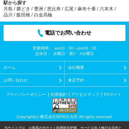
駅から探す
月島
/
勝どき
/
豊洲
/
恵比寿
/
広尾
/
麻布十番
/
六本木
/
品川
/
飯田橋
/
白金高輪
電話でお問い合わせ
営業時間：
am10：00～pm19：00
定休日：
水曜日・第2・4火曜日
ホーム
会社概要
お問い合わせ
来店予約
プライバシーポリシー
利用規約
アクセスマップ
PCサイト
Copyright(c) 株式会社RENOLAZE All rights reserved.
当サイトでは、お客様の当サイト利用状況把握、サービス向上検討を目的と