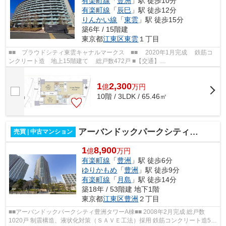
有楽町線
「
豊洲
」駅 徒歩10分
有楽町線
「
辰巳
」駅 徒歩12分
りんかい線
「
東雲
」駅 徒歩15分
築6年 / 15階建
東京都
江東区
東雲
１丁目
■■ プラウドシティ東雲キャナルマークス ■■ 2020年1月完成 鉄筋コ
ンクリート造 地上15階建て 総戸数472戸 ■【交通】
━━━━━━━━━━━━━━━ 東京メトロ有楽町線【豊洲】駅より...
1
2,300
億
万
円
10階 / 3LDK / 65.46㎡
アーバンドックパークシティ豊洲 タワーA棟
売買 | 中古マンション
1
8,900
億
万円
有楽町線
「
豊洲
」駅 徒歩6分
ゆりかもめ
「
豊洲
」駅 徒歩9分
有楽町線
「
月島
」駅 徒歩14分
築18年 / 53階建 地下1階
東京都
江東区
豊洲
２丁目
■■アーバンドックパークシティ豊洲タワーA棟■■ 2008年2月完成 総戸数
1020戸 制震構造、液状化対策（ＳＡＶＥ工法）採用 鉄筋コンクリート造53