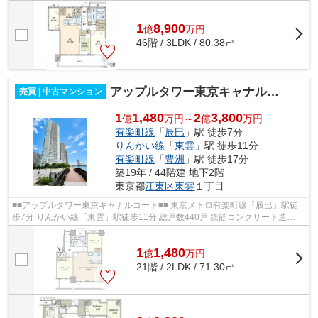
階建て 東京メトロ有楽町線「豊洲」駅徒...
1
8,900
億
万
円
46階 / 3LDK / 80.38㎡
アップルタワー東京キャナルコート
売買 | 中古マンション
1
1,480
2
3,800
億
万円～
億
万円
有楽町線
「
辰巳
」駅 徒歩7分
りんかい線
「
東雲
」駅 徒歩11分
有楽町線
「
豊洲
」駅 徒歩17分
築19年 / 44階建 地下2階
東京都
江東区
東雲
１丁目
■■アップルタワー東京キャナルコート■■ 東京メトロ有楽町線「辰巳」駅徒
歩7分 りんかい線「東雲」駅徒歩11分 総戸数440戸 鉄筋コンクリート造
（RC）地下2階付地上44階建 2007年2月完...
1
1,480
億
万
円
21階 / 2LDK / 71.30㎡