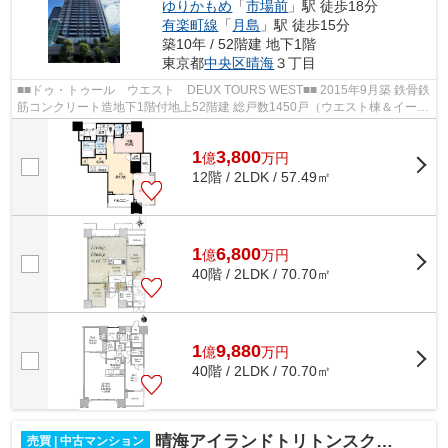
ゆりかもめ
「
市場前
」駅 徒歩18分
有楽町線
「
月島
」駅 徒歩15分
築10年 / 52階建 地下1階
東京都
中央区
晴海
３丁目
■■ドゥ・トゥール ウエスト DEUX TOURS WEST■■ 2015年9月築 鉄骨鉄
筋コンクリート造地下1階付地上52階建 総戸数1450戸（ウエスト棟＆イース
ト棟の合計） 都営大江戸線「勝どき」駅...
1
3,800
億
万
円
12階 / 2LDK / 57.49㎡
1
6,800
億
万
円
40階 / 2LDK / 70.70㎡
1
9,880
億
万
円
40階 / 2LDK / 70.70㎡
晴海アイランドトリトンスクエアビュータワー
売買 | 中古マンション