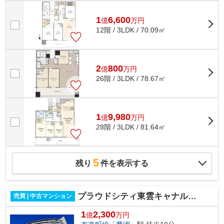
ター12基完備 ■ダブルオートロック完...
1
6,600
億
万
円
12階 / 3LDK / 70.09㎡
2
800
億
万
円
26階 / 3LDK / 78.67㎡
1
9,980
億
万
円
28階 / 3LDK / 81.64㎡
5
残り
件を表示する
プラウドシティ東雲キャナルマークス
売買 | 中古マンション
1
2,300
億
万円