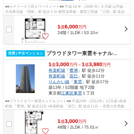
■■カテリーナ三田タワースイート■■ 平成 18 年（2006 年）8 月築 山手線・
京浜東北線 『田町』駅 徒歩 5 分 都営浅草線・都営三田線 『三田』駅 徒歩 3
分 ▪24 時間有人管理（夜間...
1
6,000
億
万
円
24階 / 1LDK / 53.10㎡
プラウドタワー東雲キャナルコート
売買 | 中古マンション
1
3,000
1
3,980
億
万円～
億
万円
有楽町線
「
豊洲
」駅 徒歩12分
有楽町線
「
辰巳
」駅 徒歩11分
りんかい線
「
東雲
」駅 徒歩17分
築13年 / 52階建 地下2階
東京都
江東区
東雲
１丁目
■■プラウドタワー東雲キャナルコート■■ 平成24年（2012年）12月築 ▪有楽
町線 『豊洲』駅 徒歩12分 ▪有楽町線 『辰巳』駅 徒歩11分 ～充実の共用施設
～ カフェラウンジ・フィットネ...
1
3,000
億
万
円
48階 / 2LDK / 75.01㎡