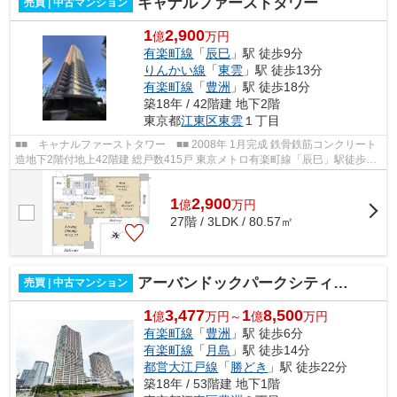
キャナルファーストタワー
売買 | 中古マンション
1
2,900
億
万円
有楽町線
「
辰巳
」駅 徒歩9分
りんかい線
「
東雲
」駅 徒歩13分
有楽町線
「
豊洲
」駅 徒歩18分
築18年 / 42階建 地下2階
東京都
江東区
東雲
１丁目
■■ キャナルファーストタワー ■■ 2008年 1月完成 鉄骨鉄筋コンクリート
造地下2階付地上42階建 総戸数415戸 東京メトロ有楽町線「辰巳」駅徒歩9
分 東京臨海高速鉄道「東雲」駅徒歩1...
1
2,900
億
万
円
27階 / 3LDK / 80.57㎡
アーバンドックパークシティ豊洲タワーA
売買 | 中古マンション
1
3,477
1
8,500
億
万円～
億
万円
有楽町線
「
豊洲
」駅 徒歩6分
有楽町線
「
月島
」駅 徒歩14分
都営大江戸線
「
勝どき
」駅 徒歩22分
築18年 / 53階建 地下1階