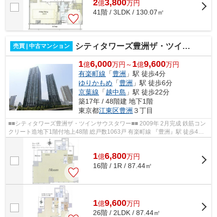
2
3,800
億
万
円
41階 / 3LDK / 130.07㎡
シティタワーズ豊洲ザ・ツインサウスタワー
売買 | 中古マンション
1
6,000
1
9,600
億
万円～
億
万円
有楽町線
「
豊洲
」駅 徒歩4分
ゆりかもめ
「
豊洲
」駅 徒歩6分
京葉線
「
越中島
」駅 徒歩22分
築17年 / 48階建 地下1階
東京都
江東区
豊洲
３丁目
■■シティタワーズ豊洲ザ・ツインサウスタワー■■ 2009年 2月完成 鉄筋コン
クリート造地下1階付地上48階 総戸数1063戸 有楽町線 『豊洲』駅 徒歩4分
ゆりかもめ 『豊洲』駅 徒歩6分 ...
1
6,800
億
万
円
16階 / 1R / 87.44㎡
1
9,600
億
万
円
26階 / 2LDK / 87.44㎡