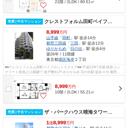
21階 / 2LDK / 80.51㎡
クレストフォルム田町ベイフロントスクエア
売買 | 中古マンション
8,999
万円
山手線
「
田町
」駅 徒歩14分
都営三田線
「
三田
」駅 徒歩12分
ゆりかもめ
「
日の出
」駅 徒歩4分
築26年 / 11階建
東京都
港区
海岸
２丁目
■■クレストフォルム田町ベイフロントスクエア■■ 平成12年7月築 鉄筋コン
クリート造地上11階建て 総戸数61戸 ゆりかもめ 日の出駅 徒歩 4 分 都営三
田線 三田駅 徒歩 12 分 JR山手線...
8,999
万
円
10階 / 2LDK / 55.21㎡
ザ・パークハウス晴海タワーズ クロノレジデンス
売買 | 中古マンション
1
8,999
億
万円