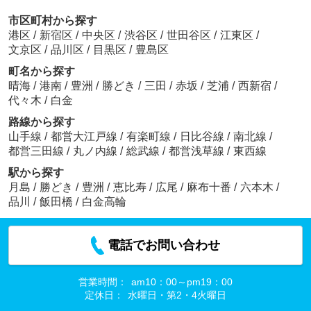
市区町村から探す
港区
/
新宿区
/
中央区
/
渋谷区
/
世田谷区
/
江東区
/
文京区
/
品川区
/
目黒区
/
豊島区
町名から探す
晴海
/
港南
/
豊洲
/
勝どき
/
三田
/
赤坂
/
芝浦
/
西新宿
/
代々木
/
白金
路線から探す
山手線
/
都営大江戸線
/
有楽町線
/
日比谷線
/
南北線
/
都営三田線
/
丸ノ内線
/
総武線
/
都営浅草線
/
東西線
駅から探す
月島
/
勝どき
/
豊洲
/
恵比寿
/
広尾
/
麻布十番
/
六本木
/
品川
/
飯田橋
/
白金高輪
電話でお問い合わせ
営業時間：
am10：00～pm19：00
定休日：
水曜日・第2・4火曜日