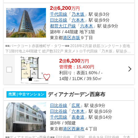
2
6,200
億
万円
千代田線
「
乃木坂
」駅 徒歩3分
日比谷線
「
六本木
」駅 徒歩9分
都営大江戸線
「
六本木
」駅 徒歩9分
築8年 / 44階建 地下1階
東京都
港区
赤坂
９丁目
■■パークコート赤坂檜町ザ・タワー■■ 2018年2月築 鉄筋コンクリート造地
下1階付地上44階建て 総戸数322戸 東京メトロ千代田線「乃木坂」駅徒歩3
分 オートロック ペット飼育可能 24...
2
6,200
億
万
円
管理費：15,400円
利回り：表面1.60% / -
14階 / 1LDK / 39.50㎡
ディアナガーデン西麻布
売買 | 中古マンション
日比谷線
「
広尾
」駅 徒歩9分
日比谷線
「
六本木
」駅 徒歩16分
千代田線
「
表参道
」駅 徒歩14分
築8年 / 9階建
東京都
港区
西麻布
４丁目
■■ディアナガーデン西麻布■■ 日比谷線 広尾駅 徒歩９分 日比谷線 六本