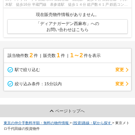
木駅 徒歩16分 半蔵門線 表参道駅 徒歩１４分 総戸数４１戸 鉄筋コンク
リート造９階建 ２０１８年６月完...
現在販売物件情報がありません。
「ディアナガーデン西麻布」への
お問い合わせはこちら
2
1
1～2
該当物件数
件
販売数
件
件を表示
駅で絞り込む
変更
変更
絞り込み条件：
15分以内
ページトップへ
東京の仲介手数料半額・無料の物件情報
>
(投資)路線・駅から探す
>
東京メト
ロ千代田線の投資物件