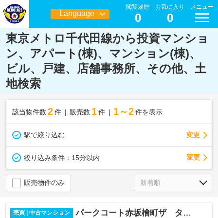
閲覧履歴
お気に入り
メニュー
Language
0
0
日本語
東京メトロ千代田線から投資マンショ
ン、アパート(棟)、マンション(棟)、
ビル、戸建、店舗事務所、その他、土
地検索
2
1
1～2
該当物件数
件
販売数
件
件を表示
駅で絞り込む
変更
変更
絞り込み条件：
15分以内
販売物件のみ
パークコート赤坂檜町ザ タワー
売買 | 中古マンション