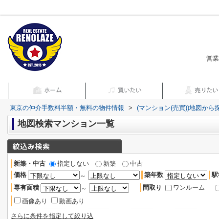
営業
東京の仲介手数料半額・無料の物件情報
>
(マンション(売買))地図から
地図検索マンション一覧
新築・中古
指定しない
新築
中古
価格
築年数
駅
～
専有面積
間取り
ワンルーム
～
画像あり
動画あり
さらに条件を指定して絞り込