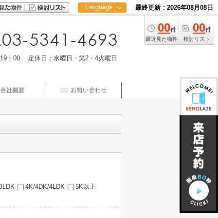
Language
最終更新：2026年08月08日
00
00
日本語
件
件
中文
最近見た物件
検討リスト
m19：00 定休日：水曜日・第2・4火曜日
/3LDK
4K/4DK/4LDK
5K以上