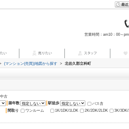
営業時間：am10：00～p
>
(マンション(売買))地図から探す
>
北佐久郡立科町
中古
築年数
駅徒歩
バス含
間取り
ワンルーム
1K/1DK/1LDK
2K/2DK/2LDK
3K/3DK