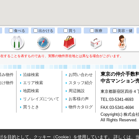
食べる
出かける
買う
医療
美容・健
康
所在することを表すものであり、実際の物件所在地とは異なる場合がございます。
東京の仲介手数
済み物件
沿線検索
お問い合わせ
中古マンション売
向け物件
エリア検索
スタッフ紹介
地図検索
周辺施設
東京都新宿区四谷４丁目
リノレイズについて
お客様の声
TEL:03-5341-4693
買うとき
物件カタログ
FAX:03-5341-4694
Copyright(c) 株式
All Rights Reserved.
を目的として、クッキー（Cookie）を使用しています。
詳しくは、