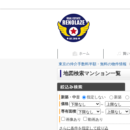
東京の仲介手数料半額・無料の物件情報
地図検索マンション一覧
新築・中古
指定しない
新築
価格
～
専有面積
～
画像あり
動画あり
さらに条件を指定して絞り込