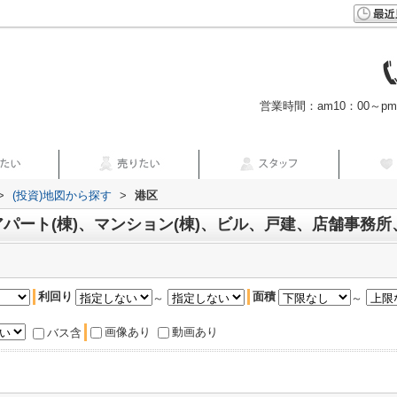
営業時間：am10：00～p
>
(投資)地図から探す
>
港区
パート(棟)、マンション(棟)、ビル、戸建、店舗事務
利回り
面積
～
～
画像あり
動画あり
バス含