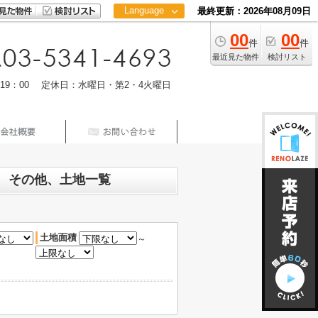
Language
最終更新：2026年08月09日
00
00
日本語
件
件
中文
最近見た物件
検討リスト
m19：00 定休日：水曜日・第2・4火曜日
所、その他、土地一覧
土地面積
～