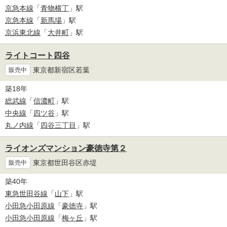
京急本線
「
青物横丁
」駅
京急本線
「
新馬場
」駅
京浜東北線
「
大井町
」駅
ライトコート四谷
東京都新宿区若葉
販売中
築18年
総武線
「
信濃町
」駅
中央線
「
四ツ谷
」駅
丸ノ内線
「
四谷三丁目
」駅
ライオンズマンション豪徳寺第２
東京都世田谷区赤堤
販売中
築40年
東急世田谷線
「
山下
」駅
小田急小田原線
「
豪徳寺
」駅
小田急小田原線
「
梅ヶ丘
」駅