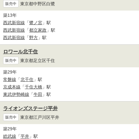
東京都中野区白鷺
販売中
築13年
西武新宿線
「
鷺ノ宮
」駅
西武新宿線
「
都立家政
」駅
西武新宿線
「
野方
」駅
ロワール北千住
東京都足立区千住
販売中
築29年
常磐線
「
北千住
」駅
京成本線
「
千住大橋
」駅
東武伊勢崎線
「
牛田
」駅
ライオンズステージ平井
東京都江戸川区平井
販売中
築29年
総武線
「
平井
」駅