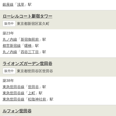
銀座線
「
浅草
」駅
ローレルコート新宿タワー
東京都新宿区富久町
販売中
築23年
丸ノ内線
「
新宿御苑前
」駅
都営新宿線
「
曙橋
」駅
丸ノ内線
「
四谷三丁目
」駅
ライオンズガーデン世田谷
東京都世田谷区世田谷
販売中
築38年
東急世田谷線
「
世田谷
」駅
東急世田谷線
「
上町
」駅
東急世田谷線
「
松陰神社前
」駅
ルフォン世田谷