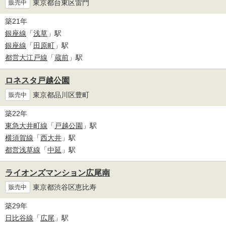
東京都台東区雷門
販売中
築21年
銀座線
「
浅草
」駅
銀座線
「
田原町
」駅
都営大江戸線
「
蔵前
」駅
ロネスタ戸越公園
東京都品川区豊町
販売中
築22年
東急大井町線
「
戸越公園
」駅
横須賀線
「
西大井
」駅
都営浅草線
「
中延
」駅
ライオンズマンション広尾南
東京都渋谷区恵比寿
販売中
築29年
日比谷線
「
広尾
」駅