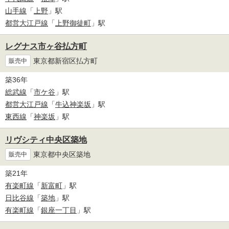
山手線
「
上野
」駅
都営大江戸線
「
上野御徒町
」駅
レグナス市ヶ谷払方町
東京都新宿区払方町
販売中
築36年
総武線
「
市ケ谷
」駅
都営大江戸線
「
牛込神楽坂
」駅
東西線
「
神楽坂
」駅
リヴシティ中央区築地
東京都中央区築地
販売中
築21年
有楽町線
「
新富町
」駅
日比谷線
「
築地
」駅
有楽町線
「
銀座一丁目
」駅