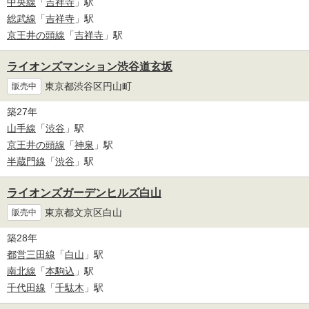
中央線
「
吉祥寺
」駅
総武線
「
吉祥寺
」駅
京王井の頭線
「
吉祥寺
」駅
ライオンズマンション渋谷道玄坂
東京都渋谷区円山町
販売中
築27年
山手線
「
渋谷
」駅
京王井の頭線
「
神泉
」駅
半蔵門線
「
渋谷
」駅
ライオンズガーデンヒルズ白山
東京都文京区白山
販売中
築28年
都営三田線
「
白山
」駅
南北線
「
本駒込
」駅
千代田線
「
千駄木
」駅