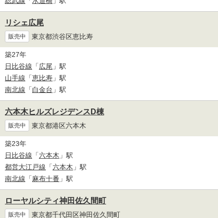
総武線
「
水道橋
」駅
リシェ広尾
東京都渋谷区恵比寿
販売中
築27年
日比谷線
「
広尾
」駅
山手線
「
恵比寿
」駅
南北線
「
白金台
」駅
六本木ヒルズレジデンスD棟
東京都港区六本木
販売中
築23年
日比谷線
「
六本木
」駅
都営大江戸線
「
六本木
」駅
南北線
「
麻布十番
」駅
ローヤルシティ神田佐久間町
東京都千代田区神田佐久間町
販売中