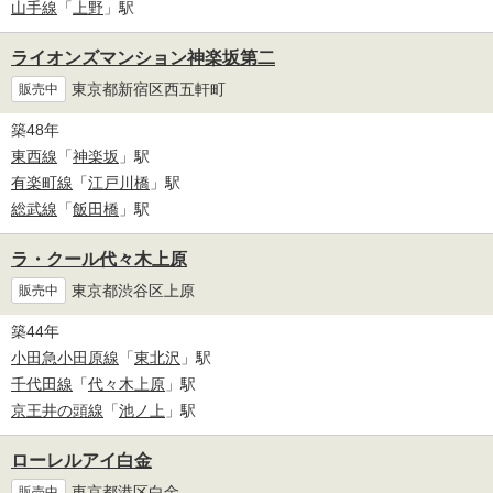
山手線
「
上野
」駅
ライオンズマンション神楽坂第二
東京都新宿区西五軒町
販売中
築48年
東西線
「
神楽坂
」駅
有楽町線
「
江戸川橋
」駅
総武線
「
飯田橋
」駅
ラ・クール代々木上原
東京都渋谷区上原
販売中
築44年
小田急小田原線
「
東北沢
」駅
千代田線
「
代々木上原
」駅
京王井の頭線
「
池ノ上
」駅
ローレルアイ白金
東京都港区白金
販売中