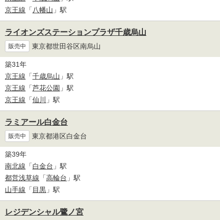
京王線
「
八幡山
」駅
ライオンズステーションプラザ千歳烏山
東京都世田谷区南烏山
販売中
築31年
京王線
「
千歳烏山
」駅
京王線
「
芦花公園
」駅
京王線
「
仙川
」駅
ラミアール白金台
東京都港区白金台
販売中
築39年
南北線
「
白金台
」駅
都営浅草線
「
高輪台
」駅
山手線
「
目黒
」駅
レジデンシャル鷺ノ宮