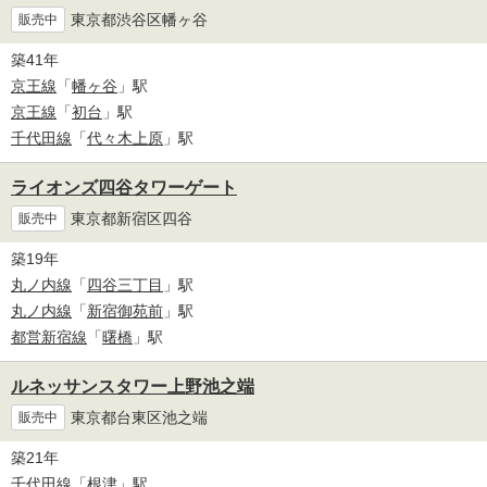
東京都渋谷区幡ヶ谷
販売中
築41年
京王線
「
幡ヶ谷
」駅
京王線
「
初台
」駅
千代田線
「
代々木上原
」駅
ライオンズ四谷タワーゲート
東京都新宿区四谷
販売中
築19年
丸ノ内線
「
四谷三丁目
」駅
丸ノ内線
「
新宿御苑前
」駅
都営新宿線
「
曙橋
」駅
ルネッサンスタワー上野池之端
東京都台東区池之端
販売中
築21年
千代田線
「
根津
」駅