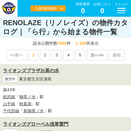
閲覧履歴
お気に入り
メニュー
Language
0
0
日本語
RENOLAZE（リノレイズ）の物件カタ
ログ｜「ら行」から始まる物件一覧
該当公開件数
7009
件
1-100
件表示
<<前へ
1
2
3
4
5
次へ>>
最初
ライオンズプラザお茶の水
東京都文京区湯島
販売中
築43年
総武線
「
御茶ノ水
」駅
山手線
「
秋葉原
」駅
千代田線
「
新御茶ノ水
」駅
ライオンズグローベル浅草雷門