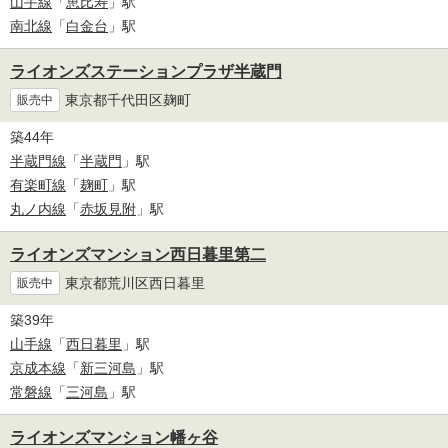
山手線
「
恵比寿
」駅
南北線
「
白金台
」駅
ライオンズステーションプラザ半蔵門
東京都千代田区麹町
販売中
築44年
半蔵門線
「
半蔵門
」駅
有楽町線
「
麹町
」駅
丸ノ内線
「
赤坂見附
」駅
ライオンズマンション西日暮里第二
東京都荒川区西日暮里
販売中
築39年
山手線
「
西日暮里
」駅
京成本線
「
新三河島
」駅
常磐線
「
三河島
」駅
ライオンズマンション幡ヶ谷