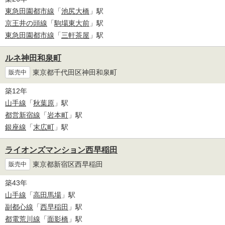
東急田園都市線
「
池尻大橋
」駅
京王井の頭線
「
駒場東大前
」駅
東急田園都市線
「
三軒茶屋
」駅
ルネ神田和泉町
東京都千代田区神田和泉町
販売中
築12年
山手線
「
秋葉原
」駅
都営新宿線
「
岩本町
」駅
銀座線
「
末広町
」駅
ライオンズマンション西早稲田
東京都新宿区西早稲田
販売中
築43年
山手線
「
高田馬場
」駅
副都心線
「
西早稲田
」駅
都電荒川線
「
面影橋
」駅