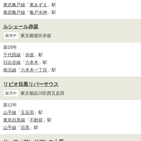
東武亀戸線
「
東あずま
」駅
東武亀戸線
「
亀戸水神
」駅
ルシェール赤坂
東京都港区赤坂
販売中
築28年
千代田線
「
赤坂
」駅
日比谷線
「
六本木
」駅
南北線
「
六本木一丁目
」駅
リビオ目黒リバーサウス
東京都品川区西五反田
販売中
築12年
山手線
「
五反田
」駅
東急目黒線
「
不動前
」駅
山手線
「
目黒
」駅