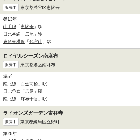
東京都渋谷区恵比寿
販売中
築13年
山手線
「
恵比寿
」駅
日比谷線
「
広尾
」駅
東急東横線
「
代官山
」駅
ロイヤルシーズン南麻布
東京都港区南麻布
販売中
築5年
南北線
「
白金高輪
」駅
日比谷線
「
広尾
」駅
南北線
「
麻布十番
」駅
ライオンズガーデン吉祥寺
東京都練馬区立野町
販売中
築25年