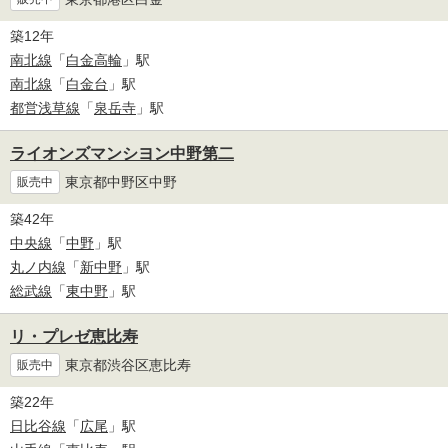
築12年
南北線
「
白金高輪
」駅
南北線
「
白金台
」駅
都営浅草線
「
泉岳寺
」駅
ライオンズマンシヨン中野第二
東京都中野区中野
販売中
築42年
中央線
「
中野
」駅
丸ノ内線
「
新中野
」駅
総武線
「
東中野
」駅
リ・プレゼ恵比寿
東京都渋谷区恵比寿
販売中
築22年
日比谷線
「
広尾
」駅