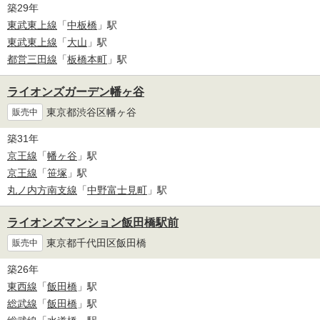
築29年
東武東上線
「
中板橋
」駅
東武東上線
「
大山
」駅
都営三田線
「
板橋本町
」駅
ライオンズガーデン幡ヶ谷
東京都渋谷区幡ヶ谷
販売中
築31年
京王線
「
幡ヶ谷
」駅
京王線
「
笹塚
」駅
丸ノ内方南支線
「
中野富士見町
」駅
ライオンズマンション飯田橋駅前
東京都千代田区飯田橋
販売中
築26年
東西線
「
飯田橋
」駅
総武線
「
飯田橋
」駅