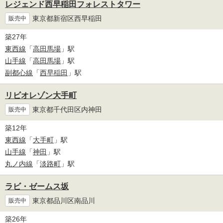
レジェンド西早稲田フォレストタワー
東京都新宿区西早稲田
販売中
築27年
東西線
「
高田馬場
」駅
山手線
「
高田馬場
」駅
副都心線
「
西早稲田
」駅
リビオレゾン大手町
東京都千代田区内神田
販売中
築12年
東西線
「
大手町
」駅
山手線
「
神田
」駅
丸ノ内線
「
淡路町
」駅
ラビ・ゼームス坂
東京都品川区南品川
販売中
築26年