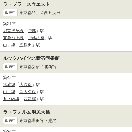
ラ・プラースウエスト
東京都品川区西五反田
販売中
築21年
都営浅草線
「
戸越
」駅
東急池上線
「
戸越銀座
」駅
山手線
「
五反田
」駅
ルックハイツ北新宿壱番館
東京都新宿区北新宿
販売中
築43年
総武線
「
大久保
」駅
山手線
「
新大久保
」駅
丸ノ内線
「
西新宿
」駅
ラ・フォルム池尻大橋
東京都世田谷区池尻
販売中
築26年