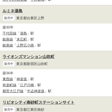
ルミネ湯島
東京都台東区上野
販売中
築30年
千代田線
「
湯島
」駅
銀座線
「
末広町
」駅
銀座線
「
上野広小路
」駅
ライオンズマンション山吹町
東京都新宿区山吹町
販売中
築36年
東西線
「
神楽坂
」駅
有楽町線
「
江戸川橋
」駅
都営大江戸線
「
牛込神楽坂
」駅
リビオシティ南砂町ステーションサイト
東京都江東区南砂
販売中