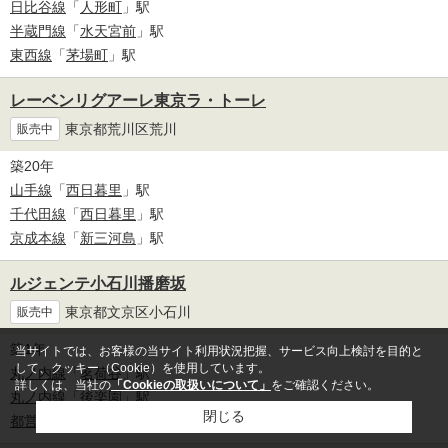
日比谷線
「
人形町
」駅
半蔵門線
「
水天宮前
」駅
東西線
「
茅場町
」駅
レーベンリグアーレ東京ラ・トーレ
東京都荒川区荒川
販売中
築20年
山手線
「
西日暮里
」駅
千代田線
「
西日暮里
」駅
京成本線
「
新三河島
」駅
ルジェンテ小石川播磨坂
東京都文京区小石川
販売中
築1年
当サイトでは、お客様の当サイト利用状況把握、サービス向上検討を目的と
して、クッキー（Cookie）を使用しています。
丸ノ内線
「
茗荷谷
」駅
詳しくは、当社の
「Cookieの取扱いについて」
をご確認ください。
丸ノ内線
「
後楽園
」駅
閉じる
都営三田線
「
白山
」駅