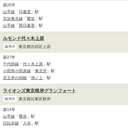
築25年
山手線
「
日暮里
」駅
京浜東北線
「
鶯谷
」駅
山手線
「
西日暮里
」駅
ルモンド代々木上原
東京都渋谷区上原
販売中
築27年
千代田線
「
代々木上原
」駅
小田急小田原線
「
東北沢
」駅
京王井の頭線
「
池ノ上
」駅
ライオンズ東京根岸グランフォート
東京都台東区根岸
販売中
築14年
山手線
「
鶯谷
」駅
日比谷線
「
入谷
」駅