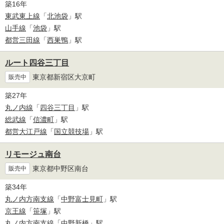
築16年
東武東上線
「
北池袋
」駅
山手線
「
池袋
」駅
都営三田線
「
西巣鴨
」駅
ルート四谷三丁目
東京都新宿区大京町
販売中
築27年
丸ノ内線
「
四谷三丁目
」駅
総武線
「
信濃町
」駅
都営大江戸線
「
国立競技場
」駅
リモージュ南台
東京都中野区南台
販売中
築34年
丸ノ内方南支線
「
中野富士見町
」駅
京王線
「
笹塚
」駅
丸ノ内方南支線
「
中野新橋
」駅