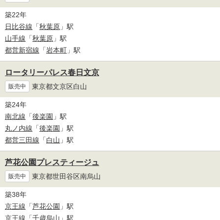
築22年
日比谷線
「
秋葉原
」駅
山手線
「
秋葉原
」駅
都営新宿線
「
岩本町
」駅
ロータリーパレス春日文京
東京都文京区白山
販売中
築24年
南北線
「
後楽園
」駅
丸ノ内線
「
後楽園
」駅
都営三田線
「
白山
」駅
芦花公園プレスティージュ
東京都世田谷区南烏山
販売中
築38年
京王線
「
芦花公園
」駅
京王線
「
千歳烏山
」駅