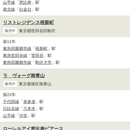
山手線
「
恵比寿
」駅
南北線
「
白金台
」駅
リストレジデンス桜新町
東京都世田谷区駒沢
販売中
築11年
東急田園都市線
「
桜新町
」駅
東急世田谷線
「
世田谷
」駅
東急田園都市線
「
駒沢大学
」駅
ラ ヴォーグ南青山
東京都港区南青山
販売中
築22年
千代田線
「
表参道
」駅
日比谷線
「
六本木
」駅
山手線
「
渋谷
」駅
ローレルアイ恵比寿ピアース