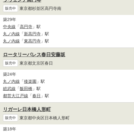
東京都杉並区高円寺南
販売中
築29年
中央線
「
高円寺
」駅
丸ノ内線
「
新高円寺
」駅
丸ノ内線
「
東高円寺
」駅
ロータリーパレス春日安藤坂
東京都文京区春日
販売中
築24年
丸ノ内線
「
後楽園
」駅
総武線
「
飯田橋
」駅
都営大江戸線
「
春日
」駅
リガーレ日本橋人形町
東京都中央区日本橋人形町
販売中
築18年