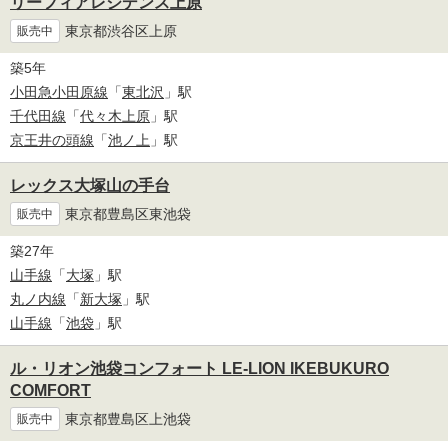
リーフィアレジデンス上原
東京都渋谷区上原
販売中
築5年
小田急小田原線
「
東北沢
」駅
千代田線
「
代々木上原
」駅
京王井の頭線
「
池ノ上
」駅
レックス大塚山の手台
東京都豊島区東池袋
販売中
築27年
山手線
「
大塚
」駅
丸ノ内線
「
新大塚
」駅
山手線
「
池袋
」駅
ル・リオン池袋コンフォート LE-LION IKEBUKURO
COMFORT
東京都豊島区上池袋
販売中