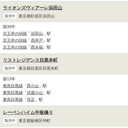
ライオンズヴィアーレ浜田山
東京都杉並区浜田山
販売中
築39年
京王井の頭線
「
浜田山
」駅
京王井の頭線
「
高井戸
」駅
京王井の頭線
「
西永福
」駅
リストレジデンス目黒本町
東京都目黒区目黒本町
販売中
築13年
東急目黒線
「
西小山
」駅
東急目黒線
「
武蔵小山
」駅
東急目黒線
「
洗足
」駅
レーベンハイム中板橋Ⅱ
東京都板橋区仲町
販売中