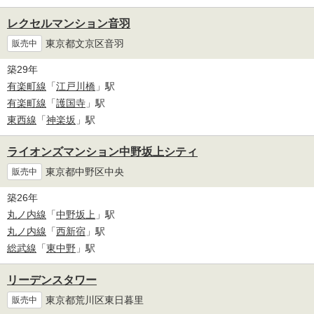
レクセルマンション音羽
東京都文京区音羽
販売中
築29年
有楽町線
「
江戸川橋
」駅
有楽町線
「
護国寺
」駅
東西線
「
神楽坂
」駅
ライオンズマンション中野坂上シティ
東京都中野区中央
販売中
築26年
丸ノ内線
「
中野坂上
」駅
丸ノ内線
「
西新宿
」駅
総武線
「
東中野
」駅
リーデンスタワー
東京都荒川区東日暮里
販売中