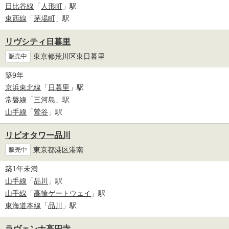
日比谷線
「
人形町
」駅
東西線
「
茅場町
」駅
リヴシティ日暮里
東京都荒川区東日暮里
販売中
築9年
京浜東北線
「
日暮里
」駅
常磐線
「
三河島
」駅
山手線
「
鶯谷
」駅
リビオタワー品川
東京都港区港南
販売中
築1年未満
山手線
「
品川
」駅
山手線
「
高輪ゲートウェイ
」駅
東海道本線
「
品川
」駅
ラヴェンナ高円寺