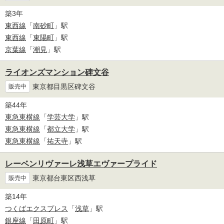
築3年
東西線
「
南砂町
」駅
東西線
「
東陽町
」駅
京葉線
「
潮見
」駅
ライオンズマンション碑文谷
東京都目黒区碑文谷
販売中
築44年
東急東横線
「
学芸大学
」駅
東急東横線
「
都立大学
」駅
東急東横線
「
祐天寺
」駅
レーベンリヴァーレ浅草エヴァープライド
東京都台東区西浅草
販売中
築14年
つくばエクスプレス
「
浅草
」駅
銀座線
「
田原町
」駅