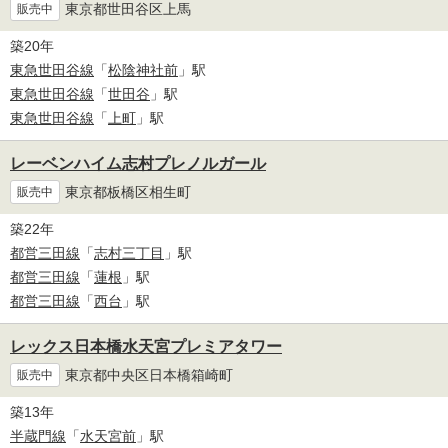
東京都世田谷区上馬
販売中
築20年
東急世田谷線
「
松陰神社前
」駅
東急世田谷線
「
世田谷
」駅
東急世田谷線
「
上町
」駅
レーベンハイム志村プレノルガール
東京都板橋区相生町
販売中
築22年
都営三田線
「
志村三丁目
」駅
都営三田線
「
蓮根
」駅
都営三田線
「
西台
」駅
レックス日本橋水天宮プレミアタワー
東京都中央区日本橋箱崎町
販売中
築13年
半蔵門線
「
水天宮前
」駅