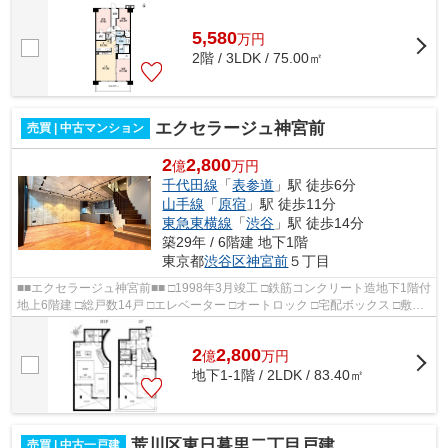
ペット足洗い場 24時間ゴミ出し可能...
5,580
万
円
2階 / 3LDK / 75.00㎡
エクセラージュ神宮前
売買 | 中古マンション
2
2,800
億
万円
千代田線
「
表参道
」駅 徒歩6分
山手線
「
原宿
」駅 徒歩11分
東急東横線
「
渋谷
」駅 徒歩14分
築29年 / 6階建 地下1階
東京都
渋谷区
神宮前
５丁目
■■エクセラージュ神宮前■■ □1998年3月竣工 □鉄筋コンクリート造地下1階付
地上6階建 □総戸数14戸 □エレベーター □オートロック □宅配ボックス □敷地
内駐車場 □敷地内バイク置場 □管理...
2
2,800
億
万
円
地下1-1階 / 2LDK / 83.40㎡
荒川区東日暮里二丁目戸建
売買 | 中古一戸建