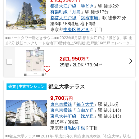
億
万円
都営大江戸線
「
勝どき
」駅 徒歩2分
有楽町線
「
月島
」駅 徒歩17分
都営大江戸線
「
築地市場
」駅 徒歩22分
築3年 / 58階建 地下3階
東京都
中央区
勝どき
４丁目
■■パークタワー勝どきサウス■■ 2023年8月築 都営大江戸線『勝どき』駅 徒
歩2分 鉄筋コンクリート造地下3階付地上58階建 総戸数1665戸 エレベーター
2基以上完備 ダブルオートロック ...
2
1,950
億
万
円
25階 / 2LDK / 73.94㎡
都立大学テラス
売買 | 中古マンション
9,700
万円
東急東横線
「
都立大学
」駅 徒歩5分
東急東横線
「
自由が丘
」駅 徒歩14分
東急大井町線
「
緑が丘
」駅 徒歩14分
築15年 / 3階建
東京都
目黒区
中根
２丁目
■■都立大学テラス■■ 2011年(平成23年)8月築 東急東横線「都立大学」駅 徒