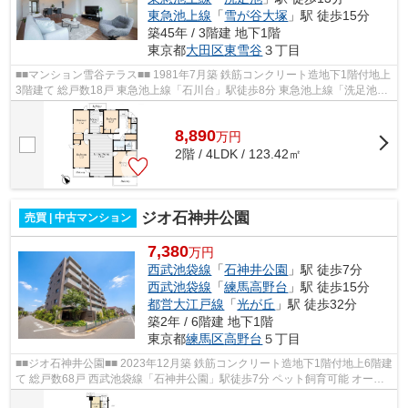
東急池上線
「
雪が谷大塚
」駅 徒歩15分
築45年 / 3階建 地下1階
東京都
大田区
東雪谷
３丁目
■■マンション雪谷テラス■■ 1981年7月築 鉄筋コンクリート造地下1階付地上
3階建て 総戸数18戸 東急池上線「石川台」駅徒歩8分 東急池上線「洗足池」
駅徒歩13分 耐震基準適合証明書発...
8,890
万
円
2階 / 4LDK / 123.42㎡
ジオ石神井公園
売買 | 中古マンション
7,380
万円
西武池袋線
「
石神井公園
」駅 徒歩7分
西武池袋線
「
練馬高野台
」駅 徒歩15分
都営大江戸線
「
光が丘
」駅 徒歩32分
築2年 / 6階建 地下1階
東京都
練馬区
高野台
５丁目
■■ジオ石神井公園■■ 2023年12月築 鉄筋コンクリート造地下1階付地上6階建
て 総戸数68戸 西武池袋線「石神井公園」駅徒歩7分 ペット飼育可能 オート
ロック 宅配ボックス 【周辺環境...