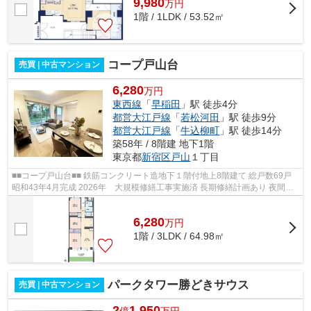
9,980
万
円
1階 / 1LDK / 53.52㎡
コープ戸山台
売買 | 中古マンション
6,280
万円
東西線
「
早稲田
」駅 徒歩4分
都営大江戸線
「
若松河田
」駅 徒歩9分
都営大江戸線
「
牛込柳町
」駅 徒歩14分
築58年 / 8階建 地下1階
東京都
新宿区
戸山
１丁目
■■コープ戸山台■■ 鉄筋コンクリート造地下１階付地上8階建て 総戸数69戸
昭和43年4月完成 2026年 大規模修繕工事実施済 長期修繕計画あり 夜間オ
ートロック 宅配ボックス ペット...
6,280
万
円
1階 / 3LDK / 64.98㎡
パークタワー勝どきサウス
売買 | 中古マンション
2
1,950