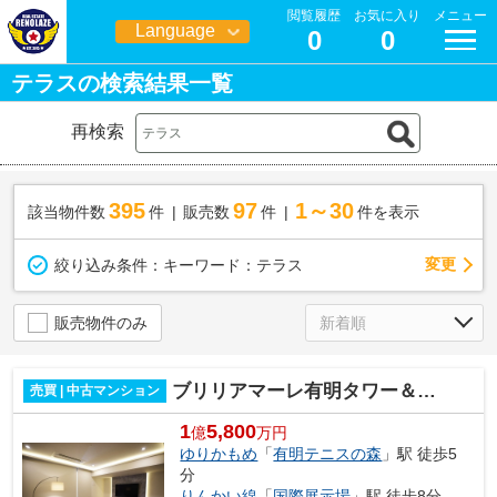
閲覧履歴
お気に入り
メニュー
Language
0
0
日本語
テラスの検索結果一覧
再検索
395
97
1～30
該当物件数
件
販売数
件
件を表示
変更
絞り込み条件：
キーワード：テラス
販売物件のみ
ブリリアマーレ有明タワー＆ガーデン
売買 | 中古マンション
1
5,800
億
万円
ゆりかもめ
「
有明テニスの森
」駅 徒歩5
分
りんかい線
「
国際展示場
」駅 徒歩8分