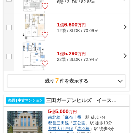
6階 / 3LDK / 82.85㎡
1
6,600
億
万
円
12階 / 3LDK / 70.09㎡
1
5,290
億
万
円
22階 / 3LDK / 72.94㎡
7
残り
件を表示する
三田ガーデンヒルズ イーストヒル
売買 | 中古マンション
5
5,000
億
万円
南北線
「
麻布十番
」駅 徒歩7分
都営三田線
「
芝公園
」駅 徒歩10分
都営大江戸線
「
赤羽橋
」駅 徒歩8分