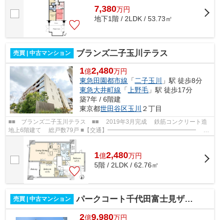
7,380
万
円
地下1階 / 2LDK / 53.73㎡
ブランズ二子玉川テラス
売買 | 中古マンション
1
2,480
億
万円
東急田園都市線
「
二子玉川
」駅 徒歩8分
東急大井町線
「
上野毛
」駅 徒歩17分
築7年 / 6階建
東京都
世田谷区
玉川
２丁目
■■ ブランズ二子玉川テラス ■■ 2019年3月完成 鉄筋コンクリート造
地上6階建て 総戸数79戸 ■【交通】━━━━━━━━━━━━━━━ 東
急田園都市線【二子玉川】駅より徒歩8分 ■【...
1
2,480
億
万
円
5階 / 2LDK / 62.76㎡
パークコート千代田富士見ザ・タワー
売買 | 中古マンション
2
9,980
億
万円