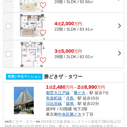
20階 / 3LDK / 92.84㎡
4
2,000
億
万
円
22階 / 3LDK / 83.41㎡
3
5,000
億
万
円
39階 / 2LDK / 82.02㎡
勝どきザ・タワー
売買 | 中古マンション
1
2,480
2
8,990
億
万円～
億
万円
都営大江戸線
「
勝どき
」駅 徒歩7分
有楽町線
「
月島
」駅 徒歩15分
日比谷線
「
築地
」駅 徒歩22分
築9年 / 53階建 地下2階
東京都
中央区
勝どき
５丁目
■■勝どきザ・タワー■■ 2016年11月築 鉄筋コンクリート造地下2階付地上53
階建 総戸数1420戸 都営大江戸線「勝どき」駅徒歩6分 24時間有人管理 ペッ