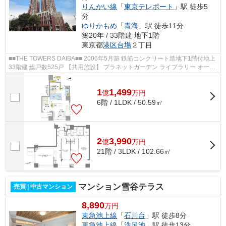
りんかい線
「
東京テレポート
」駅 徒歩5
分
ゆりかもめ
「
青海
」駅 徒歩11分
築20年 / 33階建 地下1階
東京都
港区
台場
２丁目
■■THE TOWERS DAIBA■■ 2006年5月築 鉄筋コンクリート造地下1階付地上
33階建 総戸数525戸 【共用施設】 プラネットガーデン ライブラリー オーケ
ーお台場店 ゲストルーム レジデンス...
1
1,499
億
万
円
6階 / 1LDK / 50.59㎡
2
3,990
億
万
円
21階 / 3LDK / 102.66㎡
マンション雪谷テラス
売買 | 中古マンション
8,890
万円
東急池上線
「
石川台
」駅 徒歩8分
東急池上線
「
洗足池
」駅 徒歩13分