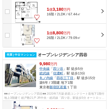
1
3,180
億
万
円
16階 / 2LDK / 67.44㎡
1
8,800
億
万
円
26階 / 2LDK / 79.09㎡
オープンレジデンシア四谷
売買 | 中古マンション
9,980
万円
中央線
「
四ツ谷
」駅 徒歩5分
総武線
「
信濃町
」駅 徒歩13分
丸ノ内線
「
四谷三丁目
」駅 徒歩15分
築6年 / 3階建 地下1階
東京都
新宿区
若葉
１丁目
■■オープンレジデンシア四谷■■ 2020年7月築 鉄筋コンクリート造地下1階付
地上3階建て 総戸数21戸 JR中央・総武線「四ツ谷」駅徒歩5分 オートロック
宅配ボックス ペット飼育可能