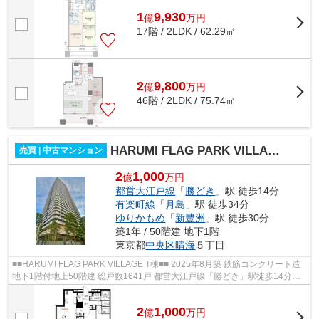
1
9,930
億
万
円
17階 / 2LDK / 62.29㎡
2
9,800
億
万
円
46階 / 2LDK / 75.74㎡
HARUMI FLAG PARK VILLAGE T棟
売買 | 中古マンション
2
1,000
億
万円
都営大江戸線
「
勝どき
」駅 徒歩14分
有楽町線
「
月島
」駅 徒歩34分
ゆりかもめ
「
新豊洲
」駅 徒歩30分
築1年 / 50階建 地下1階
東京都
中央区
晴海
５丁目
■■HARUMI FLAG PARK VILLAGE T棟■■ 2025年8月築 鉄筋コンクリート造
地下1階付地上50階建 総戸数1641戸 都営大江戸線「勝どき」駅徒歩14分
【共用施設】 ○ パーティールームガーデン...
2
1,000
億
万
円