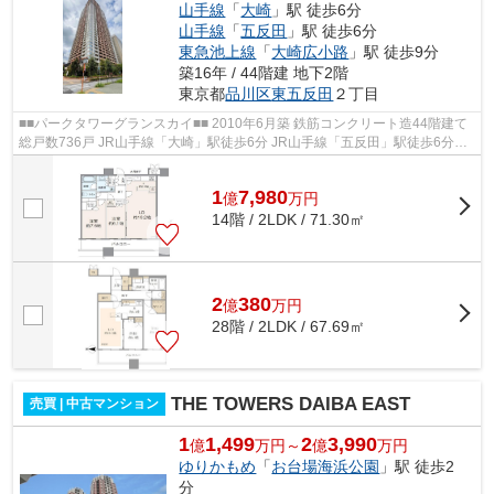
山手線
「
大崎
」駅 徒歩6分
山手線
「
五反田
」駅 徒歩6分
東急池上線
「
大崎広小路
」駅 徒歩9分
築16年 / 44階建 地下2階
東京都
品川区
東五反田
２丁目
■■パークタワーグランスカイ■■ 2010年6月築 鉄筋コンクリート造44階建て
総戸数736戸 JR山手線「大崎」駅徒歩6分 JR山手線「五反田」駅徒歩6分
【共用施設】 エントランスラウンジ ...
1
7,980
億
万
円
14階 / 2LDK / 71.30㎡
2
380
億
万
円
28階 / 2LDK / 67.69㎡
THE TOWERS DAIBA EAST
売買 | 中古マンション
1
1,499
2
3,990
億
万円～
億
万円
ゆりかもめ
「
お台場海浜公園
」駅 徒歩2
分