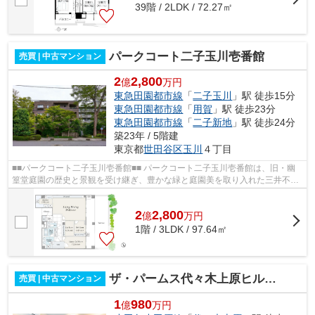
39階 / 2LDK / 72.27㎡
パークコート二子玉川壱番館
売買 | 中古マンション
2
2,800
億
万円
東急田園都市線
「
二子玉川
」駅 徒歩15分
東急田園都市線
「
用賀
」駅 徒歩23分
東急田園都市線
「
二子新地
」駅 徒歩24分
築23年 / 5階建
東京都
世田谷区
玉川
４丁目
■■パークコート二子玉川壱番館■■ パークコート二子玉川壱番館は、旧・幽
篁堂庭園の歴史と景観を受け継ぎ、豊かな緑と庭園美を取り入れた三井不動
産レジデンシャルの「パークコート」...
2
2,800
億
万
円
1階 / 3LDK / 97.64㎡
ザ・パームス代々木上原ヒルテラス
売買 | 中古マンション
1
980
億
万円