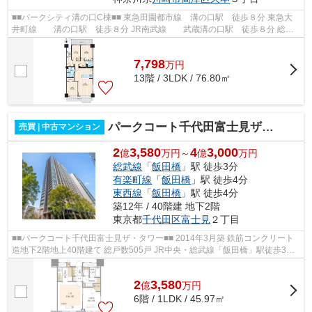
■■パークシティ溝の口C棟■■ 東急田園都市線 溝の口駅 徒歩８分 東急大
井町線 溝の口駅 徒歩８分 JR南武線 武蔵溝の口駅 徒歩８分 総戸
数２０５戸 鉄骨鉄筋コンクリート造...
7,798
万
円
13階 / 3LDK / 76.80㎡
パークコート千代田富士見ザタワー
売買 | 中古マンション
2
3,580
4
3,000
億
万円～
億
万円
総武線
「
飯田橋
」駅 徒歩3分
有楽町線
「
飯田橋
」駅 徒歩4分
東西線
「
飯田橋
」駅 徒歩4分
築12年 / 40階建 地下2階
東京都
千代田区
富士見
２丁目
■■パークコート千代田富士見ザ・タワー■■ 2014年3月築 鉄筋コンクリート
造地下2階地上40階建て 総戸数505戸 JR中央・総武線「飯田橋」駅徒歩3分
都営大江戸線・東京メトロ南北線・東...
2
3,580
億
万
円
6階 / 1LDK / 45.97㎡