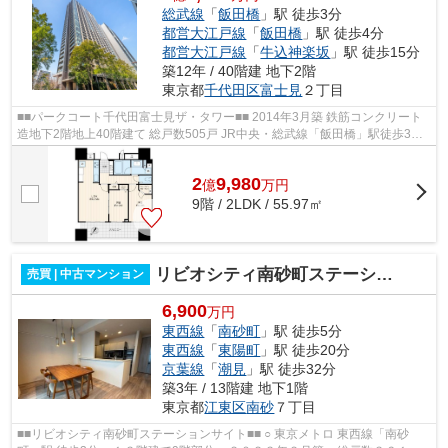
総武線
「
飯田橋
」駅 徒歩3分
都営大江戸線
「
飯田橋
」駅 徒歩4分
都営大江戸線
「
牛込神楽坂
」駅 徒歩15分
築12年 / 40階建 地下2階
東京都
千代田区
富士見
２丁目
■■パークコート千代田富士見ザ・タワー■■ 2014年3月築 鉄筋コンクリート
造地下2階地上40階建て 総戸数505戸 JR中央・総武線「飯田橋」駅徒歩3分
都営大江戸線・東京メトロ南北線・東...
2
9,980
億
万
円
9階 / 2LDK / 55.97㎡
リビオシティ南砂町ステーションサイト
売買 | 中古マンション
6,900
万円
東西線
「
南砂町
」駅 徒歩5分
東西線
「
東陽町
」駅 徒歩20分
京葉線
「
潮見
」駅 徒歩32分
築3年 / 13階建 地下1階
東京都
江東区
南砂
７丁目
■■リビオシティ南砂町ステーションサイト■■ ○ 東京メトロ 東西線「南砂