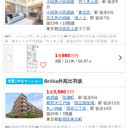
小田急小田原線
「
代々木上原
」駅 徒歩9
分
小田急小田原線
「
東北沢
」駅 徒歩5分
京王井の頭線
「
池ノ上
」駅 徒歩7分
築23年 / 10階建
東京都
渋谷区
上原
３丁目
■■ザ・パームス代々木上原ヒルテラス■■ 平成15年2月完成 小田急小田原
線・東京メトロ千代田線「代々木上原」駅徒歩9分 小田急小田原線「東北
沢」駅徒歩5分 京王井の頭線「池之上」駅...
1
980
億
万
円
3階 / 2LDK / 58.87㎡
Brillia外苑出羽坂
売買 | 中古マンション
1
3,580
億
万円
総武線
「
信濃町
」駅 徒歩5分
都営大江戸線
「
国立競技場
」駅 徒歩12分
丸ノ内線
「
四谷三丁目
」駅 徒歩14分
築20年 / 7階建
東京都
新宿区
南元町
■■Brillia外苑出羽坂■■ 2006年2月築 鉄筋コンクリート造地上7階建 総戸数77