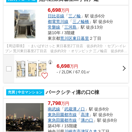
6,698
万円
日比谷線
「
三ノ輪
」駅 徒歩6分
都電荒川線
「
三ノ輪橋
」駅 徒歩6分
常磐線
「
三河島
」駅 徒歩13分
築10年 / 3階建
東京都
荒川区
東日暮里
２丁目
【周辺環境】 ・まいばすけっと 東日暮里2丁目店 徒歩約3分 ・セブン-イレ
ブン 荒川東日暮里2丁目店 徒歩約3分 ・オリンピック 三ノ輪店 徒歩約8分
・LaLaテラス南千住 徒歩約15分...
6,698
万
円
- / 2LDK / 67.01㎡
パークシティ溝の口C棟
売買 | 中古マンション
7,798
万円
南武線
「
武蔵溝ノ口
」駅 徒歩8分
東急田園都市線
「
高津
」駅 徒歩8分
東急田園都市線
「
溝の口
」駅 徒歩8分
築43年 / 15階建
神奈川県
川崎市高津区
久本
３丁目