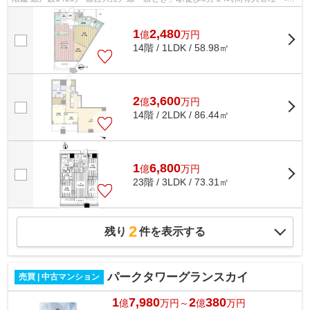
ト飼育可 ◆◆充実の共有施設（一...
1
2,480
億
万
円
14階 / 1LDK / 58.98㎡
2
3,600
億
万
円
14階 / 2LDK / 86.44㎡
1
6,800
億
万
円
23階 / 3LDK / 73.31㎡
2
残り
件を表示する
パークタワーグランスカイ
売買 | 中古マンション
1
7,980
2
380
億
万円～
億
万円