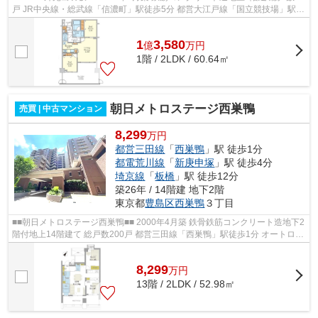
戸 JR中央線・総武線「信濃町」駅徒歩5分 都営大江戸線「国立競技場」駅徒
歩12分 東京メトロ丸ノ内線「四...
1
3,580
億
万
円
1階 / 2LDK / 60.64㎡
朝日メトロステージ西巣鴨
売買 | 中古マンション
8,299
万円
都営三田線
「
西巣鴨
」駅 徒歩1分
都電荒川線
「
新庚申塚
」駅 徒歩4分
埼京線
「
板橋
」駅 徒歩12分
築26年 / 14階建 地下2階
東京都
豊島区
西巣鴨
３丁目
■■朝日メトロステージ西巣鴨■■ 2000年4月築 鉄骨鉄筋コンクリート造地下2
階付地上14階建て 総戸数200戸 都営三田線「西巣鴨」駅徒歩1分 オートロッ
ク 宅配ボックス トランクルーム ...
8,299
万
円
13階 / 2LDK / 52.98㎡