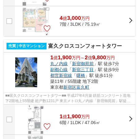
4
3,000
億
万
円
7階 / 3LDK / 75.19㎡
富久クロスコンフォートタワー
売買 | 中古マンション
1
1,900
2
9,800
億
万円～
億
万円
丸ノ内線
「
新宿御苑前
」駅 徒歩7分
副都心線
「
新宿三丁目
」駅 徒歩9分
都営新宿線
「
曙橋
」駅 徒歩11分
築11年 / 55階建 地下2階
東京都
新宿区
富久町
■■富久クロスコンフォートタワー■■ 平成27年4月築 鉄筋コンクリート造地
下2階地上55階建 総戸数1231戸 東京メトロ丸ノ内線「新宿御苑前」駅徒歩7
分 副都心線「新宿三丁目」駅徒歩9分...
1
1,900
億
万
円
6階 / 1LDK / 47.06㎡