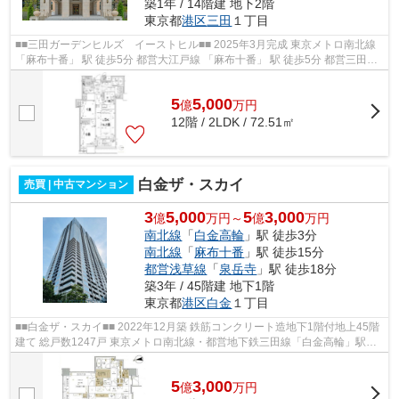
築1年 / 14階建 地下2階
東京都
港区
三田
１丁目
■■三田ガーデンヒルズ イーストヒル■■ 2025年3月完成 東京メトロ南北線
「麻布十番」 駅 徒歩5分 都営大江戸線 「麻布十番」 駅 徒歩5分 都営三田線
「芝公園」 駅 徒歩10分 港区...
5
5,000
億
万
円
12階 / 2LDK / 72.51㎡
白金ザ・スカイ
売買 | 中古マンション
3
5,000
5
3,000
億
万円～
億
万円
南北線
「
白金高輪
」駅 徒歩3分
南北線
「
麻布十番
」駅 徒歩15分
都営浅草線
「
泉岳寺
」駅 徒歩18分
築3年 / 45階建 地下1階
東京都
港区
白金
１丁目
■■白金ザ・スカイ■■ 2022年12月築 鉄筋コンクリート造地下1階付地上45階
建て 総戸数1247戸 東京メトロ南北線・都営地下鉄三田線「白金高輪」駅徒
歩3分 【共用施設】 エントランスホ...
5
3,000
億
万
円