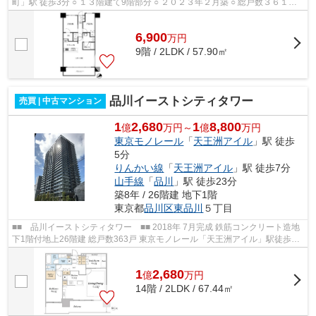
町」駅 徒歩3分 ○ １３階建て9階部分 ○ ２０２３年２月築 ○ 総戸数３６１戸
の大規模レジデンス ○ ＬＤに床暖房...
6,900
万
円
9階 / 2LDK / 57.90㎡
品川イーストシティタワー
売買 | 中古マンション
1
2,680
1
8,800
億
万円～
億
万円
東京モノレール
「
天王洲アイル
」駅 徒歩
5分
りんかい線
「
天王洲アイル
」駅 徒歩7分
山手線
「
品川
」駅 徒歩23分
築8年 / 26階建 地下1階
東京都
品川区
東品川
５丁目
■■ 品川イーストシティタワー ■■ 2018年 7月完成 鉄筋コンクリート造地
下1階付地上26階建 総戸数363戸 東京モノレール「天王洲アイル」駅徒歩5
分 りんかい線「天王洲アイル」駅徒...
1
2,680
億
万
円
14階 / 2LDK / 67.44㎡