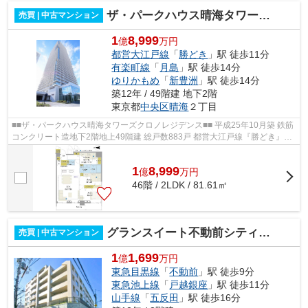
ザ・パークハウス晴海タワーズ クロノレジデンス
売買 | 中古マンション
1
8,999
億
万円
都営大江戸線
「
勝どき
」駅 徒歩11分
有楽町線
「
月島
」駅 徒歩14分
ゆりかもめ
「
新豊洲
」駅 徒歩14分
築12年 / 49階建 地下2階
東京都
中央区
晴海
２丁目
■■ザ・パークハウス晴海タワーズクロノレジデンス■■ 平成25年10月築 鉄筋
コンクリート造地下2階地上49階建 総戸数883戸 都営大江戸線『勝どき』駅
徒歩11分 東京メトロ有楽町線・都営...
1
8,999
億
万
円
46階 / 2LDK / 81.61㎡
グランスイート不動前シティテラス
売買 | 中古マンション
1
1,699
億
万円
東急目黒線
「
不動前
」駅 徒歩9分
東急池上線
「
戸越銀座
」駅 徒歩11分
山手線
「
五反田
」駅 徒歩16分