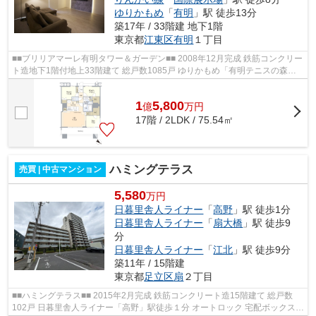
ゆりかもめ
「
有明
」駅 徒歩13分
築17年 / 33階建 地下1階
東京都
江東区
有明
１丁目
■■ブリリアマーレ有明タワー＆ガーデン■■ 2008年12月完成 鉄筋コンクリー
ト造地下1階付地上33階建て 総戸数1085戸 ゆりかもめ「有明テニスの森」
駅徒歩5分 りんかい線「国際展示場」...
1
5,800
億
万
円
17階 / 2LDK / 75.54㎡
ハミングテラス
売買 | 中古マンション
5,580
万円
日暮里舎人ライナー
「
高野
」駅 徒歩1分
日暮里舎人ライナー
「
扇大橋
」駅 徒歩9
分
日暮里舎人ライナー
「
江北
」駅 徒歩9分
築11年 / 15階建
東京都
足立区
扇
２丁目
■■ハミングテラス■■ 2015年2月完成 鉄筋コンクリート造15階建て 総戸数
102戸 日暮里舎人ライナー「高野」駅徒歩１分 オートロック 宅配ボックス