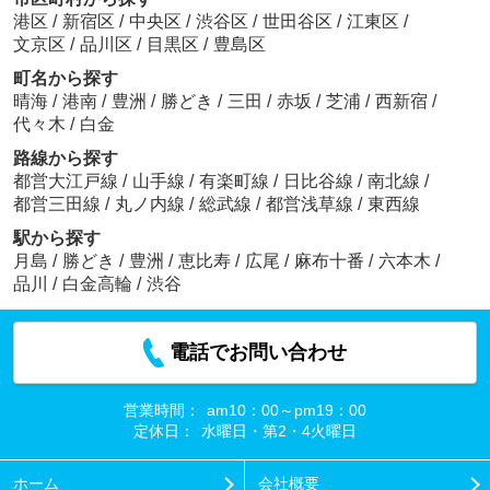
港区
/
新宿区
/
中央区
/
渋谷区
/
世田谷区
/
江東区
/
文京区
/
品川区
/
目黒区
/
豊島区
町名から探す
晴海
/
港南
/
豊洲
/
勝どき
/
三田
/
赤坂
/
芝浦
/
西新宿
/
代々木
/
白金
路線から探す
都営大江戸線
/
山手線
/
有楽町線
/
日比谷線
/
南北線
/
都営三田線
/
丸ノ内線
/
総武線
/
都営浅草線
/
東西線
駅から探す
月島
/
勝どき
/
豊洲
/
恵比寿
/
広尾
/
麻布十番
/
六本木
/
品川
/
白金高輪
/
渋谷
電話でお問い合わせ
営業時間：
am10：00～pm19：00
定休日：
水曜日・第2・4火曜日
ホーム
会社概要