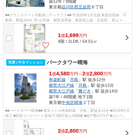
築12年 / 8階建
東京都
品川区
西五反田
６丁目
■■グランスイート不動前シティテラス■■ 平成26年1月完成 東急目黒線「不
動前」駅徒歩9分 JR 山手線、都営浅草線、東急池上線「五反田 」駅よりバ
ス4 分 「荏原一丁目 」バス停下車...
1
1,699
億
万
円
4階 / 2LDK / 54.51㎡
パークタワー晴海
売買 | 中古マンション
1
4,580
2
2,800
億
万円～
億
万円
有楽町線
「
月島
」駅 徒歩12分
都営大江戸線
「
月島
」駅 徒歩12分
都営大江戸線
「
勝どき
」駅 徒歩14分
築7年 / 48階建 地下1階
東京都
中央区
晴海
２丁目
■■パークタワー晴海■■ 東京メトロ有楽町線「月島」駅徒歩12分 ■2019年2月
竣工 ■鉄筋コンクリート造地下1階付地上48階建 ■総戸数1076戸 ■エレベー
ター12基完備 ■ダブルオートロック完...
2
2,800
億
万
円