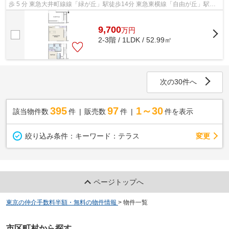
歩 5 分 東急大井町線線「緑が丘」駅徒歩14分 東急東横線「自由が丘」駅徒
歩14分 2025年大規模修繕工事実施...
9,700
万
円
2-3階 / 1LDK / 52.99㎡
次の30件へ
395
97
1～30
該当物件数
件
販売数
件
件を表示
変更
絞り込み条件：
キーワード：テラス
ページトップへ
東京の仲介手数料半額・無料の物件情報
>
物件一覧
市区町村から探す