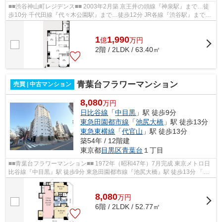
■■渋谷神山町レジデンス■■ 2003年2月築 京王井の頭線『神泉駅』まで…徒
歩10分 千代田線『代々木公園駅』まで…徒歩12分 JR各線『渋谷駅』まで…
徒歩16分 ◆オートロック ◆エレベータ ...
1
1,990
億
万
円
2階 / 2LDK / 63.40㎡
青葉台フラワーマンション
売買 | 中古マンション
8,080
万円
日比谷線
「
中目黒
」駅 徒歩9分
東急田園都市線
「
池尻大橋
」駅 徒歩13分
東急東横線
「
代官山
」駅 徒歩13分
築54年 / 12階建
東京都
目黒区
青葉台
１丁目
■■青葉台フラワーマンション■■ 1972年（昭和47年）7月完成 東京メトロ日
比谷線『中目黒』駅 徒歩9分 東急田園都市線『池尻大橋』駅 徒歩13分 「目
黒区青葉台」アドレス ペット飼育...
8,080
万
円
6階 / 2LDK / 52.77㎡