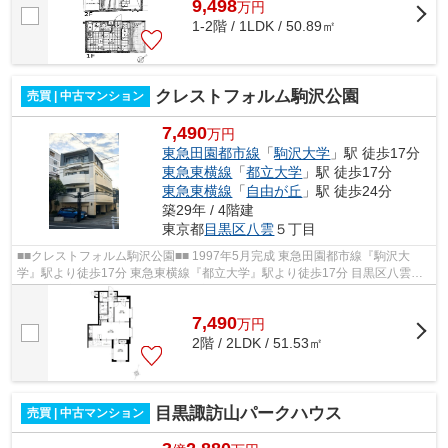
9,498
万
円
1-2階 / 1LDK / 50.89㎡
クレストフォルム駒沢公園
売買 | 中古マンション
7,490
万円
東急田園都市線
「
駒沢大学
」駅 徒歩17分
東急東横線
「
都立大学
」駅 徒歩17分
東急東横線
「
自由が丘
」駅 徒歩24分
築29年 / 4階建
東京都
目黒区
八雲
５丁目
■■クレストフォルム駒沢公園■■ 1997年5月完成 東急田園都市線『駒沢大
学』駅より徒歩17分 東急東横線『都立大学』駅より徒歩17分 目黒区八雲の
閑静な住宅街に位置した静かな環境 駒...
7,490
万
円
2階 / 2LDK / 51.53㎡
目黒諏訪山パークハウス
売買 | 中古マンション