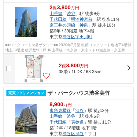
2
3,800
億
万円
山手線
「
渋谷
」駅 徒歩9分
千代田線
「
明治神宮前
」駅 徒歩11分
京王井の頭線
「
神泉
」駅 徒歩16分
築6年 / 39階建 地下4階
東京都
渋谷区
宇田川町
■■パークコート渋谷ザタワー■■ 2020年7月築 鉄筋コンクリート造地下4階付
地上39階建 総戸数503戸 JR山手線・埼京線・東京メトロ銀座線・京王井の
頭線「渋谷」駅徒歩9分 東京メトロ千...
2
3,800
億
万
円
38階 / 1LDK / 63.35㎡
ザ・パークハウス渋谷美竹
売買 | 中古マンション
8,900
万円
東急東横線
「
渋谷
」駅 徒歩2分
山手線
「
渋谷
」駅 徒歩5分
千代田線
「
表参道
」駅 徒歩11分
築12年 / 18階建 地下1階
東京都
渋谷区
渋谷
１丁目