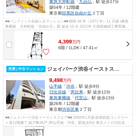
東急大井町線
「
九品仏
」駅 徒歩17分
築54年 / 12階建
東京都
目黒区
自由が丘
２丁目
■■パシフィック自由ヶ丘マンション■■ 昭和 46 年（1971 年）11 月築 ▪東急
東横線、大井町線 『自由が丘』駅 徒歩 10 分 2021年 大規模修繕工事実施済
再開発が進む自由が丘エリア
4,399
万
円
6階 / 1LDK / 47.41㎡
ジェイパーク渋谷イーストスクエア
売買 | 中古マンション
9,498
万円
山手線
「
渋谷
」駅 徒歩9分
日比谷線
「
恵比寿
」駅 徒歩12分
東急東横線
「
代官山
」駅 徒歩13分
築26年 / 12階建
東京都
渋谷区
東
２丁目
■■ジェイパーク渋谷イーストスクエア■■ 2000年1月築 鉄骨鉄筋コンクリー
ト造12階建て 総戸数36戸 JR山手線「渋谷」駅徒歩9分 東京メトロ日比谷線
「恵比寿」駅徒歩12分 ペット飼育可...