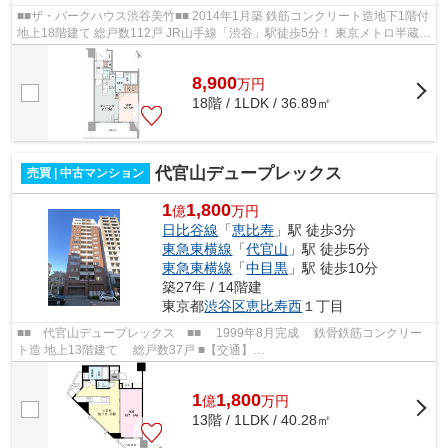
■■ザ・パークハウス渋谷美竹■■ 2014年1月築 鉄筋コンクリート造地下1階付
地上18階建て 総戸数112戸 JR山手線「渋谷」駅徒歩5分！ 東京メトロ半蔵門
線「渋谷」駅徒歩2分 オートロッ...
8,900
万
円
18階 / 1LDK / 36.89㎡
代官山デュープレックス
売買 | 中古マンション
1
1,800
億
万円
日比谷線
「
恵比寿
」駅 徒歩3分
東急東横線
「
代官山
」駅 徒歩5分
東急東横線
「
中目黒
」駅 徒歩10分
築27年 / 14階建
東京都
渋谷区
恵比寿西
１丁目
■■ 代官山デュープレックス ■■ 1999年8月完成 鉄骨鉄筋コンクリー
ト造 地上13階建て 総戸数37戸 ■【交通】
━━━━━━━━━━━━━━━ JR山手線等【恵比寿】駅より徒歩6分
東急東...
1
1,800
億
万
円
13階 / 1LDK / 40.28㎡