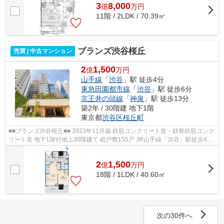
3
8,000
億
万
円
11階 / 2LDK / 70.39㎡
ブランズ渋谷桜丘
売買 | 中古マンション
2
1,500
億
万円
山手線
「
渋谷
」駅 徒歩4分
東急田園都市線
「
渋谷
」駅 徒歩6分
京王井の頭線
「
神泉
」駅 徒歩13分
築2年 / 30階建 地下1階
東京都
渋谷区
桜丘町
■■ブランズ渋谷桜丘■■ 2023年11月築 鉄筋コンクリート造・鉄骨鉄筋コンク
リート造 地下1階付地上30階建て 総戸数155戸 JR山手線「渋谷」駅徒歩4分
東急田園都市線「渋谷」駅徒歩6分 ...
2
1,500
億
万
円
18階 / 1LDK / 40.60㎡
次の30件へ