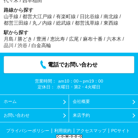
代々木
/
西早稲田
路線から探す
山手線
/
都営大江戸線
/
有楽町線
/
日比谷線
/
南北線
/
都営三田線
/
丸ノ内線
/
総武線
/
都営浅草線
/
東西線
駅から探す
月島
/
勝どき
/
豊洲
/
恵比寿
/
広尾
/
麻布十番
/
六本木
/
品川
/
渋谷
/
白金高輪
電話でお問い合わせ
営業時間：
am10：00～pm19：00
定休日：
水曜日・第2・4火曜日
ホーム
会社概要
お問い合わせ
来店予約
プライバシーポリシー
利用規約
アクセスマップ
PCサイト