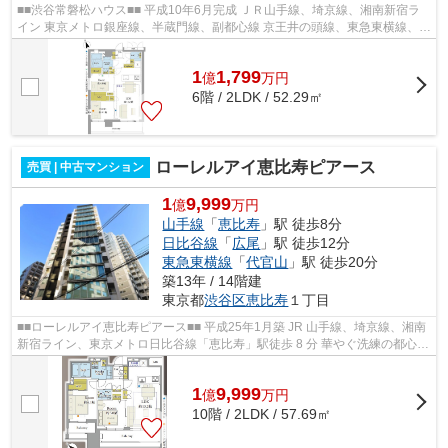
■■渋谷常磐松ハウス■■ 平成10年6月完成 ＪＲ山手線、埼京線、湘南新宿ラ
イン 東京メトロ銀座線、半蔵門線、副都心線 京王井の頭線、東急東横線、田
園都市線・・・「渋谷」駅徒歩 8 ...
1
1,799
億
万
円
6階 / 2LDK / 52.29㎡
ローレルアイ恵比寿ピアース
売買 | 中古マンション
1
9,999
億
万円
山手線
「
恵比寿
」駅 徒歩8分
日比谷線
「
広尾
」駅 徒歩12分
東急東横線
「
代官山
」駅 徒歩20分
築13年 / 14階建
東京都
渋谷区
恵比寿
１丁目
■■ローレルアイ恵比寿ピアース■■ 平成25年1月築 JR 山手線、埼京線、湘南
新宿ライン、東京メトロ日比谷線「恵比寿」駅徒歩 8 分 華やぐ洗練の都心
『恵比寿』 『渋谷』『代官山』『...
1
9,999
億
万
円
10階 / 2LDK / 57.69㎡