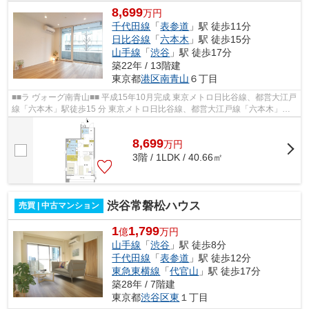
8,699
万円
千代田線
「
表参道
」駅 徒歩11分
日比谷線
「
六本木
」駅 徒歩15分
山手線
「
渋谷
」駅 徒歩17分
築22年 / 13階建
東京都
港区
南青山
６丁目
■■ラ ヴォーグ南青山■■ 平成15年10月完成 東京メトロ日比谷線、都営大江戸
線「六本木」駅徒歩15 分 東京メトロ日比谷線、都営大江戸線「六本木」駅
徒歩15 分 JR 山手線、埼京線、湘...
8,699
万
円
3階 / 1LDK / 40.66㎡
渋谷常磐松ハウス
売買 | 中古マンション
1
1,799
億
万円
山手線
「
渋谷
」駅 徒歩8分
千代田線
「
表参道
」駅 徒歩12分
東急東横線
「
代官山
」駅 徒歩17分
築28年 / 7階建
東京都
渋谷区
東
１丁目