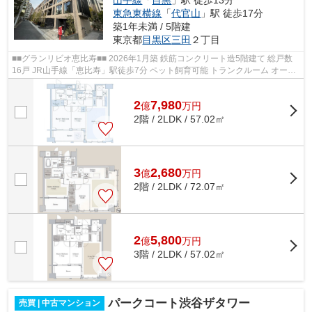
山手線
「
目黒
」駅 徒歩13分
東急東横線
「
代官山
」駅 徒歩17分
築1年未満 / 5階建
東京都
目黒区
三田
２丁目
■■グランリビオ恵比寿■■ 2026年1月築 鉄筋コンクリート造5階建て 総戸数
16戸 JR山手線「恵比寿」駅徒歩7分 ペット飼育可能 トランクルーム オート
ロック 宅配ボックス 【周辺環境...
2
7,980
億
万
円
2階 / 2LDK / 57.02㎡
3
2,680
億
万
円
2階 / 2LDK / 72.07㎡
2
5,800
億
万
円
3階 / 2LDK / 57.02㎡
パークコート渋谷ザタワー
売買 | 中古マンション