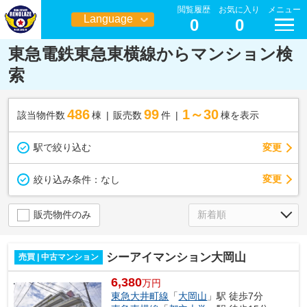
閲覧履歴
お気に入り
メニュー
Language
0
0
日本語
東急電鉄東急東横線からマンション検
索
486
99
1～30
該当物件数
棟
販売数
件
棟を表示
駅で絞り込む
変更
変更
絞り込み条件：
なし
販売物件のみ
シーアイマンション大岡山
売買 | 中古マンション
6,380
万円
東急大井町線
「
大岡山
」駅 徒歩7分