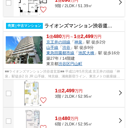
1
690
億
万
円
9階 / 2LDK / 51.39㎡
ライオンズマンション渋谷道玄坂
売買 | 中古マンション
1
480
1
2,499
億
万円～
億
万円
京王井の頭線
「
神泉
」駅 徒歩2分
山手線
「
渋谷
」駅 徒歩9分
東急田園都市線
「
池尻大橋
」駅 徒歩16分
築27年 / 14階建
東京都
渋谷区
円山町
■■ライオンズマンション渋谷道玄坂■■ 平成11年5月完成 京王井の頭線「神
泉」駅徒歩2 分 JR 山手線、埼京線、湘南新宿ライン、東京メトロ銀座線、
半蔵門線、副都心線 京王井の頭線、...
1
2,499
億
万
円
3階 / 2LDK / 52.95㎡
1
480
億
万
円
6階 / 2LDK / 52.95㎡