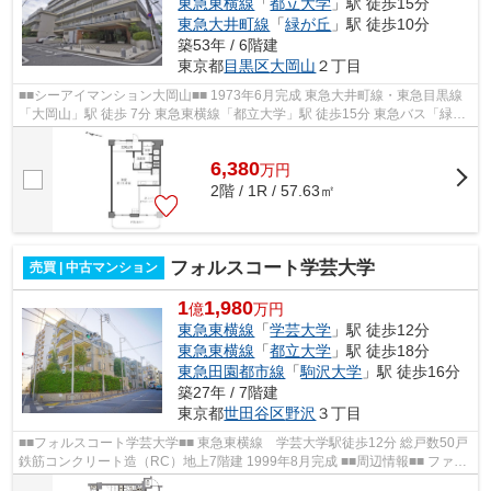
東急東横線
「
都立大学
」駅 徒歩15分
東急大井町線
「
緑が丘
」駅 徒歩10分
築53年 / 6階建
東京都
目黒区
大岡山
２丁目
■■シーアイマンション大岡山■■ 1973年6月完成 東急大井町線・東急目黒線
「大岡山」駅 徒歩 7分 東急東横線「都立大学」駅 徒歩15分 東急バス「緑が
丘」停 徒歩 10分 ■2012年に大規...
6,380
万
円
2階 / 1R / 57.63㎡
フォルスコート学芸大学
売買 | 中古マンション
1
1,980
億
万円
東急東横線
「
学芸大学
」駅 徒歩12分
東急東横線
「
都立大学
」駅 徒歩18分
東急田園都市線
「
駒沢大学
」駅 徒歩16分
築27年 / 7階建
東京都
世田谷区
野沢
３丁目
■■フォルスコート学芸大学■■ 東急東横線 学芸大学駅徒歩12分 総戸数50戸
鉄筋コンクリート造（RC）地上7階建 1999年8月完成 ■■周辺情報■■ ファミ
リーマート セブンイレブン 東急ス...