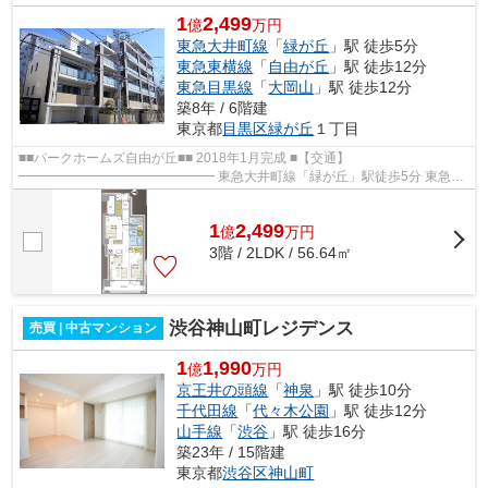
1
2,499
億
万円
東急大井町線
「
緑が丘
」駅 徒歩5分
東急東横線
「
自由が丘
」駅 徒歩12分
東急目黒線
「
大岡山
」駅 徒歩12分
築8年 / 6階建
東京都
目黒区
緑が丘
１丁目
■■パークホームズ自由が丘■■ 2018年1月完成 ■【交通】
━━━━━━━━━━━━━━━ 東急大井町線「緑が丘」駅徒歩5分 東急東
横線「自由が丘」駅徒歩12分 東急大井町線「大岡山」駅徒歩12分 ■【...
1
2,499
億
万
円
3階 / 2LDK / 56.64㎡
渋谷神山町レジデンス
売買 | 中古マンション
1
1,990
億
万円
京王井の頭線
「
神泉
」駅 徒歩10分
千代田線
「
代々木公園
」駅 徒歩12分
山手線
「
渋谷
」駅 徒歩16分
築23年 / 15階建
東京都
渋谷区
神山町