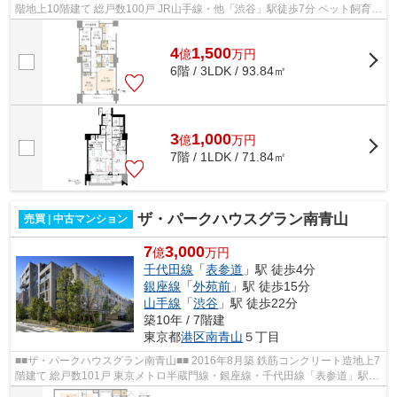
階地上10階建て 総戸数100戸 JR山手線・他「渋谷」駅徒歩7分 ペット飼育可
能 オートロック 宅配ボックス完備...
4
1,500
億
万
円
6階 / 3LDK / 93.84㎡
3
1,000
億
万
円
7階 / 1LDK / 71.84㎡
ザ・パークハウスグラン南青山
売買 | 中古マンション
7
3,000
億
万円
千代田線
「
表参道
」駅 徒歩4分
銀座線
「
外苑前
」駅 徒歩15分
山手線
「
渋谷
」駅 徒歩22分
築10年 / 7階建
東京都
港区
南青山
５丁目
■■ザ・パークハウスグラン南青山■■ 2016年8月築 鉄筋コンクリート造地上7
階建て 総戸数101戸 東京メトロ半蔵門線・銀座線・千代田線「表参道」駅徒
歩4分 各種コンシェルジュサービ...