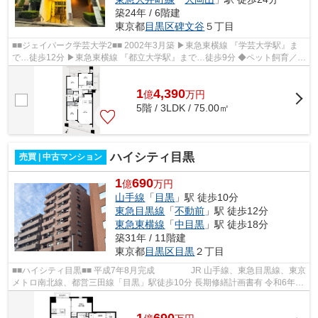
築24年 / 6階建
東京都
目黒区
碑文谷
５丁目
■■ジェイパーク学芸大学2■■ 2002年3月築 ▶東急東横線 『学芸大学駅』ま
で…徒歩12分 ▶東急東横線 『都立大学駅』まで…徒歩9分 ◆ペット飼育／
犬・猫1匹まで飼育可（細則有） ◆学区／...
1
4,390
億
万
円
5階 / 3LDK / 75.00㎡
ハイシティ目黒
売買 | 中古マンション
1
690
億
万円
山手線
「
目黒
」駅 徒歩10分
東急目黒線
「
不動前
」駅 徒歩12分
東急東横線
「
中目黒
」駅 徒歩18分
築31年 / 11階建
東京都
目黒区
目黒
２丁目
■■ハイシティ目黒■■ 平成7年8月完成 JR 山手線、東急目黒線、東京
メトロ南北線、都営三田線「目黒」駅徒歩10分 長期修繕計画書有 令和6年
大規模修繕計画実施済 エレベー...