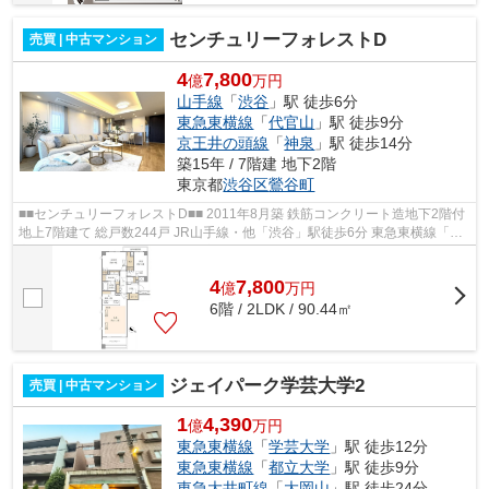
センチュリーフォレストD
売買 | 中古マンション
4
7,800
億
万円
山手線
「
渋谷
」駅 徒歩6分
東急東横線
「
代官山
」駅 徒歩9分
京王井の頭線
「
神泉
」駅 徒歩14分
築15年 / 7階建 地下2階
東京都
渋谷区
鶯谷町
■■センチュリーフォレストD■■ 2011年8月築 鉄筋コンクリート造地下2階付
地上7階建て 総戸数244戸 JR山手線・他「渋谷」駅徒歩6分 東急東横線「代
官山」駅徒歩9分 オートロック 宅配...
4
7,800
億
万
円
6階 / 2LDK / 90.44㎡
ジェイパーク学芸大学2
売買 | 中古マンション
1
4,390
億
万円
東急東横線
「
学芸大学
」駅 徒歩12分
東急東横線
「
都立大学
」駅 徒歩9分
東急大井町線
「
大岡山
」駅 徒歩24分