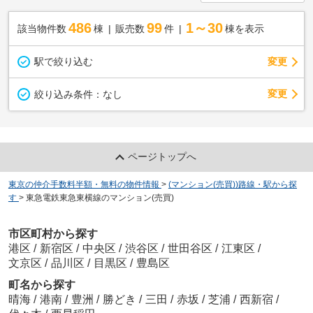
486
99
1～30
該当物件数
棟
販売数
件
棟を表示
駅で絞り込む
変更
変更
絞り込み条件：
なし
ページトップへ
東京の仲介手数料半額・無料の物件情報
>
(マンション(売買))路線・駅から探
す
>
東急電鉄東急東横線のマンション(売買)
市区町村から探す
港区
/
新宿区
/
中央区
/
渋谷区
/
世田谷区
/
江東区
/
文京区
/
品川区
/
目黒区
/
豊島区
町名から探す
晴海
/
港南
/
豊洲
/
勝どき
/
三田
/
赤坂
/
芝浦
/
西新宿
/