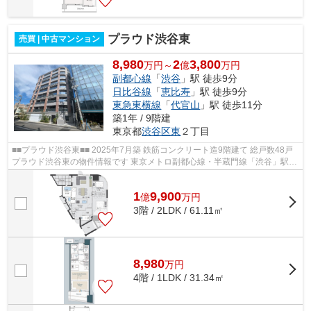
プラウド渋谷東
売買 | 中古マンション
8,980
2
3,800
万円～
億
万円
副都心線
「
渋谷
」駅 徒歩9分
日比谷線
「
恵比寿
」駅 徒歩9分
東急東横線
「
代官山
」駅 徒歩11分
築1年 / 9階建
東京都
渋谷区
東
２丁目
■■プラウド渋谷東■■ 2025年7月築 鉄筋コンクリート造9階建て 総戸数48戸
プラウド渋谷東の物件情報です 東京メトロ副都心線・半蔵門線「渋谷」駅徒
歩9分 東京メトロ日比谷線「恵比...
1
9,900
億
万
円
3階 / 2LDK / 61.11㎡
8,980
万
円
4階 / 1LDK / 31.34㎡