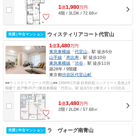
1
1,980
億
万
円
4階 / 3LDK / 72.68㎡
ウィスティリアコート代官山
売買 | 中古マンション
1
3,480
億
万円
東急東横線
「
代官山
」駅 徒歩5分
山手線
「
恵比寿
」駅 徒歩10分
東急東横線
「
渋谷
」駅 徒歩11分
築28年 / 9階建
東京都
渋谷区
代官山町
■■ウィステリアコート代官山■■ 1998年2月築 鉄骨鉄筋コンクリート造地上9
階建て 総戸数45戸 □東急東横線「代官山」駅 徒歩5分 □東京メトロ日比谷線
「恵比寿」駅 徒歩10分 □JR山手線...
1
3,480
億
万
円
2階 / 2LDK / 57.68㎡
ラ ヴォーグ南青山
売買 | 中古マンション