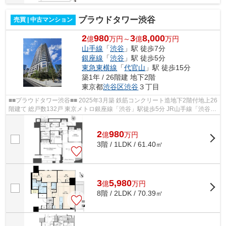
プラウドタワー渋谷
売買 | 中古マンション
2
980
3
8,000
億
万円～
億
万円
山手線
「
渋谷
」駅 徒歩7分
銀座線
「
渋谷
」駅 徒歩5分
東急東横線
「
代官山
」駅 徒歩15分
築1年 / 26階建 地下2階
東京都
渋谷区
渋谷
３丁目
■■プラウドタワー渋谷■■ 2025年3月築 鉄筋コンクリート造地下2階付地上26
階建て 総戸数132戸 東京メトロ銀座線「渋谷」駅徒歩5分 JR山手線「渋谷」
駅徒歩7分 オートロック コンシェ...
2
980
億
万
円
3階 / 1LDK / 61.40㎡
3
5,980
億
万
円
8階 / 2LDK / 70.39㎡