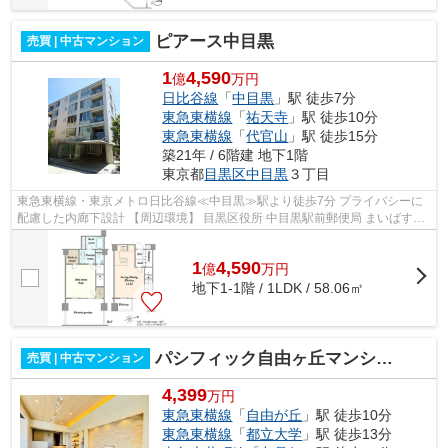
ピアース中目黒
売買 | 中古マンション
1
4,590
億
万円
日比谷線
「
中目黒
」駅 徒歩7分
東急東横線
「
祐天寺
」駅 徒歩10分
東急東横線
「
代官山
」駅 徒歩15分
築21年 / 6階建 地下1階
東京都
目黒区
中目黒
３丁目
東急東横線・東京メトロ日比谷線≪中目黒≫駅より徒歩7分 プライバシーに
配慮した内廊下設計 【周辺環境】 目黒区役所 中目黒駅前郵便局 まいばすけ
っと 目黒中央中学校 中目黒小学校
1
4,590
億
万
円
地下1-1階 / 1LDK / 58.06㎡
パシフィック自由ヶ丘マンション
売買 | 中古マンション
4,399
万円
東急東横線
「
自由が丘
」駅 徒歩10分
東急東横線
「
都立大学
」駅 徒歩13分