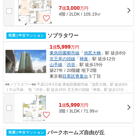
7
3,000
億
万
円
4階 / 2LDK / 105.19㎡
ソプラタワー
売買 | 中古マンション
1
5,999
億
万円
東急田園都市線
「
池尻大橋
」駅 徒歩8分
京王井の頭線
「
神泉
」駅 徒歩12分
山手線
「
渋谷
」駅 徒歩19分
築27年 / 20階建 地下2階
東京都
目黒区
青葉台
３丁目
■■ソプラタワー■■ 平成11年3月築 東急田園都市線『池尻大橋』駅 徒歩8分
ＪＲ山手線、 他『渋谷』駅 徒歩19分 京王井の頭線『神泉』駅 徒歩12分 ホ
テルライクな内廊下設計 ペット飼...
1
5,999
億
万
円
3階 / 3LDK / 71.99㎡
パークホームズ自由が丘
売買 | 中古マンション