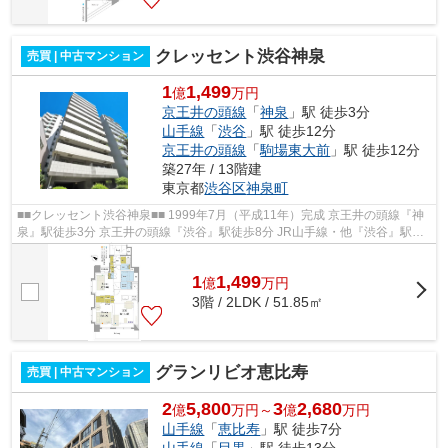
クレッセント渋谷神泉
売買 | 中古マンション
1
1,499
億
万円
京王井の頭線
「
神泉
」駅 徒歩3分
山手線
「
渋谷
」駅 徒歩12分
京王井の頭線
「
駒場東大前
」駅 徒歩12分
築27年 / 13階建
東京都
渋谷区
神泉町
■■クレッセント渋谷神泉■■ 1999年7月（平成11年）完成 京王井の頭線『神
泉』駅徒歩3分 京王井の頭線『渋谷』駅徒歩8分 JR山手線・他『渋谷』駅徒
歩12分 ペット飼育可（規約有） 修...
1
1,499
億
万
円
3階 / 2LDK / 51.85㎡
グランリビオ恵比寿
売買 | 中古マンション
2
5,800
3
2,680
億
万円～
億
万円
山手線
「
恵比寿
」駅 徒歩7分