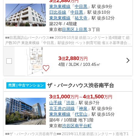
3
2,880
億
万円
東急東横線
「
中目黒
」駅 徒歩9分
日比谷線
「
中目黒
」駅 徒歩10分
東急東横線
「
祐天寺
」駅 徒歩12分
築22年 / 4階建
東京都
目黒区
上目黒
３丁目
■■目黒諏訪山パークハウス■■ 2003年10月築 鉄筋コンクリート造4階建て 総
戸数30戸 東急東横線「中目黒」駅徒歩9分 ペット飼育可能 省エネ基準適合
オートロック 宅配ボックス
3
2,880
億
万
円
4階 / 3LDK / 103.45㎡
ザ・パークハウス渋谷南平台
売買 | 中古マンション
3
1,000
4
1,500
億
万円～
億
万円
山手線
「
渋谷
」駅 徒歩7分
京王井の頭線
「
神泉
」駅 徒歩9分
東急東横線
「
代官山
」駅 徒歩15分
築6年 / 10階建 地下1階
東京都
渋谷区
南平台町
■■ザ・パークハウス渋谷南平台■■ 2019年11月築 鉄筋コンクリート造地下1