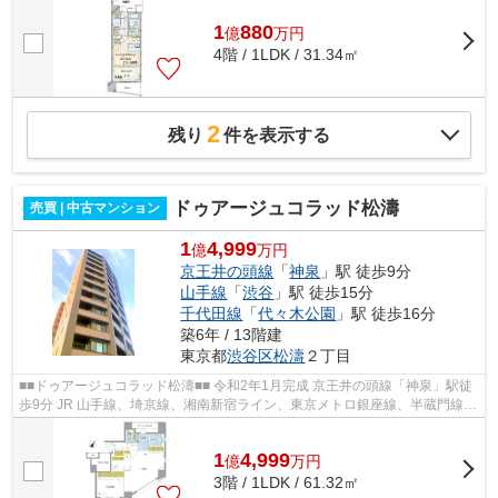
1
880
億
万
円
4階 / 1LDK / 31.34㎡
2
残り
件を表示する
ドゥアージュコラッド松濤
売買 | 中古マンション
1
4,999
億
万円
京王井の頭線
「
神泉
」駅 徒歩9分
山手線
「
渋谷
」駅 徒歩15分
千代田線
「
代々木公園
」駅 徒歩16分
築6年 / 13階建
東京都
渋谷区
松濤
２丁目
■■ドゥアージュコラッド松濤■■ 令和2年1月完成 京王井の頭線「神泉」駅徒
歩9分 JR 山手線、埼京線、湘南新宿ライン、東京メトロ銀座線、半蔵門線、
副都心線 京王井の頭線、東急東横...
1
4,999
億
万
円
3階 / 1LDK / 61.32㎡