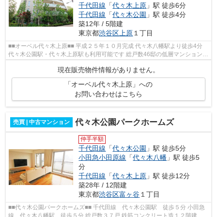
千代田線
「
代々木上原
」駅 徒歩6分
千代田線
「
代々木公園
」駅 徒歩4分
築12年 / 5階建
東京都
渋谷区
上原
１丁目
■■オーベル代々木上原■■ 平成２５年１０月完成 代々木八幡駅より徒歩4分
代々木公園駅・代々木上原駅も利用可能です 総戸数46邸の低層マンション
オートロック、宅配ボックス完備 ...
現在販売物件情報がありません。
「オーベル代々木上原」への
お問い合わせはこちら
代々木公園パークホームズ
売買 | 中古マンション
仲手半額
千代田線
「
代々木公園
」駅 徒歩5分
小田急小田原線
「
代々木八幡
」駅 徒歩5
分
千代田線
「
代々木上原
」駅 徒歩12分
築28年 / 12階建
東京都
渋谷区
富ヶ谷
１丁目
■■代々木公園パークホームズ■■ 千代田線 代々木公園駅 徒歩５分 小田急
線 代々木八幡駅 徒歩５分 総戸数３７戸 鉄筋コンクリート造１２階建 平