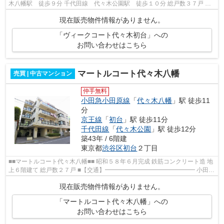
木八幡駅 徒歩９分 千代田線 代々木公園駅 徒歩１０分 総戸数３７戸 鉄
筋コンクリート造地下1階地上１４...
現在販売物件情報がありません。
「ヴィークコート代々木初台」への
お問い合わせはこちら
マートルコート代々木八幡
売買 | 中古マンション
仲手無料
小田急小田原線
「
代々木八幡
」駅 徒歩11
分
京王線
「
初台
」駅 徒歩11分
千代田線
「
代々木公園
」駅 徒歩12分
築43年 / 6階建
東京都
渋谷区
初台
２丁目
■■マートルコート代々木八幡■■ 昭和５８年６月完成 鉄筋コンクリート造 地
上６階建て 総戸数２７戸 ■【交通】━━━━━━━━━━━━━━━ 小田急
線代々木八幡駅 徒歩11分 京王新線初台駅 徒歩1...
現在販売物件情報がありません。
「マートルコート代々木八幡」への
お問い合わせはこちら