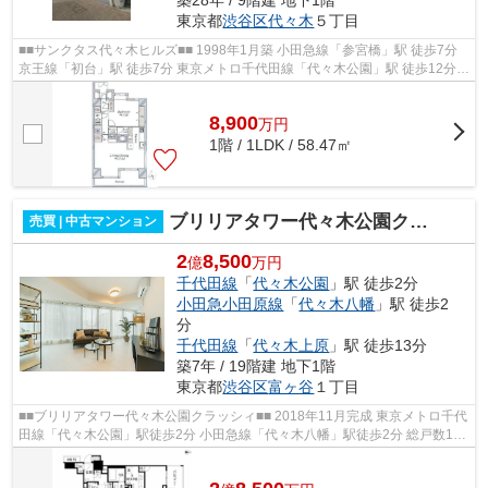
築28年 / 9階建 地下1階
東京都
渋谷区
代々木
５丁目
■■サンクタス代々木ヒルズ■■ 1998年1月築 小田急線「参宮橋」駅 徒歩7分
京王線「初台」駅 徒歩7分 東京メトロ千代田線「代々木公園」駅 徒歩12分
鉄筋コンクリート造地下1階付9階...
8,900
万
円
1階 / 1LDK / 58.47㎡
ブリリアタワー代々木公園クラッシィ BrilliaTower代々木公園CLASSY
売買 | 中古マンション
2
8,500
億
万円
千代田線
「
代々木公園
」駅 徒歩2分
小田急小田原線
「
代々木八幡
」駅 徒歩2
分
千代田線
「
代々木上原
」駅 徒歩13分
築7年 / 19階建 地下1階
東京都
渋谷区
富ヶ谷
１丁目
■■ブリリアタワー代々木公園クラッシィ■■ 2018年11月完成 東京メトロ千代
田線「代々木公園」駅徒歩2分 小田急線「代々木八幡」駅徒歩2分 総戸数195
戸、免震タワーレジデンス ペット...