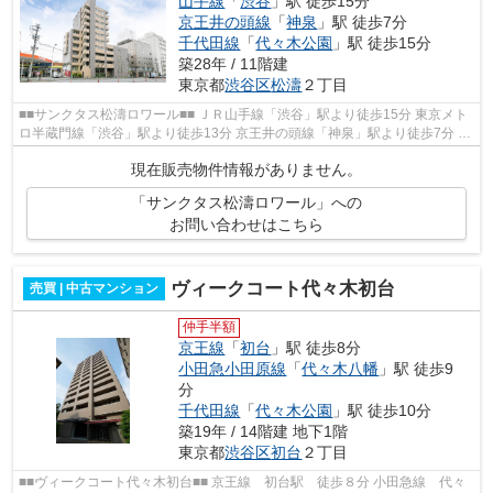
山手線
「
渋谷
」駅 徒歩15分
京王井の頭線
「
神泉
」駅 徒歩7分
千代田線
「
代々木公園
」駅 徒歩15分
築28年 / 11階建
東京都
渋谷区
松濤
２丁目
■■サンクタス松濤ロワール■■ ＪＲ山手線「渋谷」駅より徒歩15分 東京メト
ロ半蔵門線「渋谷」駅より徒歩13分 京王井の頭線「神泉」駅より徒歩7分 住
環境良好 鍋島松濤公園徒歩3分 松...
現在販売物件情報がありません。
「サンクタス松濤ロワール」への
お問い合わせはこちら
ヴィークコート代々木初台
売買 | 中古マンション
仲手半額
京王線
「
初台
」駅 徒歩8分
小田急小田原線
「
代々木八幡
」駅 徒歩9
分
千代田線
「
代々木公園
」駅 徒歩10分
築19年 / 14階建 地下1階
東京都
渋谷区
初台
２丁目
■■ヴィークコート代々木初台■■ 京王線 初台駅 徒歩８分 小田急線 代々