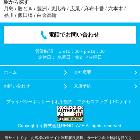
駅から探す
月島
/
勝どき
/
豊洲
/
恵比寿
/
広尾
/
麻布十番
/
六本木
/
品川
/
飯田橋
/
白金高輪
電話でお問い合わせ
営業時間：
am10：00～pm19：00
定休日：
水曜日・第2・4火曜日
ホーム
会社概要
お問い合わせ
来店予約
プライバシーポリシー
利用規約
アクセスマップ
PCサイト
Copyright(c) 株式会社RENOLAZE All rights reserved.
当サイトでは、お客様の当サイト利用状況把握、サービス向上検討を目的と