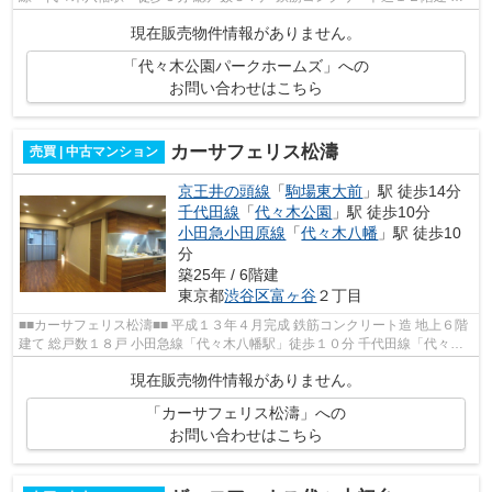
成１０年２月完成
現在販売物件情報がありません。
「代々木公園パークホームズ」への
お問い合わせはこちら
カーサフェリス松濤
売買 | 中古マンション
京王井の頭線
「
駒場東大前
」駅 徒歩14分
千代田線
「
代々木公園
」駅 徒歩10分
小田急小田原線
「
代々木八幡
」駅 徒歩10
分
築25年 / 6階建
東京都
渋谷区
富ヶ谷
２丁目
■■カーサフェリス松濤■■ 平成１３年４月完成 鉄筋コンクリート造 地上６階
建て 総戸数１８戸 小田急線「代々木八幡駅」徒歩１０分 千代田線「代々木
公園駅」徒歩１０分
現在販売物件情報がありません。
「カーサフェリス松濤」への
お問い合わせはこちら