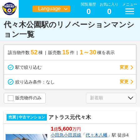
閲覧履歴
お気に入り
メニュー
Language
0
0
日本語
代々木公園駅のリノベーションマンシ
ョン一覧
52
15
1～30
該当物件数
棟
販売数
件
棟を表示
駅で絞り込む
変更
変更
絞り込み条件：
なし
販売物件のみ
アトラス元代々木
売買 | 中古マンション
1
5,600
億
万円
小田急小田原線
「
代々木八幡
」駅 徒歩4