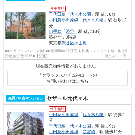
仲手無料
千代田線
「
代々木公園
」駅 徒歩8分
小田急小田原線
「
代々木八幡
」駅 徒歩12
分
山手線
「
渋谷
」駅 徒歩18分
築44年 / 3階建
東京都
渋谷区
神山町
■■クラックスハイム神山■■ 昭和56年12月完成 鉄筋コンクリート造 地上3
階建 総戸数20戸 ■【交通】━━━━━━━━━━━━━━━ 東京メトロ千代
田線『代々木公園』駅徒歩8分 小田急小田原線『...
現在販売物件情報がありません。
「クラックスハイム神山」への
お問い合わせはこちら
セザール元代々木
売買 | 中古マンション
仲手無料
小田急小田原線
「
代々木八幡
」駅 徒歩7
分
千代田線
「
代々木公園
」駅 徒歩9分
小田急小田原線
「
参宮橋
」駅 徒歩11分