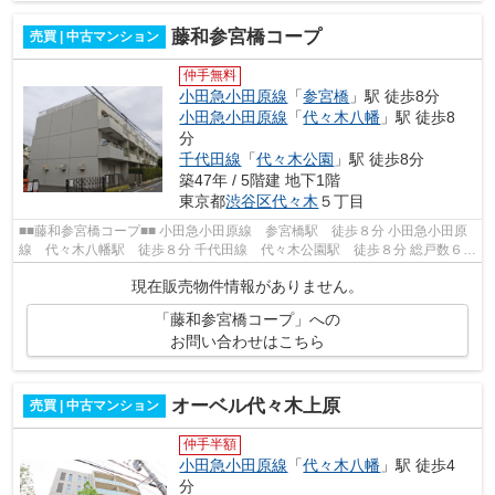
藤和参宮橋コープ
売買 | 中古マンション
仲手無料
小田急小田原線
「
参宮橋
」駅 徒歩8分
小田急小田原線
「
代々木八幡
」駅 徒歩8
分
千代田線
「
代々木公園
」駅 徒歩8分
築47年 / 5階建 地下1階
東京都
渋谷区
代々木
５丁目
■■藤和参宮橋コープ■■ 小田急小田原線 参宮橋駅 徒歩８分 小田急小田原
線 代々木八幡駅 徒歩８分 千代田線 代々木公園駅 徒歩８分 総戸数６４
戸 鉄筋コンクリート造地下1階地...
現在販売物件情報がありません。
「藤和参宮橋コープ」への
お問い合わせはこちら
オーベル代々木上原
売買 | 中古マンション
仲手半額
小田急小田原線
「
代々木八幡
」駅 徒歩4
分