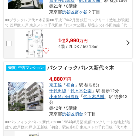
京王井の頭線
「
駒場東大前
」駅 徒歩15分
築21年 / 8階建
東京都
渋谷区
富ヶ谷
２丁目
■■ブランクレア代々木公園■■ 平成17年2月築 鉄筋コンクリート造地上8階建
て 総戸数31戸 東京メトロ千代田線「代々木公園」駅徒歩6分 小田急線「代々
木八幡」駅徒歩7分 オートロック...
1
2,990
億
万
円
4階 / 2LDK / 50.13㎡
パシフィックパレス新代々木
売買 | 中古マンション
4,880
万円
京王線
「
初台
」駅 徒歩8分
千代田線
「
代々木公園
」駅 徒歩12分
小田急小田原線
「
代々木八幡
」駅 徒歩13
分
築42年 / 5階建
東京都
渋谷区
初台
２丁目
■■パシフィックパレス新代々木■■ 1984年8月築 鉄筋コンクリート造地上5階
建て 総戸数26戸 京王新線「初台」駅徒歩8分 東京メトロ千代田線「代々木公
園」駅徒歩12分 オートロック ペ...