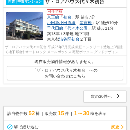
ザ・ロアハウス代々木初台
売買 | 中古マンション
仲手半額
京王線
「
初台
」駅 徒歩7分
小田急小田原線
「
参宮橋
」駅 徒歩10分
千代田線
「
代々木公園
」駅 徒歩11分
築13年 / 3階建 地下1階
東京都
渋谷区
初台
２丁目
ザ・ロアハウス代々木初台 平成25年7月完成 鉄筋コンクリート造地上3階建
て地下1階付 オートロック メールボックス 宅配ボックス グッドデザイン賞
受賞
現在販売物件情報がありません。
「ザ・ロアハウス代々木初台」への
お問い合わせはこちら
次の30件へ
52
15
1～30
該当物件数
棟
販売数
件
棟を表示
駅で絞り込む
変更