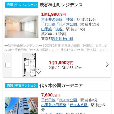
渋谷神山町レジデンス
売買 | 中古マンション
1
1,990
億
万円
京王井の頭線
「
神泉
」駅 徒歩10分
千代田線
「
代々木公園
」駅 徒歩12分
山手線
「
渋谷
」駅 徒歩16分
築23年 / 15階建
東京都
渋谷区
神山町
■■渋谷神山町レジデンス■■ 2003年2月築 京王井の頭線『神泉駅』まで…徒
歩10分 千代田線『代々木公園駅』まで…徒歩12分 JR各線『渋谷駅』まで…
徒歩16分 ◆オートロック ◆エレベータ ...
1
1,990
億
万
円
2階 / 2LDK / 63.40㎡
代々木公園ガーデニア
売買 | 中古マンション
7,690
万円
千代田線
「
代々木公園
」駅 徒歩3分
小田急小田原線
「
代々木八幡
」駅 徒歩5
分