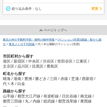
変更
絞り込み条件：
なし
ページトップへ
東京の仲介手数料半額・無料の物件情報
>
(マンション(売買))路線・駅から探
す
>
東京メトロ千代田線
>
代々木公園駅のマンション(売買)
市区町村から探す
港区
/
新宿区
/
中央区
/
渋谷区
/
世田谷区
/
江東区
/
文京区
/
品川区
/
目黒区
/
豊島区
町名から探す
晴海
/
港南
/
豊洲
/
勝どき
/
三田
/
赤坂
/
芝浦
/
西新宿
/
代々木
/
白金
路線から探す
山手線
/
都営大江戸線
/
有楽町線
/
日比谷線
/
南北線
/
都営三田線
/
丸ノ内線
/
総武線
/
都営浅草線
/
東西線