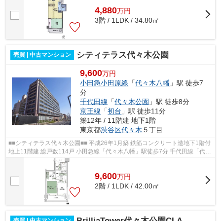
4,880
万
円
3階 / 1LDK / 34.80㎡
シティテラス代々木公園
売買 | 中古マンション
9,600
万円
小田急小田原線
「
代々木八幡
」駅 徒歩7
分
千代田線
「
代々木公園
」駅 徒歩8分
京王線
「
初台
」駅 徒歩11分
築12年 / 11階建 地下1階
東京都
渋谷区
代々木
５丁目
■■シティテラス代々木公園■■ 平成26年1月築 鉄筋コンクリート造地下1階付
地上11階建 総戸数114戸 小田急線「代々木八幡」駅徒歩7分 千代田線「代々
木公園」駅徒歩8分 京王新線「初台...
9,600
万
円
2階 / 1LDK / 42.00㎡
BrilliaTower代々木公園CLASSY
売買 | 中古マンション