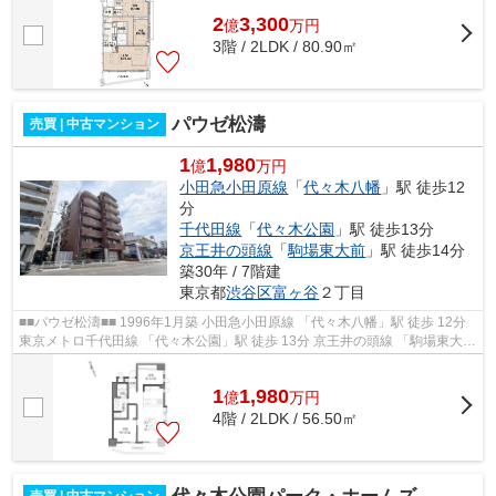
2
3,300
億
万
円
3階 / 2LDK / 80.90㎡
パウゼ松濤
売買 | 中古マンション
1
1,980
億
万円
小田急小田原線
「
代々木八幡
」駅 徒歩12
分
千代田線
「
代々木公園
」駅 徒歩13分
京王井の頭線
「
駒場東大前
」駅 徒歩14分
築30年 / 7階建
東京都
渋谷区
富ヶ谷
２丁目
■■パウゼ松濤■■ 1996年1月築 小田急小田原線 「代々木八幡」駅 徒歩 12分
東京メトロ千代田線 「代々木公園」駅 徒歩 13分 京王井の頭線 「駒場東大
前」駅 徒歩 14分 エレベーター...
1
1,980
億
万
円
4階 / 2LDK / 56.50㎡
売買 | 中古マンション