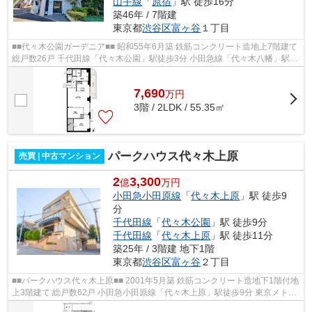
山手線
「
原宿
」駅 徒歩16分
築46年 / 7階建
東京都
渋谷区
富ヶ谷
１丁目
■■代々木公園ガーデニア■■ 昭和55年6月築 鉄筋コンクリート造地上7階建て
総戸数26戸 千代田線「代々木公園」駅徒歩3分 小田急線「代々木八幡」駅徒
歩5分 2016年 大規模修繕工事実...
7,690
万
円
3階 / 2LDK / 55.35㎡
パークハウス代々木上原
売買 | 中古マンション
2
3,300
億
万円
小田急小田原線
「
代々木上原
」駅 徒歩9
分
千代田線
「
代々木公園
」駅 徒歩9分
千代田線
「
代々木上原
」駅 徒歩11分
築25年 / 3階建 地下1階
東京都
渋谷区
富ヶ谷
２丁目
■■パークハウス代々木上原■■ 2001年5月築 鉄筋コンクリート造地下1階付地
上3階建て 総戸数62戸 小田急小田原線「代々木上原」駅徒歩9分 東京メトロ
千代田線「代々木公園」駅徒歩9分 ...