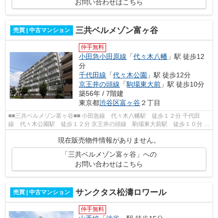
お問い合わせはこちら
三共ベルメゾン富ヶ谷
売買 | 中古マンション
仲手無料
小田急小田原線
「
代々木八幡
」駅 徒歩12
分
千代田線
「
代々木公園
」駅 徒歩12分
京王井の頭線
「
駒場東大前
」駅 徒歩10分
築56年 / 7階建
東京都
渋谷区
富ヶ谷
２丁目
■■三共ベルメゾン富ヶ谷■■ 小田急線 代々木八幡駅 徒歩１２分 千代田
線 代々木公園駅 徒歩１２分 京王井の頭線 駒場東大前駅 徒歩１０分 総
戸数４５戸 鉄筋コンクリート造７階...
現在販売物件情報がありません。
「三共ベルメゾン富ヶ谷」への
お問い合わせはこちら
サンクタス松濤ロワール
売買 | 中古マンション
仲手無料