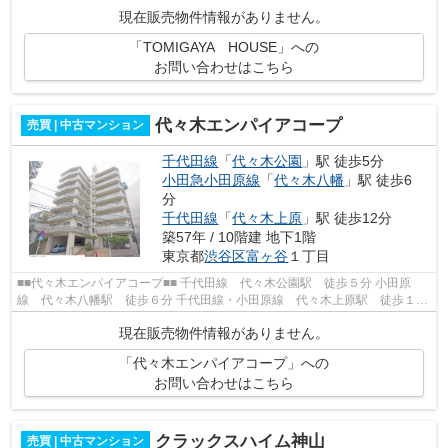
12分 渋谷区富ヶ谷アドレス ペット飼育可...
現在販売物件情報がありません。
「TOMIGAYA HOUSE」への
お問い合わせはこちら
代々木エンパイアコープ
売買 | 中古マンション
千代田線
「
代々木公園
」駅 徒歩5分
小田急小田原線
「
代々木八幡
」駅 徒歩6
分
千代田線
「
代々木上原
」駅 徒歩12分
築57年 / 10階建 地下1階
東京都
渋谷区
富ヶ谷
１丁目
■■代々木エンパイアコープ■■ 千代田線 代々木公園駅 徒歩５分 小田原
線 代々木八幡駅 徒歩６分 千代田線・小田原線 代々木上原駅 徒歩１２
分 総戸数３０戸 鉄骨鉄筋コンクリー...
現在販売物件情報がありません。
「代々木エンパイアコープ」への
お問い合わせはこちら
クラックスハイム神山
売買 | 中古マンション