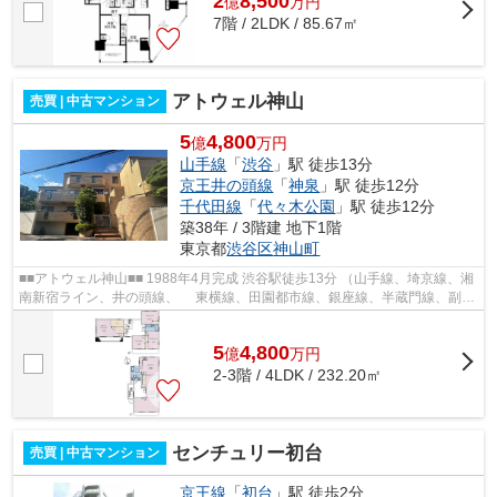
2
8,500
億
万
円
7階 / 2LDK / 85.67㎡
アトウェル神山
売買 | 中古マンション
5
4,800
億
万円
山手線
「
渋谷
」駅 徒歩13分
京王井の頭線
「
神泉
」駅 徒歩12分
千代田線
「
代々木公園
」駅 徒歩12分
築38年 / 3階建 地下1階
東京都
渋谷区
神山町
■■アトウェル神山■■ 1988年4月完成 渋谷駅徒歩13分 （山手線、埼京線、湘
南新宿ライン、井の頭線、 東横線、田園都市線、銀座線、半蔵門線、副都
心線） 神泉駅徒歩12分 （井の頭...
5
4,800
億
万
円
2-3階 / 4LDK / 232.20㎡
センチュリー初台
売買 | 中古マンション
京王線
「
初台
」駅 徒歩2分