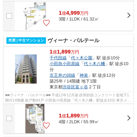
副都心線 京王井の頭線、東急東横...
1
4,999
億
万
円
3階 / 1LDK / 61.32㎡
ヴィーナ・パルテール
売買 | 中古マンション
1
1,899
億
万円
千代田線
「
代々木公園
」駅 徒歩10分
小田急小田原線
「
代々木八幡
」駅 徒歩10
分
京王井の頭線
「
神泉
」駅 徒歩12分
築25年 / 14階建 地下1階
東京都
渋谷区
富ヶ谷
２丁目
■■ヴィーナ・パルテール■■ 平成12年12月築 鉄骨鉄筋コンクリート造地下1
階付14階建 総戸数84戸 小田急小田原線「代々木八幡」駅徒歩10分 東京メト
ロ千代田線「代々木公園」駅徒歩10 ...
1
1,899
億
万
円
4階 / 2LDK / 55.99㎡