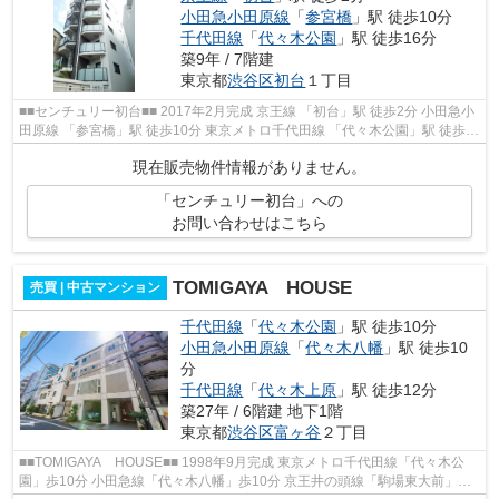
小田急小田原線
「
参宮橋
」駅 徒歩10分
千代田線
「
代々木公園
」駅 徒歩16分
築9年 / 7階建
東京都
渋谷区
初台
１丁目
■■センチュリー初台■■ 2017年2月完成 京王線 「初台」駅 徒歩2分 小田急小
田原線 「参宮橋」駅 徒歩10分 東京メトロ千代田線 「代々木公園」駅 徒歩
16分 駐輪場・バイク置場・ミニバ...
現在販売物件情報がありません。
「センチュリー初台」への
お問い合わせはこちら
TOMIGAYA HOUSE
売買 | 中古マンション
千代田線
「
代々木公園
」駅 徒歩10分
小田急小田原線
「
代々木八幡
」駅 徒歩10
分
千代田線
「
代々木上原
」駅 徒歩12分
築27年 / 6階建 地下1階
東京都
渋谷区
富ヶ谷
２丁目
■■TOMIGAYA HOUSE■■ 1998年9月完成 東京メトロ千代田線「代々木公
園」歩10分 小田急線「代々木八幡」歩10分 京王井の頭線「駒場東大前」歩