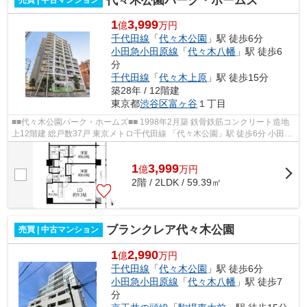
代々木公園パーク・ホームズ
1
3,999
億
万円
千代田線
「
代々木公園
」駅 徒歩6分
小田急小田原線
「
代々木八幡
」駅 徒歩6
分
千代田線
「
代々木上原
」駅 徒歩15分
築28年 / 12階建
東京都
渋谷区
富ヶ谷
１丁目
■■代々木公園パーク・ホームズ■■ 1998年2月築 鉄骨鉄筋コンクリート造地
上12階建 総戸数37戸 東京メトロ千代田線 「代々木公園」駅 徒歩6分 小田急
小田原線 「代々木八幡」駅 徒歩6...
1
3,999
億
万
円
2階 / 2LDK / 59.39㎡
ブランクレア代々木公園
売買 | 中古マンション
1
2,990
億
万円
千代田線
「
代々木公園
」駅 徒歩6分
小田急小田原線
「
代々木八幡
」駅 徒歩7
分