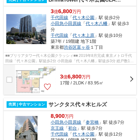
3
6,800
億
万円
千代田線
「
代々木公園
」駅 徒歩2分
小田急小田原線
「
代々木八幡
」駅 徒歩3
分
千代田線
「
代々木上原
」駅 徒歩10分
築7年 / 19階建 地下1階
東京都
渋谷区
富ヶ谷
１丁目
■■ブリリアタワー代々木公園クラッシィ■■ 2019年8月完成 東京メトロ千代
田線「代々木公園」駅徒歩2分 小田急線「代々木八幡」駅徒歩3分 総戸数195
戸 免震タワーレジデンス ペット飼...
3
6,800
億
万
円
17階 / 2LDK / 83.95㎡
サンクタス代々木ヒルズ
売買 | 中古マンション
8,900
万円
小田急小田原線
「
参宮橋
」駅 徒歩7分
京王線
「
初台
」駅 徒歩7分
千代田線
「
代々木公園
」駅 徒歩12分