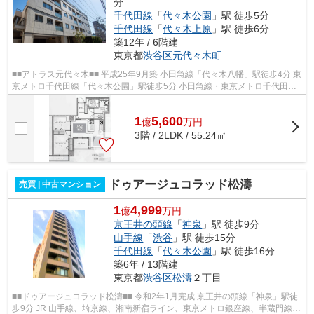
分
千代田線
「
代々木公園
」駅 徒歩5分
千代田線
「
代々木上原
」駅 徒歩6分
築12年 / 6階建
東京都
渋谷区
元代々木町
■■アトラス元代々木■■ 平成25年9月築 小田急線「代々木八幡」駅徒歩4分 東
京メトロ千代田線「代々木公園」駅徒歩5分 小田急線・東京メトロ千代田線
「代々木上原」駅徒歩6分 ペット...
1
5,600
億
万
円
3階 / 2LDK / 55.24㎡
ドゥアージュコラッド松濤
売買 | 中古マンション
1
4,999
億
万円
京王井の頭線
「
神泉
」駅 徒歩9分
山手線
「
渋谷
」駅 徒歩15分
千代田線
「
代々木公園
」駅 徒歩16分
築6年 / 13階建
東京都
渋谷区
松濤
２丁目
■■ドゥアージュコラッド松濤■■ 令和2年1月完成 京王井の頭線「神泉」駅徒
歩9分 JR 山手線、埼京線、湘南新宿ライン、東京メトロ銀座線、半蔵門線、