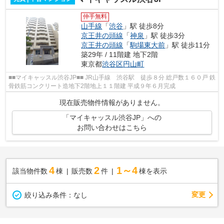
仲手無料
山手線
「
渋谷
」駅 徒歩8分
京王井の頭線
「
神泉
」駅 徒歩3分
京王井の頭線
「
駒場東大前
」駅 徒歩11分
築29年 / 11階建 地下2階
東京都
渋谷区
円山町
■■マイキャッスル渋谷JP■■ JR山手線 渋谷駅 徒歩８分 総戸数１６０戸 鉄
骨鉄筋コンクリート造地下2階地上１１階建 平成９年６月完成
現在販売物件情報がありません。
「マイキャッスル渋谷JP」への
お問い合わせはこちら
4
2
1～4
該当物件数
棟
販売数
件
棟を表示
変更
絞り込み条件：
なし