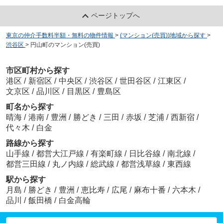
ページトップへ
東京の仲介手数料半額・無料の物件情報
>
(マンション(売買))地域から探す
>
渋谷区
>
円山町のマンション(売買)
市区町村から探す
港区
/
新宿区
/
中央区
/
渋谷区
/
世田谷区
/
江東区
/
文京区
/
品川区
/
目黒区
/
豊島区
町名から探す
晴海
/
港南
/
豊洲
/
勝どき
/
三田
/
赤坂
/
芝浦
/
西新宿
/
代々木
/
白金
路線から探す
山手線
/
都営大江戸線
/
有楽町線
/
日比谷線
/
南北線
/
都営三田線
/
丸ノ内線
/
総武線
/
都営浅草線
/
東西線
駅から探す
月島
/
勝どき
/
豊洲
/
恵比寿
/
広尾
/
麻布十番
/
六本木
/
品川
/
飯田橋
/
白金高輪