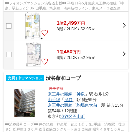
■■ライオンズマンション渋谷道玄坂■■ 平成11年5月完成 京王井の頭線「神
泉」駅徒歩2 分 JR 山手線、埼京線、湘南新宿ライン、東京メトロ銀座線、
半蔵門線、副都心線 京王井の頭線、...
1
2,499
億
万
円
3階 / 2LDK / 52.95㎡
1
480
億
万
円
6階 / 2LDK / 52.95㎡
渋谷藤和コープ
売買 | 中古マンション
仲手半額
京王井の頭線
「
神泉
」駅 徒歩1分
山手線
「
渋谷
」駅 徒歩9分
京王井の頭線
「
駒場東大前
」駅 徒歩13分
築54年 / 12階建
東京都
渋谷区
円山町
■■渋谷藤和コープ■■ 井の頭線 神泉駅 徒歩１分 JR山手線 渋谷駅 徒歩
８分 総戸数１３６戸 鉄骨鉄筋コンクリート造１２階建 昭和４６年１０月完