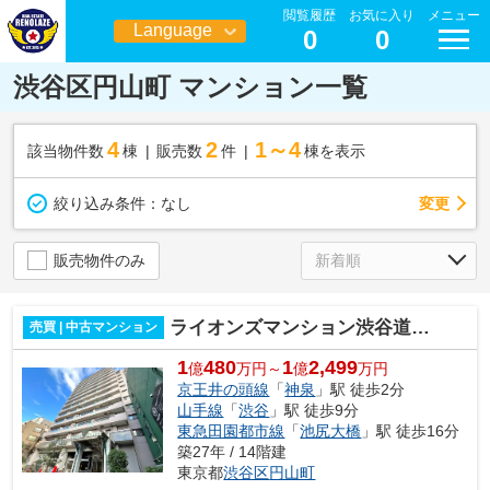
閲覧履歴
お気に入り
メニュー
Language
0
0
日本語
渋谷区円山町 マンション一覧
4
2
1～4
該当物件数
棟
販売数
件
棟を表示
変更
絞り込み条件：
なし
販売物件のみ
ライオンズマンション渋谷道玄坂
売買 | 中古マンション
1
480
1
2,499
億
万円～
億
万円
京王井の頭線
「
神泉
」駅 徒歩2分
山手線
「
渋谷
」駅 徒歩9分
東急田園都市線
「
池尻大橋
」駅 徒歩16分
築27年 / 14階建
東京都
渋谷区
円山町