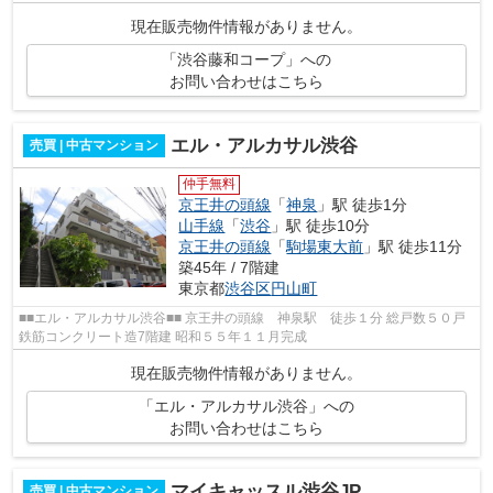
成
現在販売物件情報がありません。
「渋谷藤和コープ」への
お問い合わせはこちら
エル・アルカサル渋谷
売買 | 中古マンション
仲手無料
京王井の頭線
「
神泉
」駅 徒歩1分
山手線
「
渋谷
」駅 徒歩10分
京王井の頭線
「
駒場東大前
」駅 徒歩11分
築45年 / 7階建
東京都
渋谷区
円山町
■■エル・アルカサル渋谷■■ 京王井の頭線 神泉駅 徒歩１分 総戸数５０戸
鉄筋コンクリート造7階建 昭和５５年１１月完成
現在販売物件情報がありません。
「エル・アルカサル渋谷」への
お問い合わせはこちら
マイキャッスル渋谷JP
売買 | 中古マンション