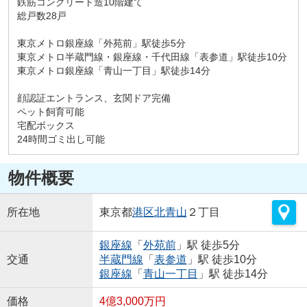
鉄筋コンクリート造10階建て
総戸数28戸
東京メトロ銀座線「外苑前」駅徒歩5分
東京メトロ半蔵門線・銀座線・千代田線「表参道」駅徒歩10分
東京メトロ銀座線「青山一丁目」駅徒歩14分
顔認証エントランス、玄関ドア完備
ペット飼育可能
宅配ボックス
24時間ゴミ出し可能
物件概要
所在地
東京都
港区
北青山
２丁目
銀座線
「
外苑前
」駅 徒歩5分
交通
半蔵門線
「
表参道
」駅 徒歩10分
銀座線
「
青山一丁目
」駅 徒歩14分
価格
4億3,000万円