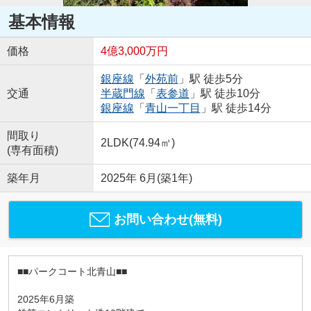
基本情報
価格
4億3,000万円
銀座線
「
外苑前
」駅 徒歩5分
交通
半蔵門線
「
表参道
」駅 徒歩10分
銀座線
「
青山一丁目
」駅 徒歩14分
間取り
2LDK(74.94㎡)
(専有面積)
築年月
2025年 6月(築1年)
お問い合わせ(無料)
■■パークコート北青山■■
2025年6月築