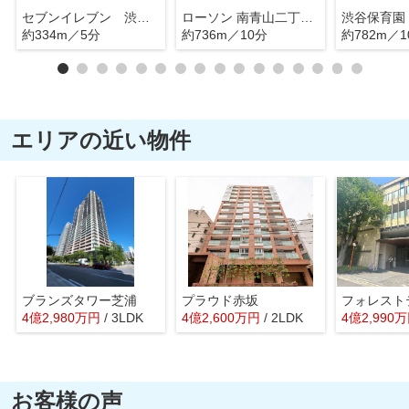
セブンイレブン 渋谷神宮前２丁目店
ローソン 南青山二丁目店
渋谷保育園
約334m／5分
約736m／10分
約782m／1
エリアの近い物件
ブランズタワー芝浦
プラウド赤坂
4
億
2,980
万
円
/ 3LDK
4
億
2,600
万
円
/ 2LDK
4
億
2,990
万
お客様の声