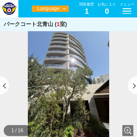
閲覧履歴
お気に入り
メニュー
Language
1
0
日本語
パークコート北青山 (
1
室)
1 / 16