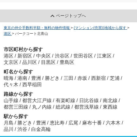
ページトップへ
東京の仲介手数料半額・無料の物件情報
>
(マンション(売買))地域から探す
>
港区
>
パークコート北青山
市区町村から探す
港区
/
新宿区
/
中央区
/
渋谷区
/
世田谷区
/
江東区
/
文京区
/
品川区
/
目黒区
/
豊島区
町名から探す
晴海
/
港南
/
豊洲
/
勝どき
/
三田
/
赤坂
/
西新宿
/
芝浦
/
代々木
/
西早稲田
路線から探す
山手線
/
都営大江戸線
/
有楽町線
/
日比谷線
/
南北線
/
都営三田線
/
丸ノ内線
/
総武線
/
都営浅草線
/
東西線
駅から探す
月島
/
勝どき
/
豊洲
/
恵比寿
/
広尾
/
麻布十番
/
六本木
/
品川
/
渋谷
/
白金高輪