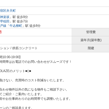
宿区
弁天町
神楽坂
」駅 徒歩9分
早稲田
」駅 徒歩7分
戸線
「
牛込柳町
」駅 徒歩8分
円
管理費
築年月(築年数)
ション / 鉄筋コンクリート
階建
0:00-19:00】
時間帯はお電話でのお問い合わせがスムーズです！
NOLAZEのメリット■□■
負けない、売買時のコスト削減をいたします。
合わせ物件以外の気になる物件もご相談下さい。
てご紹介・ご案内いたします。
やお仕事終わりのお時間帯でも調整いたします。
ーンのご相談承ります。