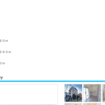
６０ｍ
５６０ｍ
０ｍ
RY