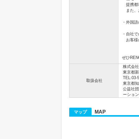
提携都市
また、お
・外国語
・自社で
お客様の
ぜひRE
株式会社R
東京都新
TEL:03-
取扱会社
東京都知事
公益社団
ーション
MAP
マップ