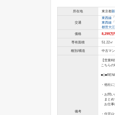
所在地
東京都
新
東西線
「
交通
東西線
「
都営大江
価格
8,299万
専有面積
51.22㎡
種別/構造
中古マン
【営業時間1
こちらの
■□■RE
・他社に
・お問い
まとめ
お仕事前
備考
・住宅ロ