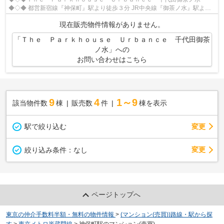
◆◇◆ 都営新宿線『神保町』駅より徒歩３分 JR中央線『御茶ノ水』駅より
徒歩８分 東京メトロ千代田線『新御茶ノ水』駅...
現在販売物件情報がありません。
「Ｔｈｅ Ｐａｒｋｈｏｕｓｅ Ｕｒｂａｎｃｅ 千代田御茶
ノ水」への
お問い合わせはこちら
9
4
1～9
該当物件数
棟
販売数
件
棟を表示
駅で絞り込む
変更
変更
絞り込み条件：
なし
ページトップへ
東京の仲介手数料半額・無料の物件情報
>
(マンション(売買))路線・駅から探