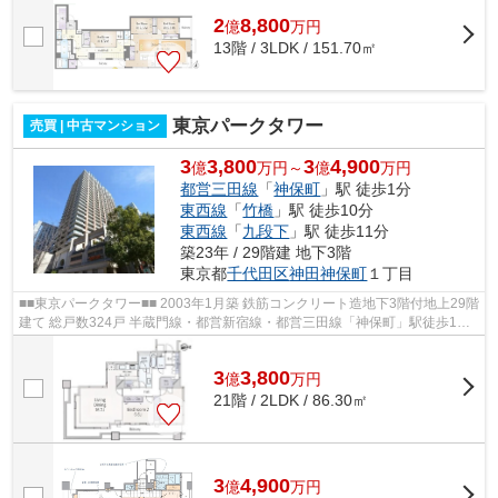
2
8,800
億
万
円
13階 / 3LDK / 151.70㎡
東京パークタワー
売買 | 中古マンション
3
3,800
3
4,900
億
万円～
億
万円
都営三田線
「
神保町
」駅 徒歩1分
東西線
「
竹橋
」駅 徒歩10分
東西線
「
九段下
」駅 徒歩11分
築23年 / 29階建 地下3階
東京都
千代田区
神田神保町
１丁目
■■東京パークタワー■■ 2003年1月築 鉄筋コンクリート造地下3階付地上29階
建て 総戸数324戸 半蔵門線・都営新宿線・都営三田線「神保町」駅徒歩1分
コンシェルジュサービス オートロ...
3
3,800
億
万
円
21階 / 2LDK / 86.30㎡
3
4,900
億
万
円