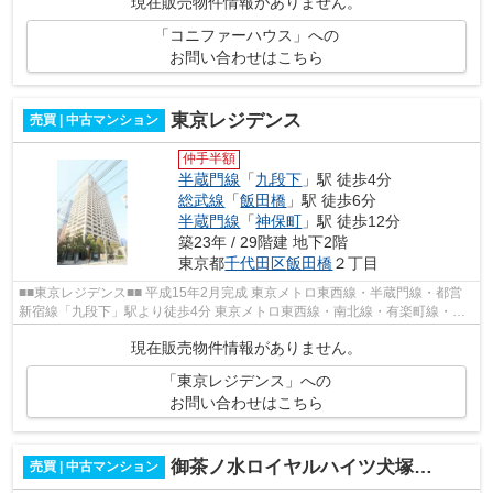
現在販売物件情報がありません。
「コニファーハウス」への
お問い合わせはこちら
東京レジデンス
売買 | 中古マンション
仲手半額
半蔵門線
「
九段下
」駅 徒歩4分
総武線
「
飯田橋
」駅 徒歩6分
半蔵門線
「
神保町
」駅 徒歩12分
築23年 / 29階建 地下2階
東京都
千代田区
飯田橋
２丁目
■■東京レジデンス■■ 平成15年2月完成 東京メトロ東西線・半蔵門線・都営
新宿線「九段下」駅より徒歩4分 東京メトロ東西線・南北線・有楽町線・都
営大江戸線「飯田橋」駅より徒歩6分 ...
現在販売物件情報がありません。
「東京レジデンス」への
お問い合わせはこちら
御茶ノ水ロイヤルハイツ犬塚ビル
売買 | 中古マンション