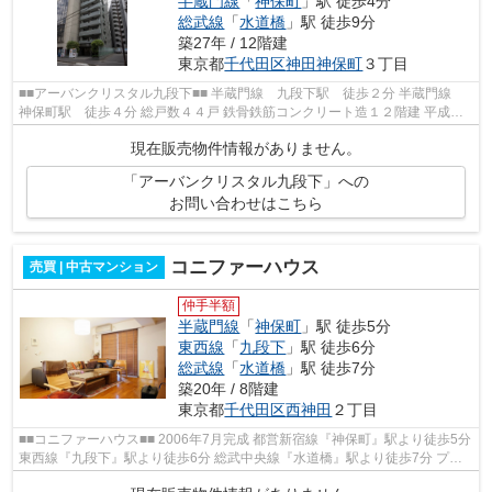
半蔵門線
「
神保町
」駅 徒歩4分
総武線
「
水道橋
」駅 徒歩9分
築27年 / 12階建
東京都
千代田区
神田神保町
３丁目
■■アーバンクリスタル九段下■■ 半蔵門線 九段下駅 徒歩２分 半蔵門線
神保町駅 徒歩４分 総戸数４４戸 鉄骨鉄筋コンクリート造１２階建 平成１
０年１１月完成
現在販売物件情報がありません。
「アーバンクリスタル九段下」への
お問い合わせはこちら
コニファーハウス
売買 | 中古マンション
仲手半額
半蔵門線
「
神保町
」駅 徒歩5分
東西線
「
九段下
」駅 徒歩6分
総武線
「
水道橋
」駅 徒歩7分
築20年 / 8階建
東京都
千代田区
西神田
２丁目
■■コニファーハウス■■ 2006年7月完成 都営新宿線『神保町』駅より徒歩5分
東西線『九段下』駅より徒歩6分 総武中央線『水道橋』駅より徒歩7分 プラ
イベート性の高い共同住宅 【周...