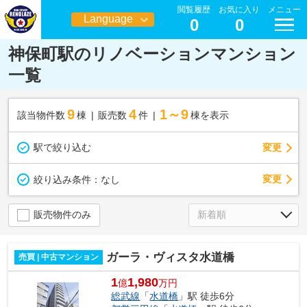
閲覧履歴
お気に入り
メニュー
Language
0
0
日本語
神保町駅のリノベーションマンション
一覧
9
4
1～9
該当物件数
棟
販売数
件
棟を表示
駅で絞り込む
変更
変更
絞り込み条件：
なし
販売物件のみ
ガーラ・ヴィスタ水道橋
売買 | 中古マンション
1
1,980
億
万円
総武線
「
水道橋
」駅 徒歩6分