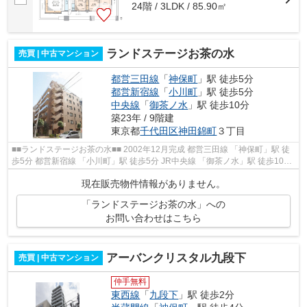
24階 / 3LDK / 85.90㎡
ランドステージお茶の水
売買 | 中古マンション
都営三田線
「
神保町
」駅 徒歩5分
都営新宿線
「
小川町
」駅 徒歩5分
中央線
「
御茶ノ水
」駅 徒歩10分
築23年 / 9階建
東京都
千代田区
神田錦町
３丁目
■■ランドステージお茶の水■■ 2002年12月完成 都営三田線 「神保町」駅 徒
歩5分 都営新宿線 「小川町」駅 徒歩5分 JR中央線 「御茶ノ水」駅 徒歩10分
オートロック、宅配ボックス完...
現在販売物件情報がありません。
「ランドステージお茶の水」への
お問い合わせはこちら
アーバンクリスタル九段下
売買 | 中古マンション
仲手無料
東西線
「
九段下
」駅 徒歩2分