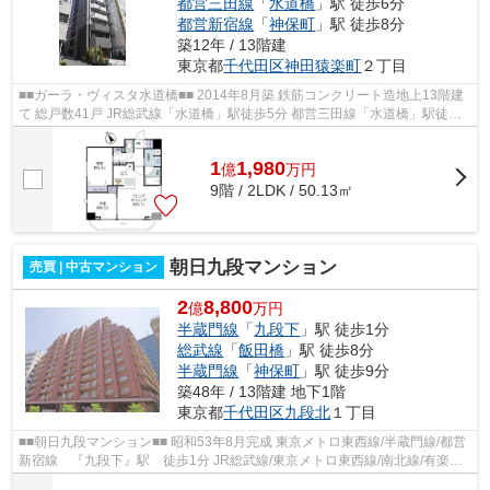
都営三田線
「
水道橋
」駅 徒歩6分
都営新宿線
「
神保町
」駅 徒歩8分
築12年 / 13階建
東京都
千代田区
神田猿楽町
２丁目
■■ガーラ・ヴィスタ水道橋■■ 2014年8月築 鉄筋コンクリート造地上13階建
て 総戸数41戸 JR総武線「水道橋」駅徒歩5分 都営三田線「水道橋」駅徒歩6
分 東京メトロ半蔵門線・都営新宿線...
1
1,980
億
万
円
9階 / 2LDK / 50.13㎡
朝日九段マンション
売買 | 中古マンション
2
8,800
億
万円
半蔵門線
「
九段下
」駅 徒歩1分
総武線
「
飯田橋
」駅 徒歩8分
半蔵門線
「
神保町
」駅 徒歩9分
築48年 / 13階建 地下1階
東京都
千代田区
九段北
１丁目
■■朝日九段マンション■■ 昭和53年8月完成 東京メトロ東西線/半蔵門線/都営
新宿線 『九段下』駅 徒歩1分 JR総武線/東京メトロ東西線/南北線/有楽町
線/都営大江戸線 『飯田橋』駅 ...