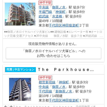
仲手半額
中央線
「
御茶ノ水
」駅 徒歩7分
半蔵門線
「
神保町
」駅 徒歩8分
総武線
「
水道橋
」駅 徒歩8分
築49年 / 10階建
東京都
千代田区
神田猿楽町
２丁目
■■御茶ノ水ロイヤルハイツ犬塚ビル■■ 建物設備 ■エレベーター有 ■オートロ
ック完備 交通アクセス ■JR中央線 御茶ノ水駅 徒歩７分 ■JR総武線
御茶ノ水駅 徒歩７分 ■都営三田...
現在販売物件情報がありません。
「御茶ノ水ロイヤルハイツ犬塚ビル」への
お問い合わせはこちら
Ｔｈｅ Ｐａｒｋｈｏｕｓｅ Ｕｒｂａｎｃｅ 千代田御茶ノ水
売買 | 中古マンション
仲手半額
都営新宿線
「
神保町
」駅 徒歩3分
中央線
「
御茶ノ水
」駅 徒歩8分
千代田線
「
新御茶ノ水
」駅 徒歩7分
築10年 / 14階建
東京都
千代田区
神田猿楽町
１丁目
◆◇◆Ｔｈｅ Ｐａｒｋｈｏｕｓｅ Ｕｒｂａｎｃｅ 千代田御茶ノ水