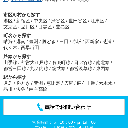
す
>
東京メトロ半蔵門線
>
神保町駅のマンション(売買)
市区町村から探す
港区
/
新宿区
/
中央区
/
渋谷区
/
世田谷区
/
江東区
/
文京区
/
品川区
/
目黒区
/
豊島区
町名から探す
晴海
/
港南
/
豊洲
/
勝どき
/
三田
/
赤坂
/
西新宿
/
芝浦
/
代々木
/
西早稲田
路線から探す
山手線
/
都営大江戸線
/
有楽町線
/
日比谷線
/
南北線
/
都営三田線
/
丸ノ内線
/
総武線
/
都営浅草線
/
東西線
駅から探す
月島
/
勝どき
/
豊洲
/
恵比寿
/
広尾
/
麻布十番
/
六本木
/
品川
/
渋谷
/
白金高輪
電話でお問い合わせ
営業時間：
am10：00～pm19：00
定休日：
水曜日・第2・4火曜日