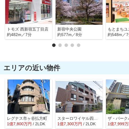
トモズ 西新宿五丁目店
新宿中央公園
約482m／7分
約577m／8分
約548m／
エリアの近い物件
レグナス市ヶ谷払方町
スターロワイヤル四谷大京町
1
億
7,800
万
円
/ 2LDK
1
億
7,300
万
円
/ 2LDK
1
億
7,999
万