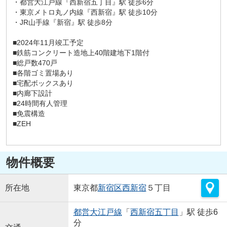
・都営大江戸線『西新宿五丁目』駅 徒歩6分
・東京メトロ丸ノ内線『西新宿』駅 徒歩10分
・JR山手線『新宿』駅 徒歩8分
■2024年11月竣工予定
■鉄筋コンクリート造地上40階建地下1階付
■総戸数470戸
■各階ゴミ置場あり
■宅配ボックスあり
■内廊下設計
■24時間有人管理
■免震構造
■ZEH
物件概要
所在地
東京都
新宿区
西新宿
５丁目
都営大江戸線
「
西新宿五丁目
」駅 徒歩6
分