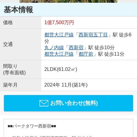
基本情報
価格
1億7,500万円
都営大江戸線
「
西新宿五丁目
」駅 徒歩6
分
交通
丸ノ内線
「
西新宿
」駅 徒歩10分
都営大江戸線
「
都庁前
」駅 徒歩11分
間取り
2LDK(61.02㎡)
(専有面積)
築年月
2024年 11月(築1年)
お問い合わせ(無料)
■■パークタワー西新宿■■