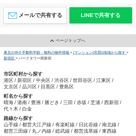
メールで共有する
LINEで共有する
ページトップへ
東京の仲介手数料半額・無料の物件情報
>
(マンション(売買))地域から探す
>
新宿区
>
パークタワー西新宿
市区町村から探す
港区
/
新宿区
/
中央区
/
渋谷区
/
世田谷区
/
江東区
/
文京区
/
品川区
/
目黒区
/
豊島区
町名から探す
晴海
/
港南
/
豊洲
/
勝どき
/
三田
/
赤坂
/
芝浦
/
西新宿
/
代々木
/
白金
路線から探す
山手線
/
都営大江戸線
/
有楽町線
/
日比谷線
/
南北線
/
都営三田線
/
丸ノ内線
/
総武線
/
都営浅草線
/
東西線