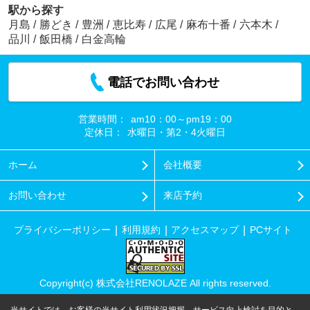
駅から探す
月島
/
勝どき
/
豊洲
/
恵比寿
/
広尾
/
麻布十番
/
六本木
/
品川
/
飯田橋
/
白金高輪
電話でお問い合わせ
営業時間：
am10：00～pm19：00
定休日：
水曜日・第2・4火曜日
ホーム
会社概要
お問い合わせ
来店予約
プライバシーポリシー
利用規約
アクセスマップ
PCサイト
Copyright(c) 株式会社RENOLAZE All rights reserved.