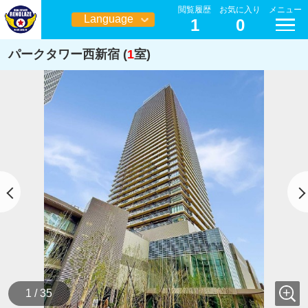
閲覧履歴
お気に入り
メニュー
Language
1
0
日本語
パークタワー西新宿 (
1
室)
1 / 35