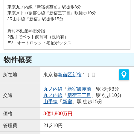
東京丸ノ内線『新宿御苑前』駅徒歩3分
東京メトロ副都心線『新宿三丁目』駅徒歩10分
JR山手線『新宿』駅徒歩15分
野村不動産㈱旧分譲
2匹までペット飼育可（規約有）
EV・オートロック・宅配ボックス
物件概要
所在地
東京都
新宿区
新宿
１丁目
丸ノ内線
「
新宿御苑前
」駅 徒歩3分
交通
丸ノ内線
「
新宿三丁目
」駅 徒歩10分
山手線
「
新宿
」駅 徒歩15分
価格
3億1,800万円
管理費
21,210円