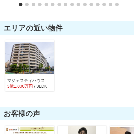
エリアの近い物件
マジェスティハウス新宿御苑パークナード
3
億
1,800
万
円
/ 3LDK
お客様の声