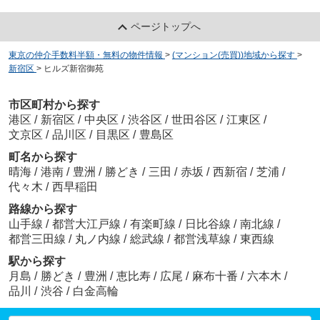
ページトップへ
東京の仲介手数料半額・無料の物件情報
>
(マンション(売買))地域から探す
>
新宿区
>
ヒルズ新宿御苑
市区町村から探す
港区
/
新宿区
/
中央区
/
渋谷区
/
世田谷区
/
江東区
/
文京区
/
品川区
/
目黒区
/
豊島区
町名から探す
晴海
/
港南
/
豊洲
/
勝どき
/
三田
/
赤坂
/
西新宿
/
芝浦
/
代々木
/
西早稲田
路線から探す
山手線
/
都営大江戸線
/
有楽町線
/
日比谷線
/
南北線
/
都営三田線
/
丸ノ内線
/
総武線
/
都営浅草線
/
東西線
駅から探す
月島
/
勝どき
/
豊洲
/
恵比寿
/
広尾
/
麻布十番
/
六本木
/
品川
/
渋谷
/
白金高輪