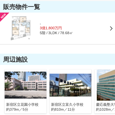
販売物件一覧
-
3億1,800万円
5階
78.68㎡
3LDK
周辺施設
新宿区立花園小学校
新宿区立富久小学校
慶応義塾大
約379m／5分
約810m／11分
約1028m／