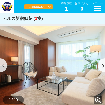
閲覧履歴
お気に入り
メニュー
Language
1
0
日本語
ヒルズ新宿御苑 (
1
室)
1 / 19