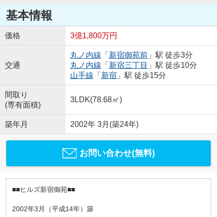
基本情報
価格
3億1,800万円
丸ノ内線
「
新宿御苑前
」駅 徒歩3分
交通
丸ノ内線
「
新宿三丁目
」駅 徒歩10分
山手線
「
新宿
」駅 徒歩15分
間取り
3LDK(78.68㎡)
(専有面積)
築年月
2002年 3月(築24年)
お問い合わせ(無料)
■■ヒルズ新宿御苑■■
2002年3月（平成14年）築