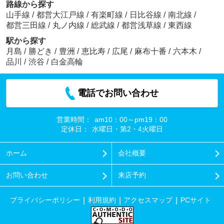
路線から探す
山手線
/
都営大江戸線
/
有楽町線
/
日比谷線
/
南北線
/
都営三田線
/
丸ノ内線
/
総武線
/
都営浅草線
/
東西線
駅から探す
月島
/
勝どき
/
豊洲
/
恵比寿
/
広尾
/
麻布十番
/
六本木
/
品川
/
渋谷
/
白金高輪
電話でお問い合わせ
営業時間：
am10：00～pm19：00
定休日：
水曜日・第2・4火曜日
ホーム
会社概要
お問い合わせ
来店予約
プライバシーポリシー
利用規約
アクセスマップ
PCサイト