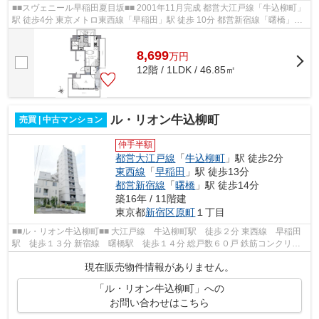
■■スヴェニール早稲田夏目坂■■ 2001年11月完成 都営大江戸線「牛込柳町」
駅 徒歩4分 東京メトロ東西線「早稲田」駅 徒歩 10分 都営新宿線「曙橋」駅
徒歩13分 2014年に大規模修繕...
8,699
万
円
12階 / 1LDK / 46.85㎡
ル・リオン牛込柳町
売買 | 中古マンション
仲手半額
都営大江戸線
「
牛込柳町
」駅 徒歩2分
東西線
「
早稲田
」駅 徒歩13分
都営新宿線
「
曙橋
」駅 徒歩14分
築16年 / 11階建
東京都
新宿区
原町
１丁目
■■ル・リオン牛込柳町■■ 大江戸線 牛込柳町駅 徒歩２分 東西線 早稲田
駅 徒歩１３分 新宿線 曙橋駅 徒歩１４分 総戸数６０戸 鉄筋コンクリー
ト造１１階建 平成２２年２月完成 ...
現在販売物件情報がありません。
「ル・リオン牛込柳町」への
お問い合わせはこちら