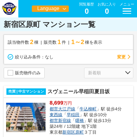
閲覧履歴
お気に入り
メニュー
Language
0
0
日本語
新宿区原町 マンション一覧
2
1
1～2
該当物件数
棟
販売数
件
棟を表示
変更
絞り込み条件：
なし
販売物件のみ
スヴェニール早稲田夏目坂
売買 | 中古マンション
8,699
万円
都営大江戸線
「
牛込柳町
」駅 徒歩4分
東西線
「
早稲田
」駅 徒歩10分
都営新宿線
「
曙橋
」駅 徒歩13分
築24年 / 12階建 地下1階
東京都
新宿区
原町
３丁目