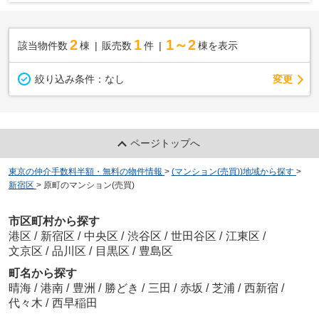
2
1
1～2
該当物件数
棟
販売数
件
棟を表示
変更
絞り込み条件：
なし
ページトップへ
東京の仲介手数料半額・無料の物件情報
>
(マンション(売買))地域から探す
>
新宿区
>
原町のマンション(売買)
市区町村から探す
港区
/
新宿区
/
中央区
/
渋谷区
/
世田谷区
/
江東区
/
文京区
/
品川区
/
目黒区
/
豊島区
町名から探す
晴海
/
港南
/
豊洲
/
勝どき
/
三田
/
赤坂
/
芝浦
/
西新宿
/
代々木
/
西早稲田