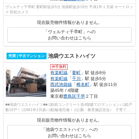
ヴェルティ千早町 要町駅徒歩5分 池袋駅徒歩19分 平成1年１月築 オートロッ
ク 防犯カメラ
現在販売物件情報がありません。
「ヴェルティ千早町」への
お問い合わせはこちら
池袋ウエストハイツ
売買 | 中古マンション
仲手無料
有楽町線
「
要町
」駅 徒歩8分
有楽町線
「
千川
」駅 徒歩5分
西武池袋線
「
椎名町
」駅 徒歩11分
築45年 / 4階建
東京都
豊島区
千早
２丁目
■■池袋ウエストハイツ■■ □鉄筋コンクリート造4階建てのマンション♪ □総戸
数19戸！ □1981年2月築♪ □駐輪場完備！ □公園・教育施設至近♪ 子育てに
も最適(*^_^*)
現在販売物件情報がありません。
「池袋ウエストハイツ」への
お問い合わせはこちら