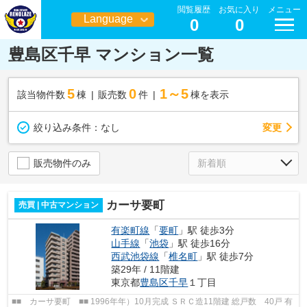
閲覧履歴
お気に入り
メニュー
Language
0
0
日本語
豊島区千早 マンション一覧
5
0
1～5
該当物件数
棟
販売数
件
棟を表示
変更
絞り込み条件：
なし
販売物件のみ
カーサ要町
売買 | 中古マンション
有楽町線
「
要町
」駅 徒歩3分
山手線
「
池袋
」駅 徒歩16分
西武池袋線
「
椎名町
」駅 徒歩7分
築29年 / 11階建
東京都
豊島区
千早
１丁目
■■ カーサ要町 ■■ 1996年年）10月完成 ＳＲＣ造11階建 総戸数 40戸 有