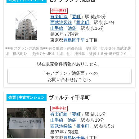
仲手無料
有楽町線
「
要町
」駅 徒歩3分
西武池袋線
「
椎名町
」駅 徒歩7分
山手線
「
池袋
」駅 徒歩16分
築30年 / 7階建
東京都
豊島区
千早
１丁目
■■モアグランデ池袋西■■ 有楽町線・副都心線 要町駅 徒歩３分 西武池袋
線 椎名町駅 徒歩７分 JR山手線 他 池袋駅 徒歩１６分 総戸数２０戸
鉄筋コンクリート造７階建 平成８...
現在販売物件情報がありません。
「モアグランデ池袋西」への
お問い合わせはこちら
ヴェルティ千早町
売買 | 中古マンション
仲手半額
有楽町線
「
要町
」駅 徒歩5分
山手線
「
池袋
」駅 徒歩19分
西武池袋線
「
椎名町
」駅 徒歩5分
築37年 / 5階建
東京都
豊島区
千早
１丁目