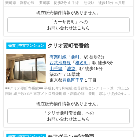
楽町線・副都心線 要町駅 徒歩3分 山手線 池袋駅 徒歩16分 ≪共用施
設≫ オートロック 宅配BOX エレベ...
現在販売物件情報がありません。
「カーサ要町」への
お問い合わせはこちら
クリオ要町壱番館
売買 | 中古マンション
有楽町線
「
要町
」駅 徒歩2分
西武池袋線
「
椎名町
」駅 徒歩8分
山手線
「
池袋
」駅 徒歩15分
築22年 / 15階建
東京都
豊島区
千早
１丁目
■■クリオ要町壱番館■■ 平成16年3月完成 鉄骨鉄筋コンクリート造 地上15
階建 総戸数83戸 東京メトロ有楽町線・副都心線「要町」駅より徒歩2分 JR
山手線他「池袋」駅より徒歩15分 【...
現在販売物件情報がありません。
「クリオ要町壱番館」への
お問い合わせはこちら
モアグランデ池袋西
売買 | 中古マンション