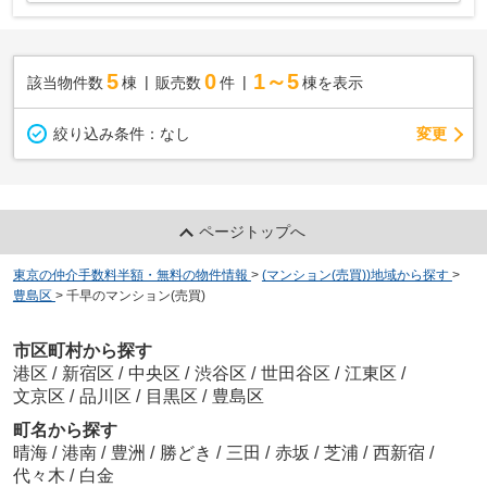
5
0
1～5
該当物件数
棟
販売数
件
棟を表示
変更
絞り込み条件：
なし
ページトップへ
東京の仲介手数料半額・無料の物件情報
>
(マンション(売買))地域から探す
>
豊島区
>
千早のマンション(売買)
市区町村から探す
港区
/
新宿区
/
中央区
/
渋谷区
/
世田谷区
/
江東区
/
文京区
/
品川区
/
目黒区
/
豊島区
町名から探す
晴海
/
港南
/
豊洲
/
勝どき
/
三田
/
赤坂
/
芝浦
/
西新宿
/
代々木
/
白金