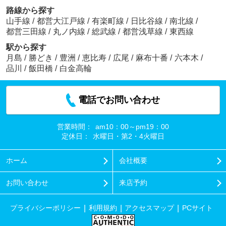
路線から探す
山手線
/
都営大江戸線
/
有楽町線
/
日比谷線
/
南北線
/
都営三田線
/
丸ノ内線
/
総武線
/
都営浅草線
/
東西線
駅から探す
月島
/
勝どき
/
豊洲
/
恵比寿
/
広尾
/
麻布十番
/
六本木
/
品川
/
飯田橋
/
白金高輪
電話でお問い合わせ
営業時間：
am10：00～pm19：00
定休日：
水曜日・第2・4火曜日
ホーム
会社概要
お問い合わせ
来店予約
プライバシーポリシー
利用規約
アクセスマップ
PCサイト