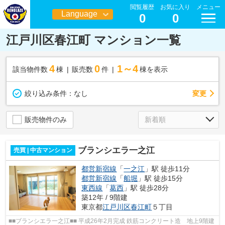
閲覧履歴
お気に入り
メニュー
Language
0
0
日本語
江戸川区春江町 マンション一覧
4
0
1～4
該当物件数
棟
販売数
件
棟を表示
変更
絞り込み条件：
なし
販売物件のみ
ブランシエラ一之江
売買 | 中古マンション
都営新宿線
「
一之江
」駅 徒歩11分
都営新宿線
「
船堀
」駅 徒歩15分
東西線
「
葛西
」駅 徒歩28分
築12年 / 9階建
東京都
江戸川区
春江町
５丁目
■■ブランシエラ一之江■■ 平成26年2月完成 鉄筋コンクリート造 地上9階建