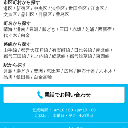
市区町村から探す
港区
/
新宿区
/
中央区
/
渋谷区
/
世田谷区
/
江東区
/
文京区
/
品川区
/
目黒区
/
豊島区
町名から探す
晴海
/
港南
/
豊洲
/
勝どき
/
三田
/
赤坂
/
芝浦
/
西新宿
/
代々木
/
白金
路線から探す
山手線
/
都営大江戸線
/
有楽町線
/
日比谷線
/
南北線
/
都営三田線
/
丸ノ内線
/
総武線
/
都営浅草線
/
東西線
駅から探す
月島
/
勝どき
/
豊洲
/
恵比寿
/
広尾
/
麻布十番
/
六本木
/
品川
/
飯田橋
/
白金高輪
電話でお問い合わせ
営業時間：
am10：00～pm19：00
定休日：
水曜日・第2・4火曜日