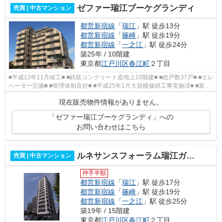
ゼファー瑞江ブーケグランディ
売買 | 中古マンション
都営新宿線
「
瑞江
」駅 徒歩13分
都営新宿線
「
篠崎
」駅 徒歩19分
都営新宿線
「
一之江
」駅 徒歩24分
築25年 / 10階建
東京都
江戸川区
春江町
２丁目
■平成12年11月竣工■ ■鉄筋コンクリート造地上10階建■ ■総戸数37戸■ ■エレ
ベーター完備■ ■管理体制良好■ ■平成25年1月大規模修繕工事実施済■ ■新耐
震基準適合物件■ ■都営新宿線...
現在販売物件情報がありません。
「ゼファー瑞江ブーケグランディ」への
お問い合わせはこちら
ルネサンスフォーラム瑞江ガーデン
売買 | 中古マンション
仲手半額
都営新宿線
「
瑞江
」駅 徒歩17分
都営新宿線
「
篠崎
」駅 徒歩19分
都営新宿線
「
一之江
」駅 徒歩25分
築19年 / 15階建
東京都
江戸川区
春江町
２丁目