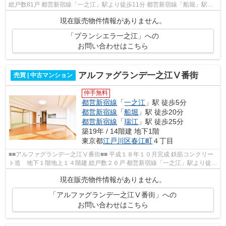
総戸数81戸 都営新宿線「一之江」駅より徒歩11分 都営新宿線「船堀」駅よ
り徒歩15分 【共用施設】 オート...
現在販売物件情報がありません。
「ブランシエラ一之江」への
お問い合わせはこちら
アルファグランデ一之江Ⅴ番街
売買 | 中古マンション
仲手無料
都営新宿線
「
一之江
」駅 徒歩5分
都営新宿線
「
船堀
」駅 徒歩20分
都営新宿線
「
瑞江
」駅 徒歩25分
築19年 / 14階建 地下1階
東京都
江戸川区
春江町
４丁目
■■アルファグランデ一之江Ⅴ番街■■ 平成１８年１０月完成 鉄筋コンクリー
ト造 地下１階地上１４階建 総戸数２６戸 都営新宿線「一之江」駅より徒歩
５分 【共用施設】 オートロック ...
現在販売物件情報がありません。
「アルファグランデ一之江Ⅴ番街」への
お問い合わせはこちら