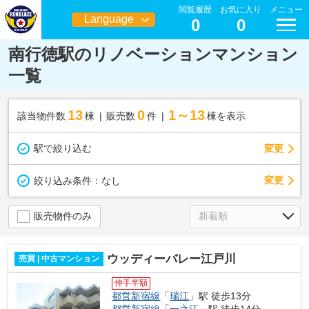
閲覧履歴
お気に入り
メニュー
Language
0
0
日本語
南行徳駅のリノベーションマンション
一覧
13
0
1～13
該当物件数
棟
販売数
件
棟を表示
駅で絞り込む
変更
変更
絞り込み条件：
なし
販売物件のみ
ウッディーバレー江戸川
売買 | 中古マンション
仲手半額
都営新宿線
「
瑞江
」駅 徒歩13分
都営新宿線
「
一之江
」駅 徒歩14分