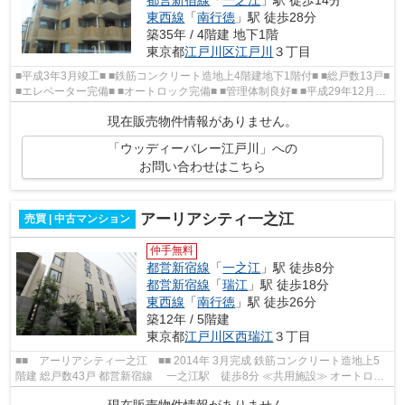
東西線
「
南行徳
」駅 徒歩28分
築35年 / 4階建 地下1階
東京都
江戸川区
江戸川
３丁目
■平成3年3月竣工■ ■鉄筋コンクリート造地上4階建地下1階付■ ■総戸数13戸■
■エレベーター完備■ ■オートロック完備■ ■管理体制良好■ ■平成29年12月大
規模修繕工事実施済■ ■新耐震...
現在販売物件情報がありません。
「ウッディーバレー江戸川」への
お問い合わせはこちら
アーリアシティ一之江
売買 | 中古マンション
仲手無料
都営新宿線
「
一之江
」駅 徒歩8分
都営新宿線
「
瑞江
」駅 徒歩18分
東西線
「
南行徳
」駅 徒歩26分
築12年 / 5階建
東京都
江戸川区
西瑞江
３丁目
■■ アーリアシティ一之江 ■■ 2014年 3月完成 鉄筋コンクリート造地上5
階建 総戸数43戸 都営新宿線 一之江駅 徒歩8分 ≪共用施設≫ オートロッ
ク 宅配ボックス モダンなデザイン...