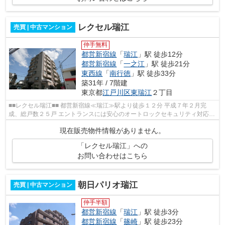
レクセル瑞江
売買 | 中古マンション
仲手無料
都営新宿線
「
瑞江
」駅 徒歩12分
都営新宿線
「
一之江
」駅 徒歩21分
東西線
「
南行徳
」駅 徒歩33分
築31年 / 7階建
東京都
江戸川区
東瑞江
２丁目
■■レクセル瑞江■■ 都営新宿線≪瑞江≫駅より徒歩１２分 平成７年２月完
成、総戸数２５戸 エントランスには安心のオートロックセキュリティ対応
【周辺環境】 セブンイレブン 下鎌田...
現在販売物件情報がありません。
「レクセル瑞江」への
お問い合わせはこちら
朝日パリオ瑞江
売買 | 中古マンション
仲手半額
都営新宿線
「
瑞江
」駅 徒歩3分
都営新宿線
「
篠崎
」駅 徒歩23分