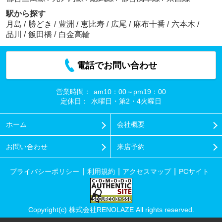
駅から探す
月島
/
勝どき
/
豊洲
/
恵比寿
/
広尾
/
麻布十番
/
六本木
/
品川
/
飯田橋
/
白金高輪
電話でお問い合わせ
営業時間：
am10：00～pm19：00
定休日：
水曜日・第2・4火曜日
ホーム
会社概要
お問い合わせ
来店予約
プライバシーポリシー
利用規約
アクセスマップ
PCサイト
Copyright(c) 株式会社RENOLAZE All rights reserved.