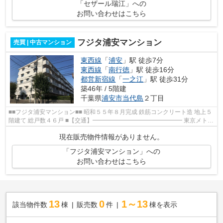
「セザール瑞江」への
お問い合わせはこちら
フジタ浦安マンション
売買 | 中古マンション
東西線
「
浦安
」駅 徒歩7分
東西線
「
南行徳
」駅 徒歩16分
都営新宿線
「
一之江
」駅 徒歩31分
築46年 / 5階建
千葉県
浦安市
当代島
２丁目
■■フジタ浦安マンション■■ 昭和５５年８月完成 鉄筋コンクリート造 地上５
階建て 総戸数４６戸 ■【交通】━━━━━━━━━━━━━━━ 東京メトロ
東西線【浦安】駅より徒歩７分 ■【ライフイン...
現在販売物件情報がありません。
「フジタ浦安マンション」への
お問い合わせはこちら
13
0
1～13
該当物件数
棟
販売数
件
棟を表示