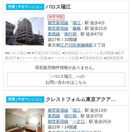
パロス瑞江
売買 | 中古マンション
仲手半額
都営新宿線
「
瑞江
」駅 徒歩4分
都営新宿線
「
篠崎
」駅 徒歩21分
東西線
「
南行徳
」駅 徒歩47分
築27年 / 10階建
東京都
江戸川区
南篠崎町
２丁目
■■パロス瑞江■■ ■平成11年1月竣工 ■鉄骨鉄筋コンクリート造10階建 ■総戸
数28戸 ■エレベーター完備 ■オートロック完備 ■管理体制良好 ■新耐震基準適
合 都営新宿線 『瑞江』 駅より...
現在販売物件情報がありません。
「パロス瑞江」への
お問い合わせはこちら
クレストフォルム東京アクアグランディオ
売買 | 中古マンション
都営新宿線
「
瑞江
」駅 徒歩13分
東西線
「
南行徳
」駅 徒歩37分
都営新宿線
「
一之江
」駅 徒歩25分
築22年 / 14階建