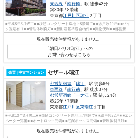
東西線
「
南行徳
」駅 徒歩43分
築30年 / 8階建
東京都
江戸川区
瑞江
２丁目
■平成8年3月竣工■ ■鉄筋コンクリート造地上8階建て■ ■総戸数49戸■ ■バイ
ク置場有り■ ■管理体制良好■ ■新耐震基準適合物件■ ■買物便利■ ■都営新宿
線 瑞江 駅より徒歩3分■
現在販売物件情報がありません。
「朝日パリオ瑞江」への
お問い合わせはこちら
セザール瑞江
売買 | 中古マンション
都営新宿線
「
瑞江
」駅 徒歩8分
東西線
「
南行徳
」駅 徒歩37分
都営新宿線
「
一之江
」駅 徒歩24分
築25年 / 7階建
東京都
江戸川区
東瑞江
１丁目
■平成13年3月竣工■ ■鉄筋コンクリート造地上7階建て■ ■総戸数22戸■ ■エレ
ベーター完備■ ■オートロック完備■ ■宅配ボックス完備■ ■管理体制良好■ ■
長期修繕計画案有り■ ■平成25...
現在販売物件情報がありません。