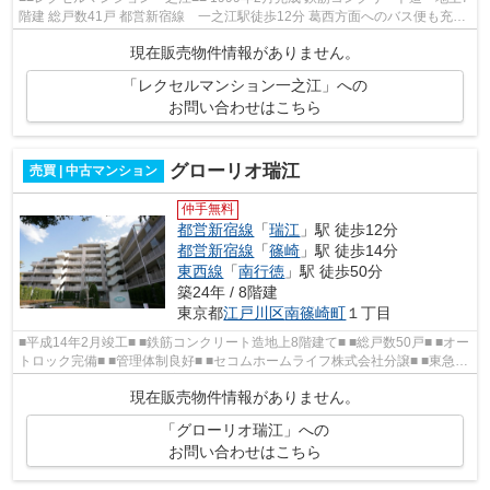
階建 総戸数41戸 都営新宿線 一之江駅徒歩12分 葛西方面へのバス便も充実
しています 閑静な住環境 【共...
現在販売物件情報がありません。
「レクセルマンション一之江」への
お問い合わせはこちら
グローリオ瑞江
売買 | 中古マンション
仲手無料
都営新宿線
「
瑞江
」駅 徒歩12分
都営新宿線
「
篠崎
」駅 徒歩14分
東西線
「
南行徳
」駅 徒歩50分
築24年 / 8階建
東京都
江戸川区
南篠崎町
１丁目
■平成14年2月竣工■ ■鉄筋コンクリート造地上8階建て■ ■総戸数50戸■ ■オー
トロック完備■ ■管理体制良好■ ■セコムホームライフ株式会社分譲■ ■東急建
設株式会社施工■ ■都営新宿線...
現在販売物件情報がありません。
「グローリオ瑞江」への
お問い合わせはこちら