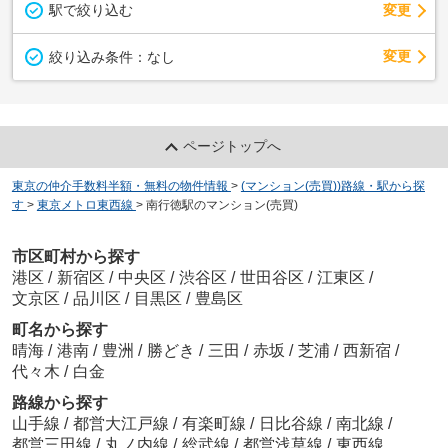
駅で絞り込む
変更
変更
絞り込み条件：
なし
ページトップへ
東京の仲介手数料半額・無料の物件情報
>
(マンション(売買))路線・駅から探
す
>
東京メトロ東西線
>
南行徳駅のマンション(売買)
市区町村から探す
港区
/
新宿区
/
中央区
/
渋谷区
/
世田谷区
/
江東区
/
文京区
/
品川区
/
目黒区
/
豊島区
町名から探す
晴海
/
港南
/
豊洲
/
勝どき
/
三田
/
赤坂
/
芝浦
/
西新宿
/
代々木
/
白金
路線から探す
山手線
/
都営大江戸線
/
有楽町線
/
日比谷線
/
南北線
/
都営三田線
/
丸ノ内線
/
総武線
/
都営浅草線
/
東西線