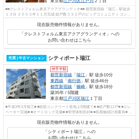
東京都
江戸川区
江戸川
２丁目
■■クレストフォルム東京アクアグランディオ■■ 都営新宿線「瑞江」駅徒歩
１３分 ２００３年１１月完成 総戸数３３２戸のビッグコミュニティ コンシ
ェルジュサービス・駐車場使用権...
現在販売物件情報がありません。
「クレストフォルム東京アクアグランディオ」への
お問い合わせはこちら
シティポート瑞江
売買 | 中古マンション
仲手半額
都営新宿線
「
瑞江
」駅 徒歩10分
東西線
「
南行徳
」駅 徒歩46分
都営新宿線
「
篠崎
」駅 徒歩18分
築35年 / 5階建
東京都
江戸川区
瑞江
１丁目
■平成3年3月竣工■ ■鉄筋コンクリート造地上5階建て■ ■総戸数12戸■ ■エレ
ベーター完備■ ■オートロック完備■ ■管理体制良好■ ■長期修繕計画案有■ ■
平成25年10月大規模修繕工事実...
現在販売物件情報がありません。
「シティポート瑞江」への
お問い合わせはこちら