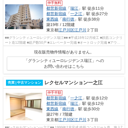
仲手無料
都営新宿線
「
瑞江
」駅 徒歩11分
都営新宿線
「
一之江
」駅 徒歩27分
東西線
「
南行徳
」駅 徒歩38分
築19年 / 12階建
東京都
江戸川区
江戸川
２丁目
■■グランシティユーロレジデンス瑞江■■ ■平成18年12月竣工 ■鉄筋コンクリ
ート造12階建 ■総戸数50戸 ■エレベーター完備 ■オートロック完備 ■アウト
ポール工法 ■壁内蔵梁工法 ■ボイドス...
現在販売物件情報がありません。
「グランシティユーロレジデンス瑞江」への
お問い合わせはこちら
レクセルマンション一之江
売買 | 中古マンション
仲手半額
都営新宿線
「
一之江
」駅 徒歩12分
都営新宿線
「
瑞江
」駅 徒歩12分
東西線
「
南行徳
」駅 徒歩30分
築27年 / 7階建
東京都
江戸川区
江戸川
３丁目
■■レクセルマンション一之江■■ 1999年2月完成 鉄筋コンクリート造 地上7