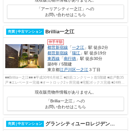
現在販売物件情報がありません。
「アーリアシティ一之江」への
お問い合わせはこちら
Brillia一之江
売買 | 中古マンション
仲手半額
都営新宿線
「
一之江
」駅 徒歩2分
都営新宿線
「
瑞江
」駅 徒歩19分
東西線
「
南行徳
」駅 徒歩30分
築8年 / 5階建
東京都
江戸川区
一之江
３丁目
■■Brillia一之江■■ ■平成30年6月竣工 ■鉄筋コンクリート造5階建 ■総戸数35
戸 ■エレベーター完備 ■オートロック2ヶ所完備 ■宅配ボックス完備 ■24時間
ゴミ出し可 ■バイク置場有 ■管理体...
現在販売物件情報がありません。
「Brillia一之江」への
お問い合わせはこちら
グランシティユーロレジデンス瑞江
売買 | 中古マンション